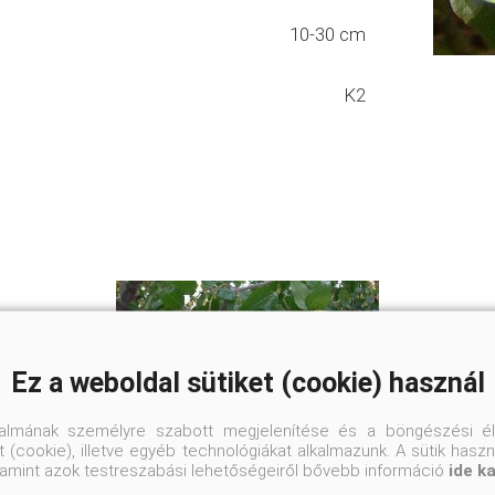
10-30 cm
K2
Ez a weboldal sütiket (cookie) használ
talmának személyre szabott megjelenítése és a böngészési él
 (cookie), illetve egyéb technológiákat alkalmazunk. A sütik hasz
valamint azok testreszabási lehetőségeiről bővebb információ
ide k