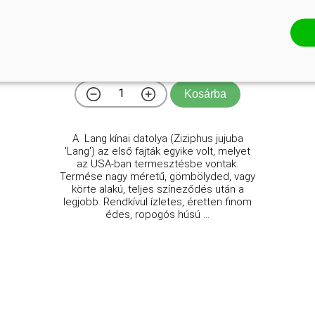
'Lang' kínai datolya
Ziziphus jujuba 'Lang'
Online ár
9 950 Ft
Kosárba
A Lang kínai datolya (Ziziphus jujuba
'Lang') az első fajták egyike volt, melyet
az USA-ban termesztésbe vontak.
Termése nagy méretű, gömbölyded, vagy
körte alakú, teljes színeződés után a
legjobb. Rendkívül ízletes, éretten finom
édes, ropogós húsú ...