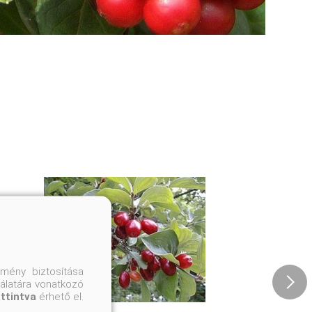
mény biztosítása
nálatára vonatkozó
attintva
érhető el.