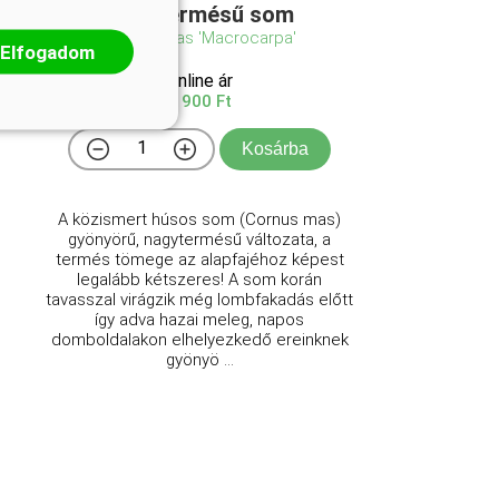
Nagytermésű som
Cornus mas 'Macrocarpa'
Elfogadom
Online ár
9 900 Ft
Kosárba
A közismert húsos som (Cornus mas)
gyönyörű, nagytermésű változata, a
termés tömege az alapfajéhoz képest
legalább kétszeres! A som korán
tavasszal virágzik még lombfakadás előtt
így adva hazai meleg, napos
domboldalakon elhelyezkedő ereinknek
gyönyö ...