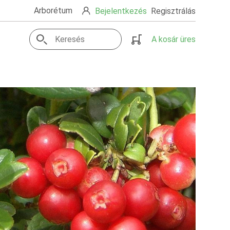
Arborétum
Bejelentkezés
Regisztrálás
A kosár üres