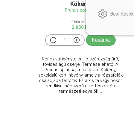
Kökény
Prunus spinosa
Beállítások
Online ár
2 850 Ft
Kosárba
Rendkívül igénytelen, jó szárazságtűrő,
tövises ágú cserje. Termése ehető. A
Prunus spinosa, más néven Kökény,
sokoldalú kerti növény, amely a rózsafélék
családjába tartozik. Ez a kis fa vagy bokor
rendkívül népszerű a kertészek és
természetkedvelők ...