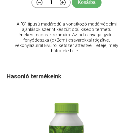
Kosárba
A "C" típusú madárodú a vonatkozó madárvédelmi
ajánlások szerint készült odú kisebb termetű
énekes madarak számára. Az odú anyaga gyalult
fenyődeszka (d>2cm) csavarokkal rögzítve,
vékonylazúrral kívülről kétszer átfestve. Teteje, mely
hátrafele bille ...
Hasonló termékeink