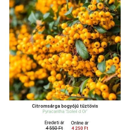
Citromsárga bogyójú tűztövis
Pyracantha 'Soleil d Or'
Eredeti ár
Online ár
4 550 Ft
4 250 Ft