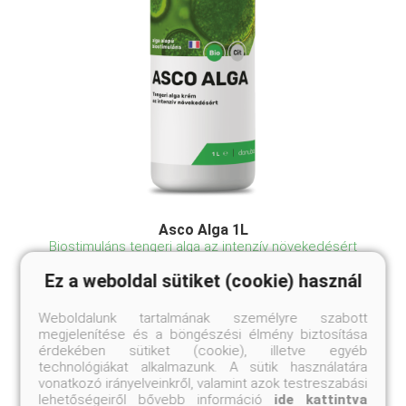
Asco Alga 1L
Biostimuláns tengeri alga az intenzív növekedésért
Ez a weboldal sütiket (cookie) használ
Online ár
6 900 Ft
Weboldalunk tartalmának személyre szabott
Kosárba
megjelenítése és a böngészési élmény biztosítása
érdekében sütiket (cookie), illetve egyéb
technológiákat alkalmazunk. A sütik használatára
vonatkozó irányelveinkről, valamint azok testreszabási
Tanúsítványok: Az Asco Alga a CerTrust által
lehetőségeiről bővebb információ
ide kattintva