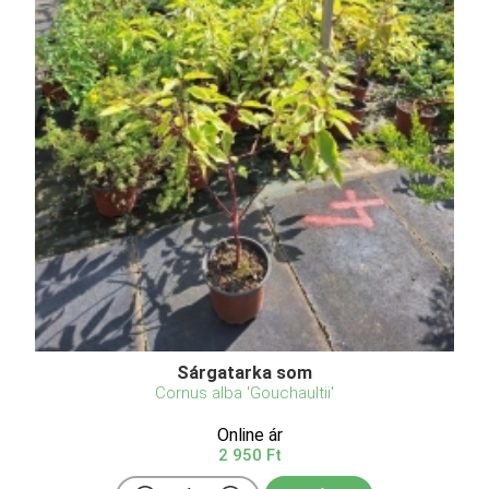
Sárgatarka som
Cornus alba 'Gouchaultii'
Online ár
2 950 Ft