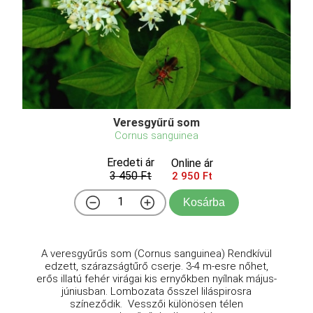
Veresgyűrű som
Cornus sanguinea
Eredeti ár
Online ár
3 450 Ft
2 950 Ft
Kosárba
A veresgyűrűs som (Cornus sanguinea) Rendkívül
edzett, szárazságtűrő cserje. 3-4 m-esre nőhet,
erős illatú fehér virágai kis ernyőkben nyílnak május-
júniusban. Lombozata ősszel liláspirosra
színeződik. Vesszői különösen télen