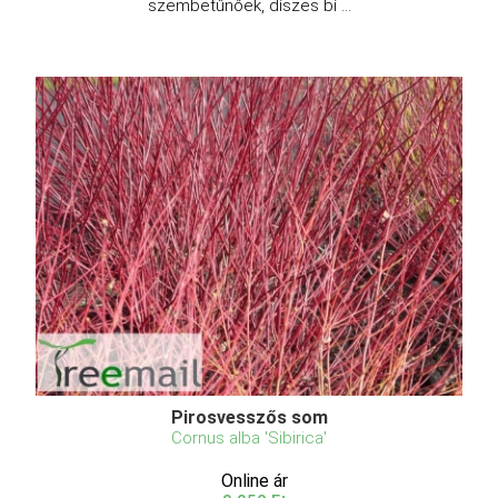
szembetűnőek, díszes bí ...
Pirosvesszős som
Cornus alba 'Sibirica'
Online ár