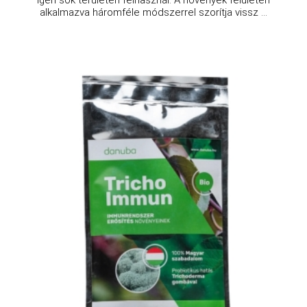
igen sok területen felhasznál. A növények felületén
alkalmazva háromféle módszerrel szorítja vissz ...