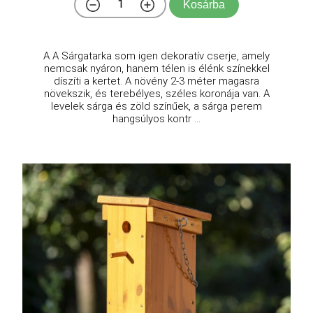
Kosárba
A A Sárgatarka som igen dekoratív cserje, amely
nemcsak nyáron, hanem télen is élénk színekkel
díszíti a kertet. A növény 2-3 méter magasra
növekszik, és terebélyes, széles koronája van. A
levelek sárga és zöld színűek, a sárga perem
hangsúlyos kontr ...