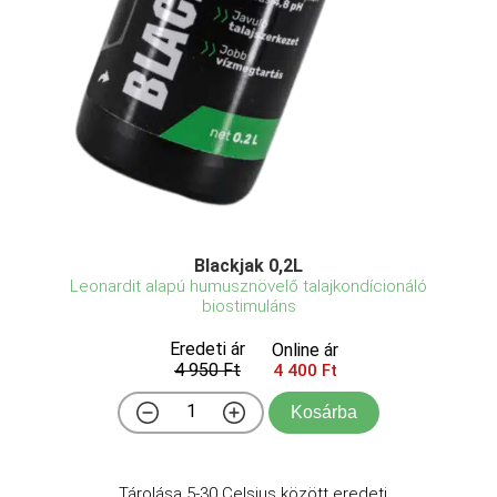
Blackjak 0,2L
Leonardit alapú humusznövelő talajkondícionáló
biostimuláns
Eredeti ár
Online ár
4 950 Ft
4 400 Ft
Kosárba
Tárolása 5-30 Celsius között eredeti