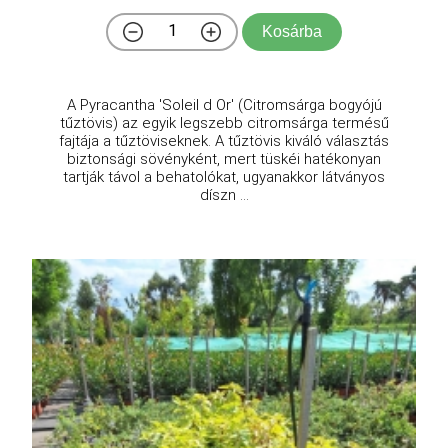
Kosárba
A Pyracantha 'Soleil d Or' (Citromsárga bogyójú
tűztövis) az egyik legszebb citromsárga termésű
fajtája a tűztöviseknek. A tűztövis kiváló választás
biztonsági sövényként, mert tüskéi hatékonyan
tartják távol a behatolókat, ugyanakkor látványos
díszn ...