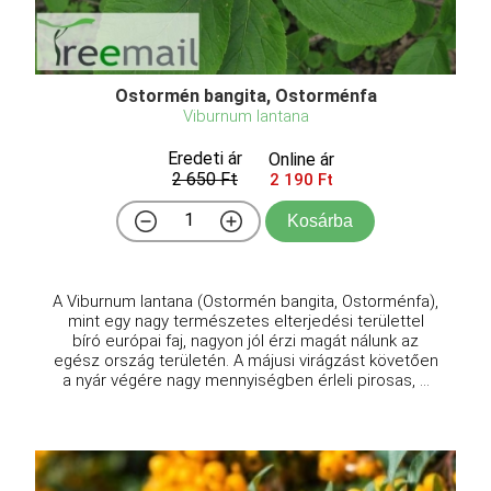
Ostormén bangita, Ostorménfa
Viburnum lantana
Eredeti ár
Online ár
2 650 Ft
2 190 Ft
Kosárba
A Viburnum lantana (Ostormén bangita, Ostorménfa),
mint egy nagy természetes elterjedési területtel
bíró európai faj, nagyon jól érzi magát nálunk az
egész ország területén. A májusi virágzást követően
a nyár végére nagy mennyiségben érleli pirosas, ...