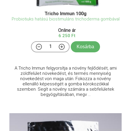
Tricho Immun 100g
Probiotiuks hatású biostimuláns trichoderma gombával
Online ár
6 250 Ft
Kosárba
A Tricho Immun felgyorsítja a növény fejlődését, ami
zöldfelület növekedést, és termés mennyiség
növekedést von maga után. Fokozza a növény
ellenálló képességét a gomba kórokozókkal
szemben. Segít a növény számára a sebfelületek
begyógyításában, megv ...