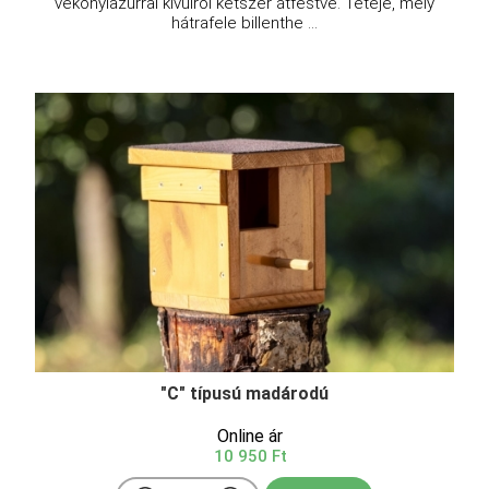
vékonylazúrral kívülről kétszer átfestve. Teteje, mely
hátrafele billenthe ...
"C" típusú madárodú
Online ár
10 950 Ft