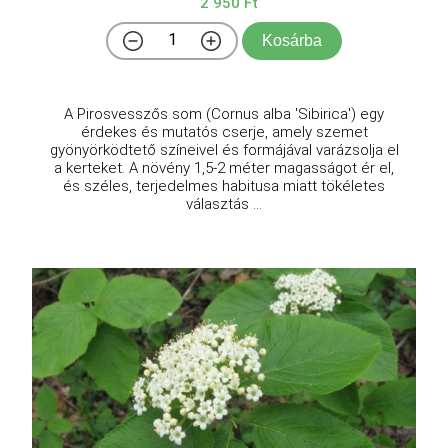
2 950 Ft
Kosárba
A Pirosvesszős som (Cornus alba 'Sibirica') egy
érdekes és mutatós cserje, amely szemet
gyönyörködtető színeivel és formájával varázsolja el
a kerteket. A növény 1,5-2 méter magasságot ér el,
és széles, terjedelmes habitusa miatt tökéletes
választás ...