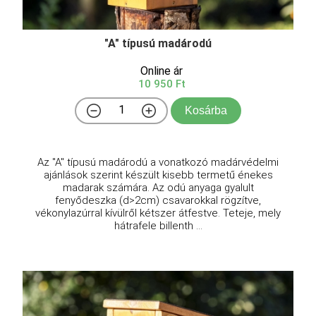
"A" típusú madárodú
Online ár
10 950 Ft
Kosárba
Az "A" típusú madárodú a vonatkozó madárvédelmi
ajánlások szerint készült kisebb termetű énekes
madarak számára. Az odú anyaga gyalult
fenyődeszka (d>2cm) csavarokkal rögzítve,
vékonylazúrral kívülről kétszer átfestve. Teteje, mely
hátrafele billenth ...