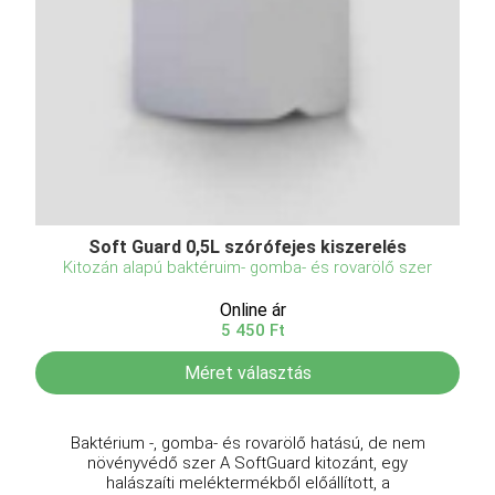
Soft Guard 0,5L szórófejes kiszerelés
Kitozán alapú baktéruim- gomba- és rovarölő szer
Online ár
5 450 Ft
Méret választás
Baktérium -, gomba- és rovarölő hatású, de nem
növényvédő szer A SoftGuard kitozánt, egy
halászaíti meléktermékből előállított, a