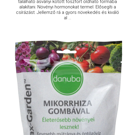
található ásványi kötött foszfort oldható formába
alakítani. Növényi hormonokat termel. Elősegíti a
csírázást. Jellemző rá a gyors növekedés és kiváló
al ...