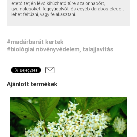
etető tetjén lévő kihúzható tűre szalonnabőrt,
gyümölcsöket, faggyúgolyót, és egyéb darabos eledelt
lehet feltűzni, vagy felakasztani.
#madárbarát kertek
#biológiai növényvédelem, talajjavítás
Ajánlott termékek