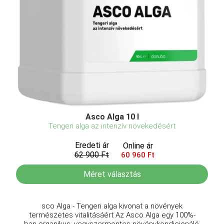
Asco Alga 10 l
Tengeri alga az intenzív növekedésért
Eredeti ár
Online ár
62 900 Ft
60 960 Ft
Méret választás
sco Alga - Tengeri alga kivonat a növények
természetes vitalitásáért Az Asco Alga egy 100%-
ban organikus, vegyszermentes növénykondicionáló,