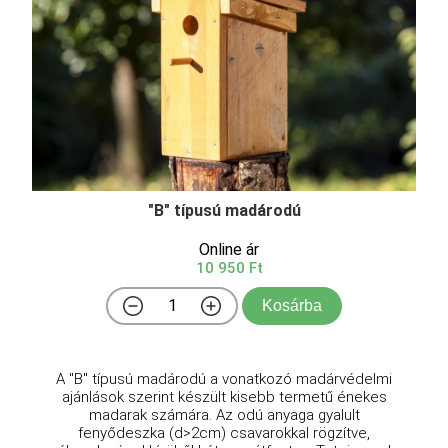
"B" típusú madárodú
Online ár
10 950 Ft
Kosárba
A "B" típusú madárodú a vonatkozó madárvédelmi
ajánlások szerint készült kisebb termetű énekes
madarak számára. Az odú anyaga gyalult
fenyődeszka (d>2cm) csavarokkal rögzítve,