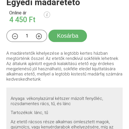
Egyedi madáretető
Online ár
4 450 Ft
Kosárba
A madáretetők kihelyezése a legtöbb kertes házban
megtörténik ősszel. Az etetők rendkívül sokfélék lehetnek.
Az általunk ajánlott egyedi kialakítású etető egy érdekes
megjelenésű jól használható, sokféle eledel kijuttatására
alkalmas etető, mellyel a legtöbb kistestű madárfaj számára
kedveskedhetünk.
Anyaga: vékonylazúrral kétszer mázolt fenyőléc,
rozsdamentes rács, tű, és lánc
Tartozékok: lánc, tű
Az etető rácsos része alkalmas ömlesztett magok,
gyümölcs, vagy kenyérdarabok elhelyezésére, míg az