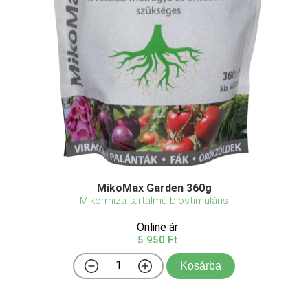
MikoMax Garden 360g
Mikorrhiza tartalmú biostimuláns
Online ár
5 950 Ft
Kosárba