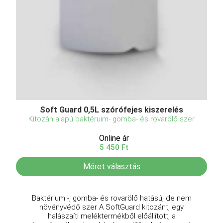
Soft Guard 0,5L szórófejes kiszerelés
Kitozán alapú baktéruim- gomba- és rovarölő szer
Online ár
5 450 Ft
Méret választás
Baktérium -, gomba- és rovarölő hatású, de nem
növényvédő szer A SoftGuard kitozánt, egy
halászaíti meléktermékből előállított, a