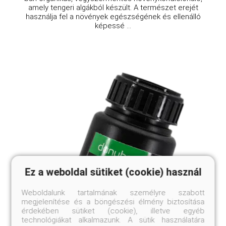
amely tengeri algákból készült. A természet erejét
használja fel a növények egészségének és ellenálló
képessé ...
Ez a weboldal sütiket (cookie) használ
Weboldalunk tartalmának személyre szabott
megjelenítése és a böngészési élmény biztosítása
érdekében sütiket (cookie), illetve egyéb
technológiákat alkalmazunk. A sütik használatára