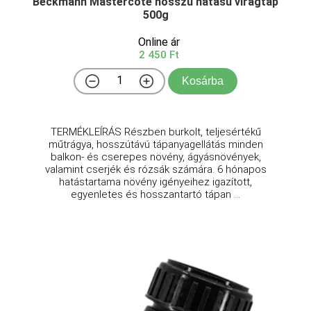
Beckmann Mastercote hosszú hatású virágtáp
500g
Online ár
2 450 Ft
Kosárba
TERMÉKLEÍRÁS Részben burkolt, teljesértékű
műtrágya, hosszútávú tápanyagellátás minden
balkon- és cserepes növény, ágyásnövények,
valamint cserjék és rózsák számára. 6 hónapos
hatástartama növény igényeihez igazított,
egyenletes és hosszantartó tápan ...