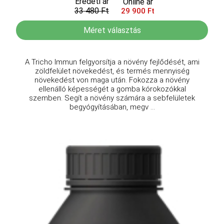
Eredeti ár
Online ár
33 480 Ft
29 900 Ft
Méret választás
A Tricho Immun felgyorsítja a növény fejlődését, ami
zöldfelület növekedést, és termés mennyiség
növekedést von maga után. Fokozza a növény
ellenálló képességét a gomba kórokozókkal
szemben. Segít a növény számára a sebfelületek
begyógyításában, megv ...