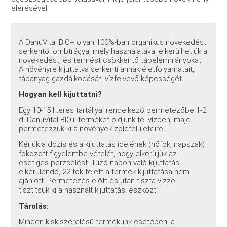
elérésével.
A DanuVital BIO+ olyan 100%-ban organikus növekedést
serkentő lombtrágya, mely használatával elkerülhetjük a
növekedést, és termést csökkentő tápelemhiányokat.
A növényre kijuttatva serkenti annak életfolyamatait,
tápanyag gazdálkodását, vízfelvevő képességét.
Hogyan kell kijuttatni?
Egy 10-15 literes tartállyal rendelkező permetezőbe 1-2
dl DanuVital BIO+ terméket oldjunk fel vízben, majd
permetezzük ki a növények zöldfelületeire.
Kérjük a dózis és a kijuttatás idejének (hőfok, napszak)
fokozott figyelembe vételét, hogy elkerüljük az
esetlges perzselést. Tűző napon való kijuttatás
elkerülendő, 22 fok felett a termék kijuttatása nem
ajánlott. Permetezés előtt és után tiszta vízzel
tisztítsuk ki a használt kijuttatási eszközt.
Tárolás:
Minden kiskiszerelésű termékünk esetében, a