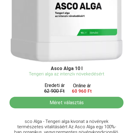
Asco Alga 10 l
Tengeri alga az intenzív növekedésért
Eredeti ár
Online ár
62 900 Ft
60 960 Ft
Méret választás
sco Alga - Tengeri alga kivonat a növények
természetes vitalitásáért Az Asco Alga egy 100%-
ban organikus, vegyszermentes növénykondicionáló,