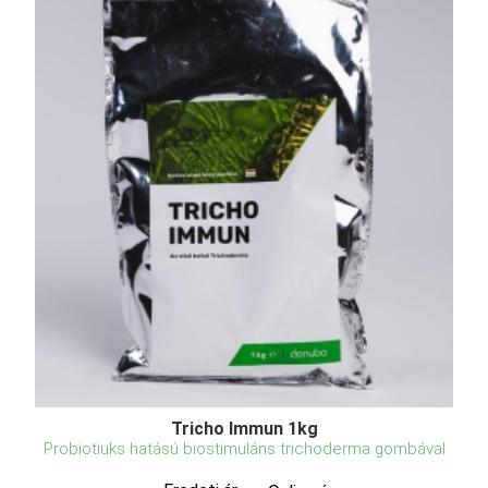
Tricho Immun 1kg
Probiotiuks hatású biostimuláns trichoderma gombával