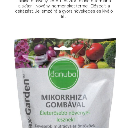
található ásványi kötött foszfort oldható formába
alakítani. Növényi hormonokat termel. Elősegíti a
csírázást. Jellemző rá a gyors növekedés és kiváló
al ...