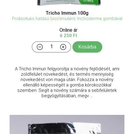
Tricho Immun 100g
Probiotiuks hatású biostimuláns trichoderma gombával
Online ár
6 250 Ft
Kosárba
A Tricho Immun felgyorsítja a növény fejlődését, ami
zöldfelület növekedést, és termés mennyiség
növekedést von maga után. Fokozza a növény
ellenálló képességét a gomba kórokozókkal
szemben. Segít a növény számára a sebfelületek
begyógyításában, megv ...