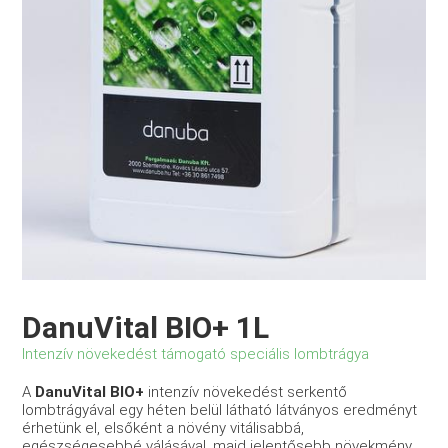
DanuVital BIO+ 1L
Intenzív növekedést támogató speciális lombtrágya
A
DanuVital BIO+
intenzív növekedést serkentő
lombtrágyával egy héten belül látható látványos eredményt
érhetünk el, elsőként a növény vitálisabbá,
egészségesebbé válásával, majd jelentősebb növekmény