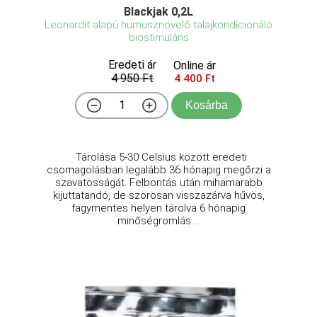
Blackjak 0,2L
Leonardit alapú humusznövelő talajkondícionáló
biostimuláns
Eredeti ár
Online ár
4 950 Ft
4 400 Ft
Kosárba
Tárolása 5-30 Celsius között eredeti
csomagolásban legalább 36 hónapig megőrzi a
szavatosságát. Felbontás után mihamarabb
kijuttatandó, de szorosan visszazárva hűvös,
fagymentes helyen tárolva 6 hónapig
minőségromlás ...