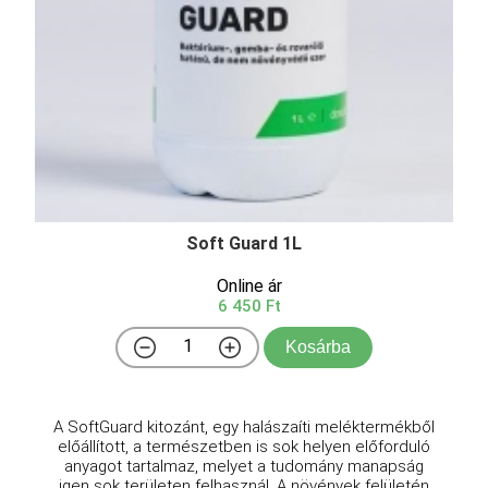
Soft Guard 1L
Online ár
6 450 Ft
Kosárba
A SoftGuard kitozánt, egy halászaíti meléktermékből
előállított, a természetben is sok helyen előforduló
anyagot tartalmaz, melyet a tudomány manapság
igen sok területen felhasznál. A növények felületén