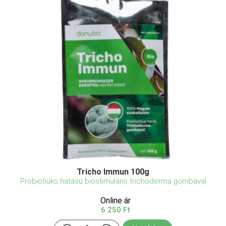
Tricho Immun 100g
Probiotiuks hatású biostimuláns trichoderma gombával
Online ár
6 250 Ft