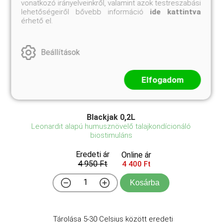
vonatkozó irányelveinkről, valamint azok testreszabási
lehetőségeiről bővebb információ
ide kattintva
érhető el.
Beállítások
Elfogadom
Blackjak 0,2L
Leonardit alapú humusznövelő talajkondícionáló
biostimuláns
Eredeti ár
Online ár
4 950 Ft
4 400 Ft
Kosárba
Tárolása 5-30 Celsius között eredeti