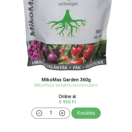
MikoMax Garden 360g
Mikorrhiza tartalmú biostimuláns
Online ár
5 950 Ft
Kosárba