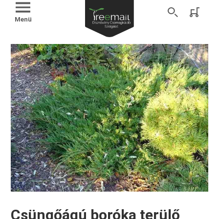
Menü
Csüngőágú boróka terülő