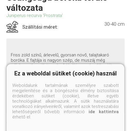
változata
Juniperus recurva 'Prostrata'
30-40 cm
Szállítási méret:
Friss zöld színű, árlevelű, gyorsan növő, talajtakaró
boróka. E fajtája is nagyon szép, de muszáj még
néhány szót szólni az alapfajáról is, amely a Himalája
középső és keleti részén honos, nagyobb termetű
Ez a weboldal sütiket (cookie) használ
bokor. Ennek főágai oldalra kiállók, róluk
függönyszerűen csüng a vékony hamvasszürke
Weboldalunk tartalmának személyre szabott
hajtások tömege. ’Castlewellan’ néven létezik egy
megjelenítése és a böngészési élmény biztosítása
csodálatos ír fajtája, melyre egyáltalán nem túlzás a
érdekében sütiket (cookie), illetve egyéb
„meseszép” jelző! Zóna:6b
technológiákat alkalmazunk. A sütik használatára
vonatkozó irányelveinkről, valamint azok testreszabási
lehetőségeiről bővebb információ
ide kattintva
érhető el.
Jelenleg nem rendelhető