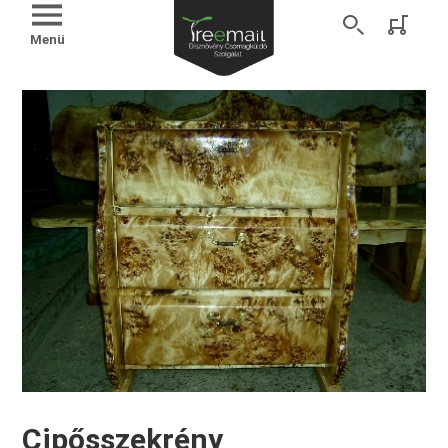
Menü
Cipősszekrény