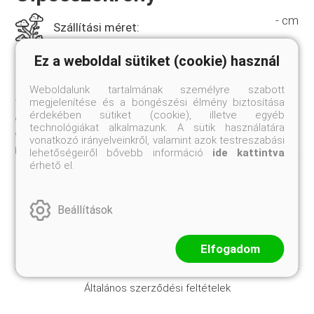
- cm
Szállítási méret:
Ez a weboldal sütiket (cookie) használ
Jelenleg nem rendelhető
TULAJDONSÁGOK
Weboldalunk tartalmának személyre szabott
megjelenítése és a böngészési élmény biztosítása
- cm
érdekében sütiket (cookie), illetve egyéb
Szállítási méret:
technológiákat alkalmazunk. A sütik használatára
vonatkozó irányelveinkről, valamint azok testreszabási
lehetőségeiről bővebb információ
ide kattintva
-
Kiszerelés:
érhető el.
Beállítások
Elfogadom
Általános szerződési feltételek