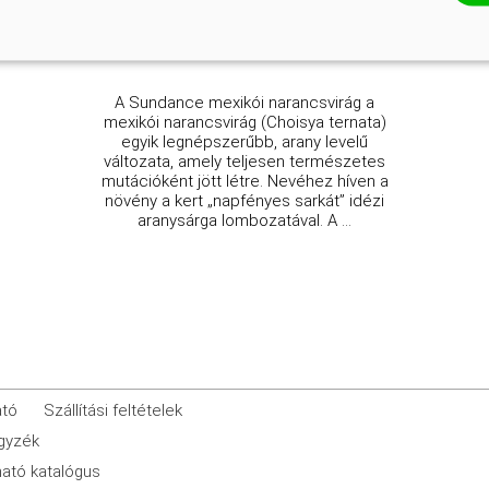
Kosárba
A Sundance mexikói narancsvirág a
mexikói narancsvirág (Choisya ternata)
egyik legnépszerűbb, arany levelű
változata, amely teljesen természetes
mutációként jött létre. Nevéhez híven a
növény a kert „napfényes sarkát” idézi
aranysárga lombozatával. A ...
ató
Szállítási feltételek
egyzék
ató katalógus