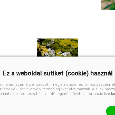
Ez a weboldal sütiket (cookie) használ
talmának személyre szabott megjelenítése és a böngészési él
 (cookie), illetve egyéb technológiákat alkalmazunk. A sütik hasz
Aranysárga mexikói narancsvirág
valamint azok testreszabási lehetőségeiről bővebb információ
ide k
Choisya ternata 'Sundance'
Eredeti ár
Online ár
4 250 Ft
3 900 Ft