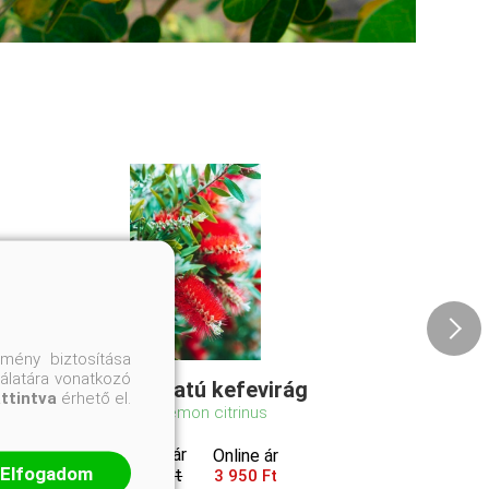
mény biztosítása
nálatára vonatkozó
Citrom illatú kefevirág
attintva
érhető el.
Callistemon citrinus
Eredeti ár
Online ár
Elfogadom
4 150 Ft
3 950 Ft