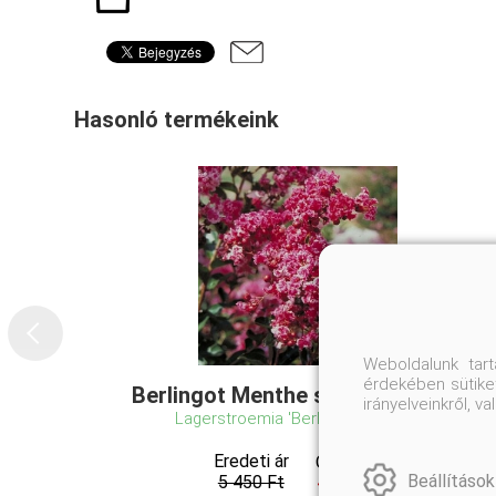
Hasonló termékeink
Weboldalunk tar
érdekében sütiket
Berlingot Menthe selyemmirtusz
irányelveinkről, 
Lagerstroemia 'Berlingot Menthe'
Eredeti ár
Online ár
Beállítások
5 450 Ft
4 950 Ft