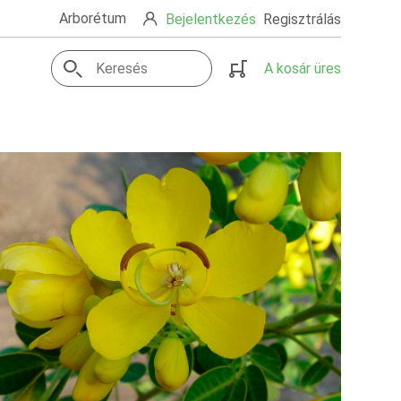
Arborétum
Bejelentkezés
Regisztrálás
A kosár üres