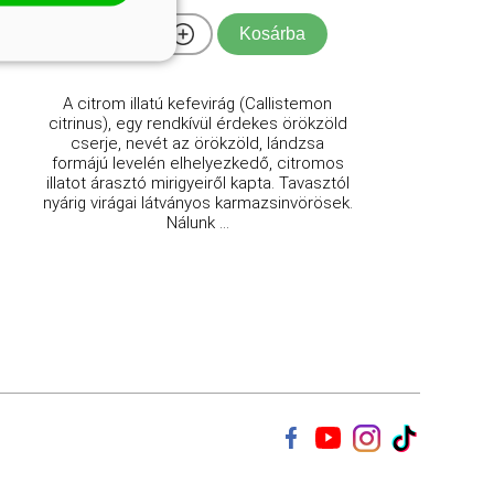
Kosárba
A citrom illatú kefevirág (Callistemon
citrinus), egy rendkívül érdekes örökzöld
cserje, nevét az örökzöld, lándzsa
formájú levelén elhelyezkedő, citromos
illatot árasztó mirigyeiről kapta. Tavasztól
nyárig virágai látványos karmazsinvörösek.
Nálunk ...