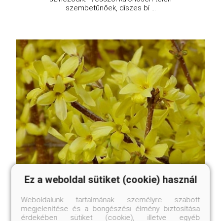
szembetűnőek, díszes bí ...
Ez a weboldal sütiket (cookie) használ
Weber's Favorit pompás aranyfa, aranyvessző
Weboldalunk tartalmának személyre szabott
Forsythia x intermedia 'Weber's Favorit'
megjelenítése és a böngészési élmény biztosítása
érdekében sütiket (cookie), illetve egyéb
Eredeti ár
Online ár