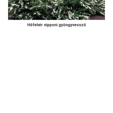
Hófehér nipponi gyöngyvessző
Spiraea nipponica 'Snowmound'
Online ár
2 450 Ft
Kosárba
Hófehér nipponi gyöngyvessző (Spiraea nipponica
'Snowmound') egy felfelé törő vesszőjű, 1-1,5
méteres cserje, lombozata enyhén kékes árnyalatú,
dús hófehér tavaszi virágzásával az egyik legszebb
gyöngyvessző, mely szoliternek, sövénynek
egyaránt reme ...