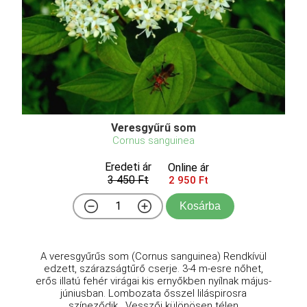
Veresgyűrű som
Cornus sanguinea
Eredeti ár
Online ár
3 450 Ft
2 950 Ft
Kosárba
A veresgyűrűs som (Cornus sanguinea) Rendkívül
edzett, szárazságtűrő cserje. 3-4 m-esre nőhet,
erős illatú fehér virágai kis ernyőkben nyílnak május-
júniusban. Lombozata ősszel liláspirosra
színeződik. Vesszői különösen télen