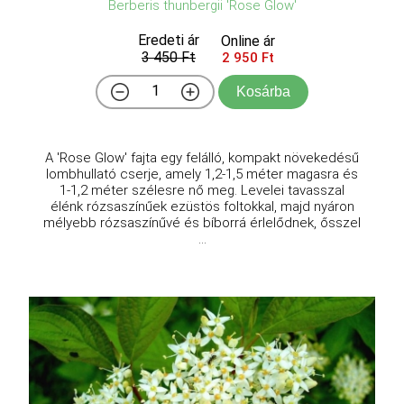
Berberis thunbergii 'Rose Glow'
Eredeti ár
Online ár
3 450 Ft
2 950 Ft
Kosárba
A 'Rose Glow' fajta egy felálló, kompakt növekedésű
lombhullató cserje, amely 1,2-1,5 méter magasra és
1-1,2 méter szélesre nő meg. Levelei tavasszal
élénk rózsaszínűek ezüstös foltokkal, majd nyáron
mélyebb rózsaszínűvé és bíborrá érlelődnek, ősszel
...