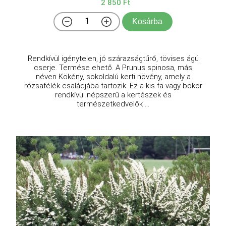
2 850 Ft
Kosárba
Rendkívül igénytelen, jó szárazságtűrő, tövises ágú
cserje. Termése ehető. A Prunus spinosa, más
néven Kökény, sokoldalú kerti növény, amely a
rózsafélék családjába tartozik. Ez a kis fa vagy bokor
rendkívül népszerű a kertészek és
természetkedvelők ...