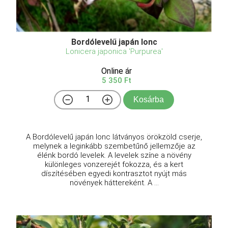
Bordólevelű japán lonc
Lonicera japonica 'Purpurea'
Online ár
5 350 Ft
Kosárba
A Bordólevelű japán lonc látványos örökzöld cserje,
melynek a leginkább szembetűnő jellemzője az
élénk bordó levelek. A levelek színe a növény
különleges vonzerejét fokozza, és a kert
díszítésében egyedi kontrasztot nyújt más
növények háttereként. A ...