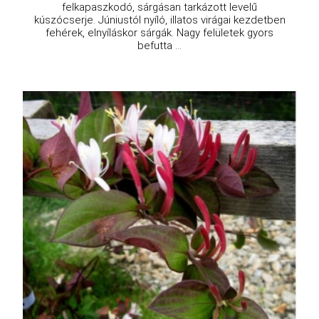
felkapaszkodó, sárgásan tarkázott levelű
kúszócserje. Júniustól nyíló, illatos virágai kezdetben
fehérek, elnyíláskor sárgák. Nagy felületek gyors
befutta ...