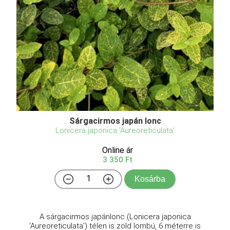
Sárgacirmos japán lonc
Lonicera japonica 'Aureoreticulata'
Online ár
3 350 Ft
Kosárba
A sárgacirmos japánlonc (Lonicera japonica
'Aureoreticulata') télen is zöld lombú, 6 méterre is