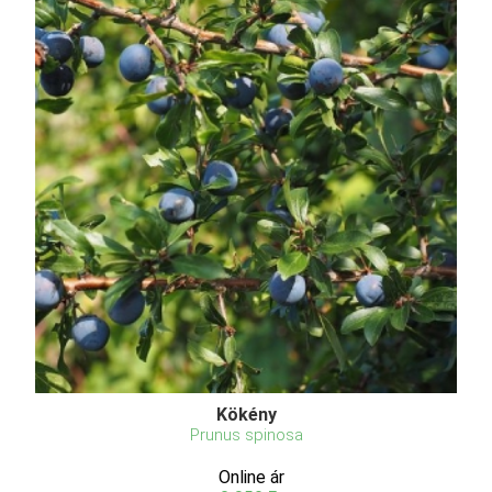
Kökény
Prunus spinosa
Online ár