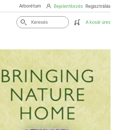
Arborétum
Bejelentkezés
Regisztrálás
A kosár üres