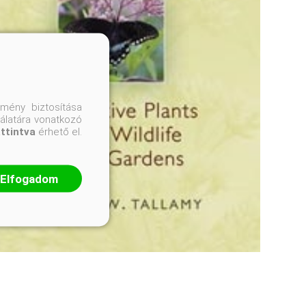
mény biztosítása
nálatára vonatkozó
attintva
érhető el.
Elfogadom