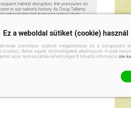
equent habitat disruption, the pressures on
been in our nation's history. As Doug Tallamy
an unbreakable link between native plant
es disappear, or are replaced by alien exotics,
ource for birds and other animals. Fortunately,
and gardeners have the power to make a
Ez a weboldal sütiket (cookie) használ
y. By favoring native plants, gardeners can
inds.
talmának személyre szabott megjelenítése és a böngészési él
 (cookie), illetve egyéb technológiákat alkalmazunk. A sütik hasz
valamint azok testreszabási lehetőségeiről bővebb információ
ide k
22,8 x 15,2 cm