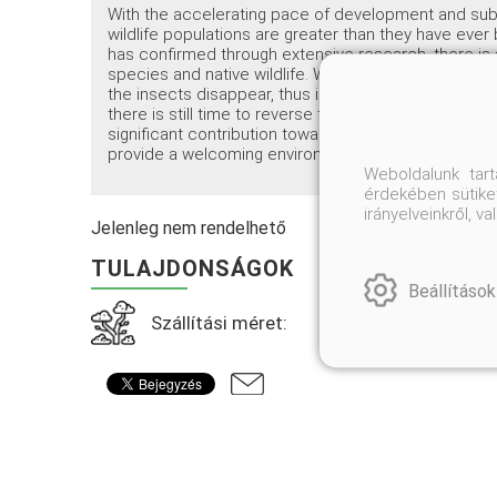
With the accelerating pace of development and subs
wildlife populations are greater than they have ever 
has confirmed through extensive research, there is 
species and native wildlife. When native plant speci
the insects disappear, thus impoverishing the food s
there is still time to reverse this alarming trend, 
significant contribution toward sustaining biodiversit
provide a welcoming environment for wildlife of all k
Weboldalunk tar
érdekében sütiket
irányelveinkről, 
Jelenleg nem rendelhető
TULAJDONSÁGOK
Beállítások
Szállítási méret: