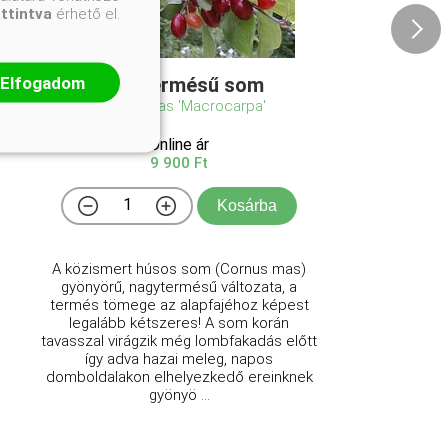
attintva
érhető el.
Elfogadom
Nagytermésű som
Cornus mas 'Macrocarpa'
Online ár
9 900 Ft
Kosárba
A közismert húsos som (Cornus mas)
gyönyörű, nagytermésű változata, a
termés tömege az alapfajéhoz képest
legalább kétszeres! A som korán
tavasszal virágzik még lombfakadás előtt
így adva hazai meleg, napos
domboldalakon elhelyezkedő ereinknek
gyönyö ...