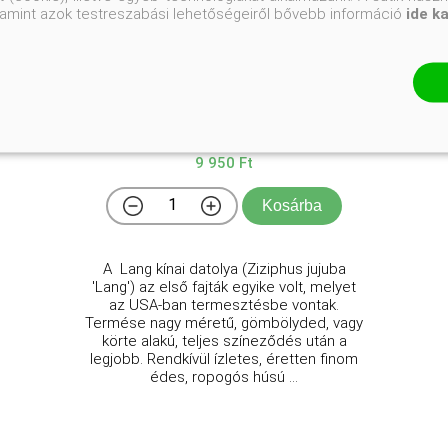
valamint azok testreszabási lehetőségeiről bővebb információ
ide k
'Lang' kínai datolya
Ziziphus jujuba 'Lang'
Online ár
9 950 Ft
Kosárba
A Lang kínai datolya (Ziziphus jujuba
'Lang') az első fajták egyike volt, melyet
az USA-ban termesztésbe vontak.
Termése nagy méretű, gömbölyded, vagy
körte alakú, teljes színeződés után a
legjobb. Rendkívül ízletes, éretten finom
édes, ropogós húsú ...