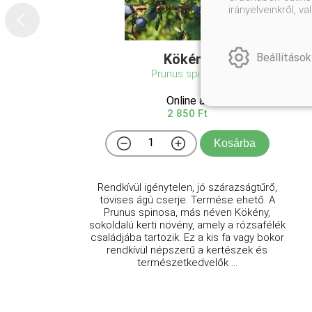
irányelveinkről, 
Beállítások
Kökény
Prunus spinosa
Online ár
2 850 Ft
Kosárba
Rendkívül igénytelen, jó szárazságtűrő,
tövises ágú cserje. Termése ehető. A
Prunus spinosa, más néven Kökény,
sokoldalú kerti növény, amely a rózsafélék
családjába tartozik. Ez a kis fa vagy bokor
rendkívül népszerű a kertészek és
természetkedvelők ...