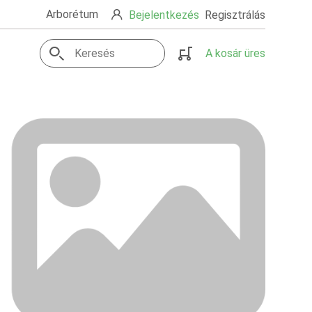
Arborétum
Bejelentkezés
Regisztrálás
A kosár üres