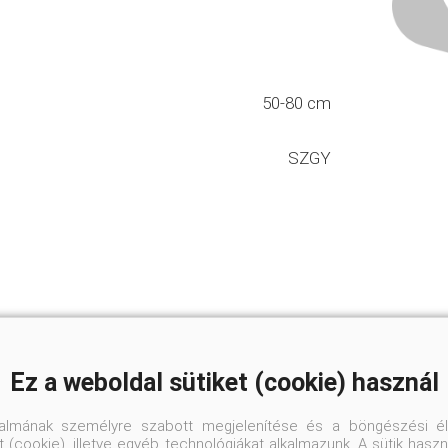
50-80 cm
SZGY
Ez a weboldal sütiket (cookie) használ
talmának személyre szabott megjelenítése és a böngészési él
 (cookie), illetve egyéb technológiákat alkalmazunk. A sütik hasz