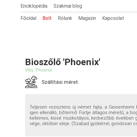
Enciklopédia
Szakmai blog
Főoldal
Bolt
Rólunk
Magazin
Kapcsolat
Bioszőlő 'Phoenix'
Vitis 'Phoenix'
Szállítási méret:
Teljesen rezisztens új német fajta, a Geisenheimi
igen ellenálló, bőtermő. Fürtje átlagos méretű, a bo
kellemes, kissé muskotályos, kedvezőbb években g
vége, október eleje. (Szabad gyökérrel, gondosan c