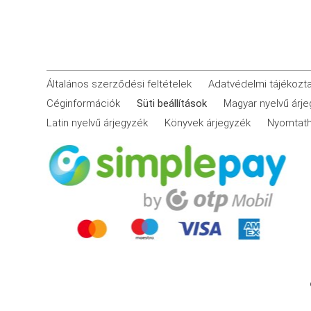
Általános szerződési feltételek
Adatvédelmi tájékozt
Céginformációk
Süti beállítások
Magyar nyelvű árj
Latin nyelvű árjegyzék
Könyvek árjegyzék
Nyomtath