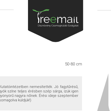
50-80 cm
 Kutatóintézetben nemesítették. Jó fagytűrésű,
gyók színe teljes érésben szép sárga, ízük igen
yönyörű nagyra nőnek. Érési ideje szeptember
somagolva küldjük!)