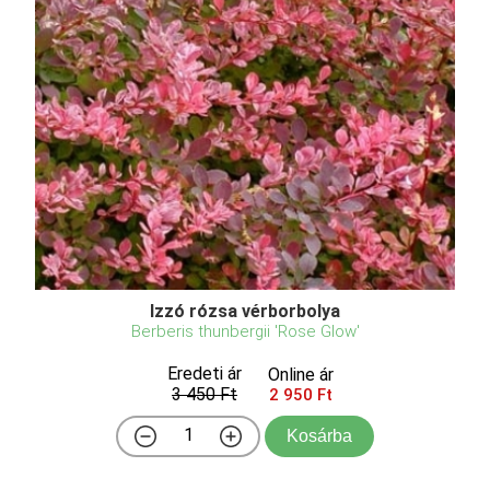
Izzó rózsa vérborbolya
Berberis thunbergii 'Rose Glow'
Eredeti ár
Online ár
3 450 Ft
2 950 Ft
Kosárba