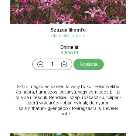
Szuzan liliomfa
Magnolia 'Susan'
Online ár
4 550 Ft
Kosárba
3-4 m magas és széles fa vagy bokor. Félárnyékba
és napra, humuszos, savanyú, vagy semleges pH-jú
talajba ültessük. Rendkívül szép, rózsaszínű, tulipán-
szerű virágai áprilisban nyílnak, de nyáron
szíámíthatunk gyengébb utóvirágzásra is. Levelei
sötét ...