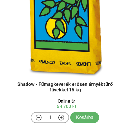
Shadow - Fűmagkeverék erősen árnyéktűrő
füvekkel 15 kg
Online ár
54 700 Ft
Kosárba