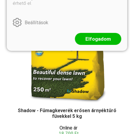
érhető el.
Beállítások
Elfogadom
Shadow - Fűmagkeverék erősen árnyéktűrő
füvekkel 5 kg
Online ár
18 700 Ft