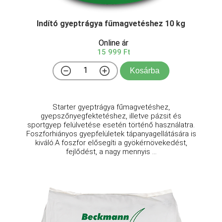
Indító gyeptrágya fűmagvetéshez 10 kg
Online ár
15 999 Ft
Kosárba
Starter gyeptrágya fűmagvetéshez,
gyepszőnyegfektetéshez, illetve pázsit és
sportgyep felülvetése esetén történő használatra.
Foszforhiányos gyepfelületek tápanyagellátására is
kiváló.A foszfor elősegíti a gyökérnövekedést,
fejlődést, a nagy mennyis ...