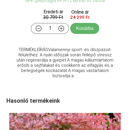
NPK gyeptrágya 6+5+12 kénnel és vassal
Eredeti ár
Online ár
30 799 Ft
24 299 Ft
Kosárba
TERMÉKLEÍRÁSValamennyi sport- és díszpázsit-
felülethez. A nyári időszak során fellépő stressz
után regenerálja a gyepet.A magas káliumtartalom
erősíti a sejtfalakat és csökkenti az elfagyás és a
betegségek kockázatát.A magas vastartalom
biztosítja a ...
Hasonló termékeink