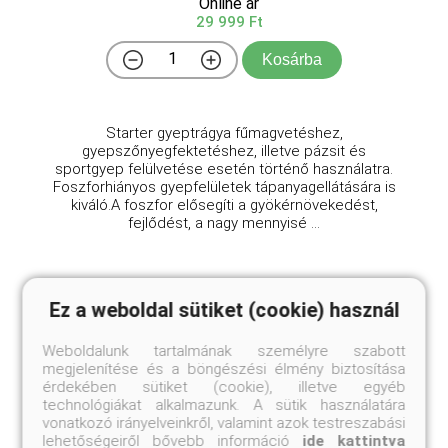
Online ár
29 999 Ft
Kosárba
Starter gyeptrágya fűmagvetéshez,
gyepszőnyegfektetéshez, illetve pázsit és
sportgyep felülvetése esetén történő használatra.
Foszforhiányos gyepfelületek tápanyagellátására is
kiváló.A foszfor elősegíti a gyökérnövekedést,
fejlődést, a nagy mennyisé ...
Ez a weboldal sütiket (cookie) használ
Weboldalunk tartalmának személyre szabott
megjelenítése és a böngészési élmény biztosítása
érdekében sütiket (cookie), illetve egyéb
technológiákat alkalmazunk. A sütik használatára
vonatkozó irányelveinkről, valamint azok testreszabási
lehetőségeiről bővebb információ
ide kattintva