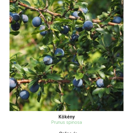
Kökény
Prunus spinosa