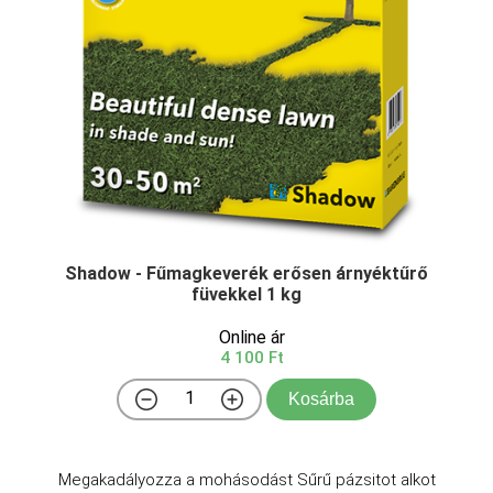
Shadow - Fűmagkeverék erősen árnyéktűrő
füvekkel 1 kg
Online ár
4 100 Ft
Kosárba
Megakadályozza a mohásodást Sűrű pázsitot alkot