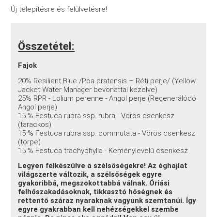
Új telepítésre és felülvetésre!
Összetétel:
Fajok
20% Resilient Blue /Poa pratensis – Réti perje/ (Yellow
Jacket Water Manager bevonattal kezelve)
25% RPR - Lolium perenne - Angol perje (Regenerálódó
Angol perje)
15 % Festuca rubra ssp. rubra - Vörös csenkesz
(tarackos)
15 % Festuca rubra ssp. commutata - Vörös csenkesz
(törpe)
15 % Festuca trachyphylla - Keménylevelű csenkesz
Legyen felkészülve a szélsőségekre! Az éghajlat
világszerte változik, a szélsőségek egyre
gyakoribbá, megszokottabbá válnak. Óriási
felhőszakadásoknak, tikkasztó hőségnek és
rettentő száraz nyaraknak vagyunk szemtanúi. Így
egyre gyakrabban kell nehézségekkel szembe