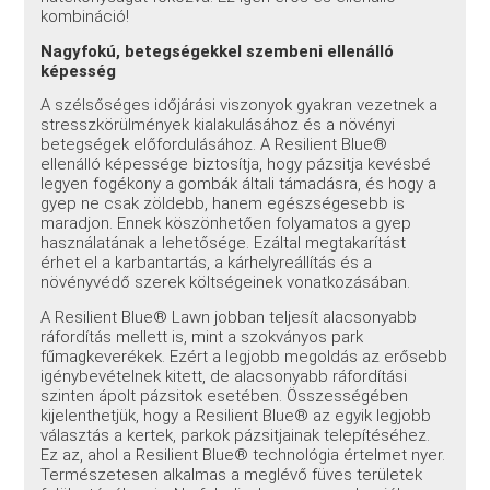
kombináció!
Nagyfokú, betegségekkel szembeni ellenálló
képesség
A szélsőséges időjárási viszonyok gyakran vezetnek a
stresszkörülmények kialakulásához és a növényi
betegségek előfordulásához. A Resilient Blue®
ellenálló képessége biztosítja, hogy pázsitja kevésbé
legyen fogékony a gombák általi támadásra, és hogy a
gyep ne csak zöldebb, hanem egészségesebb is
maradjon. Ennek köszönhetően folyamatos a gyep
használatának a lehetősége. Ezáltal megtakarítást
érhet el a karbantartás, a kárhelyreállítás és a
növényvédő szerek költségeinek vonatkozásában.
A Resilient Blue® Lawn jobban teljesít alacsonyabb
ráfordítás mellett is, mint a szokványos park
fűmagkeverékek. Ezért a legjobb megoldás az erősebb
igénybevételnek kitett, de alacsonyabb ráfordítási
szinten ápolt pázsitok esetében. Összességében
kijelenthetjük, hogy a Resilient Blue® az egyik legjobb
választás a kertek, parkok pázsitjainak telepítéséhez.
Ez az, ahol a Resilient Blue® technológia értelmet nyer.
Természetesen alkalmas a meglévő füves területek