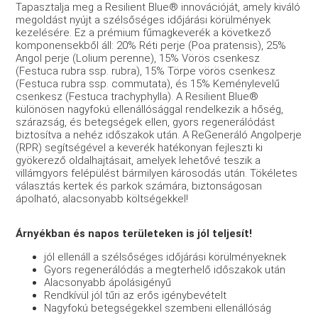
Tapasztalja meg a Resilient Blue® innovációját, amely kiváló
megoldást nyújt a szélsőséges időjárási körülmények
kezelésére. Ez a prémium fűmagkeverék a következő
komponensekből áll: 20% Réti perje (Poa pratensis), 25%
Angol perje (Lolium perenne), 15% Vörös csenkesz
(Festuca rubra ssp. rubra), 15% Törpe vörös csenkesz
(Festuca rubra ssp. commutata), és 15% Keménylevelű
csenkesz (Festuca trachyphylla). A Resilient Blue®
különösen nagyfokú ellenállósággal rendelkezik a hőség,
szárazság, és betegségek ellen, gyors regenerálódást
biztosítva a nehéz időszakok után. A ReGeneráló Angolperje
(RPR) segítségével a keverék hatékonyan fejleszti ki
gyökerező oldalhajtásait, amelyek lehetővé teszik a
villámgyors felépülést bármilyen károsodás után. Tökéletes
választás kertek és parkok számára, biztonságosan
ápolható, alacsonyabb költségekkel!
Árnyékban és napos területeken is jól teljesít!
jól ellenáll a szélsőséges időjárási körülményeknek
Gyors regenerálódás a megterhelő időszakok után
Alacsonyabb ápolásigényű
Rendkívül jól tűri az erős igénybevételt
Nagyfokú betegségekkel szembeni ellenállóság