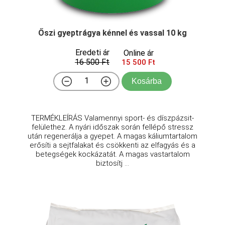
Őszi gyeptrágya kénnel és vassal 10 kg
Eredeti ár
Online ár
16 500 Ft
15 500 Ft
Kosárba
TERMÉKLEÍRÁS Valamennyi sport- és díszpázsit-
felülethez. A nyári időszak során fellépő stressz
után regenerálja a gyepet. A magas káliumtartalom
erősíti a sejtfalakat és csökkenti az elfagyás és a
betegségek kockázatát. A magas vastartalom
biztosítj ...