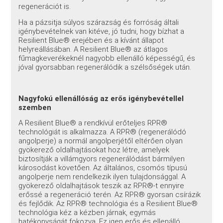
regenerációt is.
Ha a pázsitja súlyos szárazság és forróság általi
igénybevételnek van kitéve, jó tudni, hogy bízhat a
Resilient Blue® erejében és a kívánt állapot
helyreállásában. A Resilient Blue® az átlagos
fűmagkeverékeknél nagyobb ellenálló képességű, és
jóval gyorsabban regenerálódik a szélsőségek után.
Nagyfokú ellenállóság az erős igénybevétellel
szemben
A Resilient Blue® a rendkívül erőteljes RPR®
technológiát is alkalmazza. A RPR® (regenerálódó
angolperje) a normál angolperjétől eltérően olyan
gyökerező oldalhajtásokat hoz létre, amelyek
biztosítják a villámgyors regenerálódást bármilyen
károsodást követően. Az általános, csomós típusú
angolperje nem rendelkezik ilyen tulajdonsággal. A
gyökerező oldalhajtások teszik az RPR®-t ennyire
erőssé a regeneráció terén. Az RPR® gyorsan csírázik
és fejlődik. Az RPR® technológia és a Resilient Blue®
technológia kéz a kézben járnak, egymás
hatékonyságát fokozva. Ez igen erős és ellenálló