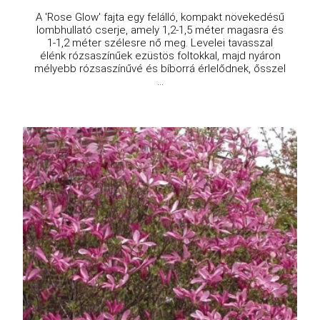
A 'Rose Glow' fajta egy felálló, kompakt növekedésű
lombhullató cserje, amely 1,2-1,5 méter magasra és
1-1,2 méter szélesre nő meg. Levelei tavasszal
élénk rózsaszínűek ezüstös foltokkal, majd nyáron
mélyebb rózsaszínűvé és bíborrá érlelődnek, ősszel
...