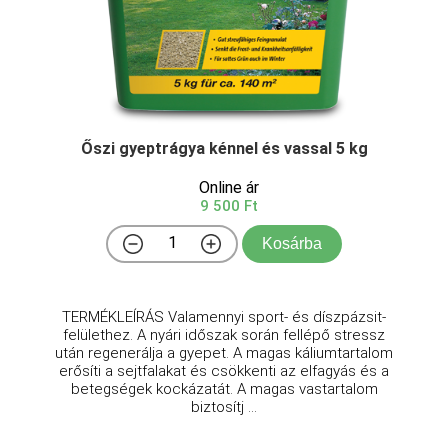
Őszi gyeptrágya kénnel és vassal 5 kg
Online ár
9 500 Ft
Kosárba
TERMÉKLEÍRÁS Valamennyi sport- és díszpázsit-
felülethez. A nyári időszak során fellépő stressz
után regenerálja a gyepet. A magas káliumtartalom
erősíti a sejtfalakat és csökkenti az elfagyás és a
betegségek kockázatát. A magas vastartalom
biztosítj ...