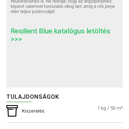
felülvetéséhez is. Ne feledje, hogy az angolperjéhez
képest valamivel hosszabb ideig tart, amíg a réti perje
eléri teljes potenciálját.
Resilient Blue katalógus letöltés
>>>
TULAJDONSÁGOK
1 kg / 50 m²
Kiszerelés: