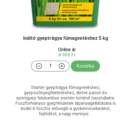
Indító gyeptrágya fűmagvetéshez 5 kg
Online ár
8 900 Ft
Kosárba
Starter gyeptrágya fűmagvetéshez,
gyepszőnyegfektetéshez, illetve pázsit és
sportgyep felülvetése esetén történő használatra.
Foszforhiányos gyepfelületek tápanyagellátására is
kiváló.A foszfor elősegíti a gyökérnövekedést,
fejlődést, a nagy mennyis ...