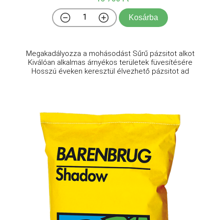
Kosárba
Megakadályozza a mohásodást Sűrű pázsitot alkot
Kiválóan alkalmas árnyékos területek füvesítésére
Hosszú éveken keresztül élvezhető pázsitot ad