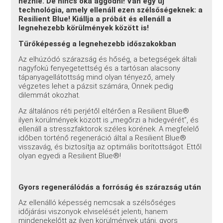
néznie. De nincs oka aggódni! Van egy új
technológia, amely ellenáll ezen szélsőségeknek: a
Resilient Blue! Kiállja a próbát és ellenáll a
legnehezebb körülmények között is!
Tűrőképesség a legnehezebb időszakokban
Az elhúzódó szárazság és hőség, a betegségek általi
nagyfokú fenyegetettség és a tartósan alacsony
tápanyagellátottság mind olyan tényező, amely
végzetes lehet a pázsit számára, Önnek pedig
dilemmát okozhat.
Az általános réti perjétől eltérően a Resilient Blue®
ilyen körülmények között is „megőrzi a hidegvérét”, és
ellenáll a stresszfaktorok széles körének. A megfelelő
időben történő regeneráció által a Resilient Blue®
visszavág, és biztosítja az optimális borítottságot. Ettől
olyan egyedi a Resilient Blue®!
Gyors regenerálódás a forróság és szárazság után
Az ellenálló képesség nemcsak a szélsőséges
időjárási viszonyok elviselését jelenti, hanem
mindenekelőtt az ilyen körülmények utáni, gyors