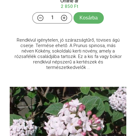
Online ár
2 850 Ft
Kosárba
Rendkívül igénytelen, jó szárazságtűrő, tövises ágú
cserje. Termése ehető. A Prunus spinosa, más
néven Kökény, sokoldalú kerti növény, amely a
rózsafélék családjába tartozik. Ez a kis fa vagy bokor
rendkívül népszerű a kertészek és
természetkedvelők ...