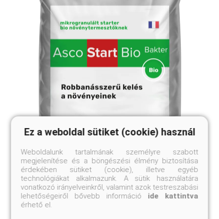
Ez a weboldal sütiket (cookie) használ
Weboldalunk tartalmának személyre szabott
megjelenítése és a böngészési élmény biztosítása
érdekében sütiket (cookie), illetve egyéb
technológiákat alkalmazunk. A sütik használatára
Asco Strat Bio Bakter 1kg
vonatkozó irányelveinkről, valamint azok testreszabási
lehetőségeiről bővebb információ
ide kattintva
Robbanásszerű kelés a növényeinknek
érhető el.
Online ár