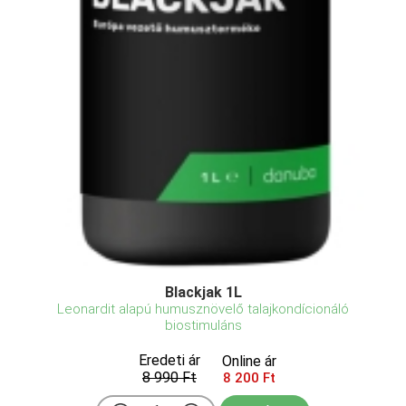
Blackjak 1L
Leonardit alapú humusznövelő talajkondícionáló
biostimuláns
Eredeti ár
Online ár
8 990 Ft
8 200 Ft