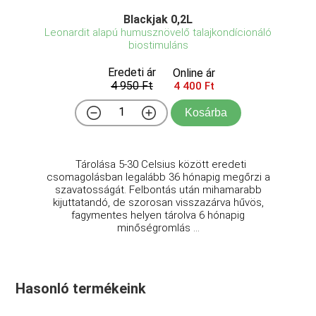
Blackjak 0,2L
Leonardit alapú humusznövelő talajkondícionáló
biostimuláns
Eredeti ár
Online ár
4 950 Ft
4 400 Ft
Kosárba
Tárolása 5-30 Celsius között eredeti
csomagolásban legalább 36 hónapig megőrzi a
szavatosságát. Felbontás után mihamarabb
kijuttatandó, de szorosan visszazárva hűvös,
fagymentes helyen tárolva 6 hónapig
minőségromlás ...
Hasonló termékeink