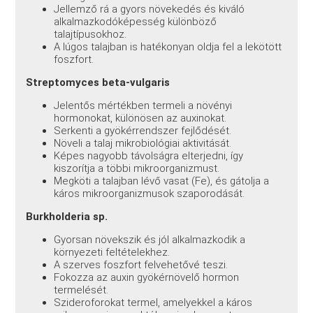
Jellemző rá a gyors növekedés és kiváló
alkalmazkodóképesség különböző
talajtípusokhoz.
A lúgos talajban is hatékonyan oldja fel a lekötött
foszfort.
Streptomyces beta-vulgaris
Jelentős mértékben termeli a növényi
hormonokat, különösen az auxinokat.
Serkenti a gyökérrendszer fejlődését.
Növeli a talaj mikrobiológiai aktivitását.
Képes nagyobb távolságra elterjedni, így
kiszorítja a többi mikroorganizmust.
Megköti a talajban lévő vasat (Fe), és gátolja a
káros mikroorganizmusok szaporodását.
Burkholderia sp.
Gyorsan növekszik és jól alkalmazkodik a
környezeti feltételekhez.
A szerves foszfort felvehetővé teszi.
Fokozza az auxin gyökérnövelő hormon
termelését.
Szideroforokat termel, amelyekkel a káros