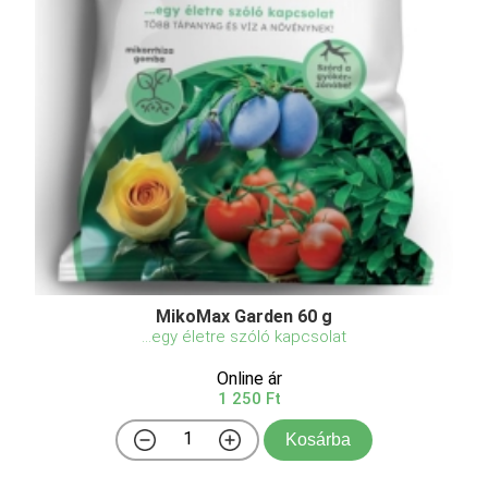
MikoMax Garden 60 g
...egy életre szóló kapcsolat
Online ár
1 250 Ft
Kosárba