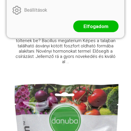
5 450 Ft
Beállítások
Kosárba
Elfogadom
Mik is ezek a baktériumok, és milyen szerepet
töltenek be? Bacillus megaterium Képes a talajban
található ásványi kötött foszfort oldható formába
alakítani. Növényi hormonokat termel. Elősegíti a
csírázást. Jellemző rá a gyors növekedés és kiváló
al ...