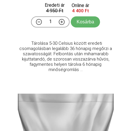
Eredeti ár
Online ár
4 950 Ft
4 400 Ft
Kosárba
Tárolása 5-30 Celsius között eredeti
csomagolásban legalább 36 hónapig megőrzi a
szavatosságát. Felbontás után mihamarabb
kijuttatandó, de szorosan visszazárva hűvös,
fagymentes helyen tárolva 6 hónapig
minőségromlás ...