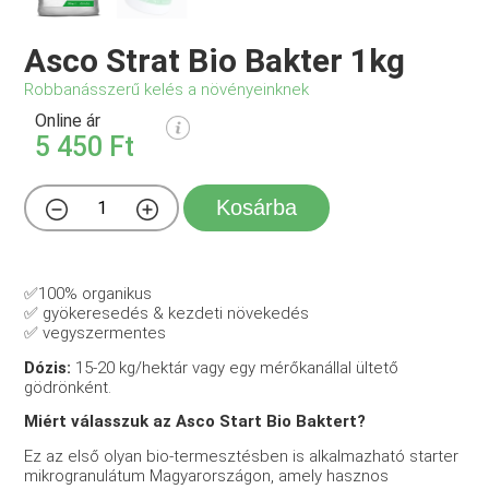
Asco Strat Bio Bakter 1kg
Robbanásszerű kelés a növényeinknek
Online ár
5 450 Ft
Kosárba
✅100% organikus
✅ gyökeresedés
& kezdeti növekedés
✅ vegyszermentes
Dózis:
15-20 kg/hektár vagy egy mérőkanállal ültető
gödrönként.
Miért válasszuk az Asco Start Bio Baktert?
Ez az első olyan bio-termesztésben is alkalmazható starter
mikrogranulátum Magyarországon, amely hasznos