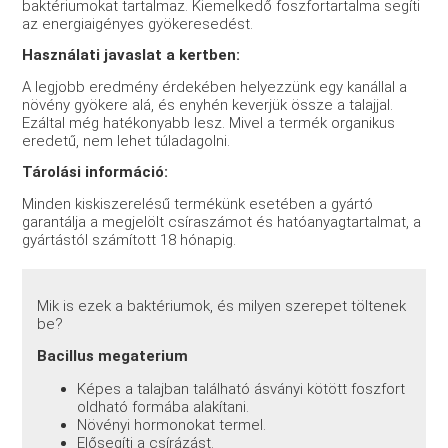
baktériumokat tartalmaz. Kiemelkedő foszfortartalma segíti
az energiaigényes gyökeresedést.
Használati javaslat a kertben:
A legjobb eredmény érdekében helyezzünk egy kanállal a
növény gyökere alá, és enyhén keverjük össze a talajjal.
Ezáltal még hatékonyabb lesz. Mivel a termék organikus
eredetű, nem lehet túladagolni.
Tárolási információ:
Minden kiskiszerelésű termékünk esetében a gyártó
garantálja a megjelölt csíraszámot és hatóanyagtartalmat, a
gyártástól számított 18 hónapig.
Mik is ezek a baktériumok, és milyen szerepet töltenek
be?
Bacillus megaterium
Képes a talajban található ásványi kötött foszfort
oldható formába alakítani.
Növényi hormonokat termel.
Elősegíti a csírázást.