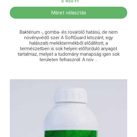
5 450 Ft
Méret választás
Baktérium -, gomba- és rovarölő hatású, de nem
növényvédő szer A SoftGuard kitozánt, egy
halászaíti meléktermékből előállított, a
természetben is sok helyen előforduló anyagot
tartalmaz, melyet a tudomány manapság igen sok
területen felhasznál. A növ ...