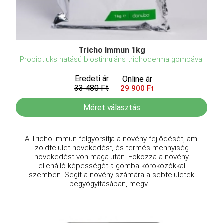
Tricho Immun 1kg
Probiotiuks hatású biostimuláns trichoderma gombával
Eredeti ár
Online ár
33 480 Ft
29 900 Ft
Méret választás
A Tricho Immun felgyorsítja a növény fejlődését, ami
zöldfelület növekedést, és termés mennyiség
növekedést von maga után. Fokozza a növény
ellenálló képességét a gomba kórokozókkal
szemben. Segít a növény számára a sebfelületek
begyógyításában, megv ...