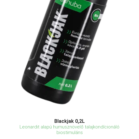
Blackjak 0,2L
Leonardit alapú humusznövelő talajkondícionáló
biostimuláns