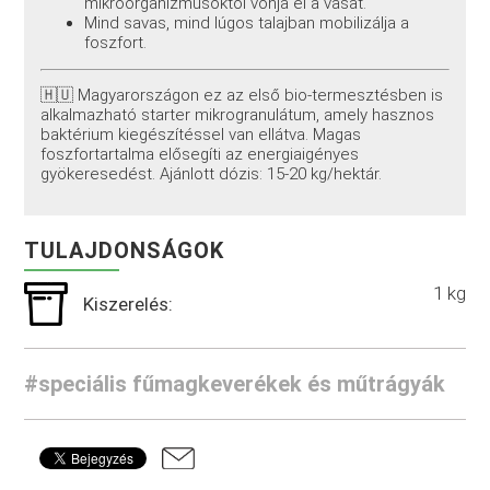
mikroorganizmusoktól vonja el a vasat.
Mind savas, mind lúgos talajban mobilizálja a
foszfort.
🇭🇺 Magyarországon ez az első bio-termesztésben is
alkalmazható starter mikrogranulátum, amely hasznos
baktérium kiegészítéssel van ellátva. Magas
foszfortartalma elősegíti az energiaigényes
gyökeresedést. Ajánlott dózis: 15-20 kg/hektár.
TULAJDONSÁGOK
1 kg
Kiszerelés:
#speciális fűmagkeverékek és műtrágyák