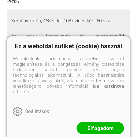
Kemény kötés, 468 oldal, 108 színes kép, 50 rajz.
Az egyik legnagyobb és legnépszerűbb
növénycsaládról szóló 1988-ban megjelent első igazi
Ez a weboldal sütiket (cookie) használ
összefoglaló beszámolót, az Aroidok-at lelkesen
köszöntötték mind a botanikusok, mind a műkertészek
elragadó stílusáért és tudományos alaposságáért.
Weboldalunk tartalmának személyre szabott
megjelenítése és a böngészési élmény biztosítása
Ebben a teljesen naprakész második kiadásban
érdekében sütiket (cookie), illetve egyéb
megismerhetjük az elmúlt évtized felfedezéseit, ahogy
technológiákat alkalmazunk. A sütik használatára
a család 2500 fajtáról közel 3200-ra növekedett. A
vonatkozó irányelveinkről, valamint azok testreszabási
nemzettség címjegyzékében a legújabb rendszertani
lehetőségeiről bővebb információ
ide kattintva
és szaknyelvi meghatározások szerepelnek, s az
érhető el.
eredeti rajzok mellet kétszer annyi színes kép
gazdagítja a kötetet. A dísznövény aroidok műveléséről
szóló új útmutató egészíti ki ezt a figyelemreméltó
Beállítások
növénycsaládot bemutató kötetet.
Elfogadom
Originally published in 1988 as the first truly
comprehensive review of one of the largest and most