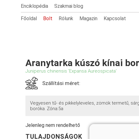
Enciklopédia
Szakmai blog
Főoldal
Bolt
Rólunk
Magazin
Kapcsolat
Aranytarka kúszó kínai bo
Juniperus chinensis 'Expansa Aureospicata'
Szállítási méret:
Vegyesen tű- és pikkelyleveles, zömök termetű, sárgáv
boróka. Zóna:5a
Jelenleg nem rendelhető
TULAJDONSÁGOK