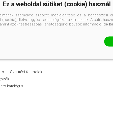
Ez a weboldal sütiket (cookie) használ
30-40 cm
talmának személyre szabott megjelenítése és a böngészési él
 (cookie), illetve egyéb technológiákat alkalmazunk. A sütik hasz
K2
valamint azok testreszabási lehetőségeiről bővebb információ
ide k
ató
Szállítási feltételek
egyzék
ató katalógus