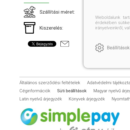
Szállítási méret:
Weboldalunk tar
érdekében sütiket
Kiszerelés:
irányelveinkről, 
Beállítások
Általános szerződési feltételek
Adatvédelmi tájékozt
Céginformációk
Süti beállítások
Magyar nyelvű árj
Latin nyelvű árjegyzék
Könyvek árjegyzék
Nyomtath