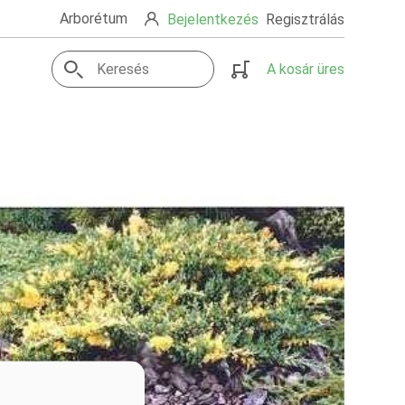
Arborétum
Bejelentkezés
Regisztrálás
A kosár üres