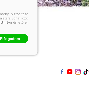
mény biztosítása
nálatára vonatkozó
attintva
érhető el.
Elfogadom