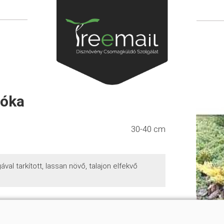
róka
30-40 cm
al tarkított, lassan növő, talajon elfekvő