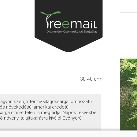
30-40 cm
nagyon szép, intenzív világossárga lombozatú,
erős növekedésű, amerikai eredetű
árga színét télen is megtartja. Napos fekvésbe
ló növény, talajtakarásra kiváló! Gyönyörű