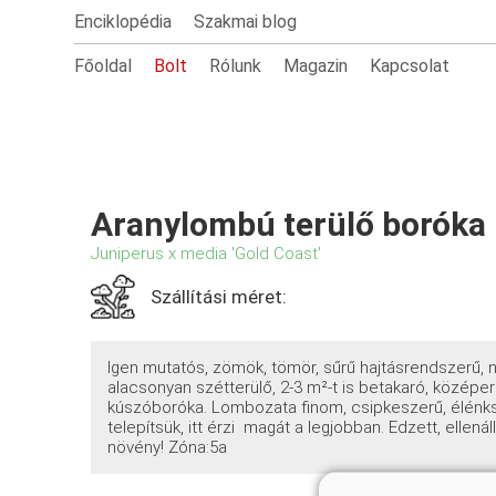
Enciklopédia
Szakmai blog
Főoldal
Bolt
Rólunk
Magazin
Kapcsolat
Aranylombú terülő boróka
Juniperus x media 'Gold Coast'
Szállítási méret:
Igen mutatós, zömök, tömör, sűrű hajtásrendszerű, 
alacsonyan szétterülő, 2-3 m²-t is betakaró, közép
kúszóboróka. Lombozata finom, csipkeszerű, élénks
telepítsük, itt érzi magát a legjobban. Edzett, ellenál
növény! Zóna:5a