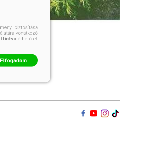
mény biztosítása
nálatára vonatkozó
attintva
érhető el.
Elfogadom