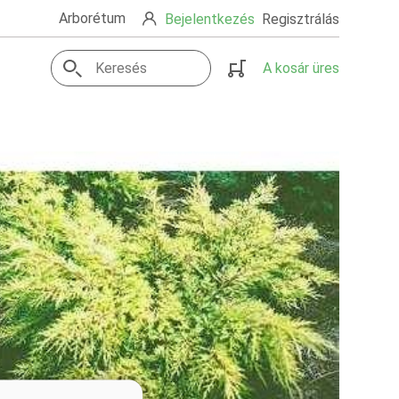
Arborétum
Bejelentkezés
Regisztrálás
A kosár üres