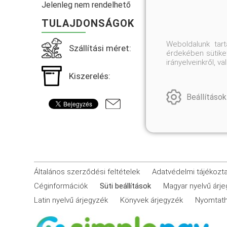
Jelenleg nem rendelhető
TULAJDONSÁGOK
Weboldalunk tar
Szállítási méret:
érdekében sütiket
irányelveinkről, 
Kiszerelés:
Beállítások
Általános szerződési feltételek
Adatvédelmi tájékozt
Céginformációk
Süti beállítások
Magyar nyelvű árj
Latin nyelvű árjegyzék
Könyvek árjegyzék
Nyomtath