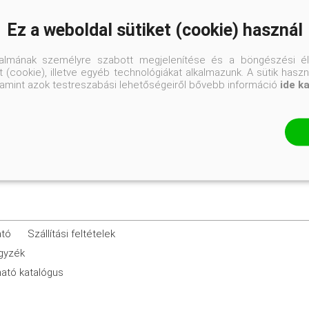
Ez a weboldal sütiket (cookie) használ
30-40 cm
talmának személyre szabott megjelenítése és a böngészési él
 (cookie), illetve egyéb technológiákat alkalmazunk. A sütik hasz
valamint azok testreszabási lehetőségeiről bővebb információ
ide k
K2
ató
Szállítási feltételek
egyzék
ató katalógus