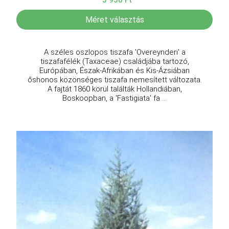
5 950 Ft
Méret választás
A széles oszlopos tiszafa 'Overeynderi' a
tiszafafélék (Taxaceae) családjába tartozó,
Európában, Észak-Afrikában és Kis-Ázsiában
őshonos közönséges tiszafa nemesített változata.
A fajtát 1860 körül találták Hollandiában,
Boskoopban, a 'Fastigiata' fa ...