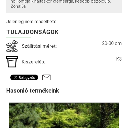
nő, lombja kihajtáskor krémsárga, később bezöldülő.
Zóna:5a
Jelenleg nem rendelhető
TULAJDONSÁGOK
20-30 cm
Szállítási méret:
K3
Kiszerelés:
Hasonló termékeink