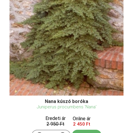
Nana kúszó boróka
Juniperus procumbens 'Nana'
Eredeti ár
Online ár
2 950 Ft
2 450 Ft