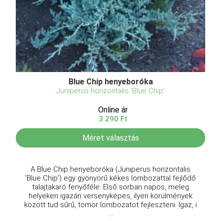
Blue Chip henyeboróka
Juniperus horizontalis 'Blue Chip'
Online ár
3 290 Ft
Méret választás
A Blue Chip henyeboróka (Juniperus horizontalis
'Blue Chip') egy gyönyörű kékes lombozattal fejlődő
talajtakaró fenyőféle. Első sorban napos, meleg
helyeken igazán versenyképes, ilyen körülmények
között tud sűrű, tömör lombozatot fejleszteni. Igaz, i
...