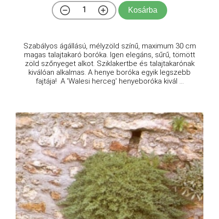
Kosárba
Szabályos ágállású, mélyzöld színű, maximum 30 cm
magas talajtakaró boróka. Igen elegáns, sűrű, tömött
zöld szőnyeget alkot. Sziklakertbe és talajtakarónak
kiválóan alkalmas. A henye boróka egyik legszebb
fajtája! A 'Walesi herceg' henyeboróka kivál ...