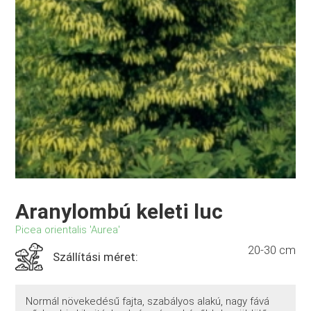
Aranylombú keleti luc
Picea orientalis 'Aurea'
20-30 cm
Szállítási méret:
Normál növekedésű fajta, szabályos alakú, nagy fává