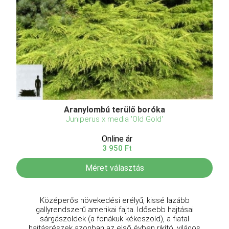
Aranylombú terülő boróka
Juniperus x media 'Old Gold'
Online ár
3 950 Ft
Méret választás
Középerős növekedési erélyű, kissé lazább
gallyrendszerű amerikai fajta. Idősebb hajtásai
sárgászöldek (a fonákuk kékeszöld), a fiatal
hajtásrészek azonban az első évben rikító, világos