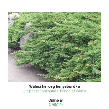
Walesi herceg henyeboróka
Juniperus horizontalis 'Prince of Wales'
Online ár
3 950 Ft