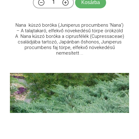
Kosárba
Nana kúszó boróka (Juniperus procumbens 'Nana')
– A talajtakaró, elfekvő növekedésű törpe örökzöld
A Nana kúszó boróka a ciprusfélék (Cupressaceae)
családjába tartozó, Japánban őshonos, Juniperus
procumbens faj törpe, elfekvő növekedésű
nemesített ...