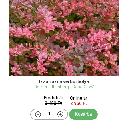
Izzó rózsa vérborbolya
Berberis thunbergii 'Rose Glow'
Eredeti ár
Online ár
3 450 Ft
2 950 Ft
Kosárba