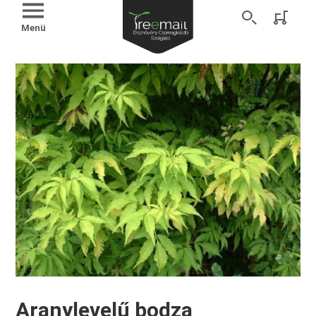
Menü
Aranylevelű bodza