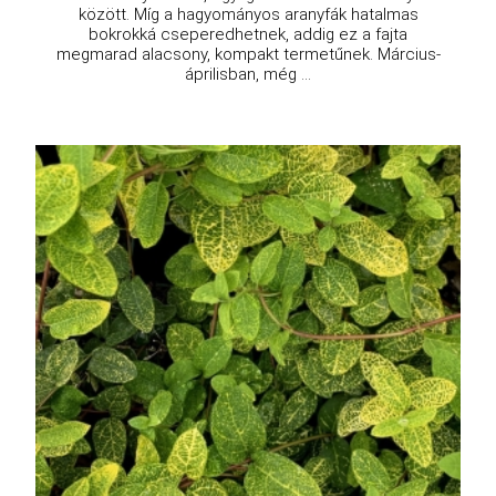
között. Míg a hagyományos aranyfák hatalmas
bokrokká cseperedhetnek, addig ez a fajta
megmarad alacsony, kompakt termetűnek. Március-
áprilisban, még ...