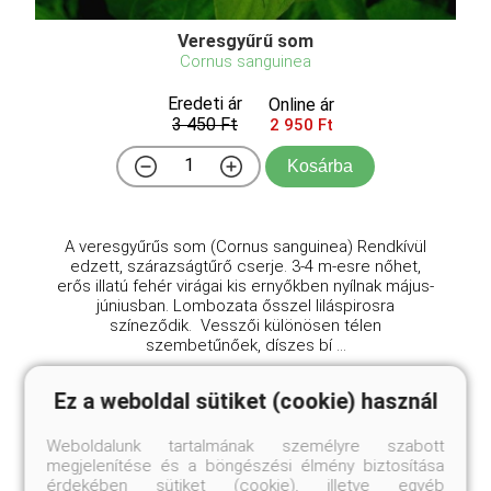
Veresgyűrű som
Cornus sanguinea
Eredeti ár
Online ár
3 450 Ft
2 950 Ft
Kosárba
A veresgyűrűs som (Cornus sanguinea) Rendkívül
edzett, szárazságtűrő cserje. 3-4 m-esre nőhet,
erős illatú fehér virágai kis ernyőkben nyílnak május-
júniusban. Lombozata ősszel liláspirosra
színeződik. Vesszői különösen télen
szembetűnőek, díszes bí ...
Ez a weboldal sütiket (cookie) használ
Weboldalunk tartalmának személyre szabott
megjelenítése és a böngészési élmény biztosítása
érdekében sütiket (cookie), illetve egyéb