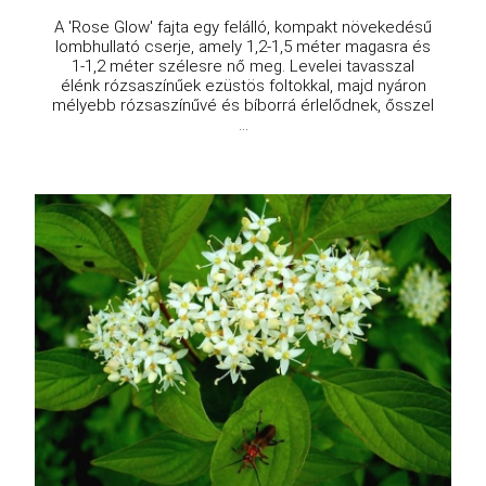
A 'Rose Glow' fajta egy felálló, kompakt növekedésű
lombhullató cserje, amely 1,2-1,5 méter magasra és
1-1,2 méter szélesre nő meg. Levelei tavasszal
élénk rózsaszínűek ezüstös foltokkal, majd nyáron
mélyebb rózsaszínűvé és bíborrá érlelődnek, ősszel
...