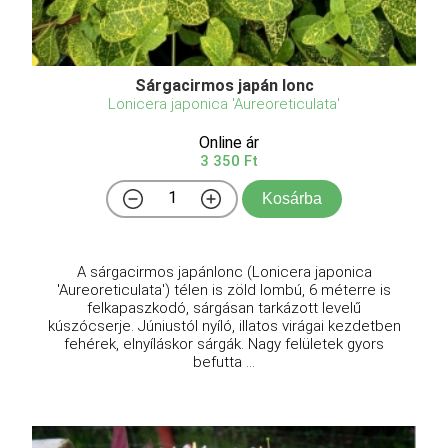
Sárgacirmos japán lonc
Lonicera japonica 'Aureoreticulata'
Online ár
3 350 Ft
Kosárba
A sárgacirmos japánlonc (Lonicera japonica
'Aureoreticulata') télen is zöld lombú, 6 méterre is
felkapaszkodó, sárgásan tarkázott levelű
kúszócserje. Júniustól nyíló, illatos virágai kezdetben
fehérek, elnyíláskor sárgák. Nagy felületek gyors
befutta ...