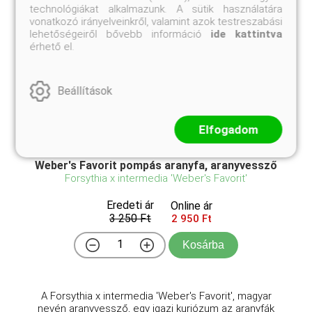
technológiákat alkalmazunk. A sütik használatára
vonatkozó irányelveinkről, valamint azok testreszabási
lehetőségeiről bővebb információ
ide kattintva
érhető el.
Beállítások
Elfogadom
Weber's Favorit pompás aranyfa, aranyvessző
Forsythia x intermedia 'Weber's Favorit'
Eredeti ár
Online ár
3 250 Ft
2 950 Ft
Kosárba
A Forsythia x intermedia 'Weber's Favorit', magyar
nevén aranyvessző, egy igazi kuriózum az aranyfák