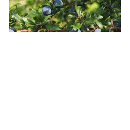
Kökény
Prunus spinosa
Online ár
2 850 Ft
Kosárba
Rendkívül igénytelen, jó szárazságtűrő, tövises ágú
cserje. Termése ehető. A Prunus spinosa, más