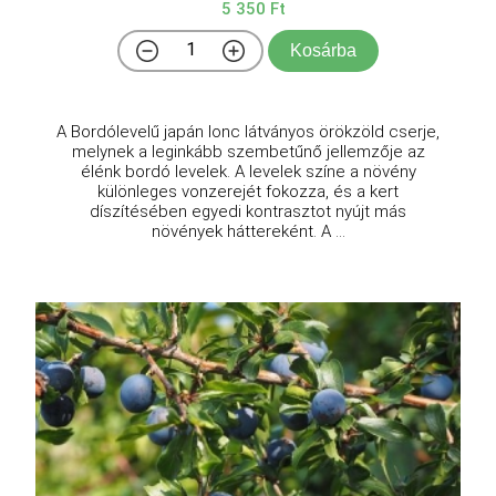
5 350 Ft
Kosárba
A Bordólevelű japán lonc látványos örökzöld cserje,
melynek a leginkább szembetűnő jellemzője az
élénk bordó levelek. A levelek színe a növény
különleges vonzerejét fokozza, és a kert
díszítésében egyedi kontrasztot nyújt más
növények háttereként. A ...