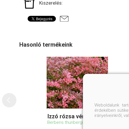
Kiszerelés:
Hasonló termékeink
Weboldalunk tar
érdekében sütiket
irányelveinkről, 
Izzó rózsa vérborbolya
Berberis thunbergii 'Rose Glow'