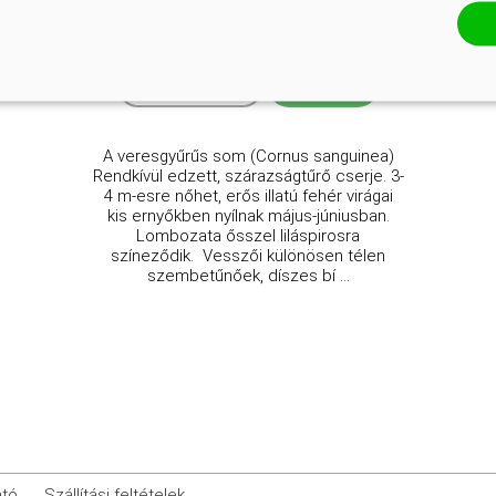
Eredeti ár
Online ár
3 450 Ft
2 950 Ft
Kosárba
A veresgyűrűs som (Cornus sanguinea)
Rendkívül edzett, szárazságtűrő cserje. 3-
4 m-esre nőhet, erős illatú fehér virágai
kis ernyőkben nyílnak május-júniusban.
Lombozata ősszel liláspirosra
színeződik. Vesszői különösen télen
szembetűnőek, díszes bí ...
ató
Szállítási feltételek