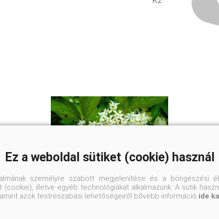
K2
Ez a weboldal sütiket (cookie) használ
talmának személyre szabott megjelenítése és a böngészési él
 (cookie), illetve egyéb technológiákat alkalmazunk. A sütik hasz
valamint azok testreszabási lehetőségeiről bővebb információ
ide k
Veresgyűrű som
Cornus sanguinea