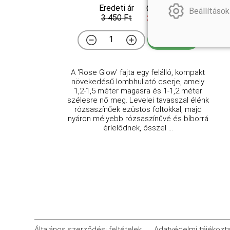
Eredeti ár
Online ár
Beállítások
3 450 Ft
2 950 Ft
Kosárba
A 'Rose Glow' fajta egy felálló, kompakt
növekedésű lombhullató cserje, amely
1,2-1,5 méter magasra és 1-1,2 méter
szélesre nő meg. Levelei tavasszal élénk
rózsaszínűek ezüstös foltokkal, majd
nyáron mélyebb rózsaszínűvé és bíborrá
érlelődnek, ősszel ...
Általános szerződési feltételek
Adatvédelmi tájékozt