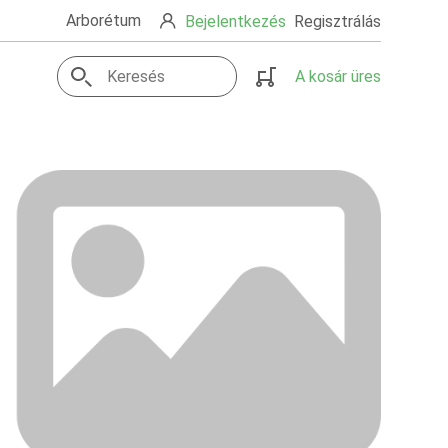
Arborétum
Bejelentkezés
Regisztrálás
A kosár üres