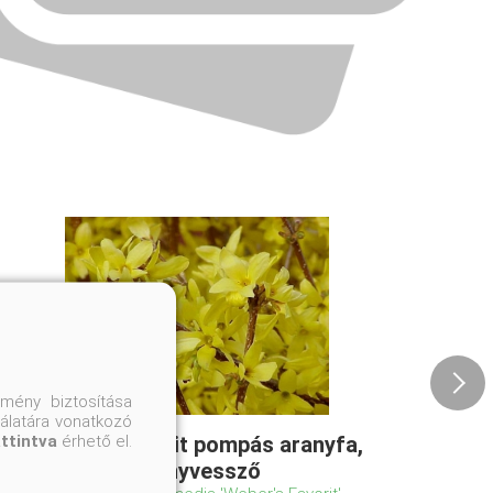
mény biztosítása
nálatára vonatkozó
attintva
érhető el.
Weber's Favorit pompás aranyfa,
aranyvessző