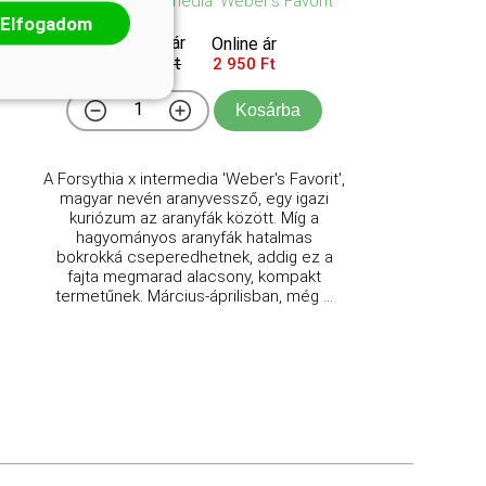
Forsythia x intermedia 'Weber's Favorit'
Elfogadom
Eredeti ár
Online ár
3 250 Ft
2 950 Ft
Kosárba
A Forsythia x intermedia 'Weber's Favorit',
magyar nevén aranyvessző, egy igazi
kuriózum az aranyfák között. Míg a
hagyományos aranyfák hatalmas
bokrokká cseperedhetnek, addig ez a
fajta megmarad alacsony, kompakt
termetűnek. Március-áprilisban, még ...