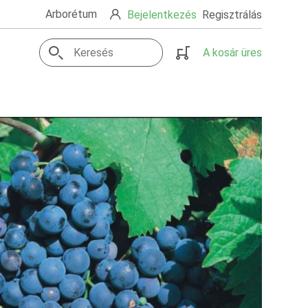
Arborétum
Bejelentkezés
Regisztrálás
A kosár üres