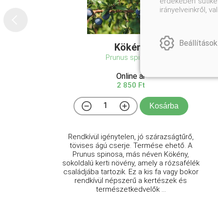
érdekében sütiket
irányelveinkről, 
Beállítások
Kökény
Prunus spinosa
Online ár
2 850 Ft
Kosárba
Rendkívül igénytelen, jó szárazságtűrő,
tövises ágú cserje. Termése ehető. A
Prunus spinosa, más néven Kökény,
sokoldalú kerti növény, amely a rózsafélék
családjába tartozik. Ez a kis fa vagy bokor
rendkívül népszerű a kertészek és
természetkedvelők ...