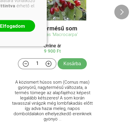
nálatára vonatkozó
attintva
érhető el.
Elfogadom
Nagytermésű som
Cornus mas 'Macrocarpa'
Online ár
9 900 Ft
Kosárba
A közismert húsos som (Cornus mas)
gyönyörű, nagytermésű változata, a
termés tömege az alapfajéhoz képest
legalább kétszeres! A som korán
tavasszal virágzik még lombfakadás előtt
így adva hazai meleg, napos
domboldalakon elhelyezkedő ereinknek
gyönyö ...