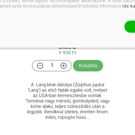
 (cookie), illetve egyéb technológiákat alkalmazunk. A sütik hasz
valamint azok testreszabási lehetőségeiről bővebb információ
ide k
'Lang' kínai datolya
Ziziphus jujuba 'Lang'
Online ár
9 950 Ft
Kosárba
A Lang kínai datolya (Ziziphus jujuba
'Lang') az első fajták egyike volt, melyet
az USA-ban termesztésbe vontak.
Termése nagy méretű, gömbölyded, vagy
körte alakú, teljes színeződés után a
legjobb. Rendkívül ízletes, éretten finom
édes, ropogós húsú ...