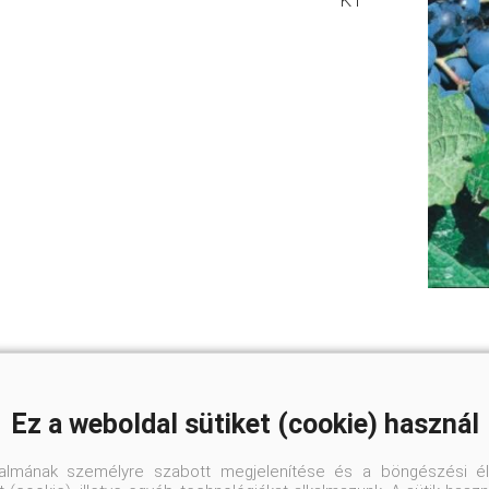
K1
Ez a weboldal sütiket (cookie) használ
talmának személyre szabott megjelenítése és a böngészési él