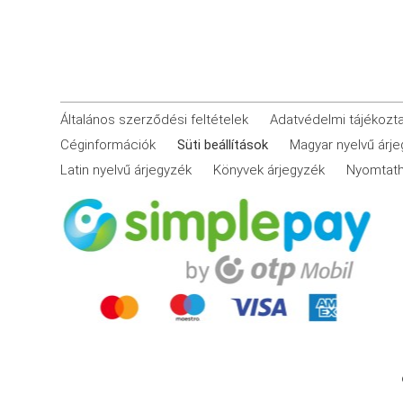
Általános szerződési feltételek
Adatvédelmi tájékozt
Céginformációk
Süti beállítások
Magyar nyelvű árj
Latin nyelvű árjegyzék
Könyvek árjegyzék
Nyomtath