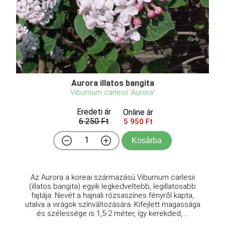
Aurora illatos bangita
Viburnum carlesii 'Aurora'
Eredeti ár
Online ár
6 250 Ft
5 950 Ft
Kosárba
Az Aurora a koreai származású Viburnum carlesii
(illatos bangita) egyik legkedveltebb, legillatosabb
fajtája. Nevét a hajnali rózsaszínes fényről kapta,
utalva a virágok színváltozására. Kifejlett magassága
és szélessége is 1,5-2 méter, így kerekded, ...