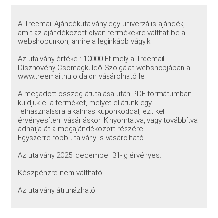
A Treemail Ajándékutalvány egy univerzális ajándék,
amit az ajándékozott olyan termékekre válthat be a
webshopunkon, amire a leginkább vágyik.
Az utalvány értéke : 10000 Ft mely a Treemail
Dísznövény Csomagküldő Szolgálat webshopjában a
www.treemail.hu oldalon vásárolható le.
A megadott összeg átutalása után PDF formátumban
küldjük el a terméket, melyet ellátunk egy
felhasználásra alkalmas kuponkóddal, ezt kell
érvényesíteni vásárláskor. Kinyomtatva, vagy továbbítva
adhatja át a megajándékozott részére.
Egyszerre több utalvány is vásárolható.
Az utalvány 2025. december 31-ig érvényes.
Készpénzre nem váltható.
Az utalvány átruházható.