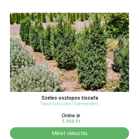
Széles oszlopos tiszafa
Taxus baccata 'Overeynderi'
Online ár
5 950 Ft
Méret választás