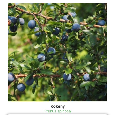
Kökény
Prunus spinosa