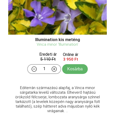
Illumination kis meténg
Vinca minor 'Illumination'
Eredeti ár
Online ár
5 110 Ft
3 950 Ft
Kosárba
Editerrán származású alapfaj, a Vinca minor
sárgatarka levelű változata. Elheverő hajtású
örökzöld félcserje, lombozata aranysárga színnel
tarkázott (a levelek közepén nagy aranysárga folt
található), szép hátteret adva májusban nyíló kék
virágainak. ...