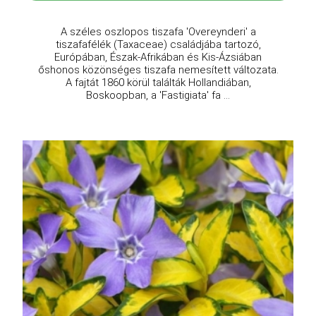
A széles oszlopos tiszafa 'Overeynderi' a
tiszafafélék (Taxaceae) családjába tartozó,
Európában, Észak-Afrikában és Kis-Ázsiában
őshonos közönséges tiszafa nemesített változata.
A fajtát 1860 körül találták Hollandiában,
Boskoopban, a 'Fastigiata' fa ...