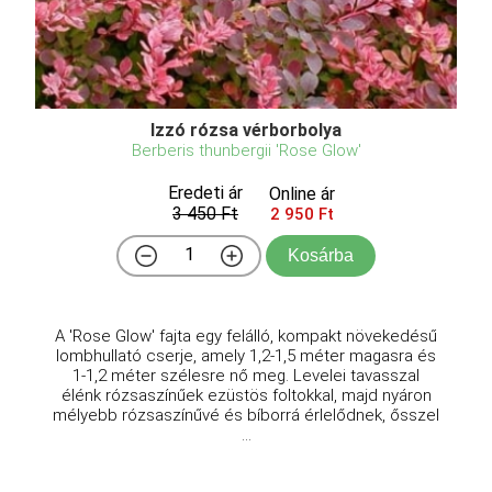
Izzó rózsa vérborbolya
Berberis thunbergii 'Rose Glow'
Eredeti ár
Online ár
3 450 Ft
2 950 Ft
Kosárba
A 'Rose Glow' fajta egy felálló, kompakt növekedésű
lombhullató cserje, amely 1,2-1,5 méter magasra és
1-1,2 méter szélesre nő meg. Levelei tavasszal
élénk rózsaszínűek ezüstös foltokkal, majd nyáron
mélyebb rózsaszínűvé és bíborrá érlelődnek, ősszel
...