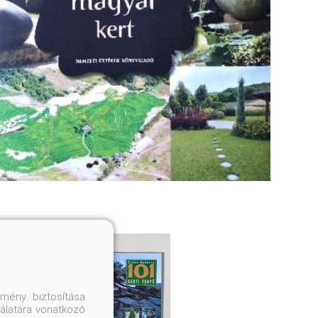
mény biztosítása
nálatára vonatkozó