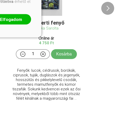
attintva
érhető el.
Elfogadom
101 Kerti fenyő
Czáka Sarolta
Online ár
4 750 Ft
Kosárba
Fenyők: lucok, cédrusok, borókák,
ciprusok, tuják, duglászok és jegenyék,
hosszútűs és pikkelylevelű csodák,
termetes mamutfenyők és komor
tiszafák. Sokunk kedvencei ezek az ősi
növények, melyekből több mint ötszáz
félét kínálnak a magyarországi fai ...