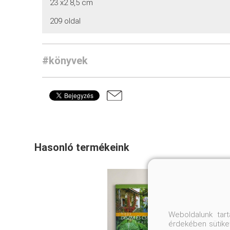
23 x2 8,5 cm
209 oldal
#könyvek
Hasonló termékeink
Weboldalunk tar
érdekében sütiket