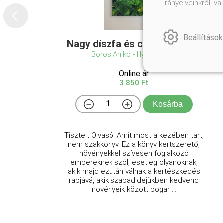
irányelveinkről, 
Beállítások
Nagy díszfa és cserje lexikon
Boros Anikó - Illyés Csaba
Online ár
3 850 Ft
Kosárba
Tisztelt Olvasó! Amit most a kezében tart,
nem szakkönyv. Ez a könyv kertszerető,
növényekkel szívesen foglalkozó
embereknek szól, esetleg olyanoknak,
akik majd ezután válnak a kertészkedés
rabjává, akik szabadidejükben kedvenc
növényeik között bogar ...