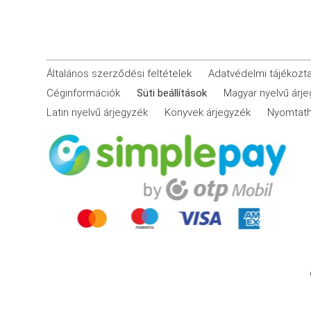
Általános szerződési feltételek
Adatvédelmi tájékozt
Céginformációk
Süti beállítások
Magyar nyelvű árj
Latin nyelvű árjegyzék
Könyvek árjegyzék
Nyomtath