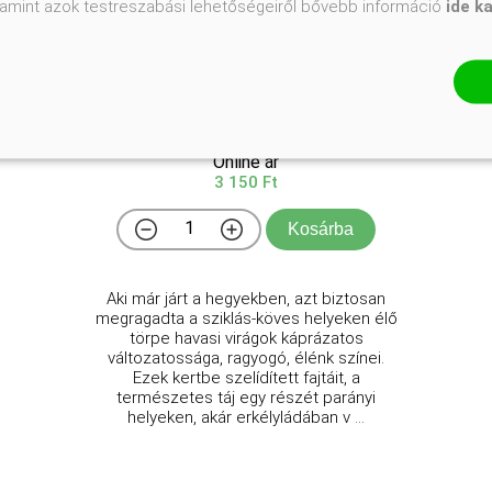
valamint azok testreszabási lehetőségeiről bővebb információ
ide k
Miniatür sziklakertek
Izsáki Béláné - Dr. Terpó András
Online ár
3 150 Ft
Kosárba
Aki már járt a hegyekben, azt biztosan
megragadta a sziklás-köves helyeken élő
törpe havasi virágok káprázatos
változatossága, ragyogó, élénk színei.
Ezek kertbe szelídített fajtáit, a
természetes táj egy részét parányi
helyeken, akár erkélyládában v ...