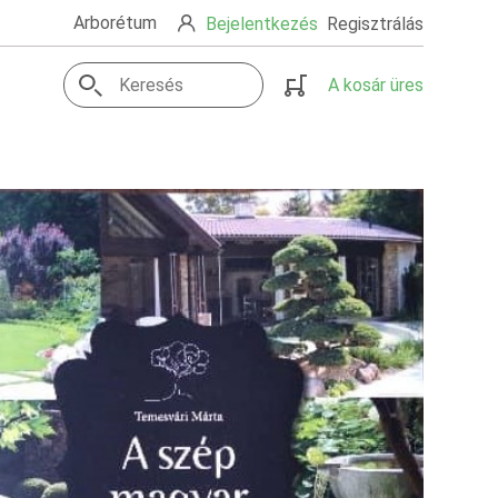
Arborétum
Bejelentkezés
Regisztrálás
A kosár üres