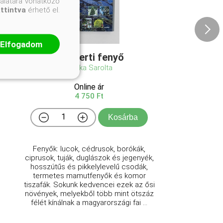
nálatára vonatkozó
attintva
érhető el.
Elfogadom
101 Kerti fenyő
Czáka Sarolta
Online ár
4 750 Ft
Kosárba
Fenyők: lucok, cédrusok, borókák,
ciprusok, tuják, duglászok és jegenyék,
hosszútűs és pikkelylevelű csodák,
termetes mamutfenyők és komor
tiszafák. Sokunk kedvencei ezek az ősi
növények, melyekből több mint ötszáz
félét kínálnak a magyarországi fai ...