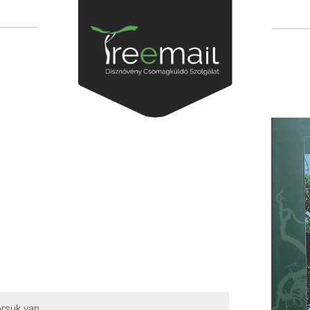
i
rsuk van.