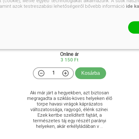
 (cookie), illetve egyéb technológiákat alkalmazunk. A sütik hasz
valamint azok testreszabási lehetőségeiről bővebb információ
ide k
Miniatür sziklakertek
Izsáki Béláné - Dr. Terpó András
Online ár
3 150 Ft
Kosárba
Aki már járt a hegyekben, azt biztosan
megragadta a sziklás-köves helyeken élő
törpe havasi virágok káprázatos
változatossága, ragyogó, élénk színei.
Ezek kertbe szelídített fajtáit, a
természetes táj egy részét parányi
helyeken, akár erkélyládában v ...