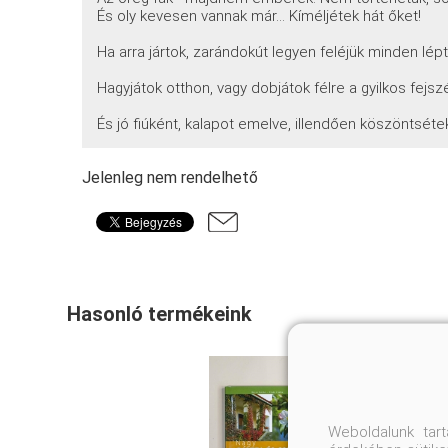
És oly kevesen vannak már... Kíméljétek hát őket!
Ha arra jártok, zarándokút legyen feléjük minden lép
Hagyjátok otthon, vagy dobjátok félre a gyilkos fejszé
És jó fiúként, kalapot emelve, illendően köszöntséte
Jelenleg nem rendelhető
Hasonló termékeink
Weboldalunk tar