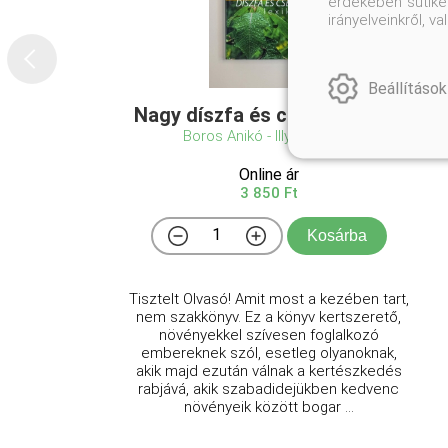
érdekében sütiket
irányelveinkről, 
Beállítások
Nagy díszfa és cserje lexikon
Boros Anikó - Illyés Csaba
Online ár
3 850 Ft
Kosárba
Tisztelt Olvasó! Amit most a kezében tart,
nem szakkönyv. Ez a könyv kertszerető,
növényekkel szívesen foglalkozó
embereknek szól, esetleg olyanoknak,
akik majd ezután válnak a kertészkedés
rabjává, akik szabadidejükben kedvenc
növényeik között bogar ...