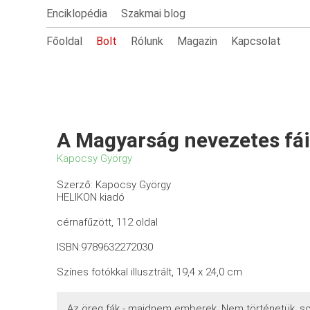
Enciklopédia
Szakmai blog
Főoldal
Bolt
Rólunk
Magazin
Kapcsolat
A Magyarság nevezetes fá
Kapocsy György
Szerző: Kapocsy György
HELIKON kiadó
cérnafűzött, 112 oldal
ISBN:9789632272030
Színes fotókkal illusztrált, 19,4 x 24,0 cm
Az öreg fák - majdnem emberek. Nem történetük, so