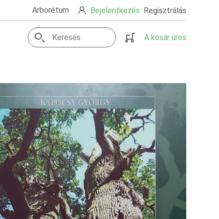
Arborétum
Bejelentkezés
Regisztrálás
A kosár üres