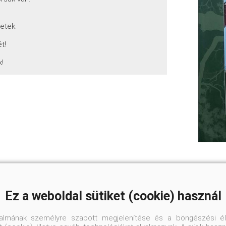
tetek.
t!
k!
Ez a weboldal sütiket (cookie) használ
talmának személyre szabott megjelenítése és a böngészési él