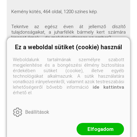
Kemény kötés, 464 oldal, 1200 színes kép.
Tekintve az egész éven át jellemző díszítő
tulajdonságaikat, a juharfélék bármely kert számára
kincset érnek – de melyiket válassza az ember?
Ez a weboldal sütiket (cookie) használ
A juharfélék szépségéről Antoine le Hardy de Beaulieu
egy egyedülálló mélységű és részletes képekkel
Weboldalunk tartalmának személyre szabott
illusztrált kalauzt állított össze.
megjelenítése és a böngészési élmény biztosítása
érdekében sütiket (cookie), illetve egyéb
A tömör és gyakorlatias növényleírások
technológiákat alkalmazunk. A sütik használatára
kiegészítéseként 1200 csodálatos fotó mutatja be a
vonatkozó irányelveinkről, valamint azok testreszabási
növényeket különböző aspektusokból. Tájkertészek,
lehetőségeiről bővebb információ
ide kattintva
kertépítők, növényrajongók és kertészek számára ez a
érhető el.
képeskönyv egy elragadó és felbecsülhetetlen értékű
segédeszköz a megfelelő fa vagy cserje
kiválasztásának megalapozott döntéshozatalában.
Beállítások
Semmilyen más kézikönyv sem tartalmaz több fotót
erről a közkedvelt és változatos növénycsoportról.
Elfogadom
Maples are an asset to any garden for their year-round