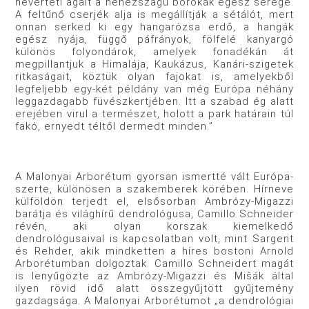
heverteti ágait a nehézszagú borókák egész serege.
A feltűnő cserjék alja is megállítják a sétálót, mert
onnan serked ki egy hangarózsa erdő, a hangák
egész nyája, függő páfrányok, fölfelé kanyargó
különös folyondárok, amelyek fonadékán át
megpillantjuk a Himalája, Kaukázus, Kanári-szigetek
ritkaságait, köztük olyan fajokat is, amelyekből
legfeljebb egy-két példány van még Európa néhány
leggazdagabb füvészkertjében. Itt a szabad ég alatt
erejében virul a természet, holott a park határain túl
fakó, ernyedt téltől dermedt minden.”
A Malonyai Arborétum gyorsan ismertté vált Európa-
szerte, különösen a szakemberek körében. Hírneve
külföldön terjedt el, elsősorban Ambrózy-Migazzi
barátja és világhírű dendrológusa, Camillo Schneider
révén, aki olyan korszak kiemelkedő
dendrológusaival is kapcsolatban volt, mint Sargent
és Rehder, akik mindketten a híres bostoni Arnold
Arborétumban dolgoztak. Camillo Schneidert magát
is lenyűgözte az Ambrózy-Migazzi és Mišák által
ilyen rövid idő alatt összegyűjtött gyűjtemény
gazdagsága. A Malonyai Arborétumot „a dendrológiai