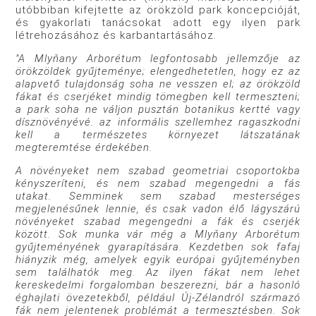
utóbbiban kifejtette az örökzöld park koncepcióját,
és gyakorlati tanácsokat adott egy ilyen park
létrehozásához és karbantartásához.
"A Mlyňany Arborétum legfontosabb jellemzője az
örökzöldek gyűjteménye; elengedhetetlen, hogy ez az
alapvető tulajdonság soha ne vesszen el; az örökzöld
fákat és cserjéket mindig tömegben kell termeszteni;
a park soha ne váljon pusztán botanikus kertté vagy
dísznövényévé. az informális szellemhez ragaszkodni
kell a természetes környezet látszatának
megteremtése érdekében.
A növényeket nem szabad geometriai csoportokba
kényszeríteni, és nem szabad megengedni a fás
utakat. Semminek sem szabad mesterséges
megjelenésűnek lennie, és csak vadon élő lágyszárú
növényeket szabad megengedni a fák és cserjék
között. Sok munka vár még a Mlyňany Arborétum
gyűjteményének gyarapítására. Kezdetben sok fafaj
hiányzik még, amelyek egyik európai gyűjteményben
sem találhatók meg. Az ilyen fákat nem lehet
kereskedelmi forgalomban beszerezni, bár a hasonló
éghajlati övezetekből, például Új-Zélandról származó
fák nem jelentenek problémát a termesztésben. Sok