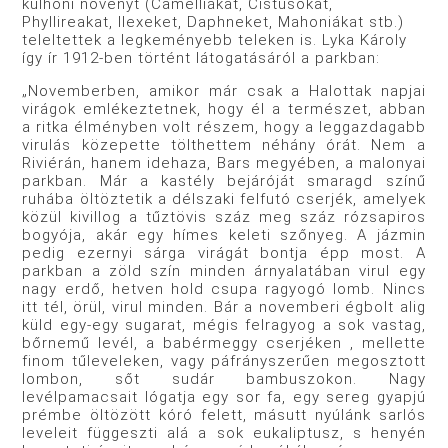
külhoni növényt (Camelliákat, Cistusokat,
Phyllireakat, Ilexeket, Daphneket, Mahoniákat stb.)
teleltettek a legkeményebb teleken is. Lyka Károly
így ír 1912-ben történt látogatásáról a parkban:
„Novemberben, amikor már csak a Halottak napjai
virágok emlékeztetnek, hogy él a természet, abban
a ritka élményben volt részem, hogy a leggazdagabb
virulás közepette tölthettem néhány órát. Nem a
Riviérán, hanem idehaza, Bars megyében, a malonyai
parkban. Már a kastély bejáróját smaragd színű
ruhába öltöztetik a délszaki felfutó cserjék, amelyek
közül kivillog a tűztövis száz meg száz rózsapiros
bogyója, akár egy hímes keleti szőnyeg. A jázmin
pedig ezernyi sárga virágát bontja épp most. A
parkban a zöld szín minden árnyalatában virul egy
nagy erdő, hetven hold csupa ragyogó lomb. Nincs
itt tél, örül, virul minden. Bár a novemberi égbolt alig
küld egy-egy sugarat, mégis felragyog a sok vastag,
bőrnemű levél, a babérmeggy cserjéken , mellette
finom tűleveleken, vagy páfrányszerűen megosztott
lombon, sőt sudár bambuszokon. Nagy
levélpamacsait lógatja egy sor fa, egy sereg gyapjú
prémbe öltözött kóró felett, másutt nyúlánk sarlós
leveleit függeszti alá a sok eukaliptusz, s henyén