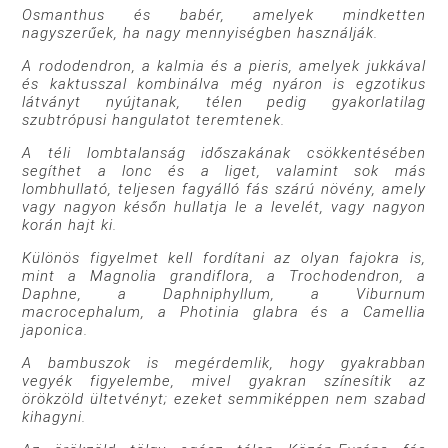
Osmanthus és babér, amelyek mindketten
nagyszerűek, ha nagy mennyiségben használják.
A rododendron, a kalmia és a pieris, amelyek jukkával
és kaktusszal kombinálva még nyáron is egzotikus
látványt nyújtanak, télen pedig gyakorlatilag
szubtrópusi hangulatot teremtenek.
A téli lombtalanság időszakának csökkentésében
segíthet a lonc és a liget, valamint sok más
lombhullató, teljesen fagyálló fás szárú növény, amely
vagy nagyon későn hullatja le a levelét, vagy nagyon
korán hajt ki.
Különös figyelmet kell fordítani az olyan fajokra is,
mint a Magnolia grandiflora, a Trochodendron, a
Daphne, a Daphniphyllum, a Viburnum
macrocephalum, a Photinia glabra és a Camellia
japonica.
A bambuszok is megérdemlik, hogy gyakrabban
vegyék figyelembe, mivel gyakran színesítik az
örökzöld ültetvényt; ezeket semmiképpen nem szabad
kihagyni.