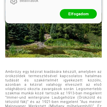
Beállítások
Elfogadom
Ambrózy egy kézirat kiadására készült, amelyben az
örökzöldek termesztésével kapcsolatos hatalmas
tudását és szakértelmét igyekezett közölni,
azonban a kézirat valahogy elveszett az első
világháború okozta zavargások során. Legismertebb
szakmai munkái közé tartozik az 1913-ban megjelent
"Immer-und wintergrüne Laubgehölze (Örökzöld és
télizöld fák)" és az 1921-ben megjelent "Aus meiner
Malonyaner Werkstatt (Mlyňany műhelyemből)". Ez