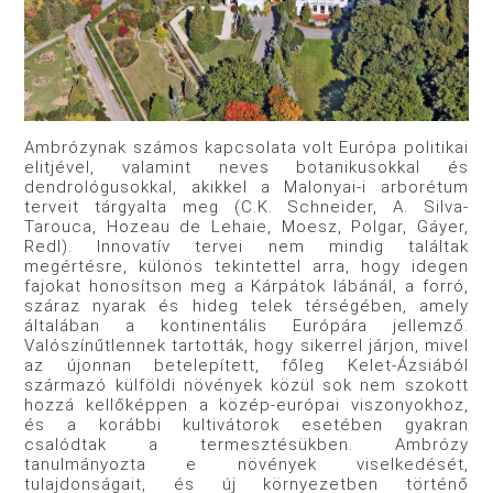
Ambrózynak számos kapcsolata volt Európa politikai
elitjével, valamint neves botanikusokkal és
dendrológusokkal, akikkel a Malonyai-i arborétum
terveit tárgyalta meg (C.K. Schneider, A. Silva-
Tarouca, Hozeau de Lehaie, Moesz, Polgar, Gáyer,
Redl). Innovatív tervei nem mindig találtak
megértésre, különös tekintettel arra, hogy idegen
fajokat honosítson meg a Kárpátok lábánál, a forró,
száraz nyarak és hideg telek térségében, amely
általában a kontinentális Európára jellemző.
Valószínűtlennek tartották, hogy sikerrel járjon, mivel
az újonnan betelepített, főleg Kelet-Ázsiából
származó külföldi növények közül sok nem szokott
hozzá kellőképpen a közép-európai viszonyokhoz,
és a korábbi kultivátorok esetében gyakran
csalódtak a termesztésükben. Ambrózy
tanulmányozta e növények viselkedését,
tulajdonságait, és új környezetben történő