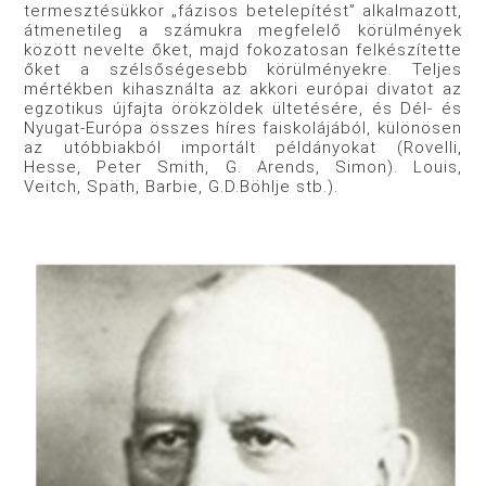
termesztésükkor „fázisos betelepítést” alkalmazott,
átmenetileg a számukra megfelelő körülmények
között nevelte őket, majd fokozatosan felkészítette
őket a szélsőségesebb körülményekre. Teljes
mértékben kihasználta az akkori európai divatot az
egzotikus újfajta örökzöldek ültetésére, és Dél- és
Nyugat-Európa összes híres faiskolájából, különösen
az utóbbiakból importált példányokat (Rovelli,
Hesse, Peter Smith, G. Arends, Simon). Louis,
Veitch, Späth, Barbie, G.D.Böhlje stb.).