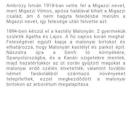
Ambrózy István 1918-ban vette fel a Migazzi nevet,
mert Migazzi Vilmos, apósa halálával kihalt a Migazzi
család, ám ő nem hagyta feledésbe merülni a
Migazzi nevet, így felesége után felvette azt.
1894-ben készül el a kastély Malonyán. 2 gyermekük
születik Agatha és Lajos. A fiú sajnos korán meghal.
Feleségével együtt kapja a malonyai birtokot és
elhatározza, hogy Malonyán kastélyt és parkot épít.
Nászútra újra a Genfi tó környékére,
Spanyolországba, és a Kanári szigetekre mentek,
majd hazatértükkor az út során gyűjtött magokat a
malonyai erdő szélén elvetették, valamint további
német faiskolákból származó növényeket
telepítettek, ezzel megkezdődött a malonyai
birtokon az arborétum megalapítása.