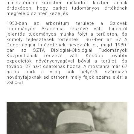
minisztériumi körökben működött közben annak
érdekében, hogy parkot tudományos értékének
megfelelő szinten kezeljék.
1953-ban az arborétum területe a Szlovák
Tudományos Akadémia részévé vált. Innentől
jelentős tudományos munka folyt a területen, és
komoly fejlesztések történtek. 1967-ben az SZTA
Dendrológiai Intézetének nevezték el, majd 1980-
ban az SZTA Biológiai-Ökológiai Tudományok
Központjának részévé vált. Később további
expedíciók növényanyagával bővül a terület, és
további 27 ha-t csatolnak hozzá. A mostanra már 67
ha-os park a világ sok helyéről származó
növényfajoknak ad otthont, mely fajok száma eléri a
2300-at.