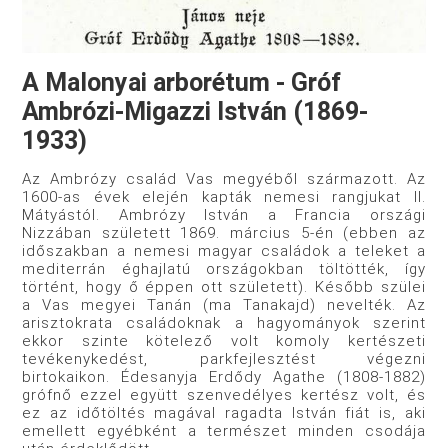
A Malonyai arborétum - Gróf
Ambrózi-Migazzi István (1869-
1933)
Az Ambrózy család Vas megyéből származott. Az
1600-as évek elején kapták nemesi rangjukat II.
Mátyástól. Ambrózy István a Francia országi
Nizzában született 1869. március 5-én (ebben az
időszakban a nemesi magyar családok a teleket a
mediterrán éghajlatú országokban töltötték, így
történt, hogy ő éppen ott született). Később szülei
a Vas megyei Tanán (ma Tanakajd) nevelték. Az
arisztokrata családoknak a hagyományok szerint
ekkor szinte kötelező volt komoly kertészeti
tevékenykedést, parkfejlesztést végezni
birtokaikon. Édesanyja Erdődy Agathe (1808-1882)
grófnő ezzel együtt szenvedélyes kertész volt, és
ez az időtöltés magával ragadta István fiát is, aki
emellett egyébként a természet minden csodája