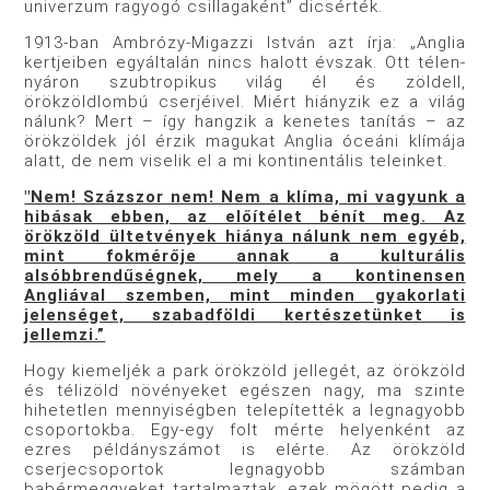
univerzum ragyogó csillagaként” dicsérték.
1913-ban Ambrózy-Migazzi István azt írja: „Anglia
kertjeiben egyáltalán nincs halott évszak. Ott télen-
nyáron szubtropikus világ él és zöldell,
örökzöldlombú cserjéivel. Miért hiányzik ez a világ
nálunk? Mert – így hangzik a kenetes tanítás – az
örökzöldek jól érzik magukat Anglia óceáni klímája
alatt, de nem viselik el a mi kontinentális teleinket.
"Nem! Százszor nem! Nem a klíma, mi vagyunk a
hibásak ebben, az előítélet bénít meg. Az
örökzöld ültetvények hiánya nálunk nem egyéb,
mint fokmérője annak a kulturális
alsóbbrendűségnek, mely a kontinensen
Angliával szemben, mint minden gyakorlati
jelenséget, szabadföldi kertészetünket is
jellemzi.”
Hogy kiemeljék a park örökzöld jellegét, az örökzöld
és télizöld növényeket egészen nagy, ma szinte
hihetetlen mennyiségben telepítették a legnagyobb
csoportokba. Egy-egy folt mérte helyenként az
ezres példányszámot is elérte. Az örökzöld
cserjecsoportok legnagyobb számban
babérmeggyeket tartalmaztak, ezek mögött pedig a