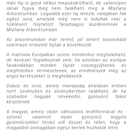
más faj is gond nélkül megvásárolható, de valamilyen
oknál fogva még nem található meg a Mlyňany
Arborétumban. Legalább ezer faj létezik, valójában fák
egész sora, amelyek még nem is indultak neki a
túlélésért folytatott fáradságos küzdelemnek a
Mlyňany Arborétumban.
Az arborétumban már termő, jól ismert taxonokból
származó örökzöld fajták a következők:
A mahónia Európában szinte mindenhol megtalálható,
de keveset foglalkoznak vele, ha azonban az európai
faiskolákban minden fajtát összegyűjtenek és
megfelelően termesztenek, az eredmények még az
angol kertészeket is meghökkentik.
Doboz és orsó, amely manapság általában erősen
nyírt sövényben és sövénykertben található, de ha
szabadon hagyják növekedni, gyönyörű fákat
készítenek.
A magyal, amely olyan változatos levélformával és -
színnel, valamint olyan gyönyörű bogyós
gyümölcsökkel fordul elő ősszel és télen, hogy a
magyalból önmagában egész kertek hozhatók létre.