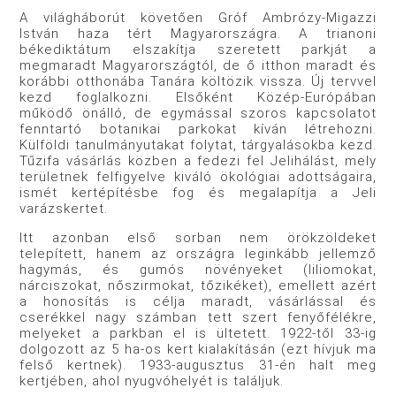
A világháborút követően Gróf Ambrózy-Migazzi
István haza tért Magyarországra. A trianoni
békediktátum elszakítja szeretett parkját a
megmaradt Magyarországtól, de ő itthon maradt és
korábbi otthonába Tanára költözik vissza. Új tervvel
kezd foglalkozni. Elsőként Közép-Európában
működő önálló, de egymással szoros kapcsolatot
fenntartó botanikai parkokat kíván létrehozni.
Külföldi tanulmányutakat folytat, tárgyalásokba kezd.
Tűzifa vásárlás közben a fedezi fel Jelihálást, mely
területnek felfigyelve kiváló ökológiai adottságaira,
ismét kertépítésbe fog és megalapítja a Jeli
varázskertet.
Itt azonban első sorban nem örökzöldeket
telepített, hanem az országra leginkább jellemző
hagymás, és gumós növényeket (liliomokat,
nárciszokat, nőszirmokat, tőzikéket), emellett azért
a honosítás is célja maradt, vásárlással és
cserékkel nagy számban tett szert fenyőfélékre,
melyeket a parkban el is ültetett. 1922-től 33-ig
dolgozott az 5 ha-os kert kialakításán (ezt hívjuk ma
felső kertnek). 1933-augusztus 31-én halt meg
kertjében, ahol nyugvóhelyét is találjuk.