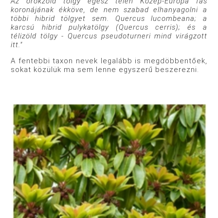
Az örökzöld tölgy egész télen Közép-Európa fás
koronájának ékköve, de nem szabad elhanyagolni a
többi hibrid tölgyet sem. Quercus lucombeana; a
karcsú hibrid pulykatölgy (Quercus cerris); és a
télizöld tölgy - Quercus pseudoturneri mind virágzott
itt."
A fentebbi taxon nevek legalább is megdöbbentőek,
sokat közülük ma sem lenne egyszerű beszerezni.