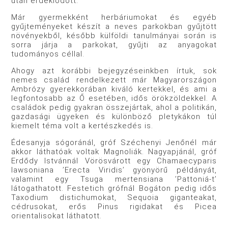
után érdeklődött.
Már gyermekként herbáriumokat és egyéb
gyűjteményeket készít a neves parkokban gyűjtött
növényekből, később külföldi tanulmányai során is
sorra járja a parkokat, gyűjti az anyagokat
tudományos céllal.
Ahogy azt korábbi bejegyzéseinkben írtuk, sok
nemes család rendelkezett már Magyarországon
Ambrózy gyerekkorában kiváló kertekkel, és ami a
legfontosabb az Ő esetében, idős örökzöldekkel. A
családok pedig gyakran összejártak, ahol a politikán,
gazdasági ügyeken és különböző pletykákon túl
kiemelt téma volt a kertészkedés is.
Édesanyja sógoránál, gróf Széchenyi Jenőnél már
akkor láthatóak voltak Magnoliák. Nagyapjánál, gróf
Erdődy Istvánnál Vörösvárott egy Chamaecyparis
lawsoniana ’Erecta Viridis’ gyönyörű példányát,
valamint egy Tsuga mertensiana ’Pattoniá-t’
látogathatott. Festetich grófnál Bogáton pedig idős
Taxodium distichumokat, Sequoia giganteakat,
cédrusokat, erős Pinus rigidakat és Picea
orientalisokat láthatott.