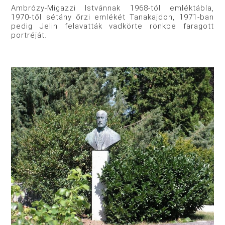
Ambrózy-Migazzi Istvánnak 1968-tól emléktábla,
1970-től sétány őrzi emlékét Tanakajdon, 1971-ban
pedig Jelin felavatták vadkörte rönkbe faragott
portréját.