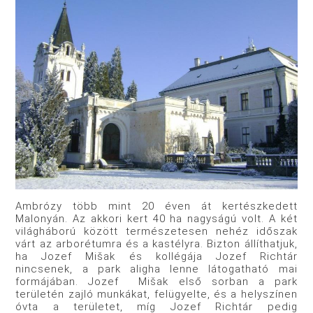
Ambrózy több mint 20 éven át kertészkedett
Malonyán. Az akkori kert 40 ha nagyságú volt. A két
világháború között természetesen nehéz időszak
várt az arborétumra és a kastélyra. Bizton állíthatjuk,
ha Jozef Mišak és kollégája Jozef Richtár
nincsenek, a park aligha lenne látogatható mai
formájában. Jozef Mišak első sorban a park
területén zajló munkákat, felügyelte, és a helyszínen
óvta a területet, míg Jozef Richtár pedig