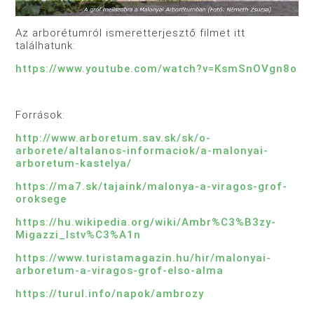
Az arborétumról ismeretterjesztő filmet itt
találhatunk:
https://www.youtube.com/watch?v=KsmSnOVgn8o
Források:
http://www.arboretum.sav.sk/sk/o-
arborete/altalanos-informaciok/a-malonyai-
arboretum-kastelya/
https://ma7.sk/tajaink/malonya-a-viragos-grof-
oroksege
https://hu.wikipedia.org/wiki/Ambr%C3%B3zy-
Migazzi_Istv%C3%A1n
https://www.turistamagazin.hu/hir/malonyai-
arboretum-a-viragos-grof-elso-alma
https://turul.info/napok/ambrozy