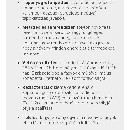
Tápanyag-utánpótlás
: a vegetációs időszak
során kéthetente, a virágzástól kezdődően
káliumban gazdag (paradicsomtrágya)
tápoldatozás javasolt.
Metszés és támrendszer
: folyton növő fajta
lévén, a növényt karóhoz vagy függőleges
támrendszerhez (zsineg) kell kötözni. A
hónaljhajtások rendszeres eltávolítása javasolt,
hogy a növény minden energiáját a termésekbe
fektesse.
Vetés és ültetés
: vetés február-április között,
18-25°C-on, 0,5-1 cm mélyen. Csírázási idő 10-15
nap. Szabadföldbe a fagyok elmúltával, május
közepétől ültethető 50-70 cm tőtávolságra.
Rezisztenciák
: kiemelkedő ellenálló
képességgel rendelkezik a paradicsom
mozaikvírus (ToMV) és a fuzáriumos hervadás
(Fol 1-2) ellen. A terméshéj nem repedezik, jól
bírja a szállítást.
Telelés
: fagyérzékeny egynyári növény, a fagyok
elmúltával, május közepétől ültethető ki.