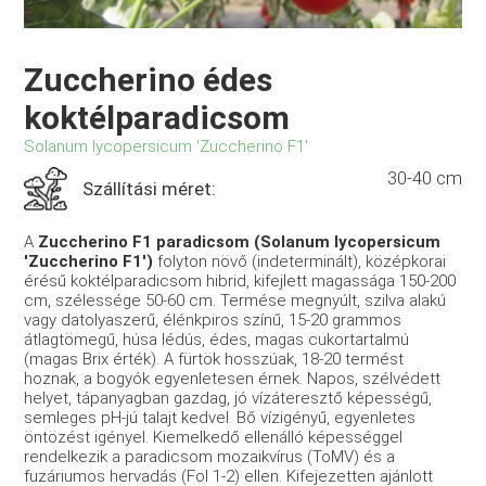
Zuccherino édes
koktélparadicsom
Solanum lycopersicum 'Zuccherino F1'
30-40 cm
Szállítási méret:
A
Zuccherino F1 paradicsom (Solanum lycopersicum
'Zuccherino F1')
folyton növő (indeterminált), középkorai
érésű koktélparadicsom hibrid, kifejlett magassága 150-200
cm, szélessége 50-60 cm. Termése megnyúlt, szilva alakú
vagy datolyaszerű, élénkpiros színű, 15-20 grammos
átlagtömegű, húsa lédús, édes, magas cukortartalmú
(magas Brix érték). A fürtök hosszúak, 18-20 termést
hoznak, a bogyók egyenletesen érnek. Napos, szélvédett
helyet, tápanyagban gazdag, jó vízáteresztő képességű,
semleges pH-jú talajt kedvel. Bő vízigényű, egyenletes
öntözést igényel. Kiemelkedő ellenálló képességgel
rendelkezik a paradicsom mozaikvírus (ToMV) és a
fuzáriumos hervadás (Fol 1-2) ellen. Kifejezetten ajánlott