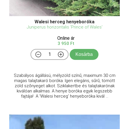
Walesi herceg henyeboróka
Juniperus horizontalis 'Prince of Wales'
Online ár
3 950 Ft
Kosárba
Szabályos ágállású, mélyzöld színű, maximum 30 cm
magas talajtakaró boróka. Igen elegáns, sűrű, tömött
zöld szőnyeget alkot. Sziklakertbe és talajtakarónak
kiválóan alkalmas. A henye boróka egyik legszebb
fajtája! A 'Walesi herceg' henyeboróka kivál ...