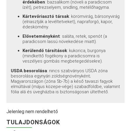
érdekében
: bazsalikom (növeli a paradicsom
ízét), petrezselyem, snidling, metélőhagyma.
Kártevőriasztó társak
: körömvirág, bársonyvirág
(elriasztják a levéltetveket), napraforgó, kapor,
édeskömény.
Előveteményként
: saláta, retek, spenót (a
paradicsom lassú növekedése miatt).
Kerülendő társítások
: kukorica, burgonya
(mindkettő fogékony a paradicsomra is
veszélyes gombás megbetegedésekre).
USDA besorolása
: nincs szabványos USDA zóna
besorolása egynyári zöldségnövényként;
Magyarországon (zóna 5b-7b) a késő tavaszi fagyok
elmúltával (május közepe-vége) szabadföldbe, valamint
fólia alá és üvegházba is biztonságosan ültethető.
Jelenleg nem rendelhető
TULAJDONSÁGOK