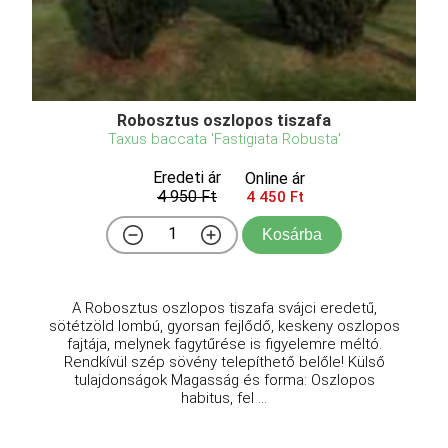
Robosztus oszlopos tiszafa
Taxus baccata 'Fastigiata Robusta'
Eredeti ár
Online ár
4 950 Ft
4 450 Ft
Kosárba
A Robosztus oszlopos tiszafa svájci eredetű,
sötétzöld lombú, gyorsan fejlődő, keskeny oszlopos
fajtája, melynek fagytűrése is figyelemre méltó.
Rendkívül szép sövény telepíthető belőle! Külső
tulajdonságok Magasság és forma: Oszlopos
habitus, fel ...