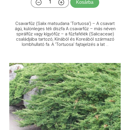
Kosárba
Csavarfűz (Salix matsudana 'Tortuosa') – A csavart
ágú, különleges téli díszfa A csavarfűz – más néven
spirálfűz vagy kígyófűz – a fűzfafélék (Salicaceae)
családjába tartozó, Kínából és Koreából származó
lombhullató fa. A 'Tortuosa' fajtajelzés a lat ...