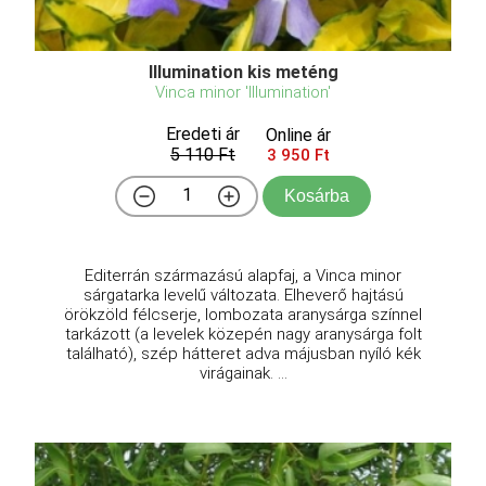
Illumination kis meténg
Vinca minor 'Illumination'
Eredeti ár
Online ár
5 110 Ft
3 950 Ft
Kosárba
Editerrán származású alapfaj, a Vinca minor
sárgatarka levelű változata. Elheverő hajtású
örökzöld félcserje, lombozata aranysárga színnel
tarkázott (a levelek közepén nagy aranysárga folt
található), szép hátteret adva májusban nyíló kék
virágainak. ...