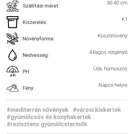
30-40 cm
Szállítási méret:
K1
Kiszerelés:
Kúszónövény
Növényforma:
Átlagos vízigényű
Nedvesség:
Üde, humuszos
PH:
Napos helyre
Fény:
#mediterrán növények
#városi kiskertek
#gyümölcsös és konyhakertek
#rezisztens gyümölcstermők