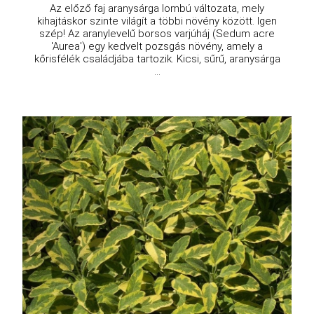
Az előző faj aranysárga lombú változata, mely
kihajtáskor szinte világít a többi növény között. Igen
szép! Az aranylevelű borsos varjúháj (Sedum acre
'Aurea') egy kedvelt pozsgás növény, amely a
kőrisfélék családjába tartozik. Kicsi, sűrű, aranysárga
...