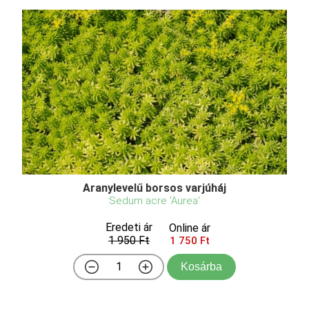
Aranylevelű borsos varjúháj
Sedum acre 'Aurea'
Eredeti ár
Online ár
1 950 Ft
1 750 Ft
Kosárba