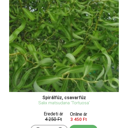
Spirálfűz, csavarfűz
Salix matsudana 'Tortuosa'
Eredeti ár
Online ár
4 250 Ft
3 450 Ft