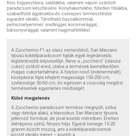
friss fogyasztásra, salátákba, valamint napon szárított
paradicsom készítésére. Konyhakertekbe, fűtetlen fóliákba,
szabadföldi ágyásokba és cserepes termesztésbe
egyaránt ideális. Társítható bazsalikommal,
petrezselyemmel, snidlinggel, körömvirággal,
bársonyvirággal, valamint hagymafélékkel.
A Zuccherino F1 az olasz nemesítésű, San Marzano
típusú koktélparadicsom fajták egyik legédesebb,
legízletesebb képviselője. Neve a „zucchero” (olaszul
cukor) szóból ered, utalva a termések kiemelkedően
magas cukortartalmára. A folyton növő (indeterminált),
középkorai fajta kifejlett magassága 150-200 cm,
szélessége 50-60 cm, és egészen a csúcsáig megőrzi
terméseinek egyenletes minőségét.
Külső megjelenés
A Zuccherino paradicsom termése megnyúlt, szilva
vagy datolya alakú, a klasszikus San Marzano típusra
jellemző formával, de jóval kisebb méretben. Éretten
élénkpiros színű, fényes héjú. Egyedi tömege 15-20
gramm között mozog, ami a koktélparadicsomok
között ideális méret – kisebb a