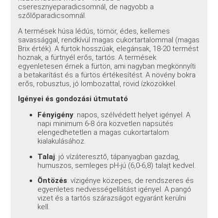
cseresznyeparadicsomnál, de nagyobb a
szőlőparadicsomnál.
A termések húsa lédús, tömör, édes, kellemes
savassággal, rendkívül magas cukortartalommal (magas
Brix érték). A fürtök hosszúak, elegánsak, 18-20 termést
hoznak, a fürtnyél erős, tartós. A termések
egyenletesen érnek a fürtön, ami nagyban megkönnyíti
a betakarítást és a fürtös értékesítést. A növény bokra
erős, robusztus, jó lombozattal, rövid ízközökkel.
Igényei és gondozási útmutató
Fényigény
: napos, szélvédett helyet igényel. A
napi minimum 6-8 óra közvetlen napsütés
elengedhetetlen a magas cukortartalom
kialakulásához.
Talaj
: jó vízáteresztő, tápanyagban gazdag,
humuszos, semleges pH-jú (6,0-6,8) talajt kedvel.
Öntözés
: vízigénye közepes, de rendszeres és
egyenletes nedvességellátást igényel. A pangó
vizet és a tartós szárazságot egyaránt kerülni
kell.