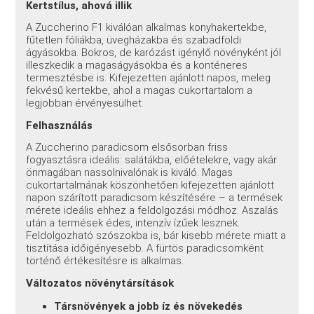
Kertstílus, ahová illik
A Zuccherino F1 kiválóan alkalmas konyhakertekbe,
fűtetlen fóliákba, üvegházakba és szabadföldi
ágyásokba. Bokros, de karózást igénylő növényként jól
illeszkedik a magaságyásokba és a konténeres
termesztésbe is. Kifejezetten ajánlott napos, meleg
fekvésű kertekbe, ahol a magas cukortartalom a
legjobban érvényesülhet.
Felhasználás
A Zuccherino paradicsom elsősorban friss
fogyasztásra ideális: salátákba, előételekre, vagy akár
önmagában nassolnivalónak is kiváló. Magas
cukortartalmának köszönhetően kifejezetten ajánlott
napon szárított paradicsom készítésére – a termések
mérete ideális ehhez a feldolgozási módhoz. Aszalás
után a termések édes, intenzív ízűek lesznek.
Feldolgozható szószokba is, bár kisebb mérete miatt a
tisztítása időigényesebb. A fürtös paradicsomként
történő értékesítésre is alkalmas.
Változatos növénytársítások
Társnövények a jobb íz és növekedés