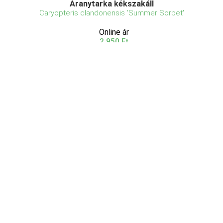
Aranytarka kékszakáll
Caryopteris clandonensis 'Summer Sorbet'
Online ár
2 950 Ft
Kosárba
Az Aranytarka kékszakáll (Caryopteris clandonensis
'Summer Sorbet') egy igazi ékszer a kertben, amely
lenyűgöző látványt nyújt egész nyáron át. A növény
színes levelei aranytarka és zöld színűek, melyek a
napfényben csodálatosan ragyognak. A nyári hó ...