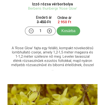
Izzó rózsa vérborbolya
Berberis thunbergii 'Rose Glow'
Eredeti ár
Online ár
3 450 Ft
2 950 Ft
Kosárba
A 'Rose Glow' fajta egy felálló, kompakt növekedésű
lombhullató cserje, amely 1,2-1,5 méter magasra és
1-1,2 méter szélesre nő meg. Levelei tavasszal
élénk rózsaszínűek ezüstös foltokkal, majd nyáron
mélyebb rózsaszínűvé és bíborrá érlelődnek, ősszel
...