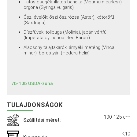
Illatos cserjék: illatos bangita (Viburnum carlesii),
orgona (Syringa vulgaris).
Őszi évelők: őszi őszirózsa (Aster), kőtörőfű
(Saxifraga).
Díszfüvek: tollbuga (Molinia), japán vértfű
(Imperata cylindrica 'Red Baron').
Alacsony talajtakarók: árnyéki meténg (Vinca
minor), borostyán (Hedera helix).
7b-10b USDA-zóna
TULAJDONSÁGOK
100-125 cm
Szállítási méret:
K10
Kiszerelés: