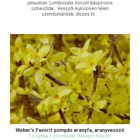
júniusban. Lombozata ősszel liláspirosra
színeződik. Vesszői különösen télen
szembetűnőek, díszes bí ...
Weber's Favorit pompás aranyfa, aranyvessző
Forsythia x intermedia 'Weber's Favorit'