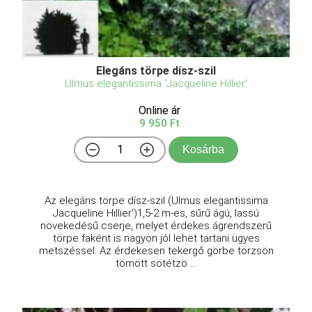
Elegáns törpe dísz-szil
Ulmus elegantissima 'Jacqueline Hillier'
Online ár
9 950 Ft
Kosárba
Az elegáns törpe dísz-szil (Ulmus elegantissima
Jacqueline Hillier')1,5-2 m-es, sűrű ágú, lassú
növekedésű cserje, melyet érdekes ágrendszerű
törpe faként is nagyon jól lehet tartani ügyes
metszéssel. Az érdekesen tekergő görbe törzsön
tömött sötétzö ...