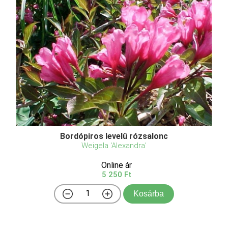
Bordópiros levelű rózsalonc
Weigela 'Alexandra'
Online ár
5 250 Ft
Kosárba