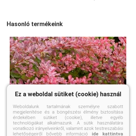
Hasonló termékeink
Ez a weboldal sütiket (cookie) használ
Weboldalunk tartalmának személyre szabott
megjelenítése és a böngészési élmény biztosítása
érdekében sütiket (cookie), illetve egyéb
technológiákat alkalmazunk. A sütik használatára
vonatkozó irányelveinkről, valamint azok testreszabási
lehetőségeiről bővebb információ
ide kattintva