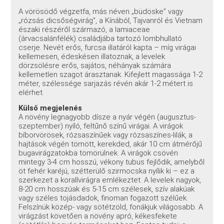
A vörösödő végzetfa, más néven „büdöske” vagy
„rózsás dicsőségvirág”, a Kínából, Tajvanról és Vietnam
északi részéről származó, a lamiaceae
(árvacsalánfélék) családjába tartozó lombhullató
cserje. Nevét erős, furcsa illatáról kapta – míg virágai
kellemesen, édeskésen illatoznak, a levelek
dörzsölésre erős, sajátos, néhányak számára
kellemetlen szagot árasztanak. Kifejlett magassága 1-2
méter, szélessége sarjazás révén akár 1-2 métert is
elérhet.
Külső megjelenés
A növény legnagyobb dísze a nyár végén (augusztus-
szeptember) nyíló, feltűnő színű virágai. A virágok
bíborvörösek, rózsaszínűek vagy rózsaszínes-lilák, a
hajtások végén tömött, kerekded, akár 10 cm átmérőjű
bugavirágzatokba tömörülnek. A virágok csövén
mintegy 3-4 cm hosszú, vékony tubus fejlődik, amelyből
öt fehér karéjú, szétterülő szirmocska nyílik ki – ez a
szerkezet a korallvirágra emlékeztet. A levelek nagyok,
8-20 cm hosszúak és 5-15 cm szélesek, szív alakúak
vagy széles tojásdadok, finoman fogazott szélűek.
Felszínük közép- vagy sötétzöld, fonákjuk világosabb. A
virágzást követően a növény apró, kékesfekete