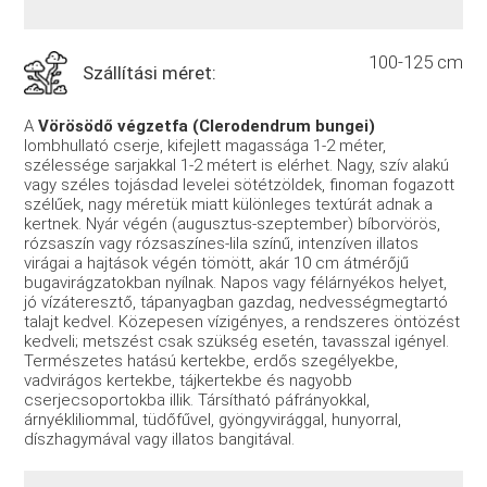
100-125 cm
Szállítási méret:
A
Vörösödő végzetfa (Clerodendrum bungei)
lombhullató cserje, kifejlett magassága 1-2 méter,
szélessége sarjakkal 1-2 métert is elérhet. Nagy, szív alakú
vagy széles tojásdad levelei sötétzöldek, finoman fogazott
szélűek, nagy méretük miatt különleges textúrát adnak a
kertnek. Nyár végén (augusztus-szeptember) bíborvörös,
rózsaszín vagy rózsaszínes-lila színű, intenzíven illatos
virágai a hajtások végén tömött, akár 10 cm átmérőjű
bugavirágzatokban nyílnak. Napos vagy félárnyékos helyet,
jó vízáteresztő, tápanyagban gazdag, nedvességmegtartó
talajt kedvel. Közepesen vízigényes, a rendszeres öntözést
kedveli; metszést csak szükség esetén, tavasszal igényel.
Természetes hatású kertekbe, erdős szegélyekbe,
vadvirágos kertekbe, tájkertekbe és nagyobb
cserjecsoportokba illik. Társítható páfrányokkal,
árnyékliliommal, tüdőfűvel, gyöngyvirággal, hunyorral,
díszhagymával vagy illatos bangitával.