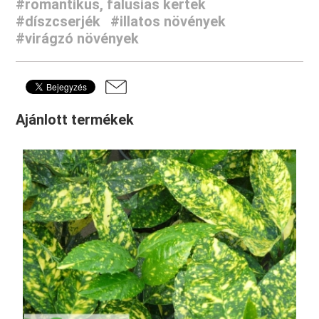
#romantikus, falusias kertek
#díszcserjék
#illatos növények
#virágzó növények
Ajánlott termékek