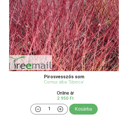
Pirosvesszős som
Cornus alba 'Sibirica'
Online ár
2 950 Ft
Kosárba