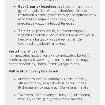
Gyökérsarjak kezelése
: a végzetfa hajlamos a
gyökérsarjakkal való terjeszkedésre. Kisebb
kertekben ajánlott gyökérzáró gát beépítése vagy
rendszeres sarjak eltávolítása, hogy
megakadályozzuk a túlzott terjedést.
Telelés
: teljesen télálló, Magyarországon a
legtöbb régióban külön védelmet nem igényel. A
fagyokra a hajtások visszafagyhatnak, de
tavasszal a gyökérről újra kihajt.
Kertstílus, ahová illik
Természetes hatású kertek („természetes kertek”),
erdős szegélyek, vadvirágos kertek, tájkertek, nagyobb
cserjecsoportok, illatos kertek (virágai miatt).
Változatos növénytársítások
Árnyéktűrő évelők: páfrányok (erdei páfrány,
struccpáfrány), árnyékliliom (Hosta), tüdőfű
(Pulmonaria), gyöngyvirág (Convallaria majalis).
Tavasszal nyíló növények: hunyor (Helleborus),
krókusz, keltike (Corydalis), törpe nárcisz.