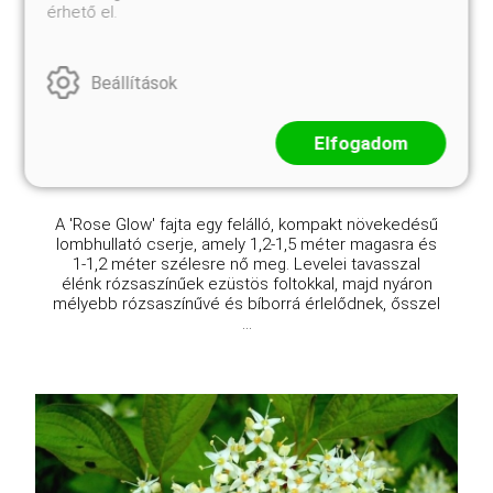
érhető el.
Izzó rózsa vérborbolya
Berberis thunbergii 'Rose Glow'
Eredeti ár
Online ár
Beállítások
3 450 Ft
2 950 Ft
Elfogadom
Kosárba
A 'Rose Glow' fajta egy felálló, kompakt növekedésű
lombhullató cserje, amely 1,2-1,5 méter magasra és
1-1,2 méter szélesre nő meg. Levelei tavasszal
élénk rózsaszínűek ezüstös foltokkal, majd nyáron
mélyebb rózsaszínűvé és bíborrá érlelődnek, ősszel
...