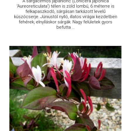
A sárgacirmos japánlonc (Lonicera japonica
'Aureoreticulata') télen is zöld lombú, 6 méterre is
felkapaszkodó, sárgásan tarkázott levelű
kúszócserje. Júniustól nyíló, illatos virágai kezdetben
fehérek, elnyíláskor sárgák. Nagy felületek gyors
befutta ...