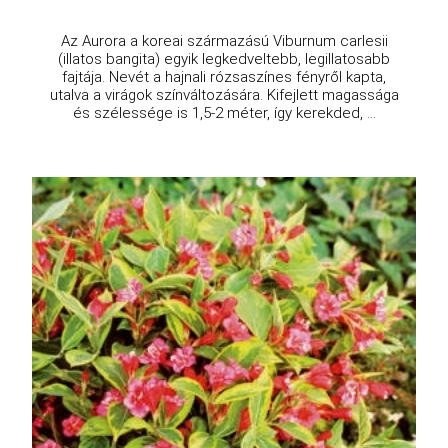
Az Aurora a koreai származású Viburnum carlesii
(illatos bangita) egyik legkedveltebb, legillatosabb
fajtája. Nevét a hajnali rózsaszínes fényről kapta,
utalva a virágok színváltozására. Kifejlett magassága
és szélessége is 1,5-2 méter, így kerekded, ...