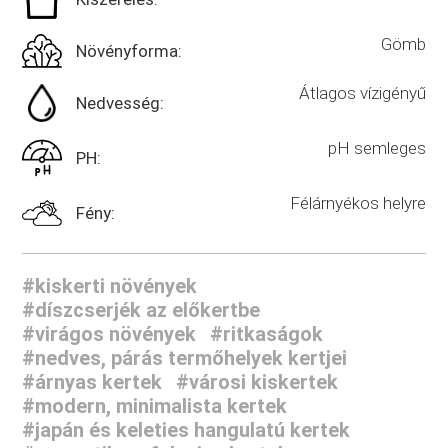
Gömb
Növényforma:
Átlagos vízigényű
Nedvesség:
pH semleges
PH:
Félárnyékos helyre
Fény:
#kiskerti növények
#díszcserjék az előkertbe
#virágos növények
#ritkaságok
#nedves, párás termőhelyek kertjei
#árnyas kertek
#városi kiskertek
#modern, minimalista kertek
#japán és keleties hangulatú kertek