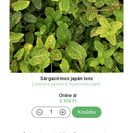
Sárgacirmos japán lonc
Lonicera japonica 'Aureoreticulata'
Online ár
3 350 Ft
Kosárba