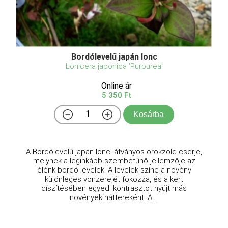
Bordólevelű japán lonc
Lonicera japonica 'Purpurea'
Online ár
5 350 Ft
Kosárba
A Bordólevelű japán lonc látványos örökzöld cserje,
melynek a leginkább szembetűnő jellemzője az
élénk bordó levelek. A levelek színe a növény
különleges vonzerejét fokozza, és a kert
díszítésében egyedi kontrasztot nyújt más
növények háttereként. A ...