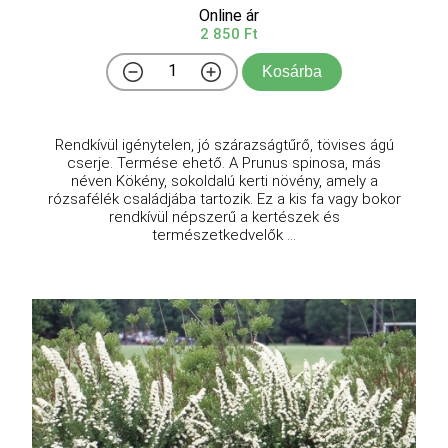
Online ár
2 850 Ft
Kosárba
Rendkívül igénytelen, jó szárazságtűrő, tövises ágú
cserje. Termése ehető. A Prunus spinosa, más
néven Kökény, sokoldalú kerti növény, amely a
rózsafélék családjába tartozik. Ez a kis fa vagy bokor
rendkívül népszerű a kertészek és
természetkedvelők ...