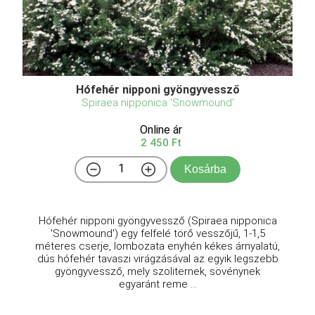
Hófehér nipponi gyöngyvessző
Spiraea nipponica 'Snowmound'
Online ár
2 450 Ft
Kosárba
Hófehér nipponi gyöngyvessző (Spiraea nipponica
'Snowmound') egy felfelé törő vesszőjű, 1-1,5
méteres cserje, lombozata enyhén kékes árnyalatú,
dús hófehér tavaszi virágzásával az egyik legszebb
gyöngyvessző, mely szoliternek, sövénynek
egyaránt reme ...