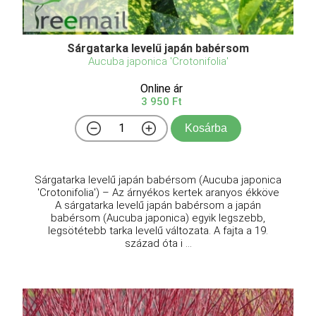
Sárgatarka levelű japán babérsom
Aucuba japonica 'Crotonifolia'
Online ár
3 950 Ft
Kosárba
Sárgatarka levelű japán babérsom (Aucuba japonica
'Crotonifolia') – Az árnyékos kertek aranyos ékköve
A sárgatarka levelű japán babérsom a japán
babérsom (Aucuba japonica) egyik legszebb,
legsötétebb tarka levelű változata. A fajta a 19.
század óta i ...