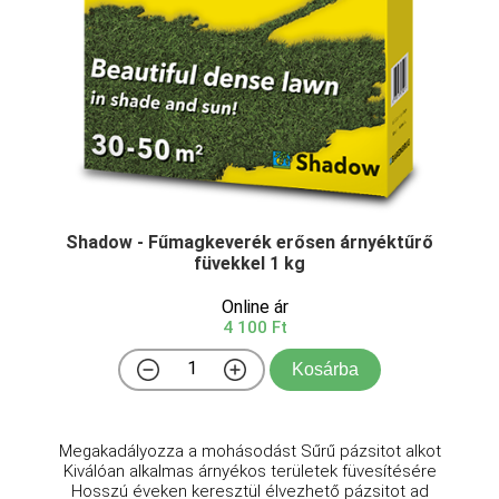
Shadow - Fűmagkeverék erősen árnyéktűrő
füvekkel 1 kg
Online ár
4 100 Ft
Kosárba
Megakadályozza a mohásodást Sűrű pázsitot alkot
Kiválóan alkalmas árnyékos területek füvesítésére
Hosszú éveken keresztül élvezhető pázsitot ad