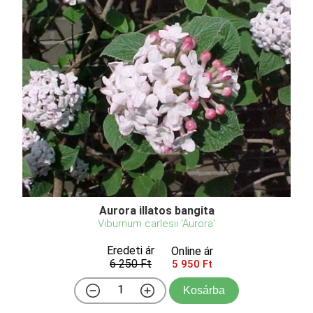
Aurora illatos bangita
Viburnum carlesii 'Aurora'
Eredeti ár
Online ár
6 250 Ft
5 950 Ft
Kosárba