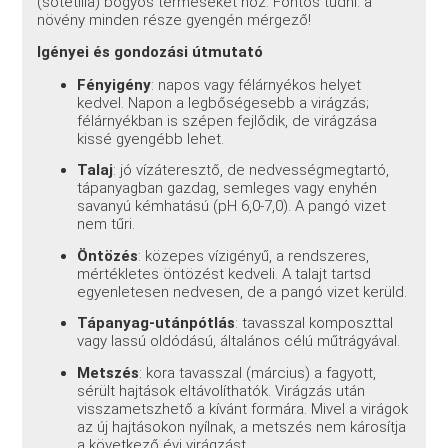
(sötétlila) bogyós terméseket hoz. Fontos tudni: a
növény minden része gyengén mérgező!
Igényei és gondozási útmutató
Fényigény
: napos vagy félárnyékos helyet
kedvel. Napon a legbőségesebb a virágzás;
félárnyékban is szépen fejlődik, de virágzása
kissé gyengébb lehet.
Talaj
: jó vízáteresztő, de nedvességmegtartó,
tápanyagban gazdag, semleges vagy enyhén
savanyú kémhatású (pH 6,0-7,0). A pangó vizet
nem tűri.
Öntözés
: közepes vízigényű, a rendszeres,
mértékletes öntözést kedveli. A talajt tartsd
egyenletesen nedvesen, de a pangó vizet kerüld.
Tápanyag-utánpótlás
: tavasszal komposzttal
vagy lassú oldódású, általános célú műtrágyával.
Metszés
: kora tavasszal (március) a fagyott,
sérült hajtások eltávolíthatók. Virágzás után
visszametszhető a kívánt formára. Mivel a virágok
az új hajtásokon nyílnak, a metszés nem károsítja
a következő évi virágzást.