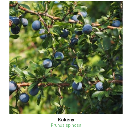
Kökény
Prunus spinosa