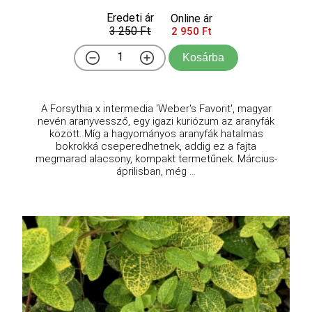
Eredeti ár
Online ár
3 250 Ft
2 950 Ft
Kosárba
A Forsythia x intermedia 'Weber's Favorit', magyar
nevén aranyvessző, egy igazi kuriózum az aranyfák
között. Míg a hagyományos aranyfák hatalmas
bokrokká cseperedhetnek, addig ez a fajta
megmarad alacsony, kompakt termetűnek. Március-
áprilisban, még ...