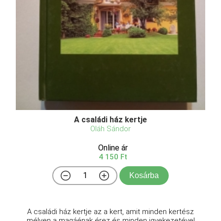
A családi ház kertje
Oláh Sándor
Online ár
4 150 Ft
Kosárba
A családi ház kertje az a kert, amit minden kertész
mélyen a magáénak érez és minden igyekezetével