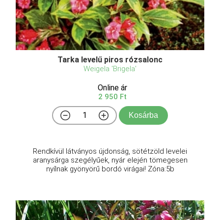
Tarka levelű piros rózsalonc
Weigela 'Brigela'
Online ár
2 950 Ft
Kosárba
Rendkívül látványos újdonság, sötétzöld levelei
aranysárga szegélyűek, nyár elején tömegesen
nyílnak gyönyörű bordó virágai! Zóna:5b