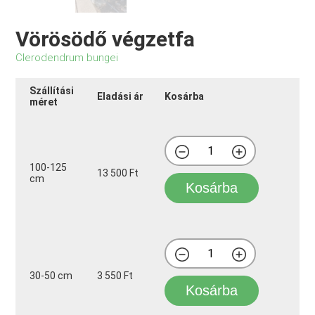
Vörösödő végzetfa
Clerodendrum bungei
Szállítási
Eladási ár
Kosárba
méret
100-125
13 500 Ft
cm
Kosárba
30-50 cm
3 550 Ft
Kosárba