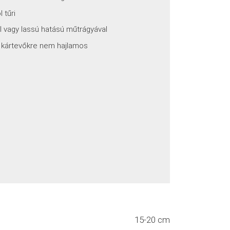
 tűri
 vagy lassú hatású műtrágyával
 kártevőkre nem hajlamos
15-20 cm