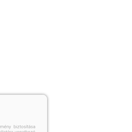
mény biztosítása
nálatára vonatkozó