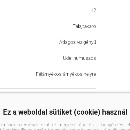
K2
Talajtakaró
Átlagos vízigényű
Üde, humuszos
Félárnyékos-árnyékos helyre
vényei
#városi kiskertek
Ez a weboldal sütiket (cookie) használ
omantikus, falusias kertek
talmának személyre szabott megjelenítése és a böngészési él
 (cookie), illetve egyéb technológiákat alkalmazunk. A sütik hasz