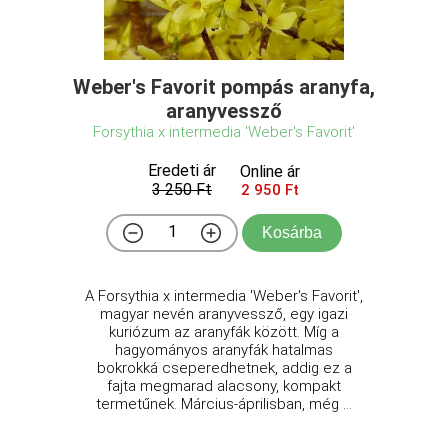
Weber's Favorit pompás aranyfa,
aranyvessző
Forsythia x intermedia 'Weber's Favorit'
Eredeti ár
Online ár
3 250 Ft
2 950 Ft
Kosárba
A Forsythia x intermedia 'Weber's Favorit',
magyar nevén aranyvessző, egy igazi
kuriózum az aranyfák között. Míg a
hagyományos aranyfák hatalmas
bokrokká cseperedhetnek, addig ez a
fajta megmarad alacsony, kompakt
termetűnek. Március-áprilisban, még ...