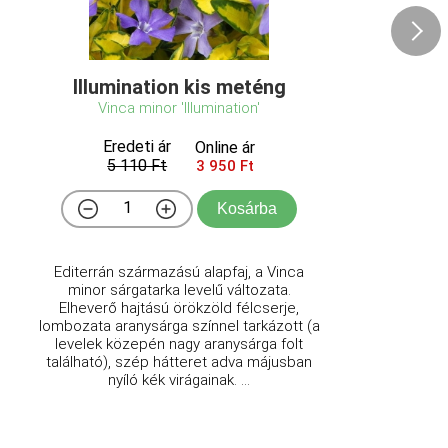
Illumination kis meténg
Vinca minor 'Illumination'
Eredeti ár
Online ár
5 110 Ft
3 950 Ft
Kosárba
Editerrán származású alapfaj, a Vinca
minor sárgatarka levelű változata.
Elheverő hajtású örökzöld félcserje,
lombozata aranysárga színnel tarkázott (a
levelek közepén nagy aranysárga folt
található), szép hátteret adva májusban
nyíló kék virágainak. ...