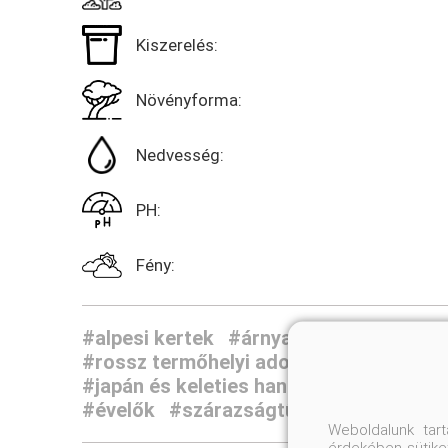
Kiszerelés:
Növényforma:
Nedvesség:
PH:
Fény:
#alpesi kertek
#árnyas kertek
#rossz termőhelyi adottságú kertek nö
#japán és keleties hangulatú kertek
#r
#évelők
#szárazságtűrő növények
Weboldalunk tar
érdekében sütiket