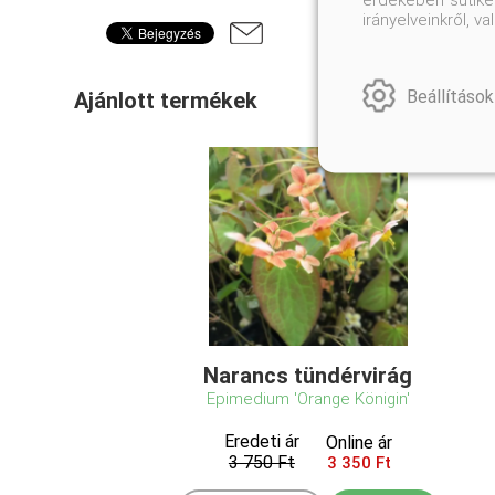
irányelveinkről, 
Beállítások
Ajánlott termékek
Narancs tündérvirág
Epimedium 'Orange Königin'
Eredeti ár
Online ár
3 750 Ft
3 350 Ft