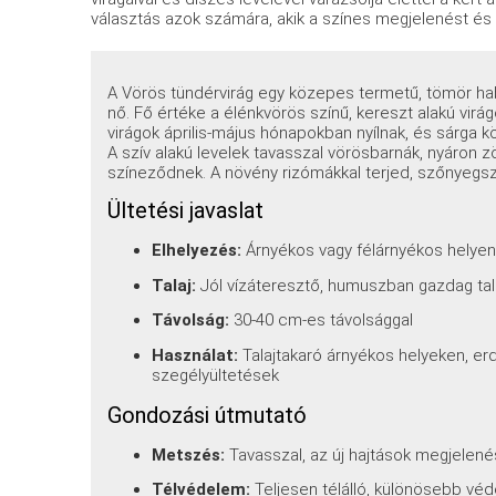
választás azok számára, akik a színes megjelenést és
A Vörös tündérvirág egy közepes termetű, tömör ha
nő. Fő értéke a élénkvörös színű, kereszt alakú virá
virágok április-május hónapokban nyílnak, és sárga k
A szív alakú levelek tavasszal vörösbarnák, nyáron 
színeződnek. A növény rizómákkal terjed, szőnyegsze
Ültetési javaslat
Elhelyezés:
Árnyékos vagy félárnyékos helye
Talaj:
Jól vízáteresztő, humuszban gazdag tal
Távolság:
30-40 cm-es távolsággal
Használat:
Talajtakaró árnyékos helyeken, erde
szegélyültetések
Gondozási útmutató
Metszés:
Tavasszal, az új hajtások megjelenése
Télvédelem:
Teljesen télálló, különösebb v