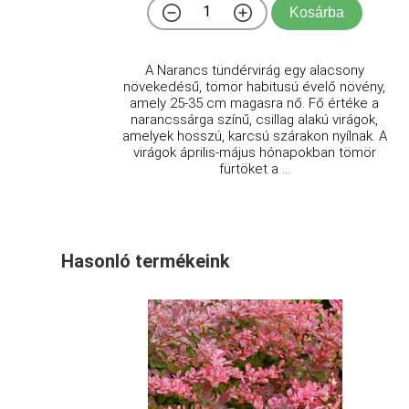
Kosárba
A Narancs tündérvirág egy alacsony
növekedésű, tömör habitusú évelő növény,
amely 25-35 cm magasra nő. Fő értéke a
narancssárga színű, csillag alakú virágok,
amelyek hosszú, karcsú szárakon nyílnak. A
virágok április-május hónapokban tömör
fürtöket a ...
Hasonló termékeink