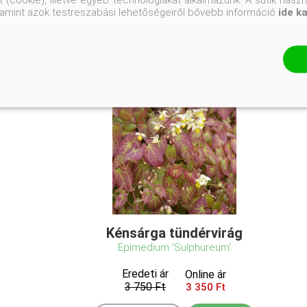
valamint azok testreszabási lehetőségeiről bővebb információ
ide k
Kénsárga tündérvirág
Epimedium 'Sulphureum'
Eredeti ár
Online ár
3 750 Ft
3 350 Ft