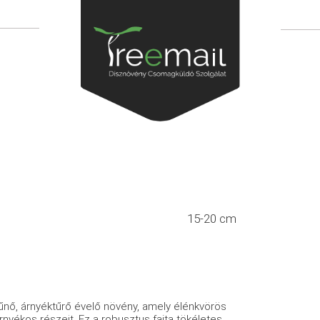
15-20 cm
űnő, árnyéktűrő évelő növény, amely élénkvörös
 árnyékos részeit. Ez a robusztus fajta tökéletes