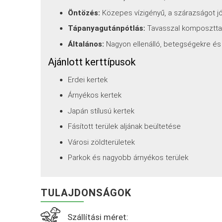
Öntözés:
Közepes vízigényű, a szárazságot jól
Tápanyagutánpótlás:
Tavasszal komposzttal
Általános:
Nagyon ellenálló, betegségekre és
Ajánlott kerttípusok
Erdei kertek
Árnyékos kertek
Japán stílusú kertek
Fásított terülek aljának beültetése
Városi zöldterületek
Parkok és nagyobb árnyékos terülek
TULAJDONSÁGOK
Szállítási méret: