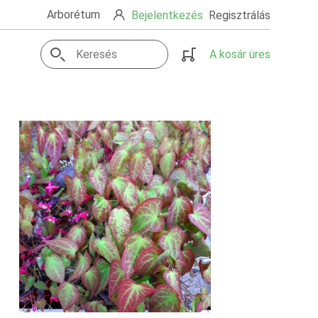
Arborétum
Bejelentkezés
Regisztrálás
A kosár üres