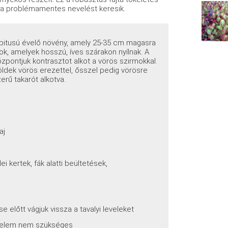
 a problémamentes nevelést keresik.
bitusú évelő növény, amely 25-35 cm magasra
gok, amelyek hosszú, íves szárakon nyílnak. A
özpontjuk kontrasztot alkot a vörös szirmokkal.
zöldek vörös erezettel, ősszel pedig vörösre
rű takarót alkotva.
n
aj
i kertek, fák alatti beültetések,
 előtt vágjuk vissza a tavalyi leveleket
édelem nem szükséges