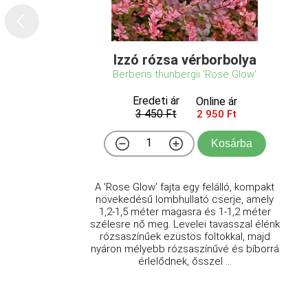
Izzó rózsa vérborbolya
Berberis thunbergii 'Rose Glow'
Eredeti ár
Online ár
3 450 Ft
2 950 Ft
Kosárba
A 'Rose Glow' fajta egy felálló, kompakt
növekedésű lombhullató cserje, amely
1,2-1,5 méter magasra és 1-1,2 méter
szélesre nő meg. Levelei tavasszal élénk
rózsaszínűek ezüstös foltokkal, majd
nyáron mélyebb rózsaszínűvé és bíborrá
érlelődnek, ősszel ...