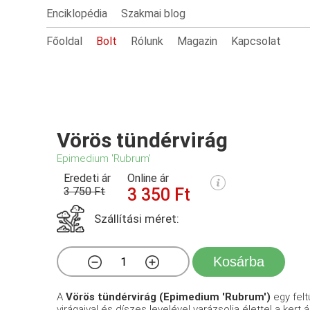
Enciklopédia
Szakmai blog
Főoldal
Bolt
Rólunk
Magazin
Kapcsolat
Vörös tündérvirág
Epimedium 'Rubrum'
Eredeti ár
Online ár
3 750 Ft
3 350 Ft
Szállítási méret:
Kosárba
A
Vörös tündérvirág (Epimedium 'Rubrum')
egy felt
virágaival és díszes levelével varázsolja élettel a kert