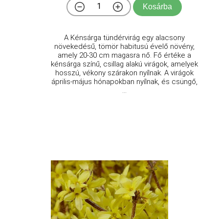
Kosárba
A Kénsárga tündérvirág egy alacsony
növekedésű, tömör habitusú évelő növény,
amely 20-30 cm magasra nő. Fő értéke a
kénsárga színű, csillag alakú virágok, amelyek
hosszú, vékony szárakon nyílnak. A virágok
április-május hónapokban nyílnak, és csüngő,
...