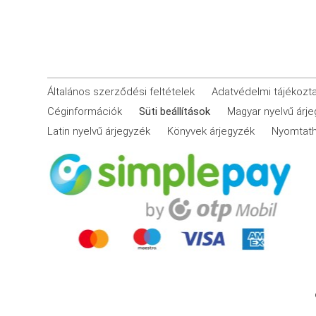
Általános szerződési feltételek
Adatvédelmi tájékozt
Céginformációk
Süti beállítások
Magyar nyelvű árj
Latin nyelvű árjegyzék
Könyvek árjegyzék
Nyomtath