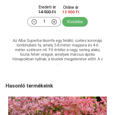
Eredeti ár
Online ár
14 900 Ft
13 900 Ft
Kosárba
Az Alba Superba liliomfa egy felálló, széles koronájú
lombhullató fa, amely 5-8 méter magasra és 4-6
méter szélesre nő. Fő értéke a nagy, serleg alakú,
tiszta fehér virágok, amelyek március-április
hónapokban nyílnak, a levelek megjelenése előtt. A v
...
Hasonló termékeink