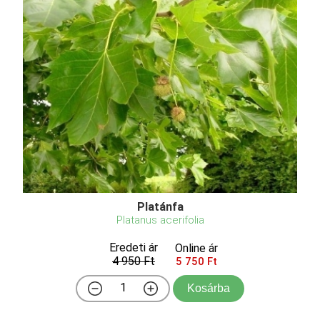
Platánfa
Platanus acerifolia
Eredeti ár
Online ár
4 950 Ft
5 750 Ft
Kosárba