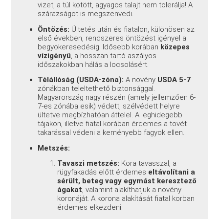
vizet, a túl kötött, agyagos talajt nem tolerálja! A
szárazságot is megszenvedi.
Öntözés:
Ültetés után és fiatalon, különösen az
első években, rendszeres öntözést igényel a
begyökeresedésig. Idősebb korában
közepes
vízigényű
, a hosszan tartó aszályos
időszakokban hálás a locsolásért.
Télállóság (USDA-zóna):
A növény
USDA 5-7
zónákban teleltethető biztonsággal.
Magyarország nagy részén (amely jellemzően 6-
7-es zónába esik) védett, szélvédett helyre
ültetve megbízhatóan áttelel. A leghidegebb
tájakon, illetve fiatal korában érdemes a tövét
takarással védeni a keményebb fagyok ellen.
Metszés:
Tavaszi metszés:
Kora tavasszal, a
rügyfakadás előtt érdemes
eltávolítani a
sérült, beteg vagy egymást keresztező
ágakat
, valamint alakíthatjuk a növény
koronáját. A korona alakítását fiatal korban
érdemes elkezdeni.