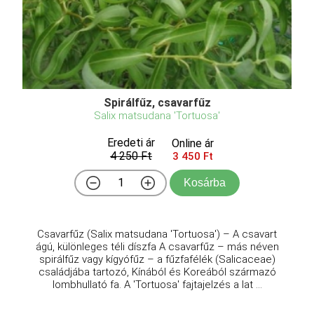
Spirálfűz, csavarfűz
Salix matsudana 'Tortuosa'
Eredeti ár
Online ár
4 250 Ft
3 450 Ft
Kosárba
Csavarfűz (Salix matsudana 'Tortuosa') – A csavart
ágú, különleges téli díszfa A csavarfűz – más néven
spirálfűz vagy kígyófűz – a fűzfafélék (Salicaceae)
családjába tartozó, Kínából és Koreából származó
lombhullató fa. A 'Tortuosa' fajtajelzés a lat ...