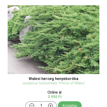
Walesi herceg henyeboróka
Juniperus horizontalis 'Prince of Wales'
Online ár
3 950 Ft
Kosárba