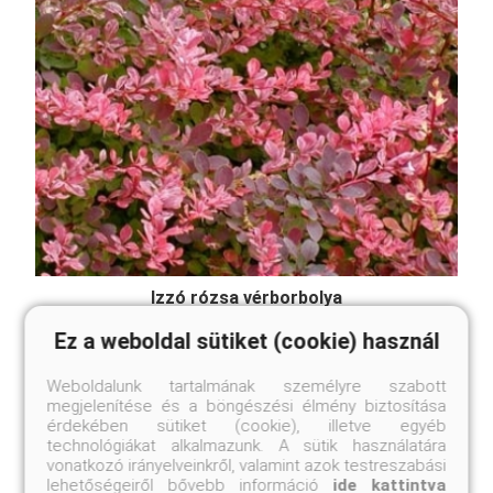
Izzó rózsa vérborbolya
Berberis thunbergii 'Rose Glow'
Ez a weboldal sütiket (cookie) használ
Eredeti ár
Online ár
3 450 Ft
2 950 Ft
Weboldalunk tartalmának személyre szabott
megjelenítése és a böngészési élmény biztosítása
Kosárba
érdekében sütiket (cookie), illetve egyéb
technológiákat alkalmazunk. A sütik használatára
vonatkozó irányelveinkről, valamint azok testreszabási
lehetőségeiről bővebb információ
ide kattintva