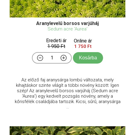
Aranylevelű borsos varjúháj
Sedum acre 'Aurea'
Eredeti ár
Online ár
1 950 Ft
1 750 Ft
Kosárba
Az előző faj aranysárga lombú változata, mely
kihajtáskor szinte világít a többi növény között. Igen
szép! Az aranylevelű borsos varjúháj (Sedum acre
'Aurea') egy kedvelt pozsgás növény, amely a
kőrisfélék családjába tartozik. Kicsi, sűrű, aranysárga
...