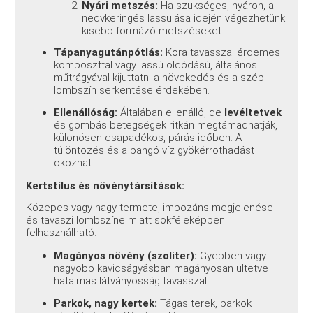
Nyári metszés:
Ha szükséges, nyáron, a
nedvkeringés lassulása idején végezhetünk
kisebb formázó metszéseket.
Tápanyagutánpótlás:
Kora tavasszal érdemes
komposzttal vagy lassú oldódású, általános
műtrágyával kijuttatni a növekedés és a szép
lombszín serkentése érdekében.
Ellenállóság:
Általában ellenálló, de
levéltetvek
és gombás betegségek ritkán megtámadhatják,
különösen csapadékos, párás időben. A
túlöntözés és a pangó víz gyökérrothadást
okozhat.
Kertstílus és növénytársítások:
Közepes vagy nagy termete, impozáns megjelenése
és tavaszi lombszíne miatt sokféleképpen
felhasználható:
Magányos növény (szoliter):
Gyepben vagy
nagyobb kavicságyásban magányosan ültetve
hatalmas látványosság tavasszal.
Parkok, nagy kertek:
Tágas terek, parkok