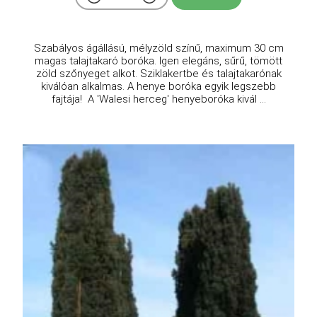
Szabályos ágállású, mélyzöld színű, maximum 30 cm
magas talajtakaró boróka. Igen elegáns, sűrű, tömött
zöld szőnyeget alkot. Sziklakertbe és talajtakarónak
kiválóan alkalmas. A henye boróka egyik legszebb
fajtája! A 'Walesi herceg' henyeboróka kivál ...