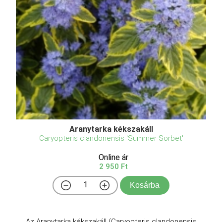
Aranytarka kékszakáll
Caryopteris clandonensis 'Summer Sorbet'
Online ár
2 950 Ft
Kosárba
Az Aranytarka kékszakáll (Caryopteris clandonensis