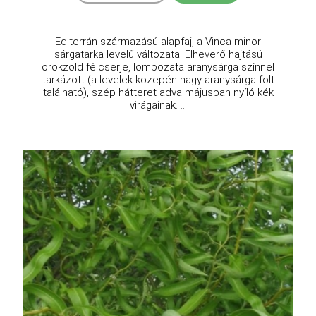
Editerrán származású alapfaj, a Vinca minor
sárgatarka levelű változata. Elheverő hajtású
örökzöld félcserje, lombozata aranysárga színnel
tarkázott (a levelek közepén nagy aranysárga folt
található), szép hátteret adva májusban nyíló kék
virágainak. ...