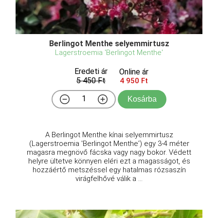
Berlingot Menthe selyemmirtusz
Lagerstroemia 'Berlingot Menthe'
Eredeti ár
Online ár
5 450 Ft
4 950 Ft
Kosárba
A Berlingot Menthe kínai selyemmirtusz
(Lagerstroemia 'Berlingot Menthe') egy 3-4 méter
magasra megnövő fácska vagy nagy bokor. Védett
helyre ültetve könnyen eléri ezt a magasságot, és
hozzáértő metszéssel egy hatalmas rózsaszín
virágfelhővé válik a ...