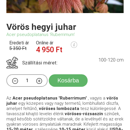
Vörös hegyi juhar
Acer pseudoplatanus 'Ruberrimum'
Eredeti ár
Online ár
5 350 Ft
4 950 Ft
100-120 cm
Szállítási méret:
Kosárba
Az
Acer pseudoplatanus 'Ruberrimum'
, vagyis a
vörös
juhar
egy közepes vagy nagy termetű, lombhullató díszfa,
amelyet feltűnő,
vöröses lombozata
tesz különlegessé. A
tavasszal kihajtó levelei élénk
vöröses-rózsaszín
színűek,
majd később sötétzöldre váltanak, de a levélnyél és az erek
gyakran vöröses árnyalatúak maradnak. Kifejlett magassága
15-20 méter
, szélessége
10-15 méter
körül alakul.
USDA-