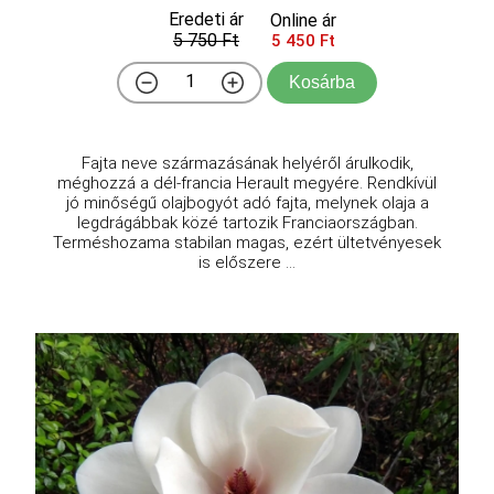
Eredeti ár
Online ár
5 750 Ft
5 450 Ft
Kosárba
Fajta neve származásának helyéről árulkodik,
méghozzá a dél-francia Herault megyére. Rendkívül
jó minőségű olajbogyót adó fajta, melynek olaja a
legdrágábbak közé tartozik Franciaországban.
Terméshozama stabilan magas, ezért ültetvényesek
is előszere ...