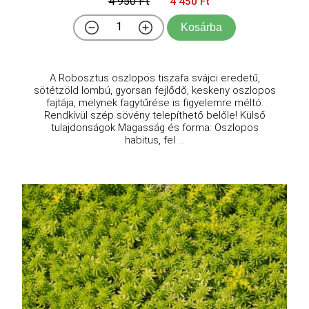
4 950 Ft
4 450 Ft
Kosárba
A Robosztus oszlopos tiszafa svájci eredetű,
sötétzöld lombú, gyorsan fejlődő, keskeny oszlopos
fajtája, melynek fagytűrése is figyelemre méltó.
Rendkívül szép sövény telepíthető belőle! Külső
tulajdonságok Magasság és forma: Oszlopos
habitus, fel ...