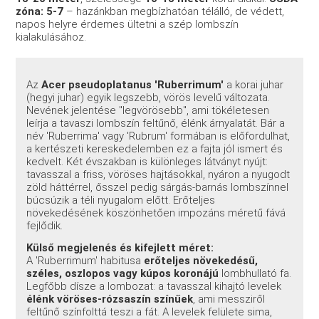
zóna: 5-7
– hazánkban megbízhatóan télálló, de védett,
napos helyre érdemes ültetni a szép lombszín
kialakulásához.
Az
Acer pseudoplatanus 'Ruberrimum'
a korai juhar
(hegyi juhar) egyik legszebb, vörös levelű változata.
Nevének jelentése "legvörösebb", ami tökéletesen
leírja a tavaszi lombszín feltűnő, élénk árnyalatát. Bár a
név 'Ruberrima' vagy 'Rubrum' formában is előfordulhat,
a kertészeti kereskedelemben ez a fajta jól ismert és
kedvelt. Két évszakban is különleges látványt nyújt:
tavasszal a friss, vöröses hajtásokkal, nyáron a nyugodt
zöld háttérrel, ősszel pedig sárgás-barnás lombszínnel
búcsúzik a téli nyugalom előtt. Erőteljes
növekedésének köszönhetően impozáns méretű fává
fejlődik.
Külső megjelenés és kifejlett méret:
A 'Ruberrimum' habitusa
erőteljes növekedésű,
széles, oszlopos vagy kúpos koronájú
lombhullató fa.
Legfőbb dísze a lombozat: a tavasszal kihajtó levelek
élénk vöröses-rózsaszín színűek
, ami messziről
feltűnő színfolttá teszi a fát. A levelek felülete sima,