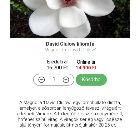
David Clulow liliomfa
Magnolia x 'David Clulow'
Eredeti ár
Online ár
16 700 Ft
14 900 Ft
Kosárba
A Magnolia 'David Clulow' egy lombhullató díszfa,
amelyet elsősorban lenyűgöző tavaszi virágaiért
ültetnek. Virágok: A fa legfőbb dísze a nagyméretű,
hófehér színű virág. A virágok serleg vagy "csésze
aljú tányér" formájúak, átmérőjük akár 20-25 ce ...