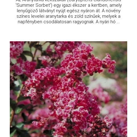
'Summer Sorbet') egy igazi ékszer a kertben, amely
lenyűgöző látványt nyújt egész nyáron át. A növény
színes levelei aranytarka és zöld színűek, melyek a
napfényben csodálatosan ragyognak. A nyári hó ...