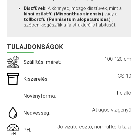
Díszfüvek:
A könnyed, mozgó díszfüvek, mint a
kínai ezüstfű (Miscanthus sinensis)
vagy a
tollborzfű (Pennisetum alopecuroides)
,
szépen kiegészítik a fa strukturális habitusát.
TULAJDONSÁGOK
100-120 cm
Szállítási méret:
CS 10
Kiszerelés:
Felálló
Növényforma:
Átlagos vízigényű
Nedvesség:
Jó vízáteresztő, normál kerti talaj
PH: