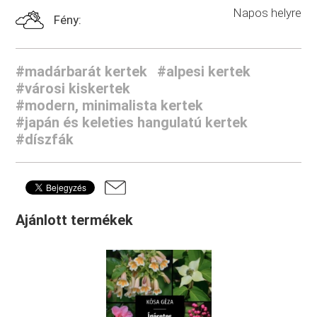
Napos helyre
Fény:
#madárbarát kertek
#alpesi kertek
#városi kiskertek
#modern, minimalista kertek
#japán és keleties hangulatú kertek
#díszfák
Ajánlott termékek