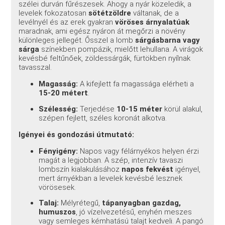
szélei durván fűrészesek. Ahogy a nyár közeledik, a
levelek fokozatosan
sötétzöldre
váltanak, de a
levélnyél és az erek gyakran
vöröses árnyalatúak
maradnak, ami egész nyáron át megőrzi a növény
különleges jellegét. Ősszel a lomb
sárgásbarna vagy
sárga
színekben pompázik, mielőtt lehullana. A virágok
kevésbé feltűnőek, zöldessárgák, fürtökben nyílnak
tavasszal.
Magasság:
A kifejlett fa magassága elérheti a
15-20 métert
.
Szélesség:
Terjedése
10-15 méter
körül alakul,
szépen fejlett, széles koronát alkotva.
Igényei és gondozási útmutató:
Fényigény:
Napos vagy félárnyékos helyen érzi
magát a legjobban. A szép, intenzív tavaszi
lombszín kialakulásához
napos fekvést
igényel,
mert árnyékban a levelek kevésbé lesznek
vörösesek.
Talaj:
Mélyrétegű,
tápanyagban gazdag,
humuszos
, jó vízelvezetésű, enyhén meszes
vagy semleges kémhatású talajt kedveli. A pangó