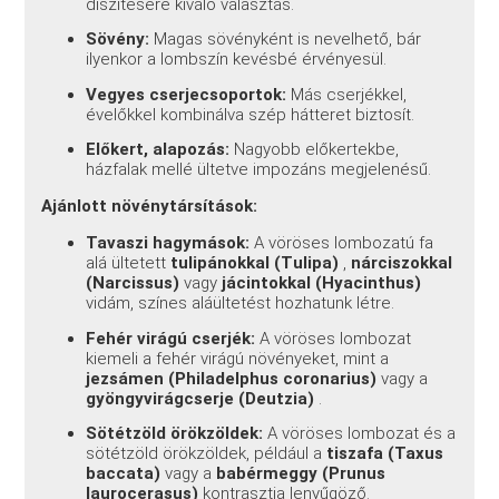
díszítésére kiváló választás.
Sövény:
Magas sövényként is nevelhető, bár
ilyenkor a lombszín kevésbé érvényesül.
Vegyes cserjecsoportok:
Más cserjékkel,
évelőkkel kombinálva szép hátteret biztosít.
Előkert, alapozás:
Nagyobb előkertekbe,
házfalak mellé ültetve impozáns megjelenésű.
Ajánlott növénytársítások:
Tavaszi hagymások:
A vöröses lombozatú fa
alá ültetett
tulipánokkal (Tulipa)
,
nárciszokkal
(Narcissus)
vagy
jácintokkal (Hyacinthus)
vidám, színes aláültetést hozhatunk létre.
Fehér virágú cserjék:
A vöröses lombozat
kiemeli a fehér virágú növényeket, mint a
jezsámen (Philadelphus coronarius)
vagy a
gyöngyvirágcserje (Deutzia)
.
Sötétzöld örökzöldek:
A vöröses lombozat és a
sötétzöld örökzöldek, például a
tiszafa (Taxus
baccata)
vagy a
babérmeggy (Prunus
laurocerasus)
kontrasztja lenyűgöző.