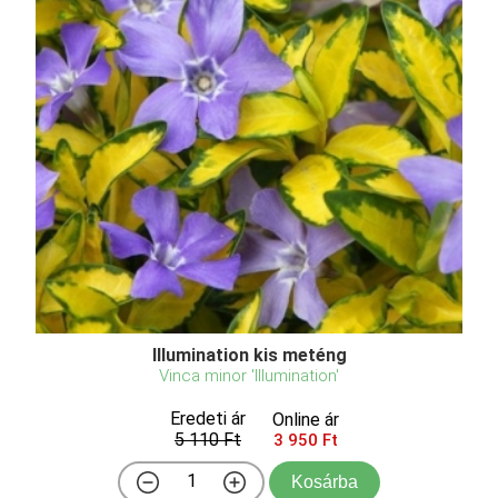
Illumination kis meténg
Vinca minor 'Illumination'
Eredeti ár
Online ár
5 110 Ft
3 950 Ft
Kosárba