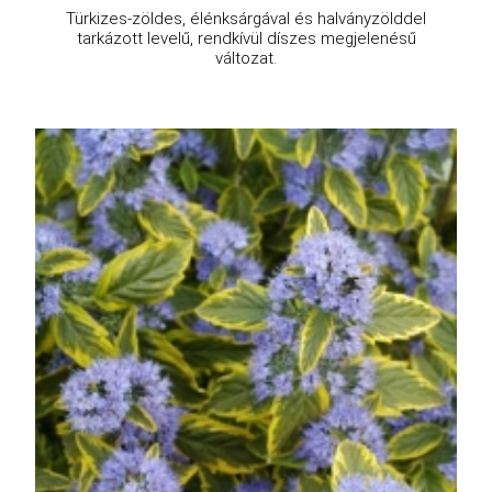
Türkizes-zöldes, élénksárgával és halványzölddel
tarkázott levelű, rendkívül díszes megjelenésű
változat.