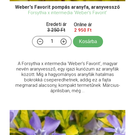
Weber's Favorit pompás aranyfa, aranyvessző
Forsythia x intermedia 'Weber's Favorit'
Eredeti ár
Online ár
3 250 Ft
2 950 Ft
Kosárba
A Forsythia x intermedia 'Weber's Favorit', magyar
nevén aranyvessző, egy igazi kuriózum az aranyfák
között. Míg a hagyományos aranyfák hatalmas
bokrokká cseperedhetnek, addig ez a fajta
megmarad alacsony, kompakt termetűnek. Március-
áprilisban, még ...