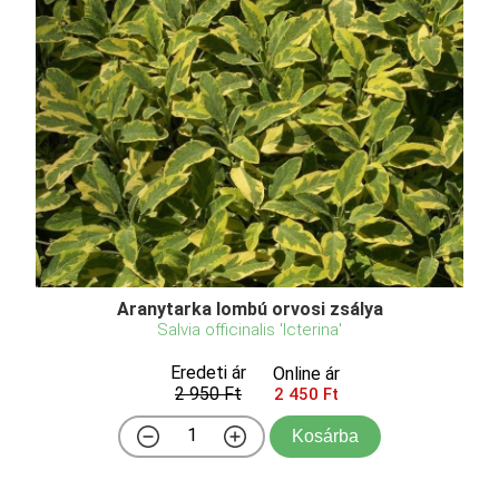
Aranytarka lombú orvosi zsálya
Salvia officinalis 'Icterina'
Eredeti ár
Online ár
2 950 Ft
2 450 Ft
Kosárba