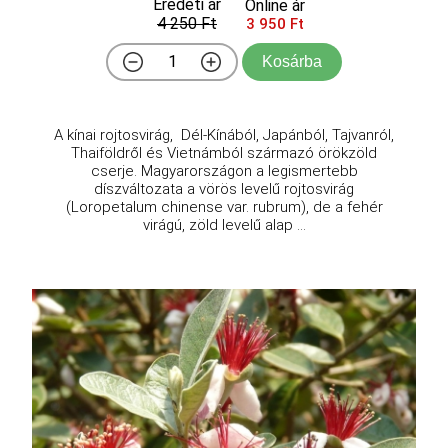
Eredeti ár
Online ár
4 250 Ft
3 950 Ft
Kosárba
A kínai rojtosvirág, Dél-Kínából, Japánból, Tajvanról,
Thaiföldről és Vietnámból származó örökzöld
cserje. Magyarországon a legismertebb
díszváltozata a vörös levelű rojtosvirág
(Loropetalum chinense var. rubrum), de a fehér
virágú, zöld levelű alap ...