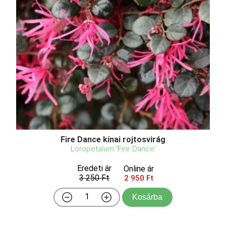
Fire Dance kínai rojtosvirág
Loropetalum 'Fire Dance'
Eredeti ár
Online ár
3 250 Ft
2 950 Ft
Kosárba