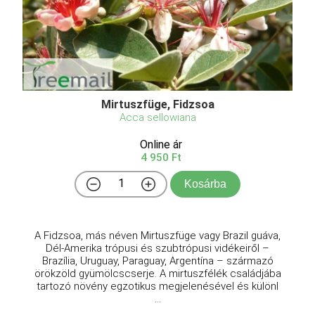
Mirtuszfüge, Fidzsoa
Acca sellowiana
Online ár
4 950 Ft
Kosárba
A Fidzsoa, más néven Mirtuszfüge vagy Brazil guáva,
Dél-Amerika trópusi és szubtrópusi vidékeiről –
Brazília, Uruguay, Paraguay, Argentína – származó
örökzöld gyümölcscserje. A mirtuszfélék családjába
tartozó növény egzotikus megjelenésével és különl
...