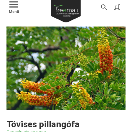
Menü
Tövises pillangófa
Caesalpinia spinosa