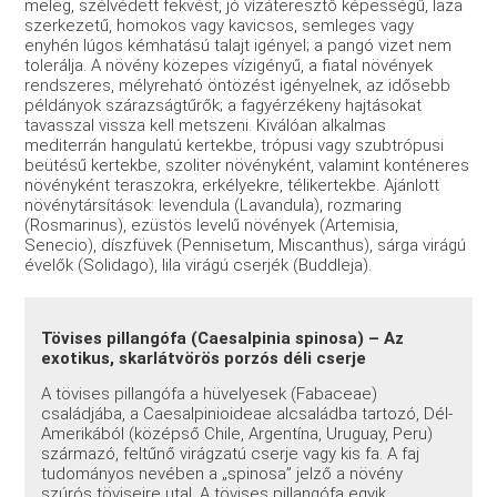
meleg, szélvédett fekvést, jó vízáteresztő képességű, laza
szerkezetű, homokos vagy kavicsos, semleges vagy
enyhén lúgos kémhatású talajt igényel; a pangó vizet nem
tolerálja. A növény közepes vízigényű, a fiatal növények
rendszeres, mélyreható öntözést igényelnek, az idősebb
példányok szárazságtűrők; a fagyérzékeny hajtásokat
tavasszal vissza kell metszeni. Kiválóan alkalmas
mediterrán hangulatú kertekbe, trópusi vagy szubtrópusi
beütésű kertekbe, szoliter növényként, valamint konténeres
növényként teraszokra, erkélyekre, télikertekbe. Ajánlott
növénytársítások: levendula (Lavandula), rozmaring
(Rosmarinus), ezüstös levelű növények (Artemisia,
Senecio), díszfüvek (Pennisetum, Miscanthus), sárga virágú
évelők (Solidago), lila virágú cserjék (Buddleja).
Tövises pillangófa (Caesalpinia spinosa) – Az
exotikus, skarlátvörös porzós déli cserje
A tövises pillangófa a hüvelyesek (Fabaceae)
családjába, a Caesalpinioideae alcsaládba tartozó, Dél-
Amerikából (középső Chile, Argentína, Uruguay, Peru)
származó, feltűnő virágzatú cserje vagy kis fa. A faj
tudományos nevében a „spinosa” jelző a növény
szúrós töviseire utal. A tövises pillangófa egyik