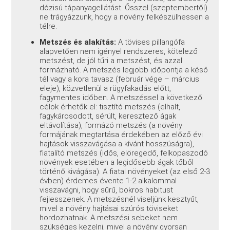
dózisú tápanyagellátást. Ősszel (szeptembertől)
ne trágyázzunk, hogy a növény felkészülhessen a
télre.
Metszés és alakítás:
A tövises pillangófa
alapvetően nem igényel rendszeres, kötelező
metszést, de jól tűri a metszést, és azzal
formázható. A metszés legjobb időpontja a késő
tél vagy a kora tavasz (február vége – március
eleje), közvetlenül a rügyfakadás előtt,
fagymentes időben. A metszéssel a következő
célok érhetők el: tisztító metszés (elhalt,
fagykárosodott, sérült, keresztező ágak
eltávolítása), formázó metszés (a növény
formájának megtartása érdekében az előző évi
hajtások visszavágása a kívánt hosszúságra),
fiatalító metszés (idős, elöregedő, felkopaszodó
növények esetében a legidősebb ágak tőből
történő kivágása). A fiatal növényeket (az első 2-3
évben) érdemes évente 1-2 alkalommal
visszavágni, hogy sűrű, bokros habitust
fejlesszenek. A metszésnél viseljünk kesztyűt,
mivel a növény hajtásai szúrós töviseket
hordozhatnak. A metszési sebeket nem
szükséges kezelni, mivel a növény gyorsan