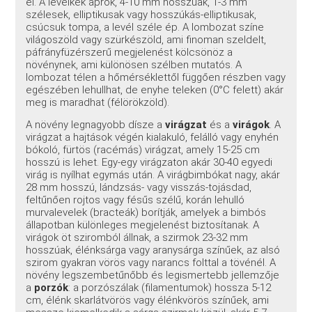
el. A levélkék aprók, 4-10 mm hosszúak, 1-3 mm
szélesek, elliptikusak vagy hosszúkás-elliptikusak,
csúcsuk tompa, a levél széle ép. A lombozat színe
világoszöld vagy szürkészöld, ami finoman szeldelt,
páfrányfüzérszerű megjelenést kölcsönöz a
növénynek, ami különösen szélben mutatós. A
lombozat télen a hőmérséklettől függően részben vagy
egészében lehullhat, de enyhe teleken (0°C felett) akár
meg is maradhat (félörökzöld).
A növény legnagyobb dísze a
virágzat
és a
virágok
. A
virágzat a hajtások végén kialakuló, felálló vagy enyhén
bókoló, fürtös (racémás) virágzat, amely 15-25 cm
hosszú is lehet. Egy-egy virágzaton akár 30-40 egyedi
virág is nyílhat egymás után. A virágbimbókat nagy, akár
28 mm hosszú, lándzsás- vagy visszás-tojásdad,
feltűnően rojtos vagy fésűs szélű, korán lehulló
murvalevelek (bracteák) borítják, amelyek a bimbós
állapotban különleges megjelenést biztosítanak. A
virágok öt sziromból állnak, a szirmok 23-32 mm
hosszúak, élénksárga vagy aranysárga színűek, az alsó
szirom gyakran vörös vagy narancs folttal a tövénél. A
növény legszembetűnőbb és legismertebb jellemzője
a
porzók
: a porzószálak (filamentumok) hossza 5-12
cm, élénk skarlátvörös vagy élénkvörös színűek, ami