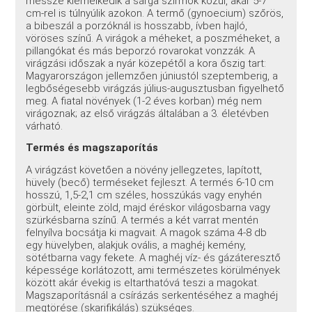
messze kiemelkedik a sárga szirmok közül, akár 5-7
cm-rel is túlnyúlik azokon. A termő (gynoecium) szőrös,
a bibeszál a porzóknál is hosszabb, ívben hajló,
vöröses színű. A virágok a méheket, a poszméheket, a
pillangókat és más beporzó rovarokat vonzzák. A
virágzási időszak a nyár közepétől a kora őszig tart:
Magyarországon jellemzően júniustól szeptemberig, a
legbőségesebb virágzás július-augusztusban figyelhető
meg. A fiatal növények (1-2 éves korban) még nem
virágoznak; az első virágzás általában a 3. életévben
várható.
Termés és magszaporítás
A virágzást követően a növény jellegzetes, lapított,
hüvely (becő) terméseket fejleszt. A termés 6-10 cm
hosszú, 1,5-2,1 cm széles, hosszúkás vagy enyhén
görbült, eleinte zöld, majd éréskor világosbarna vagy
szürkésbarna színű. A termés a két varrat mentén
felnyílva bocsátja ki magvait. A magok száma 4-8 db
egy hüvelyben, alakjuk ovális, a maghéj kemény,
sötétbarna vagy fekete. A maghéj víz- és gázáteresztő
képessége korlátozott, ami természetes körülmények
között akár évekig is eltarthatóvá teszi a magokat.
Magszaporításnál a csírázás serkentéséhez a maghéj
megtörése (skarifikálás) szükséges.