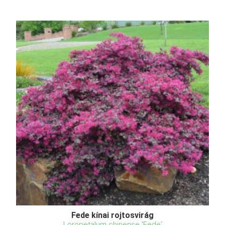
Fede kínai rojtosvirág
Loropetalum chinense 'Fede'