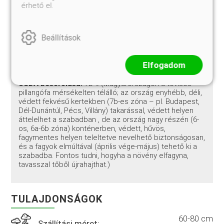
Díszfüvek (magasabb, szárazságtűrő fajták):
érhető el.
Tollbuga (Pennisetum alopecuroides,
Pennisetum setaceum 'Rubrum'), kínai
ezüstpázsit (Miscanthus sinensis), tollborzfű
Beállítások
(Calamagrostis), csenkesz fajták (Festuca). A
díszfüvek lágy, mozgó, levegős habitusa kiválóan
kiegészíti a tövises pillangófa tömöttebb, bokros
Elfogadom
formáját.
USDA besorolása:
7b-9 (Magyarországon a tövises
pillangófa mérsékelten télálló; az ország enyhébb, déli,
védett fekvésű kertekben (7b-es zóna – pl. Budapest,
Dél-Dunántúl, Pécs, Villány) takarással, védett helyen
áttelelhet a szabadban
, de az ország nagy részén (6-
os, 6a-6b zóna) konténerben, védett, hűvös,
fagymentes helyen teleltetve nevelhető biztonságosan,
és a fagyok elmúltával (április vége-május) tehető ki a
szabadba. Fontos tudni, hogyha a növény elfagyna,
tavasszal tőből újrahajthat.)
TULAJDONSÁGOK
60-80 cm
Szállítási méret: