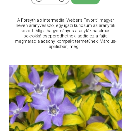
A Forsythia x intermedia 'Weber's Favorit', magyar
nevén aranyvessző, egy igazi kuriózum az aranyfák
között. Míg a hagyományos aranyfák hatalmas
bokrokká cseperedhetnek, addig ez a fajta
megmarad alacsony, kompakt termetűnek. Március-
áprilisban, még ...