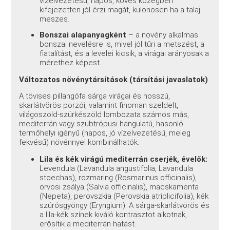
vízelvezetésű, napos, köves közegben
kifejezetten jól érzi magát, különösen ha a talaj
meszes.
Bonszai alapanyagként
– a növény alkalmas
bonszai nevelésre is, mivel jól tűri a metszést, a
fiatalítást, és a levelei kicsik, a virágai arányosak a
mérethez képest.
Változatos növénytársítások (társítási javaslatok)
A tövises pillangófa sárga virágai és hosszú,
skarlátvörös porzói, valamint finoman szeldelt,
világoszöld-szürkészöld lombozata számos más,
mediterrán vagy szubtrópusi hangulatú, hasonló
termőhelyi igényű (napos, jó vízelvezetésű, meleg
fekvésű) növénnyel kombinálhatók.
Lila és kék virágú mediterrán cserjék, évelők:
Levendula (Lavandula angustifolia, Lavandula
stoechas), rozmaring (Rosmarinus officinalis),
orvosi zsálya (Salvia officinalis), macskamenta
(Nepeta), perovszkia (Perovskia atriplicifolia), kék
szúrósgyöngy (Eryngium). A sárga-skarlátvörös és
a lila-kék színek kiváló kontrasztot alkotnak,
erősítik a mediterrán hatást.