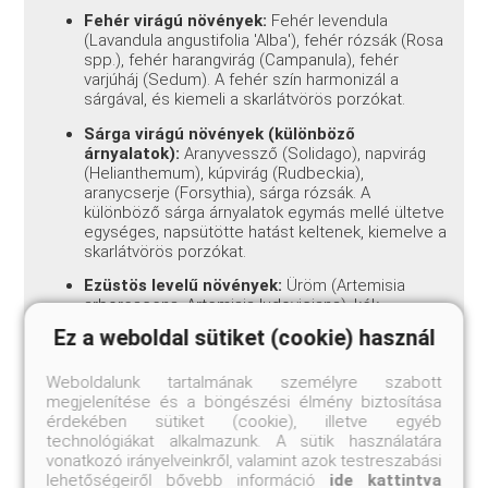
Fehér virágú növények:
Fehér levendula
(Lavandula angustifolia 'Alba'), fehér rózsák (Rosa
spp.), fehér harangvirág (Campanula), fehér
varjúháj (Sedum). A fehér szín harmonizál a
sárgával, és kiemeli a skarlátvörös porzókat.
Sárga virágú növények (különböző
árnyalatok):
Aranyvessző (Solidago), napvirág
(Helianthemum), kúpvirág (Rudbeckia),
aranycserje (Forsythia), sárga rózsák. A
különböző sárga árnyalatok egymás mellé ültetve
egységes, napsütötte hatást keltenek, kiemelve a
skarlátvörös porzókat.
Ezüstös levelű növények:
Üröm (Artemisia
arborescens, Artemisia ludoviciana), kék
csenkesz (Festuca glauca), szürke varjúháj
Ez a weboldal sütiket (cookie) használ
(Sedum pruinatum, Sedum reflexum), perovszkia
(Perovskia), ezüstös levelű körte (Pyrus
Weboldalunk tartalmának személyre szabott
salicifolia), olajfűz (Elaeagnus angustifolia). A
megjelenítése és a böngészési élmény biztosítása
különböző ezüstös, szürkés, hamvas árnyalatok
érdekében sütiket (cookie), illetve egyéb
textúrákban gazdag, modern, mediterrán hatást
technológiákat alkalmazunk. A sütik használatára
keltenek, és kiemelik a sárga virágokat és a
vonatkozó irányelveinkről, valamint azok testreszabási
skarlátvörös porzókat.
lehetőségeiről bővebb információ
ide kattintva