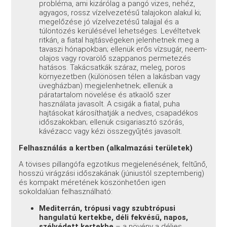
probléma, ami kizárólag a pangó vizes, nehéz,
agyagos, rossz vízelvezetésű talajokon alakul ki;
megelőzése jó vízelvezetésű talajjal és a
túlöntözés kerülésével lehetséges. Levéltetvek
ritkán, a fiatal hajtásvégeken jelenhetnek meg a
tavaszi hónapokban; ellenük erős vízsugár, neem-
olajos vagy rovarölő szappanos permetezés
hatásos. Takácsatkák száraz, meleg, poros
környezetben (különösen télen a lakásban vagy
üvegházban) megjelenhetnek; ellenük a
páratartalom növelése és atkaölő szer
használata javasolt. A csigák a fiatal, puha
hajtásokat károsíthatják a nedves, csapadékos
időszakokban; ellenük csigariasztó szórás,
kávézacc vagy kézi összegyűjtés javasolt.
Felhasználás a kertben (alkalmazási területek)
A tövises pillangófa egzotikus megjelenésének, feltűnő,
hosszú virágzási időszakának (júniustól szeptemberig)
és kompakt méretének köszönhetően igen
sokoldalúan felhasználható:
Mediterrán, trópusi vagy szubtrópusi
hangulatú kertekbe, déli fekvésű, napos,
szélvédett kertekbe
– a növény a délies