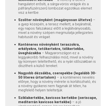
hangulatot erősíti, a sárga-vörös virágok és a
páfrányfüzérszerű lombozat egzotikus elemet
visz a kertbe.
Szoliter növényként (magányosan ültetve)
–
a gyep közepén, a terasz mellett, a bejáratnál,
egy napos falszakasz előtt a leglátványosabb,
mivel a növény szépen megmutatja jellegzetes
habitusát és virágait.
Konténeres növényként teraszokra,
erkélyekre, tetőkertekre, télikertekbe,
üvegházakba
– Magyarországon ez a
leggyakoribb felhasználási mód, mivel a növény
így könnyen teleltethető, és a nyári időszakban is
díszítheti a külső tereket.
Nagyobb dézsákba, cserepekbe (legalább 30-
50 literes űrtartalom)
– a konténeres nevelés
előnye, hogy a növény mérete is korlátozható, és
a növény gyökerei nem fagynak át télen, ha
megfelelő helyen teleltetjük.
Sziklakertekbe, kavicsos kertekbe (xeriscape,
mediterrán kavicsos kertekbe)
– a jó