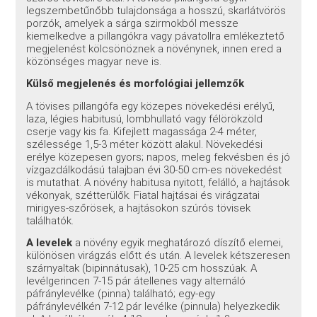
legszembetűnőbb tulajdonsága a hosszú, skarlátvörös
porzók, amelyek a sárga szirmokból messze
kiemelkedve a pillangókra vagy pávatollra emlékeztető
megjelenést kölcsönöznek a növénynek, innen ered a
közönséges magyar neve is.
Külső megjelenés és morfológiai jellemzők
A tövises pillangófa egy közepes növekedési erélyű,
laza, légies habitusú, lombhullató vagy félörökzöld
cserje vagy kis fa. Kifejlett magassága 2-4 méter,
szélessége 1,5-3 méter között alakul. Növekedési
erélye közepesen gyors; napos, meleg fekvésben és jó
vízgazdálkodású talajban évi 30-50 cm-es növekedést
is mutathat. A növény habitusa nyitott, felálló, a hajtások
vékonyak, szétterülők. Fiatal hajtásai és virágzatai
mirigyes-szőrösek, a hajtásokon szúrós tövisek
találhatók.
A levelek
a növény egyik meghatározó díszítő elemei,
különösen virágzás előtt és után. A levelek kétszeresen
szárnyaltak (bipinnátusak), 10-25 cm hosszúak. A
levélgerincen 7-15 pár átellenes vagy alternáló
páfránylevélke (pinna) található; egy-egy
páfránylevélkén 7-12 pár levélke (pinnula) helyezkedik