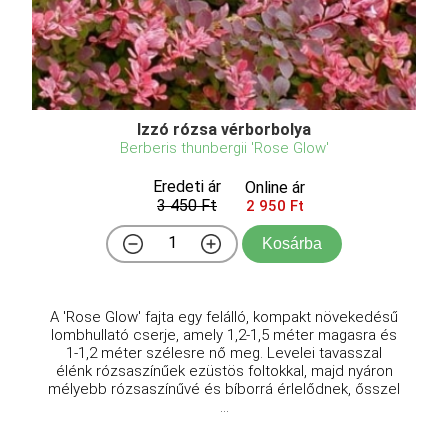
Izzó rózsa vérborbolya
Berberis thunbergii 'Rose Glow'
Eredeti ár
Online ár
3 450 Ft
2 950 Ft
Kosárba
A 'Rose Glow' fajta egy felálló, kompakt növekedésű
lombhullató cserje, amely 1,2-1,5 méter magasra és
1-1,2 méter szélesre nő meg. Levelei tavasszal
élénk rózsaszínűek ezüstös foltokkal, majd nyáron
mélyebb rózsaszínűvé és bíborrá érlelődnek, ősszel
...