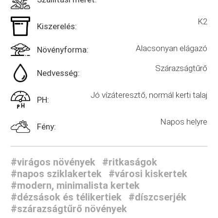
K2
Kiszerelés:
Alacsonyan elágazó
Növényforma:
Szárazságtűrő
Nedvesség:
Jó vízáteresztő, normál kerti talaj
PH:
Napos helyre
Fény:
#virágos növények
#ritkaságok
#napos sziklakertek
#városi kiskertek
#modern, minimalista kertek
#dézsások és télikertiek
#díszcserjék
#szárazságtűrő növények