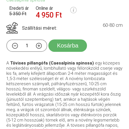
Eredeti ár
Online ár
5 350 Ft
4 950 Ft
60-80 cm
Szállítási méret:
Kosárba
A
T
övises pillangófa (Caesalpinia spinosa)
egy közepes
növekedési erélyű, lombhullató vagy félörökzöld cserje vagy
kis fa, amely kifejlett állapotban 2-4 méter magasságot és
1,5-3 méter szélességet ér el. A növény lombozata
kétszeresen szárnyalt, páfrányfüzérszerű, 10-25 cm
hosszú, finoman szeldelt, világos- vagy szürkészöld
levelekből áll. A virágzási időszak nyár közepétől kora őszig
(júniustól szeptemberig) tart, amikor a hajtások végén
feltűnő, fürtös virágzatok (15-25 cm hosszú fürtök) jelennek
meg; a virágok öt sziromból állnak, élénksárga színűek,
közepükből hosszú, skarlátvörös vagy élénkvörös porzók
(5-12 cm hosszúak) törnek elő, ami a növény legismertebb
és leglátványosabb jellemzője. A tövises pillangófa napos,