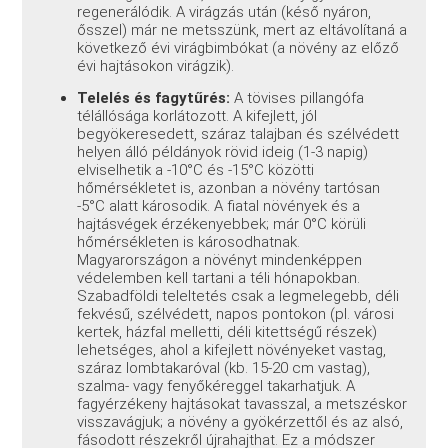
regenerálódik. A virágzás után (késő nyáron,
ősszel) már ne metsszünk, mert az eltávolítaná a
következő évi virágbimbókat (a növény az előző
évi hajtásokon virágzik).
Telelés és fagytűrés:
A tövises pillangófa
télállósága korlátozott. A kifejlett, jól
begyökeresedett, száraz talajban és szélvédett
helyen álló példányok rövid ideig (1-3 napig)
elviselhetik a -10°C és -15°C közötti
hőmérsékletet is, azonban a növény tartósan
-5°C alatt károsodik. A fiatal növények és a
hajtásvégek érzékenyebbek; már 0°C körüli
hőmérsékleten is károsodhatnak.
Magyarországon a növényt mindenképpen
védelemben kell tartani a téli hónapokban.
Szabadföldi teleltetés csak a legmelegebb, déli
fekvésű, szélvédett, napos pontokon (pl. városi
kertek, házfal melletti, déli kitettségű részek)
lehetséges, ahol a kifejlett növényeket vastag,
száraz lombtakaróval (kb. 15-20 cm vastag),
szalma- vagy fenyőkéreggel takarhatjuk. A
fagyérzékeny hajtásokat tavasszal, a metszéskor
visszavágjuk; a növény a gyökérzettől és az alsó,
fásodott részekről újrahajthat. Ez a módszer