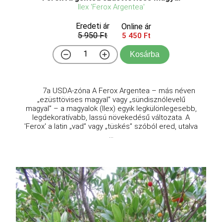
Ilex 'Ferox Argentea'
Eredeti ár
Online ár
5 950 Ft
5 450 Ft
Kosárba
7a USDA-zóna A Ferox Argentea – más néven
„ezüsttövises magyal” vagy „sündisznólevelű
magyal” – a magyalok (Ilex) egyik legkülönlegesebb,
legdekoratívabb, lassú növekedésű változata. A
'Ferox' a latin „vad” vagy „tüskés” szóból ered, utalva
...