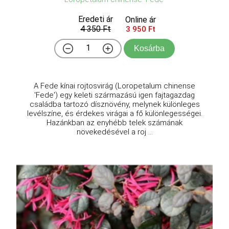
Eredeti ár
Online ár
4 350 Ft
3 950 Ft
Kosárba
A Fede kínai rojtosvirág (Loropetalum chinense
'Fede') egy keleti származású igen fajtagazdag
családba tartozó dísznövény, melynek különleges
levélszíne, és érdekes virágai a fő különlegességei.
Hazánkban az enyhébb telek számának
növekedésével a roj ...