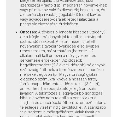
kifejezetten ajánlott jó vízelvezetésű, laza
szerkezetű virágföld (pl. mediterrán növényekhez
vagy pálmákhoz való földkeverék) használata, és
a cserép alján vastag (legalább 3-5 cm) kavics-
vagy agyagcserép-darálék réteg kialakítása a
pangó víz elvezetése érdekében.
Öntözés:
A tövises pillangófa közepes vízigényű,
de a kifejlett példányok jól tolerálják a rövidebb
száraz időszakokat. A fiatal, frissen ültetett
növényeket a gyökérnövekedés első évében
rendszeresen, mélyrehatóan (hetente 1-2
alkalommal) kell öntözni a mély gyökerezés
serkentése érdekében. Az idősebb,
begyökeresedett (2-3 évnél idősebb) példányok
szárazságtűrőbbek; a természetes csapadék a
mérsékelt égövön (pl. Magyarország) gyakran
elegendő számukra, kivéve a hosszan tartó,
forró, csapadékmentes időszakokat (3-4 hét),
amikor heti 1 alapos, áztató jellegű öntözés
javasolt. A túlöntözés a leggyakoribb gondozási
hiba: a növény nem tolerálja a pangó vizet a
talajban és a cserépalátétben; az öntözés után a
felesleges vizet mindig távolítsuk el. A szárazabb
talaj serkenti a mély gyökérzet kialakulását és
növeli a télállóságot. A konténerben nevelt