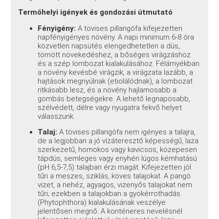
Termőhelyi igények és gondozási útmutató
Fényigény:
A tövises pillangófa kifejezetten
napfényigényes növény. A napi minimum 6-8 óra
közvetlen napsütés elengedhetetlen a dús,
tömött növekedéshez, a bőséges virágzáshoz
és a szép lombozat kialakulásához. Félárnyékban
a növény kevésbé virágzik, a virágzata lazább, a
hajtások megnyúlnak (etiolálódnak), a lombozat
ritkásabb lesz, és a növény hajlamosabb a
gombás betegségekre. A lehető legnaposabb,
szélvédett, délre vagy nyugatra fekvő helyet
válasszunk.
Talaj:
A tövises pillangófa nem igényes a talajra,
de a legjobban a jó vízáteresztő képességű, laza
szerkezetű, homokos vagy kavicsos, közepesen
tápdús, semleges vagy enyhén lúgos kémhatású
(pH 6,5-7,5) talajban érzi magát. Kifejezetten jól
tűri a meszes, sziklás, köves talajokat. A pangó
vizet, a nehéz, agyagos, vizenyős talajokat nem
tűri; ezekben a talajokban a gyökérrothadás
(Phytophthora) kialakulásának veszélye
jelentősen megnő. A konténeres nevelésnél