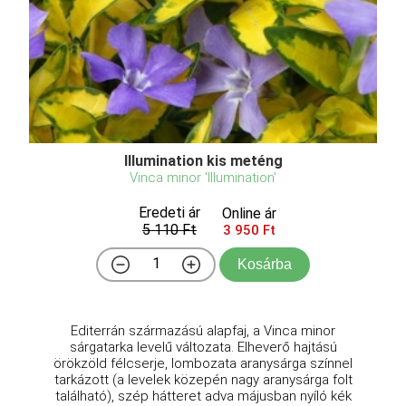
Illumination kis meténg
Vinca minor 'Illumination'
Eredeti ár
Online ár
5 110 Ft
3 950 Ft
Kosárba
Editerrán származású alapfaj, a Vinca minor
sárgatarka levelű változata. Elheverő hajtású
örökzöld félcserje, lombozata aranysárga színnel
tarkázott (a levelek közepén nagy aranysárga folt
található), szép hátteret adva májusban nyíló kék