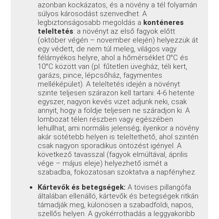
azonban kockázatos, és a növény a tél folyamán
súlyos károsodást szenvedhet. A
legbiztonságosabb megoldás a
konténeres
teleltetés
: a növényt az első fagyok előtt
(október végén – november elején) helyezzük át
egy védett, de nem túl meleg, világos vagy
félárnyékos helyre, ahol a hőmérséklet 0°C és
10°C között van (pl. fűtetlen üvegház, téli kert,
garázs, pince, lépcsőház, fagymentes
melléképület). A teleltetés idején a növényt
szinte teljesen szárazon kell tartani: 4-6 hetente
egyszer, nagyon kevés vizet adjunk neki, csak
annyit, hogy a földje teljesen ne száradjon ki. A
lombozat télen részben vagy egészében
lehullhat, ami normális jelenség; ilyenkor a növény
akár sötétebb helyen is teleltethető, ahol szintén
csak nagyon sporadikus öntözést igényel. A
következő tavasszal (fagyok elmúltával, április
vége – május eleje) helyezhető ismét a
szabadba, fokozatosan szoktatva a napfényhez.
Kártevők és betegségek:
A tövises pillangófa
általában ellenálló, kártevők és betegségek ritkán
támadják meg, különösen a szabadföldi, napos,
szellős helyen. A gyökérrothadás a leggyakoribb