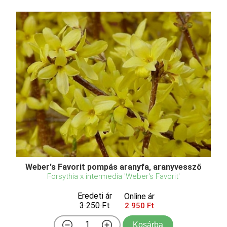
Weber's Favorit pompás aranyfa, aranyvessző
Forsythia x intermedia 'Weber's Favorit'
Eredeti ár
Online ár
3 250 Ft
2 950 Ft
Kosárba