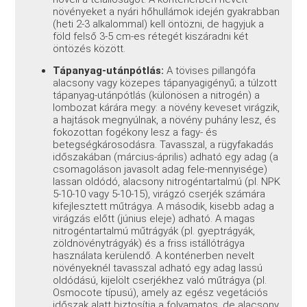
növényeket a nyári hőhullámok idején gyakrabban
(heti 2-3 alkalommal) kell öntözni, de hagyjuk a
föld felső 3-5 cm-es rétegét kiszáradni két
öntözés között.
Tápanyag-utánpótlás:
A tövises pillangófa
alacsony vagy közepes tápanyagigényű; a túlzott
tápanyag-utánpótlás (különösen a nitrogén) a
lombozat kárára megy: a növény keveset virágzik,
a hajtások megnyúlnak, a növény puhány lesz, és
fokozottan fogékony lesz a fagy- és
betegségkárosodásra. Tavasszal, a rügyfakadás
időszakában (március-április) adható egy adag (a
csomagoláson javasolt adag fele-mennyisége)
lassan oldódó, alacsony nitrogéntartalmú (pl. NPK
5-10-10 vagy 5-10-15), virágzó cserjék számára
kifejlesztett műtrágya. A második, kisebb adag a
virágzás előtt (június eleje) adható. A magas
nitrogéntartalmú műtrágyák (pl. gyeptrágyák,
zöldnövénytrágyák) és a friss istállótrágya
használata kerülendő. A konténerben nevelt
növényeknél tavasszal adható egy adag lassú
oldódású, kijelölt cserjékhez való műtrágya (pl.
Osmocote típusú), amely az egész vegetációs
időszak alatt biztosítja a folyamatos, de alacsony