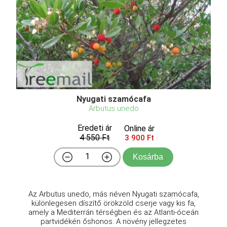
Nyugati szamócafa
Arbutus unedo
Eredeti ár
Online ár
4 550 Ft
3 900 Ft
Kosárba
Az Arbutus unedo, más néven Nyugati szamócafa,
különlegesen díszítő örökzöld cserje vagy kis fa,
amely a Mediterrán térségben és az Atlanti-óceán
partvidékén őshonos. A növény jellegzetes