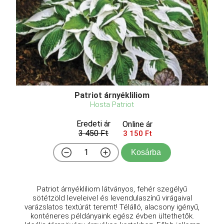
Patriot árnyékliliom
Hosta Patriot
Eredeti ár
Online ár
3 450 Ft
3 150 Ft
Kosárba
Patriot árnyékliliom látványos, fehér szegélyű
sötétzöld leveleivel és levendulaszínű virágaival
varázslatos textúrát teremt! Télálló, alacsony igényű,
konténeres példányaink egész évben ültethetők.