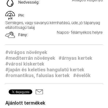
Nedvesség:
PH:
Semleges, vagy savanyú kémhatású, üde, jó tápanyag
ellátottságú talaj
Napos- félárnyékos helyre
Fény:
#virágos növények
#mediterrán növények
#árnyas kertek
#városi kiskertek
#japán és keleties hangulatú kertek
#romantikus, falusias kertek
#évelők
Ajánlott termékek