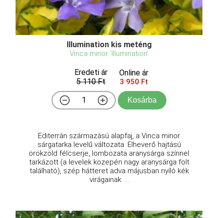
Illumination kis meténg
Vinca minor 'Illumination'
Eredeti ár
Online ár
5 110 Ft
3 950 Ft
Kosárba
Editerrán származású alapfaj, a Vinca minor
sárgatarka levelű változata. Elheverő hajtású
örökzöld félcserje, lombozata aranysárga színnel
tarkázott (a levelek közepén nagy aranysárga folt
található), szép hátteret adva májusban nyíló kék
virágainak. ...