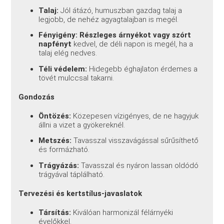
Talaj:
Jól átázó, humuszban gazdag talaj a
legjobb, de nehéz agyagtalajban is megél.
Fényigény:
Részleges árnyékot vagy szórt
napfényt
kedvel, de déli napon is megél, ha a
talaj elég nedves.
Téli védelem:
Hidegebb éghajlaton érdemes a
tövét mulccsal takarni.
Gondozás
Öntözés:
Közepesen vízigényes, de ne hagyjuk
állni a vizet a gyökereknél.
Metszés:
Tavasszal visszavágással sűrűsíthető
és formázható.
Trágyázás:
Tavasszal és nyáron lassan oldódó
trágyával táplálható.
Tervezési és kertstílus-javaslatok
Társítás:
Kiválóan harmonizál félárnyéki
évelőkkel.