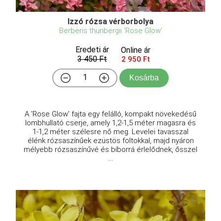
Izzó rózsa vérborbolya
Berberis thunbergii 'Rose Glow'
Eredeti ár
Online ár
3 450 Ft
2 950 Ft
Kosárba
A 'Rose Glow' fajta egy felálló, kompakt növekedésű
lombhullató cserje, amely 1,2-1,5 méter magasra és
1-1,2 méter szélesre nő meg. Levelei tavasszal
élénk rózsaszínűek ezüstös foltokkal, majd nyáron
mélyebb rózsaszínűvé és bíborrá érlelődnek, ősszel
...