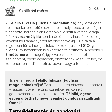
Fuchsia magellanica
30-50 cm
Szállítási méret:
A
Télálló fukszia (Fuchsia magellanica)
egy lenyűgöző,
dél-amerikai eredetű díszcserje, amely hosszú, íves ágain
függesztő, harang alakú virágokkal dísziti a kertet. Virágai
élénk
vörös-mélylila
kombinációban nyílnak, és különleges
látványt nyújtanak nyártól az első fagyokig. Ez a fajta a
legjobban tűri a hideget fuksziák közül, akár
-10°C-ig
is
ellenáll, így hazánkban is sikeresen telepíthető. A növény
1-
3 méteresre
is megnő, így kiváló választás lehet
szoliterként, évelő ágyásban, díszcserjék közé ültetve, de
konténerben is díszítheti az udvart vagy a teraszt.
Ismerje meg a
Télálló fukszia (Fuchsia
magellanica)
báját! Ez a különleges díszcserje hosszú
virágzási idővel, feltűnő színekkel és könnyű
gondozással varázsolja el kertjét.
Télálló, egész
évben ültethető növényeinket gondosan szállítjuk
Önnek!
Termékjellemzés és gondozási