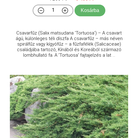
Kosárba
Csavarfűz (Salix matsudana 'Tortuosa') – A csavart
ágú, különleges téli díszfa A csavarfűz – más néven
spirálfűz vagy kígyófűz – a fűzfafélék (Salicaceae)
családjába tartozó, Kínából és Koreából származó
lombhullató fa. A 'Tortuosa' fajtajelzés a lat ...