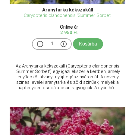
Aranytarka kékszakáll
Caryopteris clandonensis 'Summer Sorbet'
Online ár
2 950 Ft
Kosárba
Az Aranytarka kékszakáll (Caryopteris clandonensis
'Summer Sorbet') egy igazi ékszer a kertben, amely
lenyűgöző látványt nyújt egész nyáron át. A növény
színes levelei aranytarka és zöld színűek, melyek a
napfényben csodálatosan ragyognak. A nyári hó ...