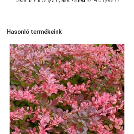
Ideális társnövény árnyékos kertekhez. Főbb jellemz
...
Hasonló termékeink