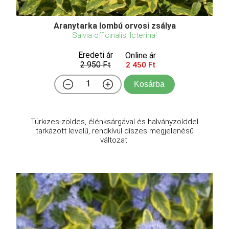
Aranytarka lombú orvosi zsálya
Salvia officinalis 'Icterina'
Eredeti ár
Online ár
2 950 Ft
2 450 Ft
Kosárba
Türkizes-zöldes, élénksárgával és halványzölddel
tarkázott levelű, rendkívül díszes megjelenésű
változat.