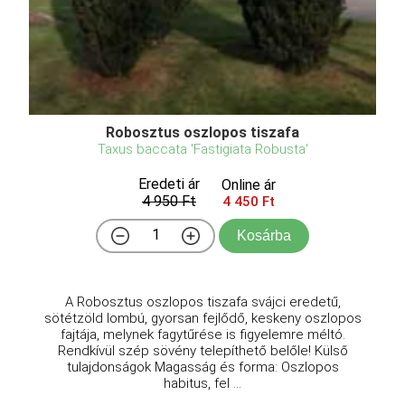
Robosztus oszlopos tiszafa
Taxus baccata 'Fastigiata Robusta'
Eredeti ár
Online ár
4 950 Ft
4 450 Ft
Kosárba
A Robosztus oszlopos tiszafa svájci eredetű,
sötétzöld lombú, gyorsan fejlődő, keskeny oszlopos
fajtája, melynek fagytűrése is figyelemre méltó.
Rendkívül szép sövény telepíthető belőle! Külső
tulajdonságok Magasság és forma: Oszlopos
habitus, fel ...