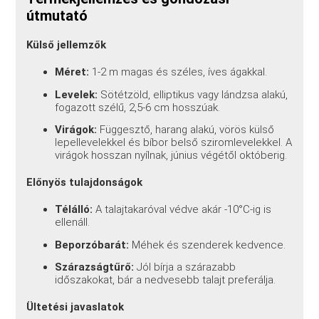
útmutató
Külső jellemzők
Méret:
1-2 m magas és széles, íves ágakkal.
Levelek:
Sötétzöld, elliptikus vagy lándzsa alakú,
fogazott szélű, 2,5-6 cm hosszúak.
Virágok:
Függesztő, harang alakú, vörös külső
lepellevelekkel és bíbor belső sziromlevelekkel. A
virágok hosszan nyílnak, június végétől októberig.
Előnyös tulajdonságok
Télálló:
A talajtakaróval védve akár -10°C-ig is
ellenáll.
Beporzóbarát:
Méhek és szenderek kedvence.
Szárazságtűrő:
Jól bírja a szárazabb
időszakokat, bár a nedvesebb talajt preferálja.
Ültetési javaslatok