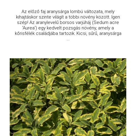
Az előző faj aranysárga lombú változata, mely
kihajtáskor szinte világít a többi növény között. Igen
szép! Az aranylevelű borsos varjúháj (Sedum acre
'Aurea') egy kedvelt pozsgás növény, amely a
kőrisfélék családjába tartozik. Kicsi, sűrű, aranysárga
...