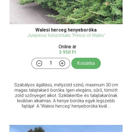
Walesi herceg henyeboróka
Juniperus horizontalis 'Prince of Wales'
Online ár
3 950 Ft
Kosárba
Szabályos ágállású, mélyzöld színű, maximum 30 cm
magas talajtakaró boróka. Igen elegáns, sűrű, tömött
zöld szőnyeget alkot. Sziklakertbe és talajtakarónak
kiválóan alkalmas. A henye boróka egyik legszebb
fajtája! A 'Walesi herceg' henyeboróka kivál ...