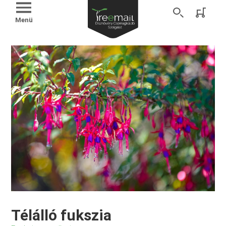
Menü
Télálló fukszia