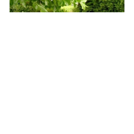
Platánfa
Platanus acerifolia
Eredeti ár
Online ár
4 950 Ft
5 750 Ft
Kosárba
A juharlevelű platán egy impozáns méretet elérő fa,
mely 30-40 méter magasra is megnőhet, és idővel
széles, terebélyes koronát fejleszt. Legismertebb
és legkönnyebben felismerhető jellegzetessége a
kéreg, amely vékony, lekerekített lapokban hámlik, é
...