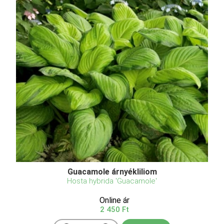
Guacamole árnyékliliom
Hosta hybrida 'Guacamole'
Online ár
2 450 Ft