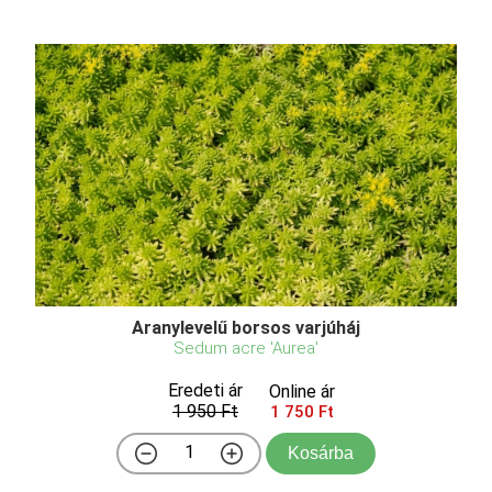
Aranylevelű borsos varjúháj
Sedum acre 'Aurea'
Eredeti ár
Online ár
1 950 Ft
1 750 Ft
Kosárba