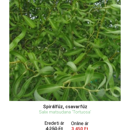
Spirálfűz, csavarfűz
Salix matsudana 'Tortuosa'
Eredeti ár
Online ár
4 250 Ft
3 450 Ft