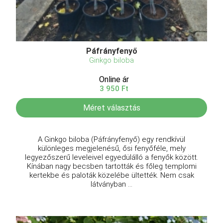
Páfrányfenyő
Ginkgo biloba
Online ár
3 950 Ft
Méret választás
A Ginkgo biloba (Páfrányfenyő) egy rendkívül
különleges megjelenésű, ősi fenyőféle, mely
legyezőszerű leveleivel egyedülálló a fenyők között.
Kínában nagy becsben tartották és főleg templomi
kertekbe és paloták közelébe ültették. Nem csak
látványban ...