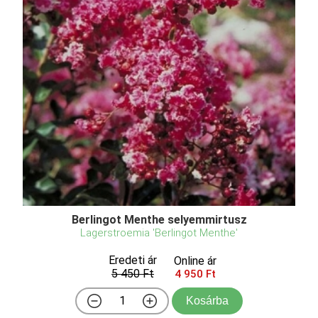
Berlingot Menthe selyemmirtusz
Lagerstroemia 'Berlingot Menthe'
Eredeti ár
Online ár
5 450 Ft
4 950 Ft
Kosárba