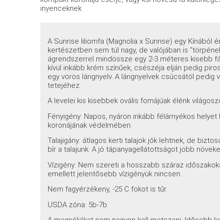
inyenceknek.
A Sunrise liliomfa (Magnolia x Sunrise) egy Kínából érk
kertészetben sem túl nagy, de valójában is "törpéne
ágrendszerrel mindössze egy 2-3 méteres kisebb fává
kívül inkább krém színűek, csészéja elján pedig piro
egy vörös lángnyelv. A lángnyelvek csúcsától pedig v
tetejéhez.
A levelei kis kisebbek ovális fomájúak élénk világosz
Fényigény: Napos, nyáron inkább félárnyékos helyet k
koronájának védelmében.
Talajigány: átlagos kerti talajok jók lehtnek, de biz
bír a talajunk. A jó tápanyagellátottságot jobb növek
Vízigény: Nem szereti a hosszabb száraz időszakokat,
emellett jelentősebb vízigényük nincsen.
Nem fagyérzékeny, -25 C fokot is tűr.
USDA zóna: 5b-7b