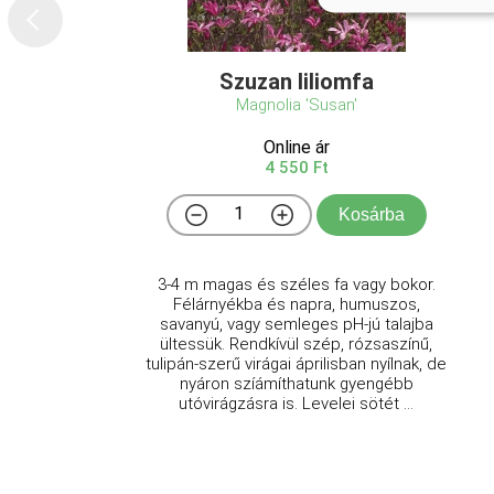
Szuzan liliomfa
Magnolia 'Susan'
Online ár
4 550 Ft
Kosárba
3-4 m magas és széles fa vagy bokor.
Félárnyékba és napra, humuszos,
savanyú, vagy semleges pH-jú talajba
ültessük. Rendkívül szép, rózsaszínű,
tulipán-szerű virágai áprilisban nyílnak, de
nyáron szíámíthatunk gyengébb
utóvirágzásra is. Levelei sötét ...