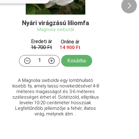
Nyári virágzású liliomfa
Magnolia sieboldii
Eredeti ár
Online ár
16 700 Ft
14 900 Ft
Kosárba
A Magnolia sieboldii egy lombhullató
kisebb fa, amely lassú növekedésével 4-8
méteres magasságot és 3-6 méteres
szélességet érhet el. Sötétzöld, elliptikus
levelei 10-20 centiméter hosszúak.
Legfeltűnőbb jellemzője a fehér, illatos
virág, melynek átm ...