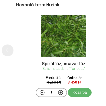
Hasonló termékeink
Spirálfűz, csavarfűz
Salix matsudana 'Tortuosa'
Eredeti ár
Online ár
4 250 Ft
3 450 Ft
Kosárba