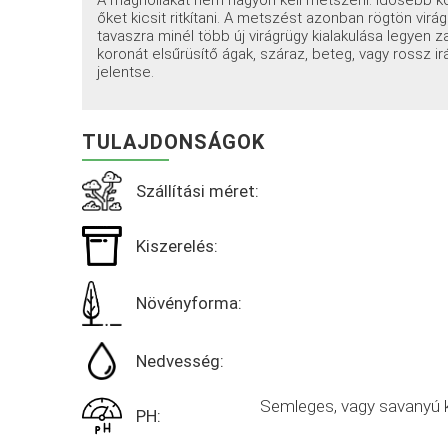
A magnóliákat nem nagyon kell metszeni. Idősebb ko
őket kicsit ritkítani. A metszést azonban rögtön vi
tavaszra minél több új virágrügy kialakulása legyen 
koronát elsűrüsítő ágak, száraz, beteg, vagy rossz irá
jelentse.
TULAJDONSÁGOK
Szállítási méret:
Kiszerelés:
Növényforma:
Nedvesség:
Semleges, vagy savanyú k
PH: