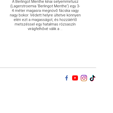
A Berlingot Menthe kínai selyemmirtusz
(Lagerstroemia 'Berlingot Menthe') egy 3-
4 méter magasra megnövő fácska vagy
nagy bokor. Védett helyre ültetve könnyen
eléri ezt a magasságot, és hozzáértő
metszéssel egy hatalmas rózsaszín
virágfelhővé válik a ...