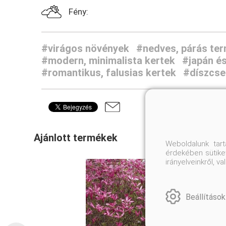
Fény:
#virágos növények
#nedves, párás ter
#modern, minimalista kertek
#japán és
#romantikus, falusias kertek
#díszcse
Ajánlott termékek
Weboldalunk tar
érdekében sütiket
irányelveinkről, 
Beállítások