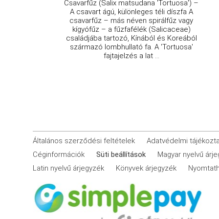
Csavarfűz (Salix matsudana 'Tortuosa') –
A csavart ágú, különleges téli díszfa A
csavarfűz – más néven spirálfűz vagy
kígyófűz – a fűzfafélék (Salicaceae)
családjába tartozó, Kínából és Koreából
származó lombhullató fa. A 'Tortuosa'
fajtajelzés a lat ...
Általános szerződési feltételek
Adatvédelmi tájékozt
Céginformációk
Süti beállítások
Magyar nyelvű árj
Latin nyelvű árjegyzék
Könyvek árjegyzék
Nyomtath