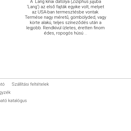
A Lang kínai datolya (Ziziphus jujuba
'Lang') az első fajták egyike volt, melyet
az USA-ban termesztésbe vontak.
Termése nagy méretű, gömbölyded, vagy
körte alakú, teljes színeződés után a
legjobb. Rendkívül ízletes, éretten finom
édes, ropogós húsú ...
ató
Szállítási feltételek
egyzék
ató katalógus