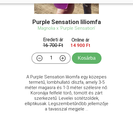
Purple Sensation liliomfa
Magnolia x 'Purple Sensation'
Eredeti ár
Online ár
16 700 Ft
14 900 Ft
Kosárba
A Purple Sensation liliomfa egy közepes
termetű, lombhullató díszfa, amely 3-5
méter magasra és 1-3 méter szélesre nő.
Koronája felfelé törő, tömött és zárt
szerkezetű. Levelei sötétzöldek,
elliptikusak. Legszembetűnőbb jellemzője
a tavasszal megjele ...