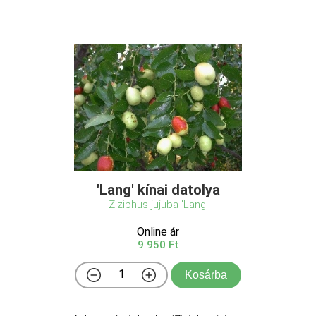
'Lang' kínai datolya
Ziziphus jujuba 'Lang'
Online ár
9 950 Ft
Kosárba