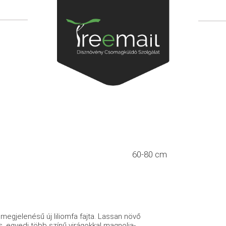
60-80 cm
 megjelenésű új liliomfa fajta. Lassan növő
, egyedi több színű virágokkal magnolia-