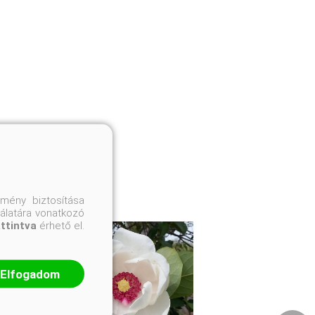
mény biztosítása
nálatára vonatkozó
attintva
érhető el.
Elfogadom