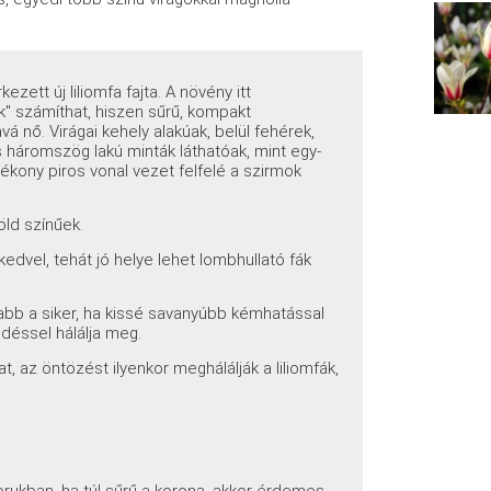
ezett új liliomfa fajta. A növény itt
k" számíthat, hiszen sűrű, kompakt
 nő. Virágai kehely alakúak, belül fehérek,
s háromszög lakú minták láthatóak, mint egy-
ékony piros vonal vezet felfelé a szirmok
öld színűek.
edvel, tehát jó helye lehet lombhullató fák
tosabb a siker, ha kissé savanyúbb kémhatással
edéssel hálálja meg.
 az öntözést ilyenkor meghálálják a liliomfák,