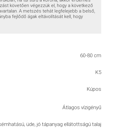
rukban, ha túl sűrű a korona, akkor érdemes
rágzást követően végezzük el, hogy a következő
zavartalan. A metszés tehát legfelejebb a belső,
nyba fejlődő ágak eltávolítását kell, hogy
60-80 cm
K5
Kúpos
Átlagos vízigényű
émhatású, üde, jó tápanyag ellátottságú talaj