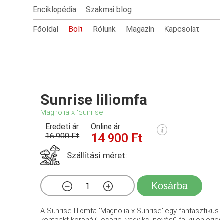
Enciklopédia
Szakmai blog
Főoldal
Bolt
Rólunk
Magazin
Kapcsolat
Sunrise liliomfa
Magnolia x 'Sunrise'
Eredeti ár
Online ár
16 900 Ft
14 900 Ft
Szállítási méret:
Kosárba
A Sunrise liliomfa 'Magnolia x Sunrise' egy fantasztikus
kompakt koronájú cserje, vagy ksi növésű fa különleges