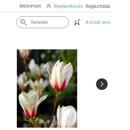
Arborétum
Bejelentkezés
Regisztrálás
A kosár üres