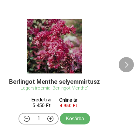
Berlingot Menthe selyemmirtusz
Lagerstroemia 'Berlingot Menthe'
Eredeti ár
Online ár
5 450 Ft
4 950 Ft
Kosárba