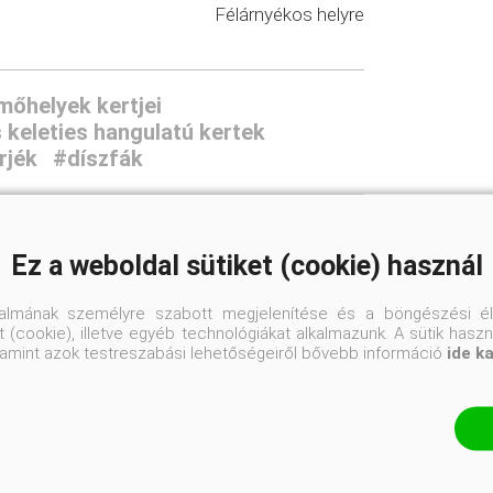
Félárnyékos helyre
mőhelyek kertjei
 keleties hangulatú kertek
rjék
#díszfák
Ez a weboldal sütiket (cookie) használ
talmának személyre szabott megjelenítése és a böngészési él
 (cookie), illetve egyéb technológiákat alkalmazunk. A sütik hasz
valamint azok testreszabási lehetőségeiről bővebb információ
ide k