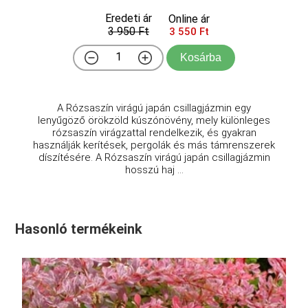
Eredeti ár
Online ár
3 950 Ft
3 550 Ft
Kosárba
A Rózsaszín virágú japán csillagjázmin egy
lenyűgöző örökzöld kúszónövény, mely különleges
rózsaszín virágzattal rendelkezik, és gyakran
használják kerítések, pergolák és más támrenszerek
díszítésére. A Rózsaszín virágú japán csillagjázmin
hosszú haj ...
Hasonló termékeink