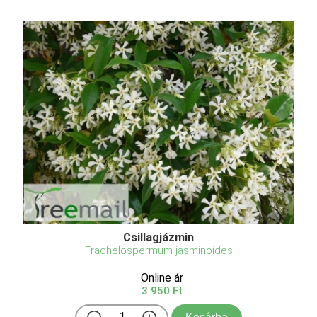
Csillagjázmin
Trachelospermum jasminoides
Online ár
3 950 Ft