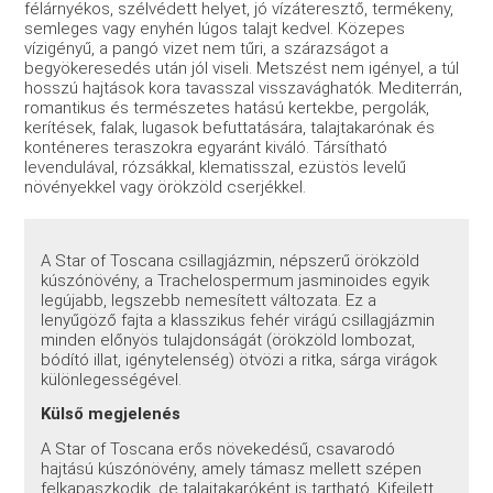
félárnyékos, szélvédett helyet, jó vízáteresztő, termékeny,
semleges vagy enyhén lúgos talajt kedvel. Közepes
vízigényű, a pangó vizet nem tűri, a szárazságot a
begyökeresedés után jól viseli. Metszést nem igényel, a túl
hosszú hajtások kora tavasszal visszavághatók. Mediterrán,
romantikus és természetes hatású kertekbe, pergolák,
kerítések, falak, lugasok befuttatására, talajtakarónak és
konténeres teraszokra egyaránt kiváló. Társítható
levendulával, rózsákkal, klematisszal, ezüstös levelű
növényekkel vagy örökzöld cserjékkel.
A Star of Toscana csillagjázmin, népszerű örökzöld
kúszónövény, a Trachelospermum jasminoides egyik
legújabb, legszebb nemesített változata. Ez a
lenyűgöző fajta a klasszikus fehér virágú csillagjázmin
minden előnyös tulajdonságát (örökzöld lombozat,
bódító illat, igénytelenség) ötvözi a ritka, sárga virágok
különlegességével.
Külső megjelenés
A Star of Toscana erős növekedésű, csavarodó
hajtású kúszónövény, amely támasz mellett szépen
felkapaszkodik, de talajtakaróként is tartható. Kifejlett