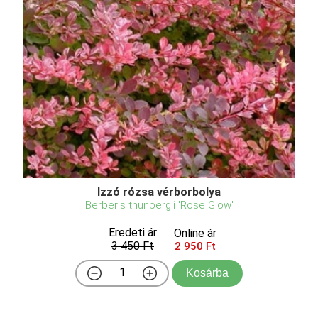
Izzó rózsa vérborbolya
Berberis thunbergii 'Rose Glow'
Eredeti ár
Online ár
3 450 Ft
2 950 Ft
Kosárba