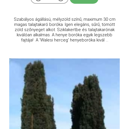
Szabályos ágállású, mélyzöld színű, maximum 30 cm
magas talajtakaró boróka. Igen elegáns, sűrű, tömött
zöld szőnyeget alkot. Sziklakertbe és talajtakarónak
kiválóan alkalmas. A henye boróka egyik legszebb
fajtája! A 'Walesi herceg' henyeboróka kivál ...