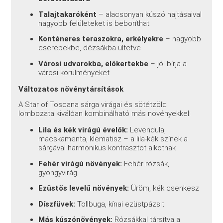
Talajtakaróként
– alacsonyan kúszó hajtásaival
nagyobb felületeket is beboríthat
Konténeres teraszokra, erkélyekre
– nagyobb
cserepekbe, dézsákba ültetve
Városi udvarokba, előkertekbe
– jól bírja a
városi körülményeket
Változatos növénytársítások
A Star of Toscana sárga virágai és sötétzöld
lombozata kiválóan kombinálható más növényekkel:
Lila és kék virágú évelők:
Levendula,
macskamenta, klematisz – a lila-kék színek a
sárgával harmonikus kontrasztot alkotnak
Fehér virágú növények:
Fehér rózsák,
gyöngyvirág
Ezüstös levelű növények:
Üröm, kék csenkesz
Díszfüvek:
Tollbuga, kínai ezüstpázsit
Más kúszónövények:
Rózsákkal társítva a