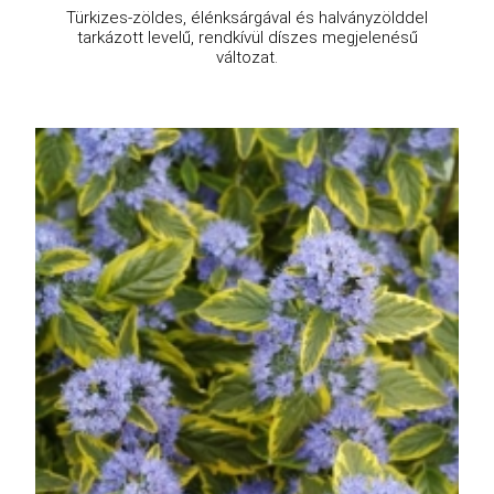
Türkizes-zöldes, élénksárgával és halványzölddel
tarkázott levelű, rendkívül díszes megjelenésű
változat.