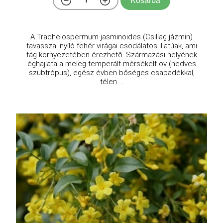
Kosárba
A Trachelospermum jasminoides (Csillag jázmin)
tavasszal nyíló fehér virágai csodálatos illatúak, ami
tág környezetében érezhető. Származási helyének
éghajlata a meleg-temperált mérsékelt öv (nedves
szubtrópus), egész évben bőséges csapadékkal,
télen ...