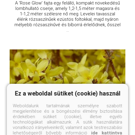
A 'Rose Glow' fajta egy felálló, kompakt növekedésű
lombhullató cserje, amely 1,2-1,5 méter magasra és
1-1,2 méter szélesre nő meg. Levelei tavasszal
élénk rózsaszínűek ezüstös foltokkal, majd nyáron
mélyebb rózsaszínűvé és bíborrá érlelődnek, ősszel
...
Ez a weboldal sütiket (cookie) használ
Weboldalunk tartalmának személyre szabott
megjelenítése és a böngészési élmény biztosítása
érdekében sütiket (cookie), illetve egyéb
technológiákat alkalmazunk. A sütik használatára
vonatkozó irányelveinkről, valamint azok testreszabási
lehetőségeiről bővebb információ
ide kattintva