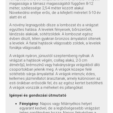
magassága a támasz magasságától függően 8-12
méter, szélessége 2,5-4 méter között alakul.
Növekedési erélye erős, de a kifejlett méretet 5-10 év
alatt éri el.
A növény legnagyobb dísze a lombozat és a virágzat
együttes hatása. A levelek fényesek, bőrszerűek,
lándzsás alakúak, sötétzöldek. A lombozat egész
évben díszít, télen gyakran bronzos árnyalatot öltenek
a levelek. A fiatal hajtások világosabb zöldek, a levelek
fonákja világosabb.
A virágok nyáron, júniustól szeptemberig nyílnak. A
virágzat a hajtások végén, csillag alakú, 2-3 cm
átmérőjű, krémszínű vagy halványsárga virágokból álló
csoportokban jelenik meg. A virágok közepe felé
sötétebb sárga árnyalattal. A virágok intenzív, édes,
kellemes jázminillatot árasztanak, amely különösen az
esti órákban erősödik fel, és az egész kertet betöltheti.
A virágok vonzzák a méheket és pillangókat.
Igényei és gondozási útmutató
Fényigény:
Napos vagy félárnyékos helyet
egyaránt kedvel, de a legbőségesebb virágzást
teljes napfényben hozza. Napos fekvésben a