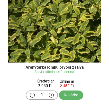
Aranytarka lombú orvosi zsálya
Salvia officinalis 'Icterina'
Eredeti ár
Online ár
2 950 Ft
2 450 Ft
Kosárba