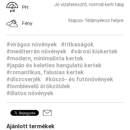
Jó vízáteresztő, normál kerti talaj
PH:
Napos- félárnyékos helyre
Fény:
#virágos növények
#ritkaságok
#mediterrán növények
#városi kiskertek
#modern, minimalista kertek
#japán és keleties hangulatú kertek
#romantikus, falusias kertek
#díszcserjék
#kúszó- és futónövények
#lomblevelű örökzöldek
#illatos növények
Ajánlott termékek