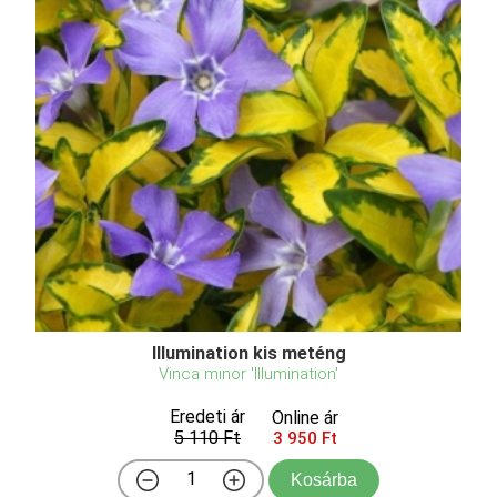
Illumination kis meténg
Vinca minor 'Illumination'
Eredeti ár
Online ár
5 110 Ft
3 950 Ft
Kosárba