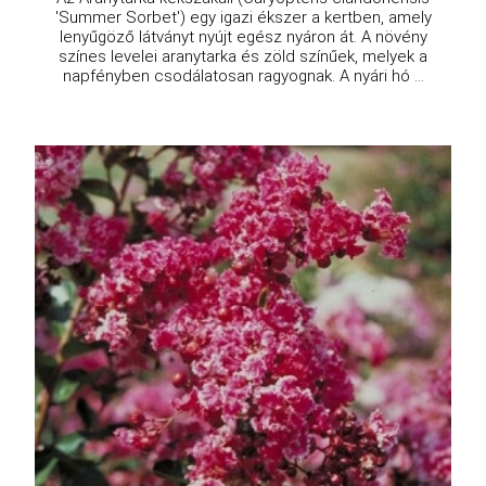
'Summer Sorbet') egy igazi ékszer a kertben, amely
lenyűgöző látványt nyújt egész nyáron át. A növény
színes levelei aranytarka és zöld színűek, melyek a
napfényben csodálatosan ragyognak. A nyári hó ...