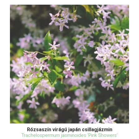
Rózsaszín virágú japán csillagjázmin
Trachelospermum jasminoides 'Pink Showers'