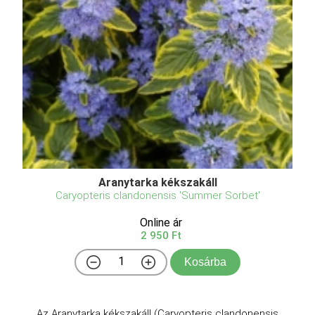
Aranytarka kékszakáll
Caryopteris clandonensis 'Summer Sorbet'
Online ár
2 950 Ft
Kosárba
Az Aranytarka kékszakáll (Caryopteris clandonensis