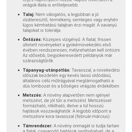
virágok illata is erőteljesebb.
Talaj:
Nem válogatós, a legjobban a jó
vízáteresztő, termékeny, semleges vagy enyhén
lúgos kémhatású talajban érzi magát. A savanyú
talajokat is tolerálja.
Öntözés:
Közepes vízigényű. A fiatal, frissen
ültetett növényeket a gyökérnövekedés első
évében rendszeresen, mélyrehatóan kell öntözni.
Az idősebb, begyökeresedett példányok már
szárazságtűrők.
Tápanyag-utánpótlás:
Tavasszal, a növekedési
időszak kezdetén egy kevés lassú oldódású,
általános célú műtrágyával megtámogatható a
dús lombozat és a bőséges virágzás érdekében.
Metszés:
A növény alapvetően nem igényel
metszést, de jól tűri a metszést. Metszéssel
formázható, ritkítható, illetve a túl hosszú
hajtások visszavághatók. A legjobb időpont a
metszésre kora tavasszal (február-március).
Támrendszer:
A növény önmagát is tudja tartani
a fiatal, csavarodó hajtások segítségével, de a