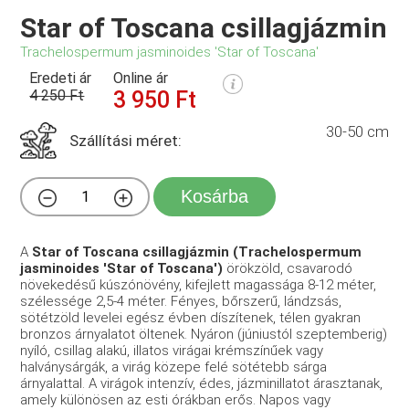
Star of Toscana csillagjázmin
Trachelospermum jasminoides 'Star of Toscana'
Eredeti ár
Online ár
4 250 Ft
3 950 Ft
30-50 cm
Szállítási méret:
Kosárba
A
Star of Toscana csillagjázmin (Trachelospermum
jasminoides 'Star of Toscana')
örökzöld, csavarodó
növekedésű kúszónövény, kifejlett magassága 8-12 méter,
szélessége 2,5-4 méter. Fényes, bőrszerű, lándzsás,
sötétzöld levelei egész évben díszítenek, télen gyakran
bronzos árnyalatot öltenek. Nyáron (júniustól szeptemberig)
nyíló, csillag alakú, illatos virágai krémszínűek vagy
halványsárgák, a virág közepe felé sötétebb sárga
árnyalattal. A virágok intenzív, édes, jázminillatot árasztanak,
amely különösen az esti órákban erős. Napos vagy