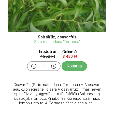
Spirálfűz, csavarfűz
Salix matsudana 'Tortuosa'
Eredeti ár
Online ár
4 250 Ft
3 450 Ft
Kosárba
Csavarfűz (Salix matsudana 'Tortuosa') – A csavart
ágú, különleges téli díszfa A csavarfűz – más néven
spirálfűz vagy kígyófűz – a fűzfafélék (Salicaceae)
családjába tartozó, Kínából és Koreából származó
lombhullató fa. A 'Tortuosa' fajtajelzés a lat ...