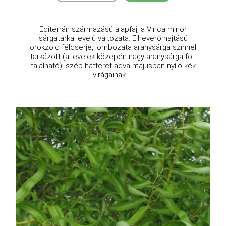
Editerrán származású alapfaj, a Vinca minor
sárgatarka levelű változata. Elheverő hajtású
örökzöld félcserje, lombozata aranysárga színnel
tarkázott (a levelek közepén nagy aranysárga folt
található), szép hátteret adva májusban nyíló kék
virágainak. ...