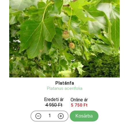
Platánfa
Platanus acerifolia
Eredeti ár
Online ár
4 950 Ft
5 750 Ft
Kosárba