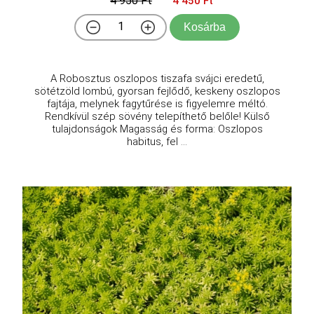
4 950 Ft
4 450 Ft
Kosárba
A Robosztus oszlopos tiszafa svájci eredetű,
sötétzöld lombú, gyorsan fejlődő, keskeny oszlopos
fajtája, melynek fagytűrése is figyelemre méltó.
Rendkívül szép sövény telepíthető belőle! Külső
tulajdonságok Magasság és forma: Oszlopos
habitus, fel ...