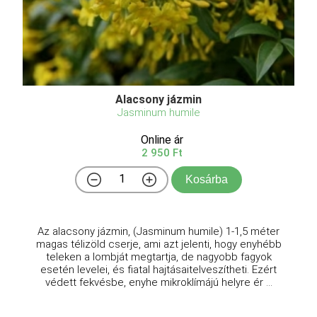
Alacsony jázmin
Jasminum humile
Online ár
2 950 Ft
Kosárba
Az alacsony jázmin, (Jasminum humile) 1-1,5 méter
magas télizöld cserje, ami azt jelenti, hogy enyhébb
teleken a lombját megtartja, de nagyobb fagyok
esetén levelei, és fiatal hajtásaitelveszítheti. Ezért
védett fekvésbe, enyhe mikroklímájú helyre ér ...