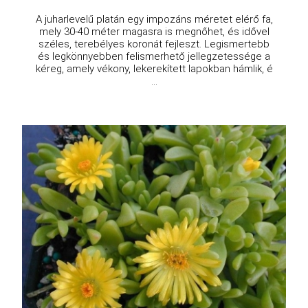
A juharlevelű platán egy impozáns méretet elérő fa,
mely 30-40 méter magasra is megnőhet, és idővel
széles, terebélyes koronát fejleszt. Legismertebb
és legkönnyebben felismerhető jellegzetessége a
kéreg, amely vékony, lekerekített lapokban hámlik, é
...