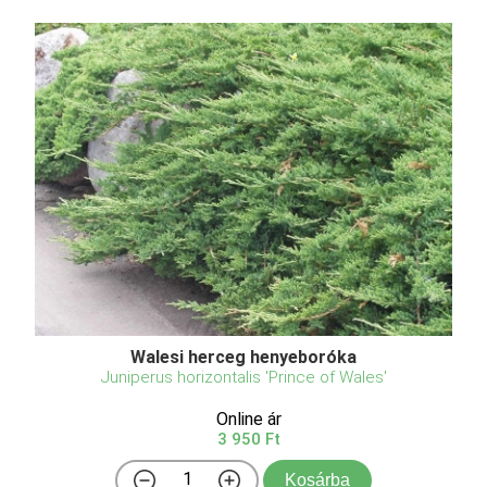
Walesi herceg henyeboróka
Juniperus horizontalis 'Prince of Wales'
Online ár
3 950 Ft
Kosárba