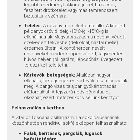
legjobb eredményt akkor érjük el, ha rácsot,
feszített drótkötelet vagy más támrendszert
biztosítunk számára.
Telelés:
A növény mérsékelten télálló. A kifejlett
példányok rövid ideig -10°C-ig, -15°C-ig is
ellenállhatnak. Magyarországon a növényt védett,
szélvédett fekvésbe (déli oldal, házfal mellé)
érdemes ültetni. A konténerben nevelt
növényeket mindenképpen védett, fagymentes,
hűvös helyen (pl. garázs, lépcsőház, üvegezett
terasz) kell teleltetni.
Kártevők, betegségek:
Általában nagyon
ellenálló, betegségek és kártevők ritkán támadják
meg. A pangó vizes talajban gyökérrothadás
előfordulhat. A tejszerű nedv bőrirritációt
okozhat, ezért metszéskor viseljünk kesztyűt.
Felhasználás a kertben
A Star of Toscana csillagjázmin a sokoldalúságának
köszönhetően rendkívül sokféleképpen felhasználható:
Falak, kerítések, pergolák, lugasok
befuttatására