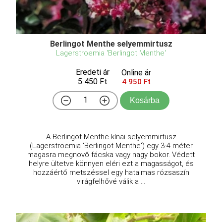
Berlingot Menthe selyemmirtusz
Lagerstroemia 'Berlingot Menthe'
Eredeti ár
Online ár
5 450 Ft
4 950 Ft
Kosárba
A Berlingot Menthe kínai selyemmirtusz
(Lagerstroemia 'Berlingot Menthe') egy 3-4 méter
magasra megnövő fácska vagy nagy bokor. Védett
helyre ültetve könnyen eléri ezt a magasságot, és
hozzáértő metszéssel egy hatalmas rózsaszín
virágfelhővé válik a ...