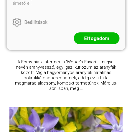
érhető el.
Weber's Favorit pompás aranyfa, aranyvessző
Forsythia x intermedia 'Weber's Favorit'
Beállítások
Eredeti ár
Online ár
3 250 Ft
2 950 Ft
Elfogadom
Kosárba
A Forsythia x intermedia 'Weber's Favorit', magyar
nevén aranyvessző, egy igazi kuriózum az aranyfák
között. Míg a hagyományos aranyfák hatalmas
bokrokká cseperedhetnek, addig ez a fajta
megmarad alacsony, kompakt termetűnek. Március-
áprilisban, még ...