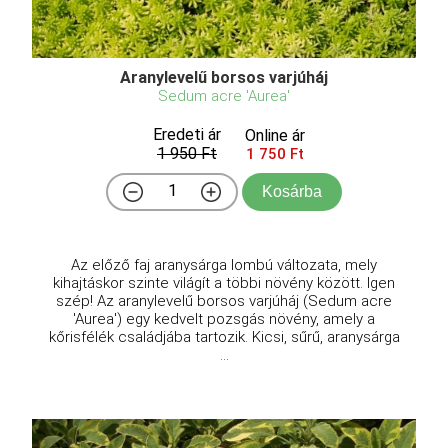
Aranylevelű borsos varjúháj
Sedum acre 'Aurea'
Eredeti ár
Online ár
1 950 Ft
1 750 Ft
Kosárba
Az előző faj aranysárga lombú változata, mely
kihajtáskor szinte világít a többi növény között. Igen
szép! Az aranylevelű borsos varjúháj (Sedum acre
'Aurea') egy kedvelt pozsgás növény, amely a
kőrisfélék családjába tartozik. Kicsi, sűrű, aranysárga
...