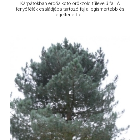
Kárpátokban erdőalkotó örökzöld tűlevelű fa . A
fenyőfélék családjába tartozó faj a legismertebb és
legelterjedte ...