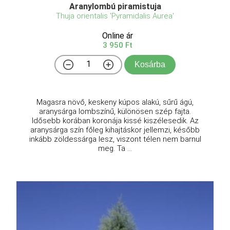
Aranylombú piramistuja
Thuja orientalis 'Pyramidalis Aurea'
Online ár
3 950 Ft
Kosárba
Magasra növő, keskeny kúpos alakú, sűrű ágú,
aranysárga lombszínű, különösen szép fajta.
Idősebb korában koronája kissé kiszélesedik. Az
aranysárga szín főleg kihajtáskor jellemzi, később
inkább zöldessárga lesz, viszont télen nem barnul
meg. Ta ...