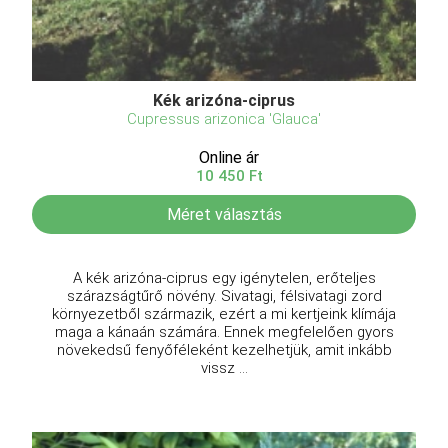
Kék arizóna-ciprus
Cupressus arizonica 'Glauca'
Online ár
10 450 Ft
Méret választás
A kék arizóna-ciprus egy igénytelen, erőteljes
szárazságtűrő növény. Sivatagi, félsivatagi zord
környezetből származik, ezért a mi kertjeink klímája
maga a kánaán számára. Ennek megfelelően gyors
növekedsű fenyőféleként kezelhetjük, amit inkább
vissz ...