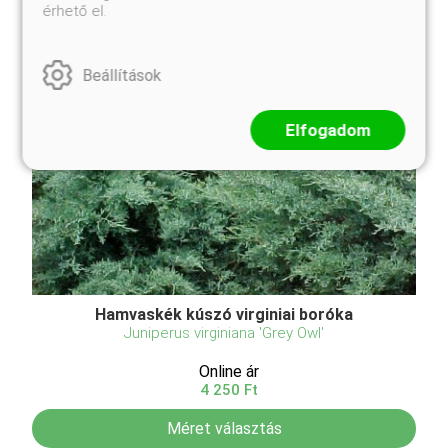
érhető el.
Beállítások
Elfogadom
Hamvaskék kúszó virginiai boróka
Juniperus virginiana 'Grey Owl'
Online ár
4 250 Ft
Méret választás