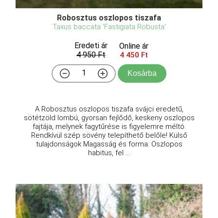
Robosztus oszlopos tiszafa
Taxus baccata 'Fastigiata Robusta'
Eredeti ár
Online ár
4 950 Ft
4 450 Ft
Kosárba
A Robosztus oszlopos tiszafa svájci eredetű,
sötétzöld lombú, gyorsan fejlődő, keskeny oszlopos
fajtája, melynek fagytűrése is figyelemre méltó.
Rendkívül szép sövény telepíthető belőle! Külső
tulajdonságok Magasság és forma: Oszlopos
habitus, fel ...