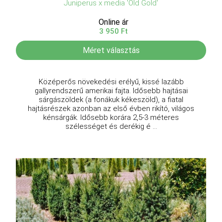
Juniperus x media 'Old Gold'
Online ár
3 950 Ft
Méret választás
Középerős növekedési erélyű, kissé lazább
gallyrendszerű amerikai fajta. Idősebb hajtásai
sárgászöldek (a fonákuk kékeszöld), a fiatal
hajtásrészek azonban az első évben rikító, világos
kénsárgák. Idősebb korára 2,5-3 méteres
szélességet és derékig é ...