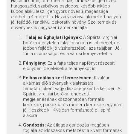
Hajtásai sűrűn, tömötten állnak, lombszíne igen szép
haragoszöld, szabályos oszlopos, később inkább
kúpos alakú lesz. Igen gyors növésű, magassága
elérheti a 4 métert is. Hazai viszonyaink mellett nagyon
jól fejlődő, rendkívül dekoratív növény. Szoliternek és
sövénynek is nagyszerű amerikai fajta.
Talaj és Éghajlati Igények:
A Spártai virginiai
boróka igénytelen talajtípusokon is jól megél, de
jobban fejlődik jó vízátersztésű, laza talajban. Jól
tűri a szárazságot és a városi környezetet is.
Fényigény:
Ez a fajta teljes napfényt részesíti
előnyben, de elviseli a félárnyékot is.
Felhasználása kerttervezésben:
Kiválóan
alkalmas élő sövények kialakítására,
térhatárolóként vagy díszcserjeként a kertben. A
Spártai virginiai boróka rendezett
megjelenésének köszönhetően formális
kertekbe, parkokba és modern kertekbe egyaránt
jól illeszkedik. Kiválóan formázható pl. spirál
alakúra.
Gondozás:
Az átlagos gondozás magában
foglalja az időszakos metszést a kívánt formának