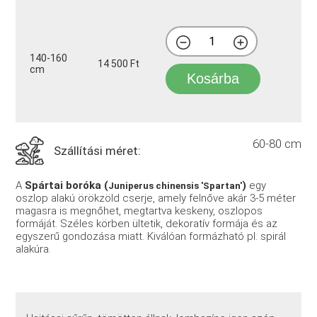
140-160
14 500 Ft
cm
Kosárba
60-80 cm
Szállítási méret:
A
Spártai boróka (
)
egy
Juniperus chinensis 'Spartan'
oszlop alakú örökzöld cserje, amely felnőve akár 3-5 méter
magasra is megnőhet, megtartva keskeny, oszlopos
formáját. Széles körben ültetik, dekoratív formája és az
egyszerű gondozása miatt. Kiválóan formázható pl. spirál
alakúra.