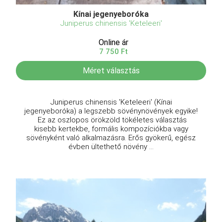
Kínai jegenyeboróka
Juniperus chinensis 'Keteleeri'
Online ár
7 750 Ft
Méret választás
Juniperus chinensis 'Keteleeri' (Kínai
jegenyeboróka) a legszebb sövénynövények egyike!
Ez az oszlopos örökzöld tökéletes választás
kisebb kertekbe, formális kompozíciókba vagy
sövényként való alkalmazásra. Erős gyökerű, egész
évben ültethető növény ...