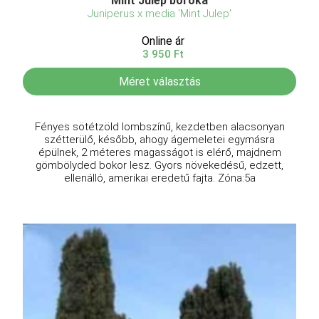
Mint Julep boróka
Juniperus x media 'Mint Julep'
Online ár
3 950 Ft
Méret választás
Fényes sötétzöld lombszínű, kezdetben alacsonyan
szétterülő, később, ahogy ágemeletei egymásra
épülnek, 2 méteres magasságot is elérő, majdnem
gömbölyded bokor lesz. Gyors növekedésű, edzett,
ellenálló, amerikai eredetű fajta. Zóna:5a