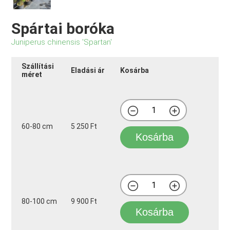
Spártai boróka
Juniperus chinensis 'Spartan'
Szállítási
Eladási ár
Kosárba
méret
60-80 cm
5 250 Ft
Kosárba
80-100 cm
9 900 Ft
Kosárba