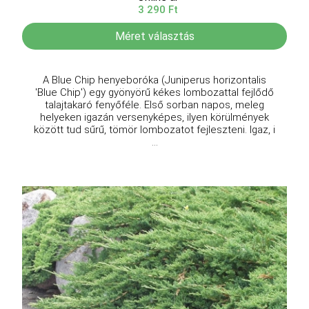
3 290 Ft
Méret választás
A Blue Chip henyeboróka (Juniperus horizontalis
'Blue Chip') egy gyönyörű kékes lombozattal fejlődő
talajtakaró fenyőféle. Első sorban napos, meleg
helyeken igazán versenyképes, ilyen körülmények
között tud sűrű, tömör lombozatot fejleszteni. Igaz, i
...