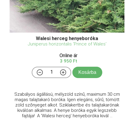
Walesi herceg henyeboróka
Juniperus horizontalis 'Prince of Wales'
Online ár
3 950 Ft
Kosárba
Szabályos ágállású, mélyzöld színű, maximum 30 cm
magas talajtakaró boróka. Igen elegáns, sűrű, tömött
zöld szőnyeget alkot. Sziklakertbe és talajtakarónak
kiválóan alkalmas. A henye boróka egyik legszebb
fajtája! A 'Walesi herceg' henyeboróka kivál ...