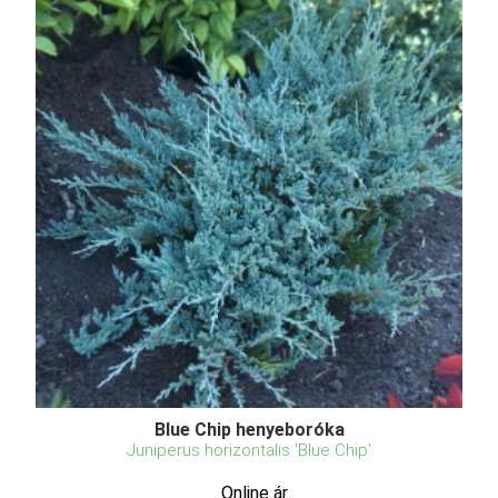
Blue Chip henyeboróka
Juniperus horizontalis 'Blue Chip'
Online ár