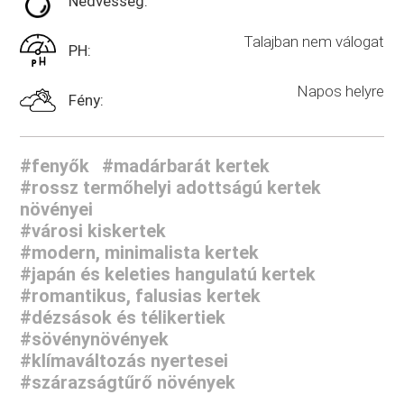
Nedvesség:
Talajban nem válogat
PH:
Napos helyre
Fény:
#fenyők
#madárbarát kertek
#rossz termőhelyi adottságú kertek
növényei
#városi kiskertek
#modern, minimalista kertek
#japán és keleties hangulatú kertek
#romantikus, falusias kertek
#dézsások és télikertiek
#sövénynövények
#klímaváltozás nyertesei
#szárazságtűrő növények