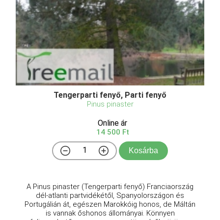
Tengerparti fenyő, Parti fenyő
Pinus pinaster
Online ár
14 500 Ft
Kosárba
A Pinus pinaster (Tengerparti fenyő) Franciaország
dél-atlanti partvidékétől, Spanyolországon és
Portugálián át, egészen Marokkóig honos, de Máltán
is vannak őshonos állományai. Könnyen