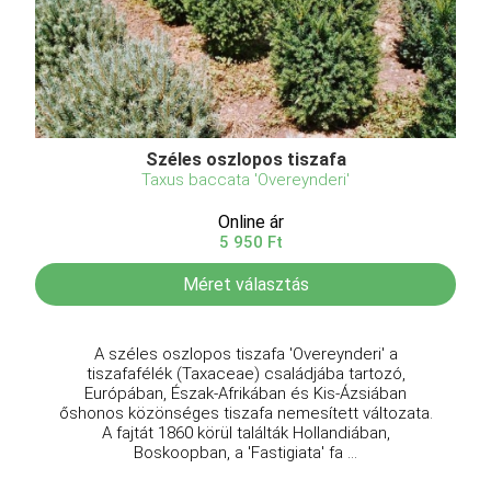
Széles oszlopos tiszafa
Taxus baccata 'Overeynderi'
Online ár
5 950 Ft
Méret választás
A széles oszlopos tiszafa 'Overeynderi' a
tiszafafélék (Taxaceae) családjába tartozó,
Európában, Észak-Afrikában és Kis-Ázsiában
őshonos közönséges tiszafa nemesített változata.
A fajtát 1860 körül találták Hollandiában,
Boskoopban, a 'Fastigiata' fa ...