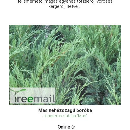
felismerhető, magas egyenes törzséről, vöröses
kérgéről, illetve ...
Mas nehézszagú boróka
Juniperus sabina 'Mas'
Online ár