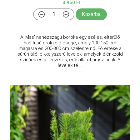
3 950 Ft
Kosárba
A 'Mas' nehézszagú boróka egy széles, elterülő
habitusú örökzöld cserje, amely 100-150 cm
magasra és 200-300 cm szélesre nő. Fő értéke a
sűrűn álló, pikkelyszerű levelek, amelyek élénkzöld
színűek és jellegzetes, erős illatot árasztanak. A
levelek té ...