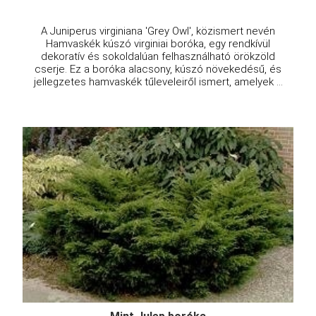
A Juniperus virginiana 'Grey Owl', közismert nevén
Hamvaskék kúszó virginiai boróka, egy rendkívül
dekoratív és sokoldalúan felhasználható örökzöld
cserje. Ez a boróka alacsony, kúszó növekedésű, és
jellegzetes hamvaskék tűleveleiről ismert, amelyek ...