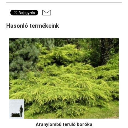
Hasonló termékeink
Aranylombú terülő boróka