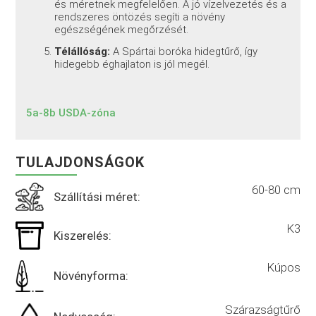
és méretnek megfelelően. A jó vízelvezetés és a
rendszeres öntözés segíti a növény
egészségének megőrzését.
Télállóság:
A Spártai boróka hidegtűrő, így
hidegebb éghajlaton is jól megél.
5a-8b USDA-zóna
TULAJDONSÁGOK
60-80 cm
Szállítási méret:
K3
Kiszerelés:
Kúpos
Növényforma:
Szárazságtűrő