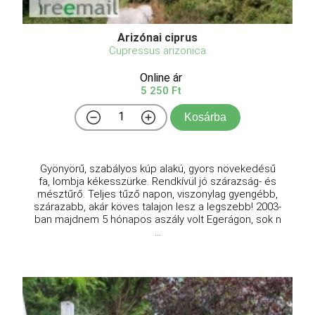
Arizónai ciprus
Cupressus arizonica
Online ár
5 250 Ft
Kosárba
Gyönyörű, szabályos kúp alakú, gyors növekedésű
fa, lombja kékesszürke. Rendkívül jó szárazság- és
mésztűrő. Teljes tűző napon, viszonylag gyengébb,
szárazabb, akár köves talajon lesz a legszebb! 2003-
ban majdnem 5 hónapos aszály volt Egerágon, sok n
...