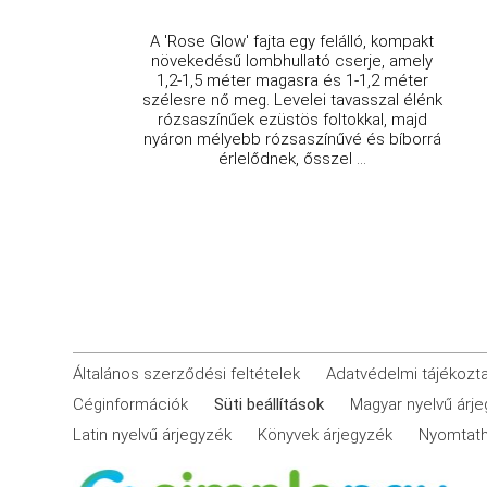
A 'Rose Glow' fajta egy felálló, kompakt
növekedésű lombhullató cserje, amely
1,2-1,5 méter magasra és 1-1,2 méter
szélesre nő meg. Levelei tavasszal élénk
rózsaszínűek ezüstös foltokkal, majd
nyáron mélyebb rózsaszínűvé és bíborrá
érlelődnek, ősszel ...
Általános szerződési feltételek
Adatvédelmi tájékozt
Céginformációk
Süti beállítások
Magyar nyelvű árj
Latin nyelvű árjegyzék
Könyvek árjegyzék
Nyomtath