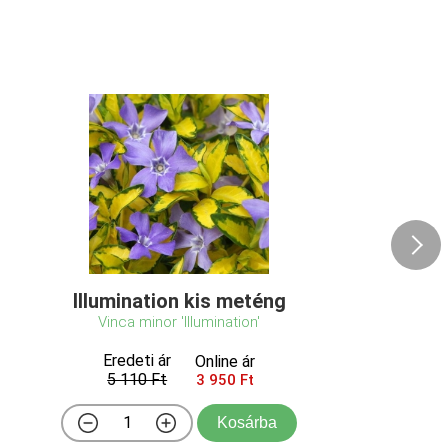
Illumination kis meténg
Vinca minor 'Illumination'
Eredeti ár
Online ár
5 110 Ft
3 950 Ft
Kosárba