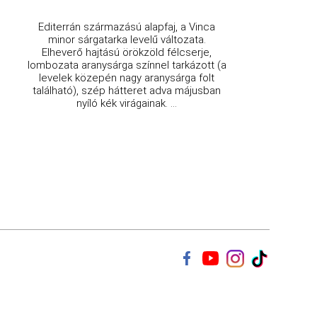
Editerrán származású alapfaj, a Vinca
minor sárgatarka levelű változata.
Elheverő hajtású örökzöld félcserje,
lombozata aranysárga színnel tarkázott (a
levelek közepén nagy aranysárga folt
található), szép hátteret adva májusban
nyíló kék virágainak. ...