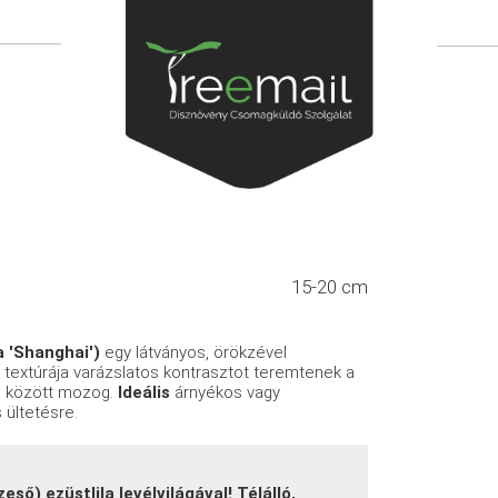
15-20 cm
 'Shanghai')
egy látványos, örökzével
textúrája varázslatos kontrasztot teremtenek a
m
között mozog.
Ideális
árnyékos vagy
 ültetésre.
ső) ezüstlila levélvilágával! Télálló,