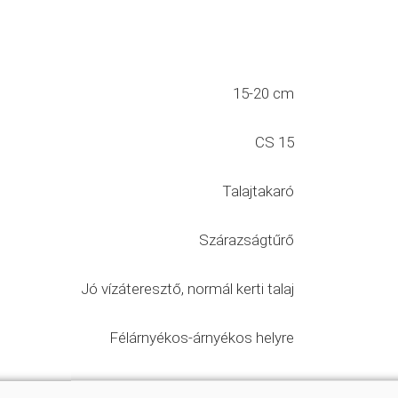
15-20 cm
CS 15
Talajtakaró
Szárazságtűrő
Jó vízáteresztő, normál kerti talaj
Félárnyékos-árnyékos helyre