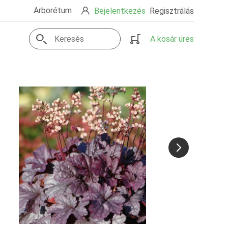
Arborétum
Bejelentkezés
Regisztrálás
A kosár üres