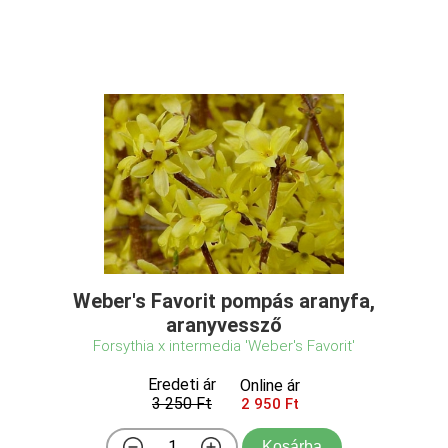
Weber's Favorit pompás aranyfa,
aranyvessző
Forsythia x intermedia 'Weber's Favorit'
Eredeti ár
Online ár
3 250 Ft
2 950 Ft
Kosárba