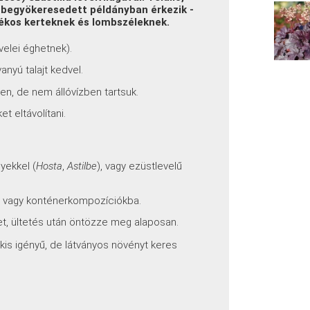
 begyökeresedett példányban érkezik -
yékos kerteknek és lombszéleknek.
velei éghetnek).
nyú talajt kedvel.
en, de nem állóvízben tartsuk.
t eltávolítani.
yekkel (
Hosta
,
Astilbe
), vagy ezüstlevelű
, vagy konténerkompozíciókba.
et, ültetés után öntözze meg alaposan.
, kis igényű, de látványos növényt keres