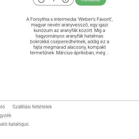
A Forsythia x intermedia 'Weber's Favorit',
magyar nevén aranyvessző, egy igazi
kuriózum az aranyfák között. Míg a
hagyományos aranyfák hatalmas
bokrokká cseperedhetnek, addig ez a
fajta megmarad alacsony, kompakt
termetűnek. Március-áprilisban, még ...
ató
Szállítási feltételek
egyzék
ató katalógus