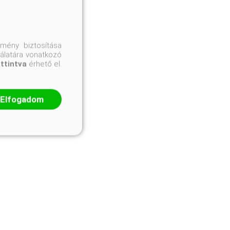
mény biztosítása
nálatára vonatkozó
attintva
érhető el.
Elfogadom