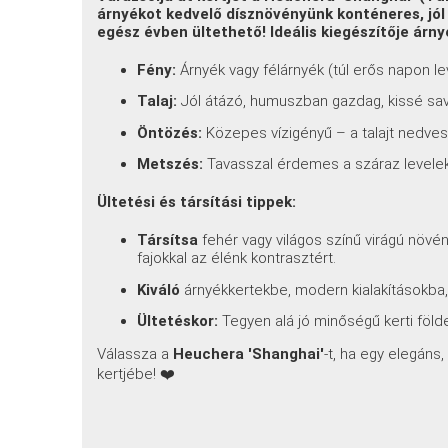
árnyékot kedvelő dísznövényünk konténeres, jól
egész évben ültethető! Ideális kiegészítője árn
Fény:
Árnyék vagy félárnyék (túl erős napon le
Talaj:
Jól átázó, humuszban gazdag, kissé sava
Öntözés:
Közepes vízigényű – a talajt nedves
Metszés:
Tavasszal érdemes a száraz leveleke
Ültetési és társítási tippek:
Társítsa
fehér vagy világos színű virágú növén
fajokkal az élénk kontrasztért.
Kiváló
árnyékkertekbe, modern kialakításokba
Ültetéskor:
Tegyen alá jó minőségű kerti föld
Válassza a
Heuchera 'Shanghai'
-t, ha egy elegáns
kertjébe! ❤️