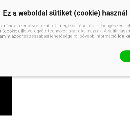
árosi kiskertek
 keleties hangulatú kertek
Ez a weboldal sütiket (cookie) használ
elű örökzöldek
#évelők
talmának személyre szabott megjelenítése és a böngészési él
 (cookie), illetve egyéb technológiákat alkalmazunk. A sütik hasz
valamint azok testreszabási lehetőségeiről bővebb információ
ide k