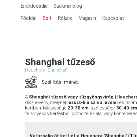
Enciklopédia
Szakmai blog
Főoldal
Bolt
Rólunk
Magazin
Kapcsolat
Shanghai tűzeső
Heuchera 'Shanghai'
Szállítási méret:
A
Shanghai tűzeső vagy tűzgyöngyvirág (Heuchera
dísznövény, melynek
ezüst-lila színű levelei
és finom 
kertben. Magassága
20-30 cm
, szélessége
30-40 c
félárnyékos kertekbe, lombszélek alá, vagy konténeres
Varázsolja át kertjét a Heuchera 'Shanghai' (Tűze