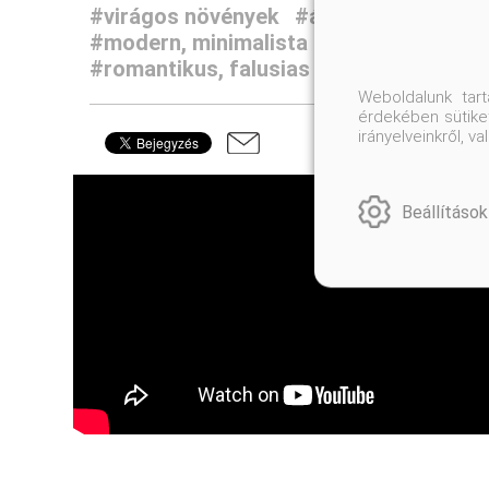
#virágos növények
#árnyas kertek
#v
#modern, minimalista kertek
#japán és
#romantikus, falusias kertek
#lomblev
Weboldalunk tar
érdekében sütiket
irányelveinkről, 
Beállítások