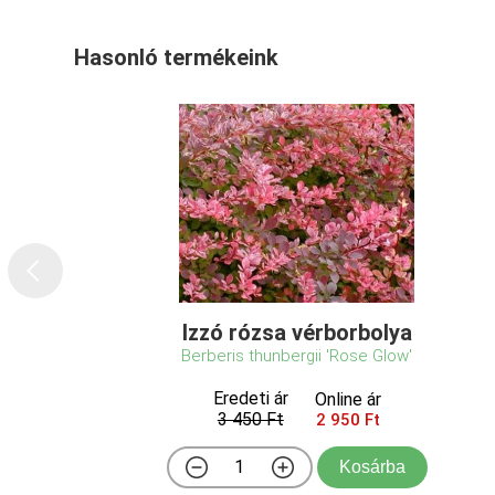
Hasonló termékeink
Izzó rózsa vérborbolya
Berberis thunbergii 'Rose Glow'
Eredeti ár
Online ár
3 450 Ft
2 950 Ft
Kosárba