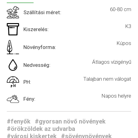
60-80 cm
Szállítási méret:
K3
Kiszerelés:
Kúpos
Növényforma:
Átlagos vízigényű
Nedvesség:
Talajban nem válogat
PH:
Napos helyre
Fény:
#fenyők
#gyorsan növő növények
#örökzöldek az udvarba
#városi kiskertek
#sövénynövények