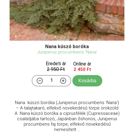
Nana kúszó boróka
Juniperus procumbens 'Nana'
Eredeti ár
Online ár
2 950 Ft
2 450 Ft
Kosárba
Nana kúszó boróka (Juniperus procumbens 'Nana')
– A talajtakaró, elfekvő növekedésű törpe örökzöld
A Nana kúszó boróka a ciprusfélék (Cupressaceae)
családjába tartozó, Japánban őshonos, Juniperus
procumbens faj törpe, elfekvő növekedésű
nemesített ...