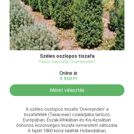
Széles oszlopos tiszafa
Taxus baccata 'Overeynderi'
Online ár
5 950 Ft
Méret választás
A széles oszlopos tiszafa 'Overeynderi' a
tiszafafélék (Taxaceae) családjába tartozó,
Európában, Észak-Afrikában és Kis-Ázsiában
őshonos közönséges tiszafa nemesített változata.
A fajtát 1860 körül találták Hollandiában,