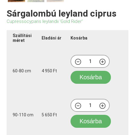
Sárgalombú leyland ciprus
Cupressocyparis leylandii 'Gold Rider'
Szállítási
Eladási ár
Kosárba
méret
60-80 cm
4 950 Ft
Kosárba
90-110 cm
5 650 Ft
Kosárba