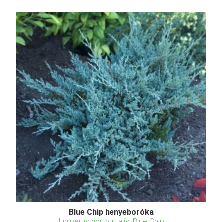
Blue Chip henyeboróka
Juniperus horizontalis 'Blue Chip'