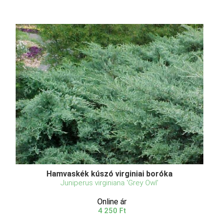
Hamvaskék kúszó virginiai boróka
Juniperus virginiana 'Grey Owl'
Online ár
4 250 Ft