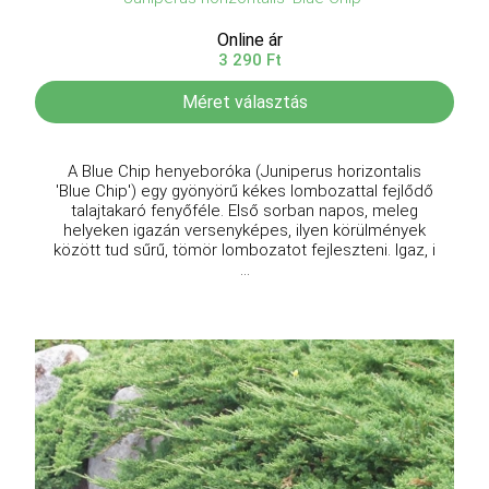
Online ár
3 290 Ft
Méret választás
A Blue Chip henyeboróka (Juniperus horizontalis
'Blue Chip') egy gyönyörű kékes lombozattal fejlődő
talajtakaró fenyőféle. Első sorban napos, meleg
helyeken igazán versenyképes, ilyen körülmények
között tud sűrű, tömör lombozatot fejleszteni. Igaz, i
...