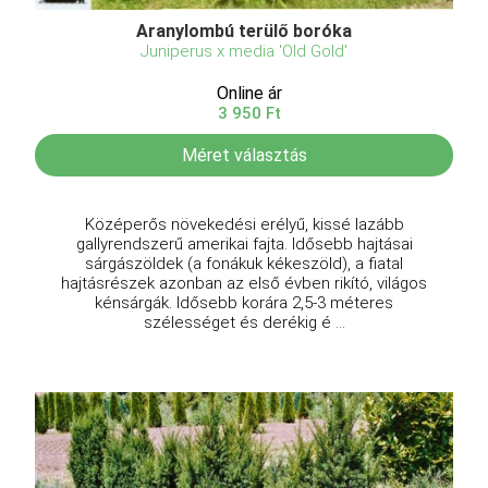
Aranylombú terülő boróka
Juniperus x media 'Old Gold'
Online ár
3 950 Ft
Méret választás
Középerős növekedési erélyű, kissé lazább
gallyrendszerű amerikai fajta. Idősebb hajtásai
sárgászöldek (a fonákuk kékeszöld), a fiatal
hajtásrészek azonban az első évben rikító, világos
kénsárgák. Idősebb korára 2,5-3 méteres
szélességet és derékig é ...