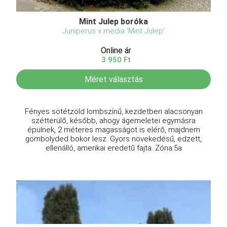
Mint Julep boróka
Juniperus x media 'Mint Julep'
Online ár
3 950 Ft
Méret választás
Fényes sötétzöld lombszínű, kezdetben alacsonyan
szétterülő, később, ahogy ágemeletei egymásra
épülnek, 2 méteres magasságot is elérő, majdnem
gömbölyded bokor lesz. Gyors növekedésű, edzett,
ellenálló, amerikai eredetű fajta. Zóna:5a