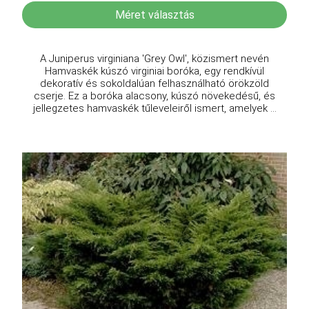
Méret választás
A Juniperus virginiana 'Grey Owl', közismert nevén
Hamvaskék kúszó virginiai boróka, egy rendkívül
dekoratív és sokoldalúan felhasználható örökzöld
cserje. Ez a boróka alacsony, kúszó növekedésű, és
jellegzetes hamvaskék tűleveleiről ismert, amelyek ...