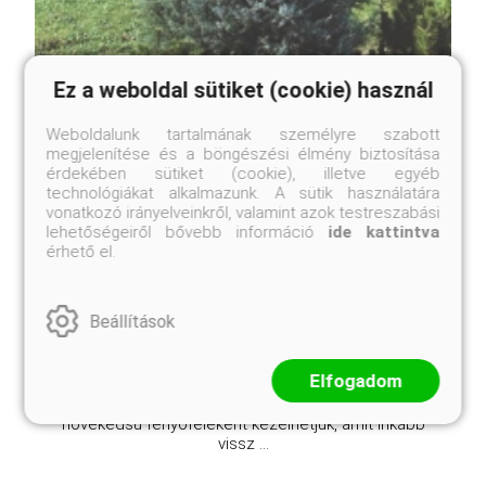
Ez a weboldal sütiket (cookie) használ
Weboldalunk tartalmának személyre szabott
Kék arizóna-ciprus
megjelenítése és a böngészési élmény biztosítása
érdekében sütiket (cookie), illetve egyéb
Cupressus arizonica 'Glauca'
technológiákat alkalmazunk. A sütik használatára
vonatkozó irányelveinkről, valamint azok testreszabási
Online ár
lehetőségeiről bővebb információ
ide kattintva
10 450 Ft
érhető el.
Méret választás
Beállítások
A kék arizóna-ciprus egy igénytelen, erőteljes
szárazságtűrő növény. Sivatagi, félsivatagi zord
Elfogadom
környezetből származik, ezért a mi kertjeink klímája
maga a kánaán számára. Ennek megfelelően gyors
növekedsű fenyőféleként kezelhetjük, amit inkább
vissz ...