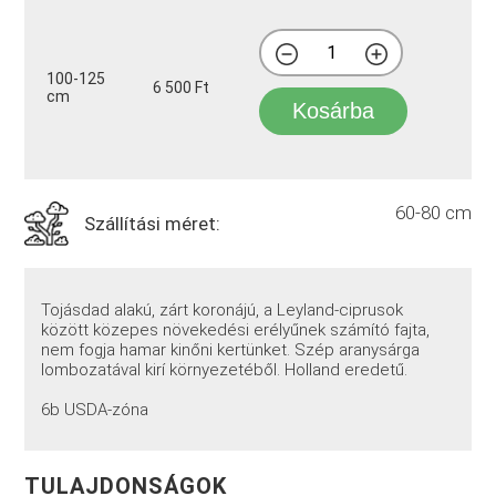
100-125
6 500 Ft
cm
Kosárba
60-80 cm
Szállítási méret:
Tojásdad alakú, zárt koronájú, a Leyland-ciprusok
között közepes növekedési erélyűnek számító fajta,
nem fogja hamar kinőni kertünket. Szép aranysárga
lombozatával kirí környezetéből. Holland eredetű.
6b USDA-zóna
TULAJDONSÁGOK