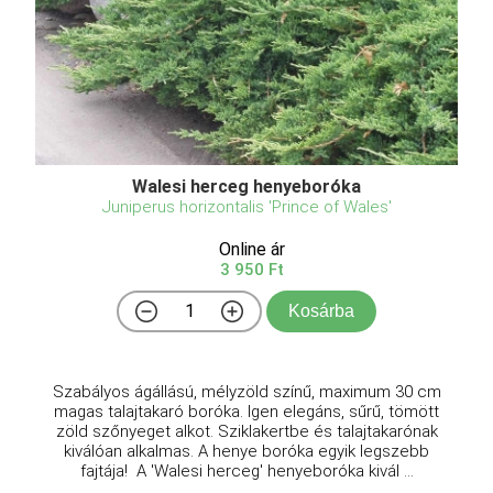
Walesi herceg henyeboróka
Juniperus horizontalis 'Prince of Wales'
Online ár
3 950 Ft
Kosárba
Szabályos ágállású, mélyzöld színű, maximum 30 cm
magas talajtakaró boróka. Igen elegáns, sűrű, tömött
zöld szőnyeget alkot. Sziklakertbe és talajtakarónak
kiválóan alkalmas. A henye boróka egyik legszebb
fajtája! A 'Walesi herceg' henyeboróka kivál ...