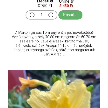
Eredeti ár
Online ár
3 750 Ft
3 450 Ft
Kosárba
A Maikönigin sásliliom egy erőteljes növekedésű
évelő növény, amely 70-80 cm magasra és 60-70 cm
szélesre nő. Levelei ívesek, kardformájúak,
élénkzöld színűek. Virágai 14-16 cm átmérőjűek,
gazdag aranysárga színűek, sötétebb sárga torkuk
van. A virág ...