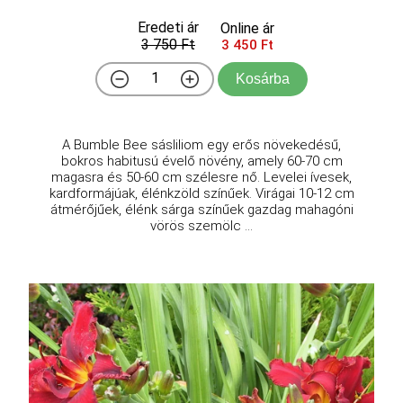
Eredeti ár
Online ár
3 750 Ft
3 450 Ft
Kosárba
A Bumble Bee sásliliom egy erős növekedésű,
bokros habitusú évelő növény, amely 60-70 cm
magasra és 50-60 cm szélesre nő. Levelei ívesek,
kardformájúak, élénkzöld színűek. Virágai 10-12 cm
átmérőjűek, élénk sárga színűek gazdag mahagóni
vörös szemölc ...