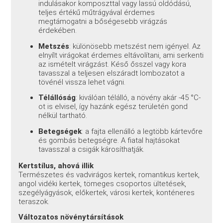
indulásakor komposzttal vagy lassú oldódású,
teljes értékű műtrágyával érdemes
megtámogatni a bőségesebb virágzás
érdekében
.
Metszés
: különösebb metszést nem igényel. Az
elnyílt virágokat érdemes eltávolítani, ami serkenti
az ismételt virágzást. Késő ősszel vagy kora
tavasszal a teljesen elszáradt lombozatot a
tövénél vissza lehet vágni.
Télállóság
: kiválóan télálló, a növény akár -45 °C-
ot is elvisel, így hazánk egész területén gond
nélkül tartható
.
Betegségek
: a fajta ellenálló a legtöbb kártevőre
és gombás betegségre
. A fiatal hajtásokat
tavasszal a csigák károsíthatják
.
Kertstílus, ahová illik
Természetes és vadvirágos kertek, romantikus kertek,
angol vidéki kertek, tömeges csoportos ültetések,
szegélyágyások, előkertek, városi kertek, konténeres
teraszok
.
Változatos növénytársítások