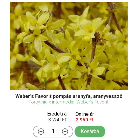
Weber's Favorit pompás aranyfa, aranyvessző
Forsythia x intermedia 'Weber's Favorit'
Eredeti ár
Online ár
3 250 Ft
2 950 Ft
Kosárba