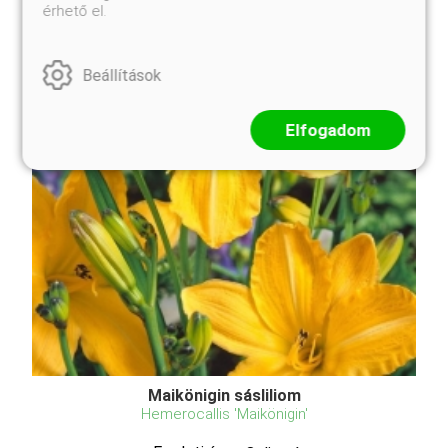
érhető el.
Beállítások
Elfogadom
Maikönigin sásliliom
Hemerocallis 'Maikönigin'