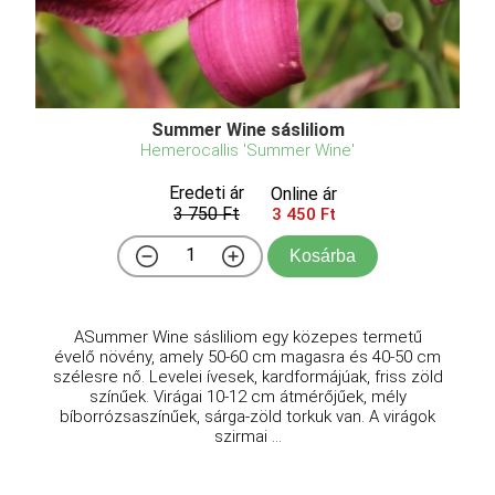
Summer Wine sásliliom
Hemerocallis 'Summer Wine'
Eredeti ár
Online ár
3 750 Ft
3 450 Ft
Kosárba
ASummer Wine sásliliom egy közepes termetű
évelő növény, amely 50-60 cm magasra és 40-50 cm
szélesre nő. Levelei ívesek, kardformájúak, friss zöld
színűek. Virágai 10-12 cm átmérőjűek, mély
bíborrózsaszínűek, sárga-zöld torkuk van. A virágok
szirmai ...