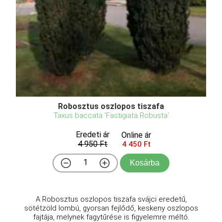
Robosztus oszlopos tiszafa
Taxus baccata 'Fastigiata Robusta'
Eredeti ár
Online ár
4 950 Ft
4 450 Ft
Kosárba
A Robosztus oszlopos tiszafa svájci eredetű,
sötétzöld lombú, gyorsan fejlődő, keskeny oszlopos
fajtája, melynek fagytűrése is figyelemre méltó.