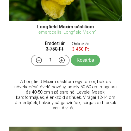
Longfield Maxim sásliliom
Hemerocallis 'Longfield Maxim'
Eredeti ár
Online ár
3 750 Ft
3 450 Ft
Kosárba
A Longfield Maxim sásliliom egy tömör, bokros
növekedésű évelő növény, amely 50-60 cm magasra
és 40-50 cm szélesre nő. Levelei ívesek,
kardformájúak, élénkzöld színűek. Virágai 12-14 cm
átmérőjűek, halvány sárgaszínűek, sárga-zöld torkuk
van. A virág ...