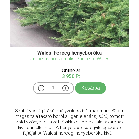
Walesi herceg henyeboróka
Juniperus horizontalis 'Prince of Wales'
Online ár
3 950 Ft
Kosárba
Szabályos ágállású, mélyzöld színű, maximum 30 cm
magas talajtakaró boróka. Igen elegáns, sűrű, tömött
zöld szőnyeget alkot. Sziklakertbe és talajtakarónak
kiválóan alkalmas. A henye boróka egyik legszebb
fajtája! A 'Walesi herceg' henyeboróka kivál ...