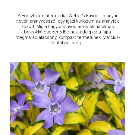
A Forsythia x intermedia 'Weber's Favorit', magyar
nevén aranyvessző, egy igazi kuriózum az aranyfák
között. Míg a hagyományos aranyfák hatalmas
bokrokká cseperedhetnek, addig ez a fajta
megmarad alacsony, kompakt termetűnek. Március-
áprilisban, még ...