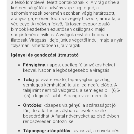
a felső lomblevél felett bontakoznak ki. A virág színe a
krémes sárgától a halvány vajszínig terjed, a
sziromlemezek peremén azonban végig határozott,
aranysárga, erősen fodros szegély húzódik, ami a fajta
védjegye
. A mélyen fekvő, fürtösen csoportosuló
bimbók kezdetben ezüstösen csillognak, majd
sárgásfehérre nyílnak. A virágok enyhén, finoman
illatosak
. Virágzási ideje június végétől indul, majd a nyár
folyamán ismétlődően újra virágzik
.
Igényei és gondozási útmutató
Fényigény
: napos, esetleg félárnyékos helyet
kedvel. Napon a legbőségesebb a virágzás
.
Talaj
: jó vízáteresztő, tápanyagban gazdag,
semleges kémhatású talaj a legmegfelelőbb
. A
talaj iránt nem túl válogatós, a semleges pH (6,6-
7,5) a legideálisabb
. A pangó vizet nem tűri.
Öntözés
: közepes vízigényű; a szárazságot jól
tűri, de a tartós aszályban a levelek széle
besodródhat
. A fiatal növényeket az első évben
rendszeresen öntözni kell.
Tápanyag-utánpótlás
: tavasszal, a növekedés