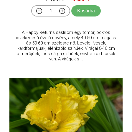
Kosárba
A Happy Returns sásliliom egy tömör, bokros
növekedésű évelő növény, amely 40-50 cm magasra
és 50-60 cm szélesre nő. Levelei ívesek,
kardformájúak, élénkzöld színűek. Virágai 8-10 cm
átmérőjűek, friss sárga színűek, enyhe zöld torkuk
van. A virágok s ...