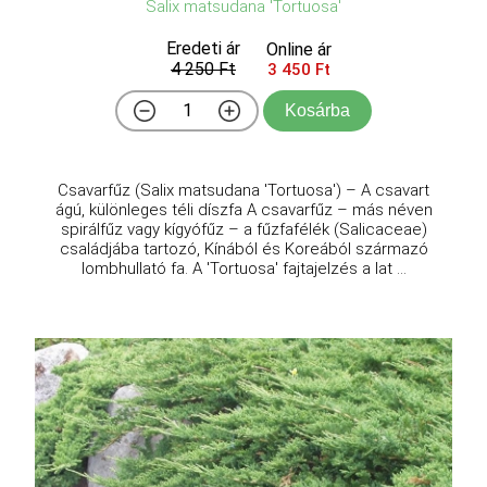
Salix matsudana 'Tortuosa'
Eredeti ár
Online ár
4 250 Ft
3 450 Ft
Kosárba
Csavarfűz (Salix matsudana 'Tortuosa') – A csavart
ágú, különleges téli díszfa A csavarfűz – más néven
spirálfűz vagy kígyófűz – a fűzfafélék (Salicaceae)
családjába tartozó, Kínából és Koreából származó
lombhullató fa. A 'Tortuosa' fajtajelzés a lat ...