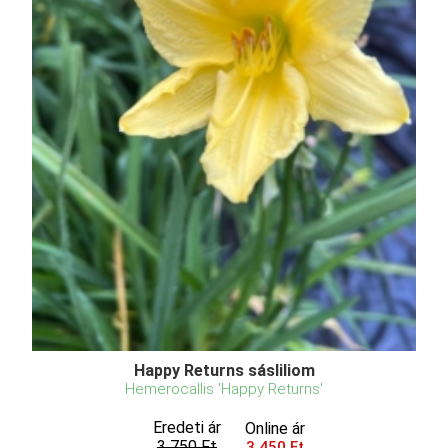
Happy Returns sásliliom
Hemerocallis 'Happy Returns'
Eredeti ár
Online ár
3 750 Ft
3 450 Ft