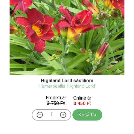
Highland Lord sásliliom
Hemerocallis 'Highland Lord'
Eredeti ár
Online ár
3 750 Ft
3 450 Ft
Kosárba