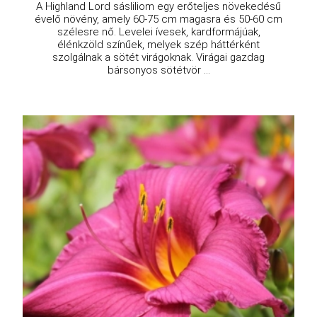
A Highland Lord sásliliom egy erőteljes növekedésű
évelő növény, amely 60-75 cm magasra és 50-60 cm
szélesre nő. Levelei ívesek, kardformájúak,
élénkzöld színűek, melyek szép háttérként
szolgálnak a sötét virágoknak. Virágai gazdag
bársonyos sötétvör ...