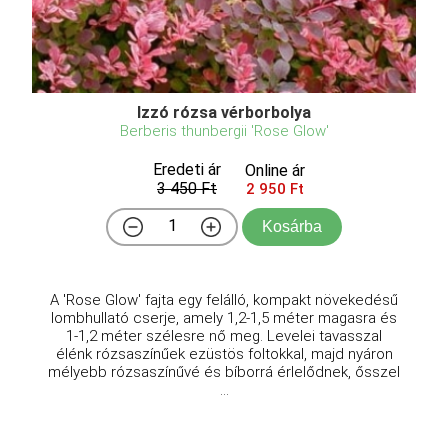
Izzó rózsa vérborbolya
Berberis thunbergii 'Rose Glow'
Eredeti ár
Online ár
3 450 Ft
2 950 Ft
Kosárba
A 'Rose Glow' fajta egy felálló, kompakt növekedésű
lombhullató cserje, amely 1,2-1,5 méter magasra és
1-1,2 méter szélesre nő meg. Levelei tavasszal
élénk rózsaszínűek ezüstös foltokkal, majd nyáron
mélyebb rózsaszínűvé és bíborrá érlelődnek, ősszel
...