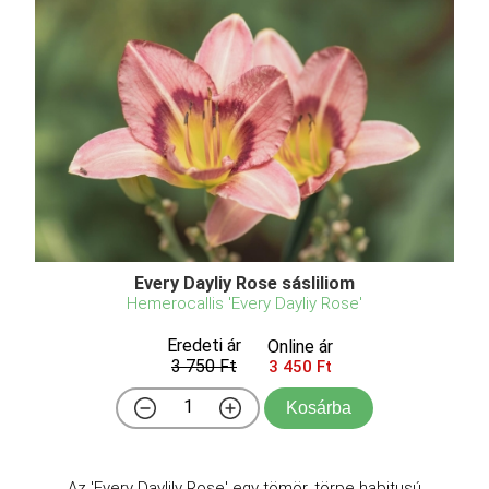
Every Dayliy Rose sásliliom
Hemerocallis 'Every Dayliy Rose'
Eredeti ár
Online ár
3 750 Ft
3 450 Ft
Kosárba
Az 'Every Daylily Rose' egy tömör, törpe habitusú