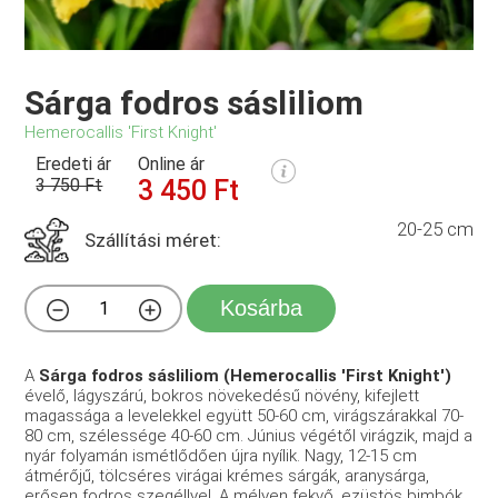
Sárga fodros sásliliom
Hemerocallis 'First Knight'
Eredeti ár
Online ár
3 750 Ft
3 450 Ft
20-25 cm
Szállítási méret:
Kosárba
A
Sárga fodros sásliliom (Hemerocallis 'First Knight')
évelő, lágyszárú, bokros növekedésű növény, kifejlett
magassága a levelekkel együtt 50-60 cm, virágszárakkal 70-
80 cm, szélessége 40-60 cm. Június végétől virágzik, majd a
nyár folyamán ismétlődően újra nyílik
. Nagy, 12-15 cm
átmérőjű, tölcséres virágai krémes sárgák, aranysárga,
erősen fodros szegéllyel
. A mélyen fekvő, ezüstös bimbók