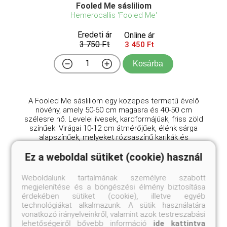
Fooled Me sásliliom
Hemerocallis 'Fooled Me'
Eredeti ár
Online ár
3 750 Ft
3 450 Ft
Kosárba
A Fooled Me sásliliom egy közepes termetű évelő
növény, amely 50-60 cm magasra és 40-50 cm
szélesre nő. Levelei ívesek, kardformájúak, friss zöld
színűek. Virágai 10-12 cm átmérőjűek, élénk sárga
alapszínűek, melyeket rózsaszínű karikák és
mintázatok ...
Ez a weboldal sütiket (cookie) használ
Weboldalunk tartalmának személyre szabott
megjelenítése és a böngészési élmény biztosítása
érdekében sütiket (cookie), illetve egyéb
technológiákat alkalmazunk. A sütik használatára
vonatkozó irányelveinkről, valamint azok testreszabási
lehetőségeiről bővebb információ
ide kattintva