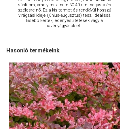
sásliliom, amely maximum 30-40 cm magasra és
szélesre nő. Ez a kis termet és rendkívül hosszú
virágzási ideje (június-augusztus) teszi ideálissá
kisebb kertek, edényesültetések vagy a
növényágyások el ...
Hasonló termékeink