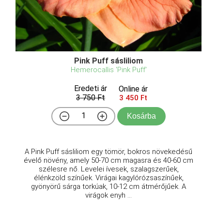
Pink Puff sásliliom
Hemerocallis 'Pink Puff'
Eredeti ár
Online ár
3 750 Ft
3 450 Ft
Kosárba
A Pink Puff sásliliom egy tömör, bokros növekedésű
évelő növény, amely 50-70 cm magasra és 40-60 cm
szélesre nő. Levelei ívesek, szalagszerűek,
élénkzöld színűek. Virágai kagylórózsaszínűek,
gyönyörű sárga torkúak, 10-12 cm átmérőjűek. A
virágok enyh ...