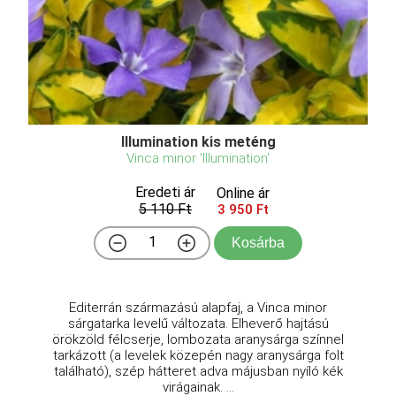
Illumination kis meténg
Vinca minor 'Illumination'
Eredeti ár
Online ár
5 110 Ft
3 950 Ft
Kosárba
Editerrán származású alapfaj, a Vinca minor
sárgatarka levelű változata. Elheverő hajtású
örökzöld félcserje, lombozata aranysárga színnel
tarkázott (a levelek közepén nagy aranysárga folt
található), szép hátteret adva májusban nyíló kék
virágainak. ...