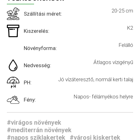
20-25 cm
Szállítási méret:
K2
Kiszerelés:
Felálló
Növényforma:
Átlagos vízigényű
Nedvesség:
Jó vízáteresztő, normál kerti talaj
PH:
Napos- félárnyékos helyre
Fény:
#virágos növények
#mediterrán növények
#napos sziklakertek
#városi kiskertek