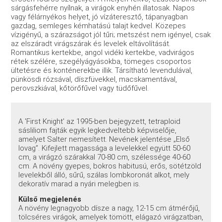
sárgásfehérre nyílnak, a virágok enyhén illatosak
. Napos
vagy félárnyékos helyet, jó vízáteresztő, tápanyagban
gazdag, semleges kémhatású talajt kedvel. Közepes
vízigényű, a szárazságot jól tűri
; metszést nem igényel, csak
az elszáradt virágszárak és levelek eltávolítását.
Romantikus kertekbe, angol vidéki kertekbe, vadvirágos
rétek szélére, szegélyágyásokba, tömeges csoportos
ültetésre és konténerekbe illik
. Társítható levendulával,
pünkösdi rózsával, díszfüvekkel, macskamentával,
perovszkiával, kőtörőfűvel vagy tüdőfűvel
.
A 'First Knight' az 1995-ben bejegyzett, tetraploid
sásliliom fajták egyik legkedveltebb képviselője,
amelyet Salter nemesített
. Nevének jelentése „Első
lovag”. Kifejlett magassága a levelekkel együtt 50-60
cm, a virágzó szárakkal 70-80 cm, szélessége 40-60
cm
. A növény gyepes, bokros habitusú, erős, sötétzöld
levelekből álló, sűrű, szálas lombkoronát alkot, mely
dekoratív marad a nyári melegben is
.
Külső megjelenés
A növény legnagyobb dísze a nagy, 12-15 cm átmérőjű,
tölcséres virágok, amelyek tömött, elágazó virágzatban,