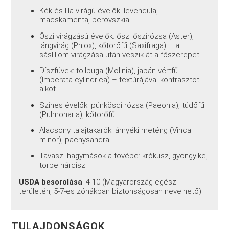
Kék és lila virágú évelők: levendula,
macskamenta, perovszkia
.
Őszi virágzású évelők: őszi őszirózsa (Aster),
lángvirág (Phlox), kőtörőfű (Saxifraga) – a
sásliliom virágzása után veszik át a főszerepet.
Díszfüvek: tollbuga (Molinia), japán vértfű
(Imperata cylindrica) – textúrájával kontrasztot
alkot.
Szines évelők: pünkösdi rózsa (Paeonia), tüdőfű
(Pulmonaria), kőtörőfű.
Alacsony talajtakarók: árnyéki meténg (Vinca
minor), pachysandra.
Tavaszi hagymások a tövébe: krókusz, gyöngyike,
törpe nárcisz.
USDA besorolása
: 4-10
(Magyarország egész
területén, 5-7-es zónákban biztonságosan nevelhető).
TULAJDONSÁGOK