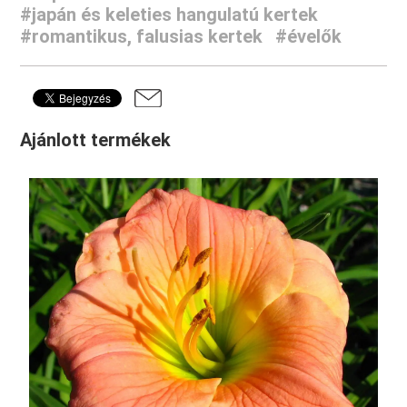
#japán és keleties hangulatú kertek
#romantikus, falusias kertek
#évelők
Ajánlott termékek