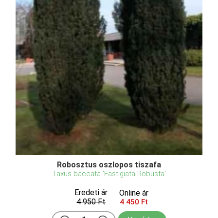
Robosztus oszlopos tiszafa
Taxus baccata 'Fastigiata Robusta'
Eredeti ár
Online ár
4 950 Ft
4 450 Ft