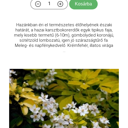
Kosárba
Hazánkban éri el természetes élőhelyének északi
határát, a hazai karsztbokorerdők egyik tipikus faja,
mely kisebb termetű (6-10m), gömbölyded koronájú,
sötétzöld lombozatú, igen jó szárazságtűrő fa.
Meleg- és napfénykedvelő. Krémfehér, illatos virága
...