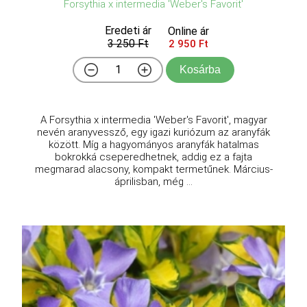
Forsythia x intermedia 'Weber's Favorit'
Eredeti ár
Online ár
3 250 Ft
2 950 Ft
Kosárba
A Forsythia x intermedia 'Weber's Favorit', magyar
nevén aranyvessző, egy igazi kuriózum az aranyfák
között. Míg a hagyományos aranyfák hatalmas
bokrokká cseperedhetnek, addig ez a fajta
megmarad alacsony, kompakt termetűnek. Március-
áprilisban, még ...