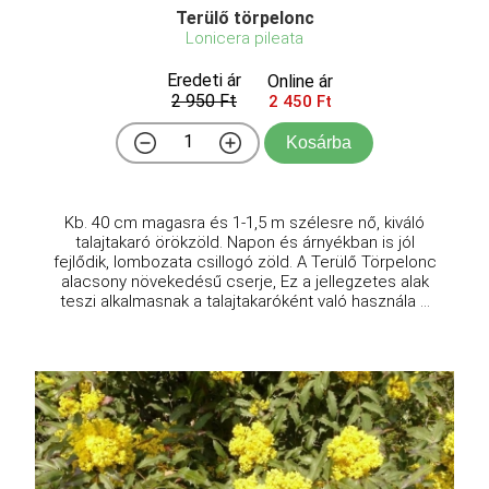
Terülő törpelonc
Lonicera pileata
Eredeti ár
Online ár
2 950 Ft
2 450 Ft
Kosárba
Kb. 40 cm magasra és 1-1,5 m szélesre nő, kiváló
talajtakaró örökzöld. Napon és árnyékban is jól
fejlődik, lombozata csillogó zöld. A Terülő Törpelonc
alacsony növekedésű cserje, Ez a jellegzetes alak
teszi alkalmasnak a talajtakaróként való használa ...