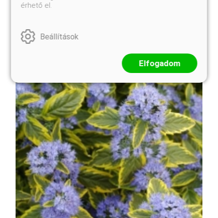
érhető el.
változat.
Beállítások
Elfogadom