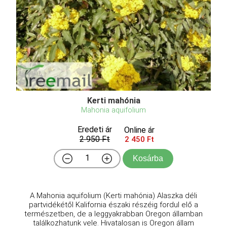
Kerti mahónia
Mahonia aquifolium
Eredeti ár
Online ár
2 950 Ft
2 450 Ft
Kosárba
A Mahonia aquifolium (Kerti mahónia) Alaszka déli
partvidékétől Kalifornia északi részéig fordul elő a
természetben, de a leggyakrabban Oregon államban
találkozhatunk vele. Hivatalosan is Oregon állam