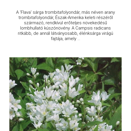
A 'Flava' sárga trombitafolyondár, más néven arany
trombitafolyondár, Észak-Amerika keleti részéről
származó, rendkívül erőteljes növekedésű
lombhullató kúszónövény. A Campsis radicans
ritkább, de annál látványosabb, élénksárga virágú
fajtája, amely ...