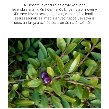
A Hidcote levendula az egyik kedvenc
levendulafajtánk. Kiválóan fejlődik, igen stabil növény.
Kiültetve kevés betegsége van, viszont jól ellenáll a
szárazságnak, és imádja a tűző napot. Levágva is
hosszan tartja a színét, és aromás illatát. Jól társí ...