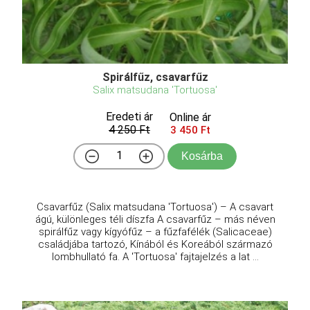
Spirálfűz, csavarfűz
Salix matsudana 'Tortuosa'
Eredeti ár
Online ár
4 250 Ft
3 450 Ft
Kosárba
Csavarfűz (Salix matsudana 'Tortuosa') – A csavart
ágú, különleges téli díszfa A csavarfűz – más néven
spirálfűz vagy kígyófűz – a fűzfafélék (Salicaceae)
családjába tartozó, Kínából és Koreából származó
lombhullató fa. A 'Tortuosa' fajtajelzés a lat ...