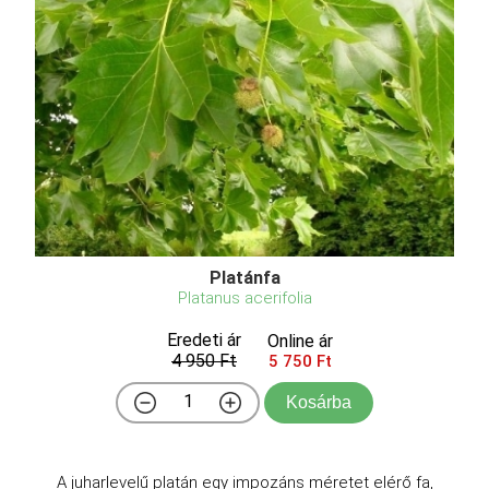
Platánfa
Platanus acerifolia
Eredeti ár
Online ár
4 950 Ft
5 750 Ft
Kosárba
A juharlevelű platán egy impozáns méretet elérő fa,