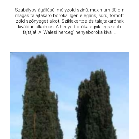
Szabályos ágállású, mélyzöld színű, maximum 30 cm
magas talajtakaró boróka. Igen elegáns, sűrű, tömött
zöld szőnyeget alkot. Sziklakertbe és talajtakarónak
kiválóan alkalmas. A henye boróka egyik legszebb
fajtája! A 'Walesi herceg' henyeboróka kivál ...