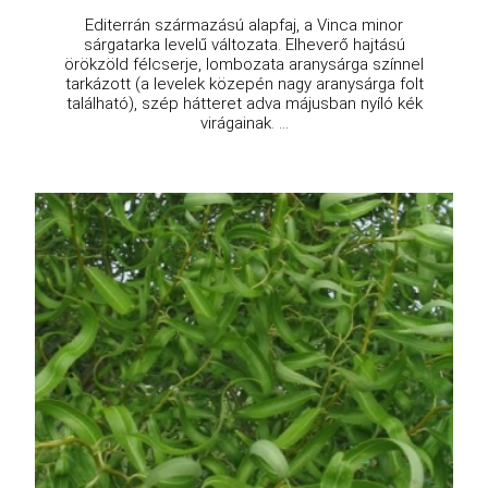
Editerrán származású alapfaj, a Vinca minor
sárgatarka levelű változata. Elheverő hajtású
örökzöld félcserje, lombozata aranysárga színnel
tarkázott (a levelek közepén nagy aranysárga folt
található), szép hátteret adva májusban nyíló kék
virágainak. ...