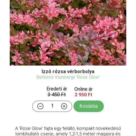
Izzó rózsa vérborbolya
Berberis thunbergii 'Rose Glow'
Eredeti ár
Online ár
3 450 Ft
2 950 Ft
Kosárba
A 'Rose Glow' fajta egy felálló, kompakt növekedésű
lombhullató cserje, amely 1,2-1,5 méter magasra és