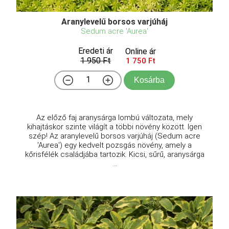
Aranylevelű borsos varjúháj
Sedum acre 'Aurea'
Eredeti ár
Online ár
1 950 Ft
1 750 Ft
Kosárba
Az előző faj aranysárga lombú változata, mely
kihajtáskor szinte világít a többi növény között. Igen
szép! Az aranylevelű borsos varjúháj (Sedum acre
'Aurea') egy kedvelt pozsgás növény, amely a
kőrisfélék családjába tartozik. Kicsi, sűrű, aranysárga
...