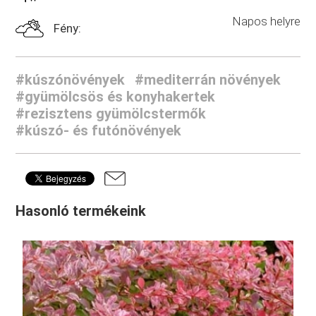
Napos helyre
Fény:
#kúszónövények
#mediterrán növények
#gyümölcsös és konyhakertek
#rezisztens gyümölcstermők
#kúszó- és futónövények
Hasonló termékeink