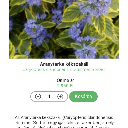
Aranytarka kékszakáll
Caryopteris clandonensis 'Summer Sorbet'
Online ár
2 950 Ft
Kosárba
Az Aranytarka kékszakáll (Caryopteris clandonensis
'Summer Sorbet') egy igazi ékszer a kertben, amely
lenyűgöző látványt nyújt egész nyáron át. A növény