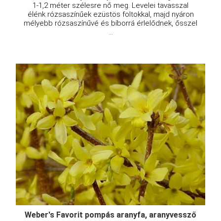
1-1,2 méter szélesre nő meg. Levelei tavasszal
élénk rózsaszínűek ezüstös foltokkal, majd nyáron
mélyebb rózsaszínűvé és bíborrá érlelődnek, ősszel
...
Weber's Favorit pompás aranyfa, aranyvessző