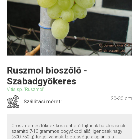
Ruszmol bioszőlő -
Szabadgyökeres
Vitis sp. 'Ruszmol'
20-30 cm
Szállítási méret:
Orosz nemesítőknek köszönhető fajtának hatalmasnak
számító 7-10 grammos bogyókból álló, igencsak nagy
(500-750 g) fürtjei vannak. Ízletessége alapján is a