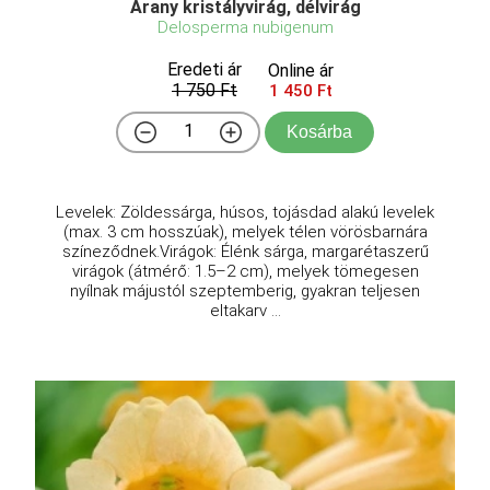
Arany kristályvirág, délvirág
Delosperma nubigenum
Eredeti ár
Online ár
1 750 Ft
1 450 Ft
Kosárba
Levelek: Zöldessárga, húsos, tojásdad alakú levelek
(max. 3 cm hosszúak), melyek télen vörösbarnára
színeződnek.Virágok: Élénk sárga, margarétaszerű
virágok (átmérő: 1.5–2 cm), melyek tömegesen
nyílnak májustól szeptemberig, gyakran teljesen
eltakarv ...