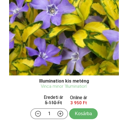
Illumination kis meténg
Vinca minor 'Illumination'
Eredeti ár
Online ár
5 110 Ft
3 950 Ft
Kosárba