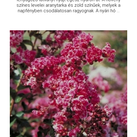
színes levelei aranytarka és zöld színűek, melyek a
napfényben csodálatosan ragyognak. A nyári hó ...