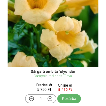
Sárga trombitafolyondár
Campsis radicans 'Flava'
Eredeti ár
Online ár
5 750 Ft
5 450 Ft
Kosárba