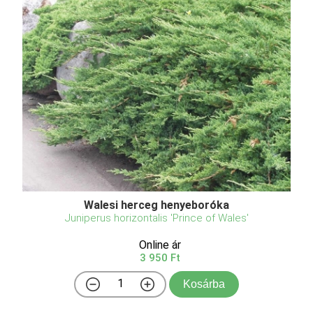
Walesi herceg henyeboróka
Juniperus horizontalis 'Prince of Wales'
Online ár
3 950 Ft
Kosárba