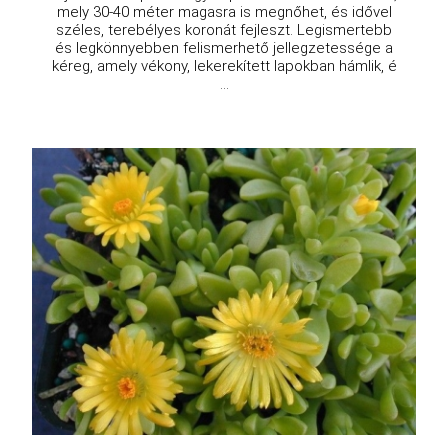
mely 30-40 méter magasra is megnőhet, és idővel
széles, terebélyes koronát fejleszt. Legismertebb
és legkönnyebben felismerhető jellegzetessége a
kéreg, amely vékony, lekerekített lapokban hámlik, é
...