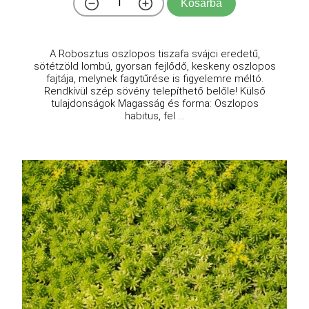
Kosárba
A Robosztus oszlopos tiszafa svájci eredetű,
sötétzöld lombú, gyorsan fejlődő, keskeny oszlopos
fajtája, melynek fagytűrése is figyelemre méltó.
Rendkívül szép sövény telepíthető belőle! Külső
tulajdonságok Magasság és forma: Oszlopos
habitus, fel ...