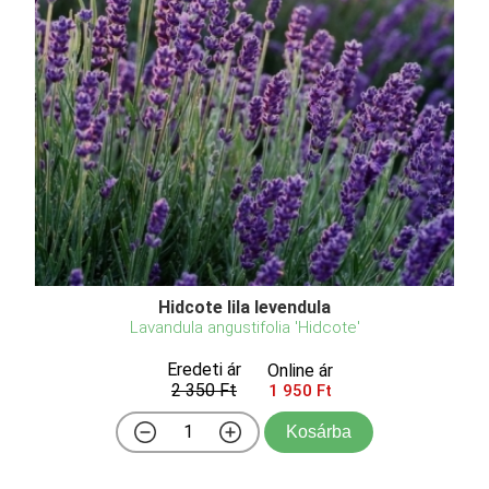
Hidcote lila levendula
Lavandula angustifolia 'Hidcote'
Eredeti ár
Online ár
2 350 Ft
1 950 Ft
Kosárba