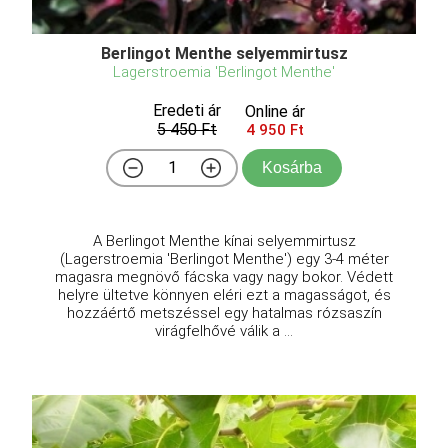
Berlingot Menthe selyemmirtusz
Lagerstroemia 'Berlingot Menthe'
Eredeti ár
Online ár
5 450 Ft
4 950 Ft
Kosárba
A Berlingot Menthe kínai selyemmirtusz
(Lagerstroemia 'Berlingot Menthe') egy 3-4 méter
magasra megnövő fácska vagy nagy bokor. Védett
helyre ültetve könnyen eléri ezt a magasságot, és
hozzáértő metszéssel egy hatalmas rózsaszín
virágfelhővé válik a ...