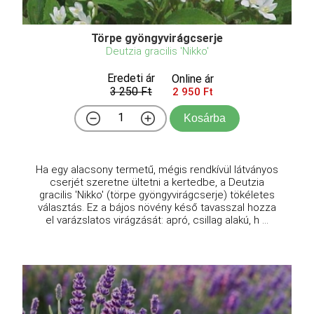
Törpe gyöngyvirágcserje
Deutzia gracilis 'Nikko'
Eredeti ár
Online ár
3 250 Ft
2 950 Ft
Kosárba
Ha egy alacsony termetű, mégis rendkívül látványos
cserjét szeretne ültetni a kertedbe, a Deutzia
gracilis 'Nikko' (törpe gyöngyvirágcserje) tökéletes
választás. Ez a bájos növény késő tavasszal hozza
el varázslatos virágzását: apró, csillag alakú, h ...