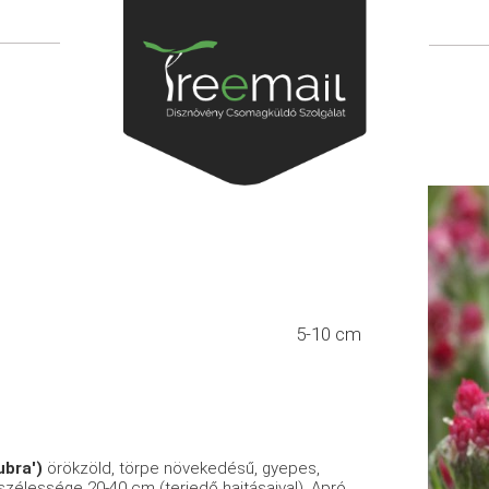
5-10 cm
ubra')
örökzöld, törpe növekedésű, gyepes,
 szélessége 20-40 cm (terjedő hajtásaival). Apró,