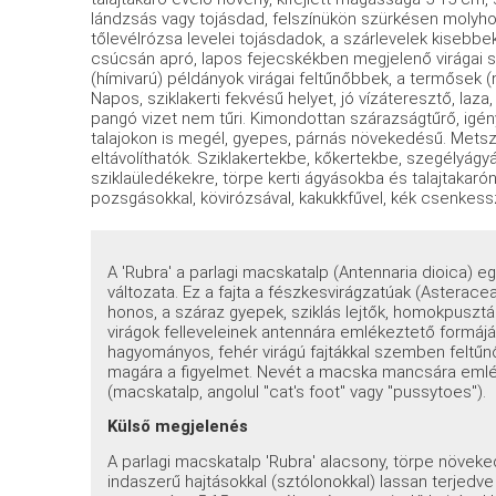
lándzsás vagy tojásdad, felszínükön szürkésen molyhos
tőlevélrózsa levelei tojásdadok, a szárlevelek kisebbe
csúcsán apró, lapos fejecskékben megjelenő virágai s
(hímivarú) példányok virágai feltűnőbbek, a termősek (
Napos, sziklakerti fekvésű helyet, jó vízáteresztő, laz
pangó vizet nem tűri. Kimondottan szárazságtűrő, igé
talajokon is megél, gyepes, párnás növekedésű. Metszé
eltávolíthatók. Sziklakertekbe, kőkertekbe, szegélyágy
sziklaüledékekre, törpe kerti ágyásokba és talajtakaróna
pozsgásokkal, kövirózsával, kakukkfűvel, kék csenkessz
A 'Rubra' a parlagi macskatalp (Antennaria dioica) e
változata. Ez a fajta a fészkesvirágzatúak (Asterac
honos, a száraz gyepek, sziklás lejtők, homokpusztá
virágok felleveleinek antennára emlékeztető formájábó
hagyományos, fehér virágú fajtákkal szemben feltűnő
magára a figyelmet. Nevét a macska mancsára emlék
(macskatalp, angolul "cat's foot" vagy "pussytoes").
Külső megjelenés
A parlagi macskatalp 'Rubra' alacsony, törpe növeked
indaszerű hajtásokkal (sztólonokkal) lassan terjedve