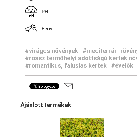
PH:
Fény:
#virágos növények
#mediterrán növén
#rossz termőhelyi adottságú kertek nö
#romantikus, falusias kertek
#évelők
Ajánlott termékek