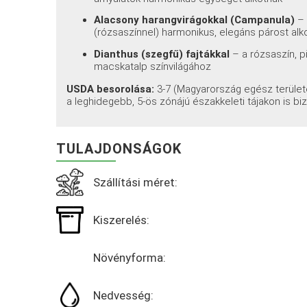
Alacsony harangvirágokkal (Campanula)
– 
(rózsaszínnel) harmonikus, elegáns párost alk
Dianthus (szegfű) fajtákkal
– a rózsaszín, p
macskatalp színvilágához
USDA besorolása:
3-7 (Magyarország egész területé
a leghidegebb, 5-ös zónájú északkeleti tájakon is b
TULAJDONSÁGOK
Szállítási méret:
Kiszerelés:
Növényforma:
Nedvesség: