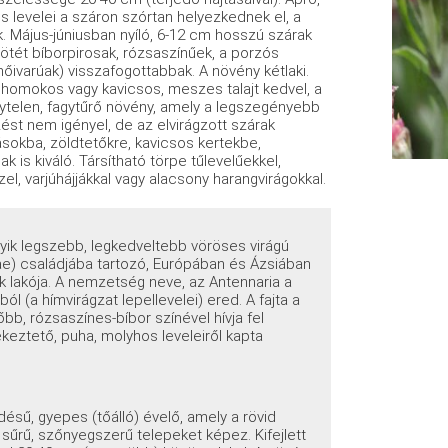
 levelei a száron szórtan helyezkednek el, a
k. Május-júniusban nyíló, 6-12 cm hosszú szárak
ötét bíborpirosak, rózsaszínűek, a porzós
nőivarúak) visszafogottabbak. A növény kétlaki.
a, homokos vagy kavicsos, meszes talajt kedvel, a
nytelen, fagytűrő növény, amely a legszegényebb
st nem igényel, de az elvirágzott szárak
ásokba, zöldtetőkre, kavicsos kertekbe,
k is kiváló. Társítható törpe tűlevelűekkel,
el, varjúhájjákkal vagy alacsony harangvirágokkal.
gyik legszebb, legkedveltebb vöröses virágú
eae) családjába tartozó, Európában és Ázsiában
k lakója. A nemzetség neve, az Antennaria a
l (a hímvirágzat lepellevelei) ered. A fajta a
bb, rózsaszínes-bíbor színével hívja fel
eztető, puha, molyhos leveleiről kapta
ésű, gyepes (tőálló) évelő, amely a rövid
 sűrű, szőnyegszerű telepeket képez. Kifejlett