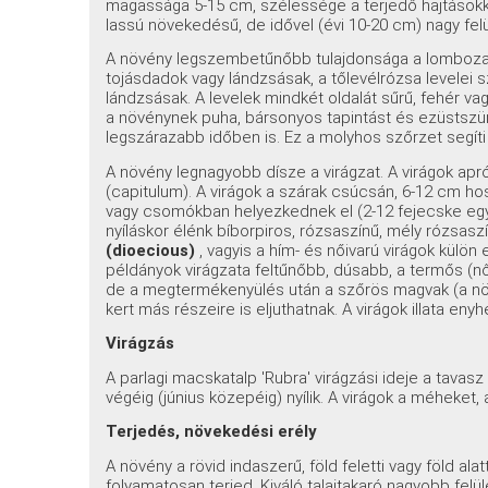
magassága 5-15 cm, szélessége a terjedő hajtásokka
lassú növekedésű, de idővel (évi 10-20 cm) nagy felü
A növény legszembetűnőbb tulajdonsága a lombozat.
tojásdadok vagy lándzsásak, a tőlevélrózsa levelei 
lándzsásak. A levelek mindkét oldalát sűrű, fehér v
a növénynek puha, bársonyos tapintást és ezüstsz
legszárazabb időben is. Ez a molyhos szőrzet segít
A növény legnagyobb dísze a virágzat. A virágok ap
(capitulum). A virágok a szárak csúcsán, 6-12 cm hos
vagy csomókban helyezkednek el (2-12 fejecske egy s
nyíláskor élénk bíborpiros, rózsaszínű, mély rózsas
(dioecious)
, vagyis a hím- és nőivarú virágok külön
példányok virágzata feltűnőbb, dúsabb, a termős (n
de a megtermékenyülés után a szőrös magvak (a növé
kert más részeire is eljuthatnak. A virágok illata en
Virágzás
A parlagi macskatalp 'Rubra' virágzási ideje a tavasz
végéig (június közepéig) nyílik. A virágok a méheket,
Terjedés, növekedési erély
A növény a rövid indaszerű, föld feletti vagy föld alat
folyamatosan terjed. Kiváló talajtakaró nagyobb felü