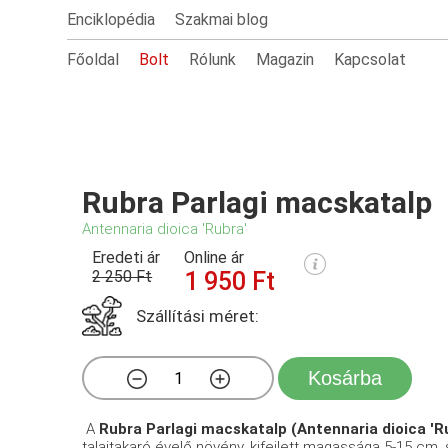
Enciklopédia
Szakmai blog
Főoldal
Bolt
Rólunk
Magazin
Kapcsolat
Rubra Parlagi macskatalp
Antennaria dioica 'Rubra'
Eredeti ár
Online ár
2 250 Ft
1 950 Ft
Szállítási méret:
Kosárba
A
Rubra Parlagi macskatalp (Antennaria dioica 'R
talajtakaró évelő növény, kifejlett magassága 5-15 cm,