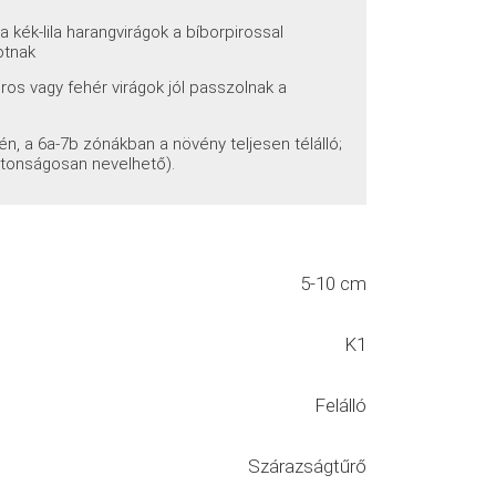
a kék-lila harangvirágok a bíborpirossal
otnak
iros vagy fehér virágok jól passzolnak a
n, a 6a-7b zónákban a növény teljesen télálló;
iztonságosan nevelhető).
5-10 cm
K1
Felálló
Szárazságtűrő