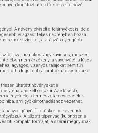
könnyen korlátozható a túl messzire növő
ényel. A növény elviseli a félárnyékot is, de a
gesebb virágzást teljes napfényben hozza.
ezüstszürke színüket, a virágzás gyengébb
resztő, laza, homokos vagy kavicsos, meszes,
kintetében nem érzékeny: a savanyútól a lúgos
ehéz, agyagos, vizenyős talajokat nem tűri.
, mert ott a legszebb a lombozat ezüstszürke
 frissen ültetett növényeket a
élyrehatóan kell öntözni. Az idősebb,
em igényelnek, a természetes csapadék is
bb hiba, ami gyökérrothadáshoz vezethet.
 tápanyagigényű. Ültetéskor ne keverjünk
trágyázzuk. A túlzott tápanyag (különösen a
veszíti kompakt formáját, a szárai megnyúlnak,