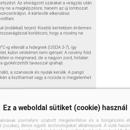
szést. Az elvirágzott szárakat a virágzás után
övény ne a magképzésre, hanem az új lombozat
koncentráljon. A kártevők elkerülése
olítani.
al (indákkal) terjed. Kisebb kertekben érdemes
visszavágással korlátozni, hogy a növény ne
°C-ig ellenáll a hidegnek (USDA 3-7), így
lel, külön védelmet nem igényel. A növény föld
 télen is megmarad, de a nagyon zord, hótalan
 gyökérzettől tavasszal újrahajt.
álló, a szarvasok és nyulak kerülik. A pangó
itkán a lisztharmat vagy a rozsda is megjelenhet
k és igénytelenségének köszönhetően rendkívül
Ez a weboldal sütiket (cookie) használ
kre, kavicsos kertekbe
– eredeti élőhelyét
talmának személyre szabott megjelenítése és a böngészési él
 (cookie), illetve egyéb technológiákat alkalmazunk. A sütik hasz