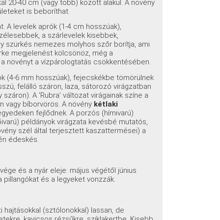
l 20-40 cm (vagy több) között alakul. A növény
leteket is beboríthat.
 A levelek aprók (1-4 cm hosszúak),
szélesebbek, a szárlevelek kisebbek,
agy szürkés nemezes molyhos szőr borítja, ami
ürke megjelenést kölcsönöz, még a
i a növényt a vízpárologtatás csökkentésében.
rók (4-6 mm hosszúak), fejecskékbe tömörülnek
szú, felálló száron, laza, sátorozó virágzatban
záron). A 'Rubra' változat virágainak színe a
zín vagy bíborvörös. A növény
kétlaki
 egyedeken fejlődnek. A porzós (hímivarú)
őivarú) példányok virágzata kevésbé mutatós,
ny szél által terjesztett kaszattermései) a
yhén édeskés.
 vége és a nyár eleje: május végétől június
 a pillangókat és a legyeket vonzzák.
ti hajtásokkal (sztólonokkal) lassan, de
letekre, kavicsos rézsűkre, sziklakertbe. Kisebb