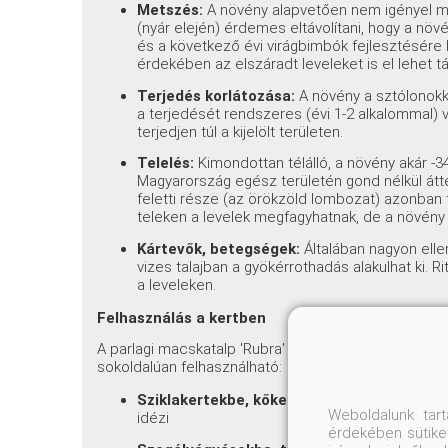
Metszés:
A növény alapvetően nem igényel met
(nyár elején) érdemes eltávolítani, hogy a n
és a következő évi virágbimbók fejlesztésére 
érdekében az elszáradt leveleket is el lehet táv
Terjedés korlátozása:
A növény a sztólonokk
a terjedését rendszeres (évi 1-2 alkalommal) 
terjedjen túl a kijelölt területen.
Telelés:
Kimondottan télálló, a növény akár -34
Magyarország egész területén gond nélkül átte
feletti része (az örökzöld lombozat) azonban
teleken a levelek megfagyhatnak, de a növény a
Kártevők, betegségek:
Általában nagyon ellen
vizes talajban a gyökérrothadás alakulhat ki. R
a leveleken.
Felhasználás a kertben
A parlagi macskatalp 'Rubra' a méretének, színéne
sokoldalúan felhasználható:
Sziklakertekbe, kőkertekbe, sziklaüledéke
Weboldalunk tar
idézi
érdekében sütiket