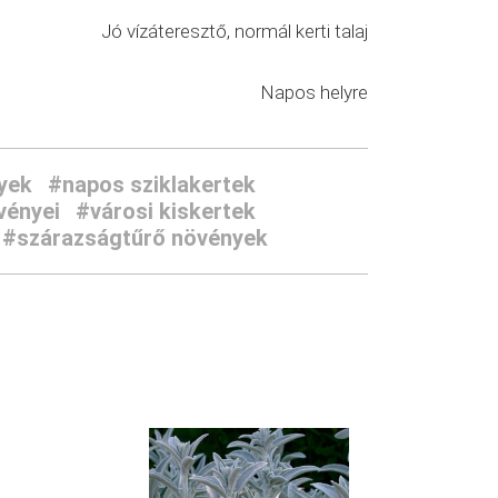
Jó vízáteresztő, normál kerti talaj
Napos helyre
yek
#napos sziklakertek
vényei
#városi kiskertek
#szárazságtűrő növények