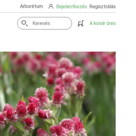
Arborétum
Bejelentkezés
Regisztrálás
A kosár üres