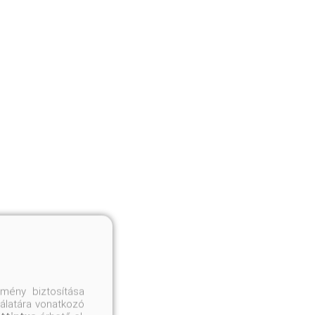
mény biztosítása
nálatára vonatkozó