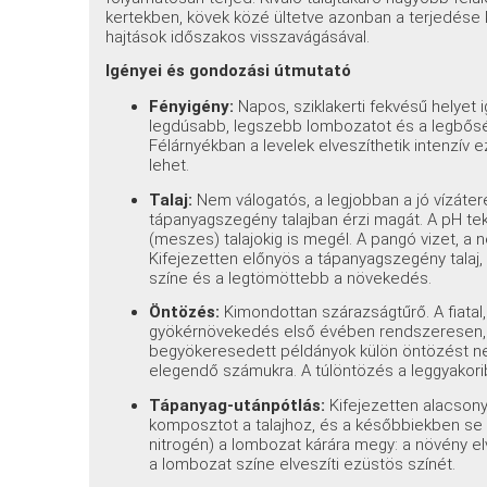
kertekben, kövek közé ültetve azonban a terjedése 
hajtások időszakos visszavágásával.
Igényei és gondozási útmutató
Fényigény:
Napos, sziklakerti fekvésű helyet ig
legdúsabb, legszebb lombozatot és a legbősé
Félárnyékban a levelek elveszíthetik intenzív 
lehet.
Talaj:
Nem válogatós, a legjobban a jó vízáte
tápanyagszegény talajban érzi magát. A pH te
(meszes) talajokig is megél. A pangó vizet, a n
Kifejezetten előnyös a tápanyagszegény talaj
színe és a legtömöttebb a növekedés.
Öntözés:
Kimondottan szárazságtűrő. A fiatal,
gyökérnövekedés első évében rendszeresen, m
begyökeresedett példányok külön öntözést n
elegendő számukra. A túlöntözés a leggyakori
Tápanyag-utánpótlás:
Kifejezetten alacsony
komposztot a talajhoz, és a későbbiekben se 
nitrogén) a lombozat kárára megy: a növény el
a lombozat színe elveszíti ezüstös színét.