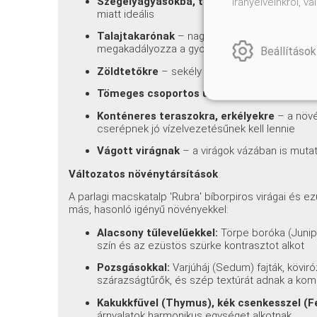
Szegélyágyásokba, törpe kerti ágyásokba,
irányelveinkről, 
miatt ideális
Talajtakarónak
– nagyobb felületek (akár 1-2
megakadályozza a gyomok növekedését
Beállítások
Zöldtetőkre
– sekély gyökérzete és szárazsá
Tömeges csoportos ültetésre
– a virágok e
Konténeres teraszokra, erkélyekre
– a növé
cserépnek jó vízelvezetésűnek kell lennie
Vágott virágnak
– a virágok vázában is mutató
Változatos növénytársítások
A parlagi macskatalp 'Rubra' bíborpiros virágai és 
más, hasonló igényű növényekkel:
Alacsony tűlevelűekkel:
Törpe boróka (Junip
szín és az ezüstös szürke kontrasztot alkot
Pozsgásokkal:
Varjúháj (Sedum) fajták, kövi
szárazságtűrők, és szép textúrát adnak a ko
Kakukkfűvel (Thymus), kék csenkesszel (F
árnyalatok harmonikus egységet alkotnak