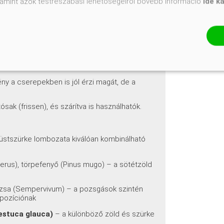
 évelőágyások előterébe
– alacsony termete
valamint azok testreszabási lehetőségeiről bővebb információ
ide k
 négyzetméteres területek) beborítására, ahol
gtűrése miatt kiváló
gységes, bíborpiros színfoltot alkotnak
ny a cserepekben is jól érzi magát, de a
sak (frissen), és szárítva is használhatók.
ezüstszürke lombozata kiválóan kombinálható
erus), törpefenyő (Pinus mugo) – a sötétzöld
rózsa (Sempervivum) – a pozsgások szintén
mpozíciónak
estuca glauca)
– a különböző zöld és szürke