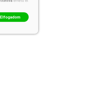
attintva
érhető el.
Elfogadom