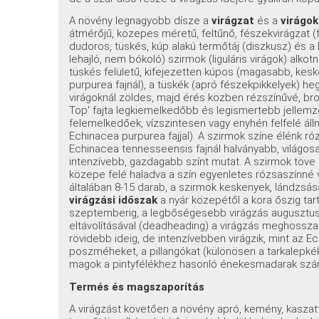
A növény legnagyobb dísze a
virágzat
és a
virágok
átmérőjű, közepes méretű, feltűnő, fészekvirágzat (
dudoros, tüskés, kúp alakú termőtáj (diszkusz) és 
lehajló, nem bókoló) szirmok (liguláris virágok) alkot
tüskés felületű, kifejezetten kúpos (magasabb, ke
purpurea fajnál), a tüskék (apró fészekpikkelyek) he
virágoknál zöldes, majd érés közben rézszínűvé, bro
Top' fajta legkiemelkedőbb és legismertebb jellem
felemelkedőek, vízszintesen vagy enyhén felfelé áll
Echinacea purpurea fajjal). A szirmok színe élénk róz
Echinacea tennesseensis fajnál halványabb, világosa
intenzívebb, gazdagabb színt mutat. A szirmok töve 
közepe felé haladva a szín egyenletes rózsaszínné v
általában 8-15 darab, a szirmok keskenyek, lándzsás
virágzási időszak
a nyár közepétől a kora őszig tar
szeptemberig, a legbőségesebb virágzás augusztusba
eltávolításával (deadheading) a virágzás meghoss
rövidebb ideig, de intenzívebben virágzik, mint az E
poszméheket, a pillangókat (különösen a tarkalepk
magok a pintyfélékhez hasonló énekesmadarak számá
Termés és magszaporítás
A virágzást követően a növény apró, kemény, kaszat