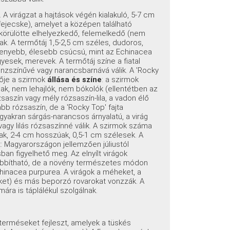
. A virágzat a hajtások végén kialakuló, 5-7 cm
fejecske), amelyet a középen található
a körülötte elhelyezkedő, felemelkedő (nem
nak. A termőtáj 1,5-2,5 cm széles, dudoros,
skenyebb, élesebb csúcsú, mint az Echinacea
gyesek, merevek. A termőtáj színe a fiatal
nzszínűvé vagy narancsbarnává válik. A 'Rocky
zője a szirmok
állása és színe
: a szirmok
nak, nem lehajlók, nem bókolók (ellentétben az
saszín vagy mély rózsaszín-lila, a vadon élő
bb rózsaszín, de a 'Rocky Top' fajta
gyakran sárgás-narancsos árnyalatú, a virág
agy lilás rózsaszínné válik. A szirmok száma
ak, 2-4 cm hosszúak, 0,5-1 cm szélesek. A
t: Magyarországon jellemzően júliustól
n figyelhető meg. Az elnyílt virágok
zabbítható, de a növény természetes módon
chinacea purpurea. A virágok a méheket, a
éket) és más beporzó rovarokat vonzzák. A
ra is táplálékul szolgálnak.
terméseket fejleszt, amelyek a tüskés