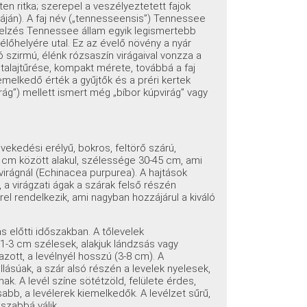
ten ritka; szerepel a veszélyeztetett fajok
stáján). A faj név („tennesseensis”) Tennessee
tajelzés Tennessee állam egyik legismertebb
élőhelyére utal. Ez az évelő növény a nyár
ó szirmú, élénk rózsaszín virágaival vonzza a
 talajtűrése, kompakt mérete, továbbá a faj
melkedő érték a gyűjtők és a préri kertek
ág”) mellett ismert még „bíbor kúpvirág” vagy
ekedési erélyű, bokros, feltörő szárú,
 cm között alakul, szélessége 30-45 cm, ami
rágnál (Echinacea purpurea). A hajtások
 a virágzati ágak a szárak felső részén
el rendelkezik, ami nagyban hozzájárul a kiváló
s előtti időszakban. A tőlevelek
1-3 cm szélesek, alakjuk lándzsás vagy
zott, a levélnyél hosszú (3-8 cm). A
lásúak, a szár alsó részén a levelek nyelesek,
nak. A levél színe sötétzöld, felülete érdes,
sabb, a levélerek kiemelkedők. A levélzet sűrű,
szabbá válik.