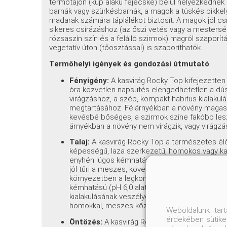
termőtájon (kúp alakú fejecske) belül helyezkedne
barnák vagy szürkésbarnák, a magok a tüskés pikkel
madarak számára táplálékot biztosít. A magok jól cs
sikeres csírázáshoz (az őszi vetés vagy a mesterség
rózsaszín szín és a felálló szirmok) magról szaporítá
vegetatív úton (tőosztással) is szaporíthatók.
Termőhelyi igények és gondozási útmutató
Fényigény:
A kasvirág Rocky Top kifejezetten
óra közvetlen napsütés elengedhetetlen a d
virágzáshoz, a szép, kompakt habitus kialakul
megtartásához. Félárnyékban a növény magasab
kevésbé bőséges, a szirmok színe fakóbb les
árnyékban a növény nem virágzik, vagy virágzá
Talaj:
A kasvirág Rocky Top a természetes élő
képességű, laza szerkezetű, homokos vagy ka
enyhén lúgos kémhatású (pH 6,5-7,5, de tolerálja
jól tűri a meszes, köves, száraz, tápanyagsze
környezetben a legkompaktabb. A pangó vizet,
kémhatású (pH 6,0 alatti) talajokat nem tűri; 
kialakulásának veszélye jelentősen megnő. Ülte
homokkal, meszes kőzúzalékkal vagy perlittel 
Weboldalunk tar
érdekében sütiket
Öntözés:
A kasvirág Rocky Top kifejezetten s