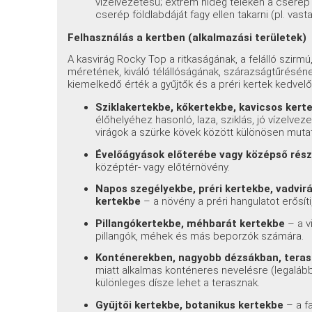
vízelvezetésű; extrém hideg teleken a cserép s
cserép földlabdáját fagy ellen takarni (pl. vast
Felhasználás a kertben (alkalmazási területek)
A kasvirág Rocky Top a ritkaságának, a felálló szirm
méretének, kiváló télállóságának, szárazságtűrésé
kiemelkedő érték a gyűjtők és a préri kertek kedvelő
Sziklakertekbe, kőkertekbe, kavicsos kert
élőhelyéhez hasonló, laza, sziklás, jó vízelve
virágok a szürke kövek között különösen muta
Évelőágyások előterébe vagy középső rés
középtér- vagy előtérnövény.
Napos szegélyekbe, préri kertekbe, vadvi
kertekbe
– a növény a préri hangulatot erősíti
Pillangókertekbe, méhbarát kertekbe
– a v
pillangók, méhek és más beporzók számára.
Konténerekben, nagyobb dézsákban, tera
miatt alkalmas konténeres nevelésre (legalább 
különleges dísze lehet a terasznak.
Gyűjtői kertekbe, botanikus kertekbe
– a f