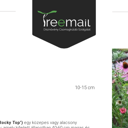
10-15 cm
Rocky Top')
egy közepes vagy alacsony
y, amely kifejlett állapotban 40-60 cm magas és