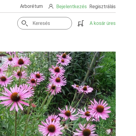
Arborétum
Bejelentkezés
Regisztrálás
A kosár üres