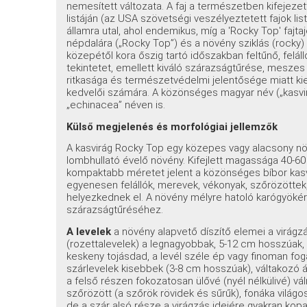
nemesített változata. A faj a természetben kifejezet
listáján (az USA szövetségi veszélyeztetett fajok li
államra utal, ahol endemikus, míg a 'Rocky Top' faj
népdalára („Rocky Top”) és a növény sziklás (rocky) 
közepétől kora őszig tartó időszakban feltűnő, feláll
tekintetet, emellett kiváló szárazságtűrése, meszes
ritkasága és természetvédelmi jelentősége miatt kie
kedvelői számára. A közönséges magyar név („kasvir
„echinacea” néven is.
Külső megjelenés és morfológiai jellemzők
A kasvirág Rocky Top egy közepes vagy alacsony növ
lombhullató évelő növény. Kifejlett magassága 40-60
kompaktabb méretet jelent a közönséges bíbor kasvi
egyenesen felállók, merevek, vékonyak, szőrözöttek,
helyezkednek el. A növény mélyre hatoló karógyökérr
szárazságtűréséhez.
A levelek
a növény alapvető díszítő elemei a virágzá
(rozettalevelek) a legnagyobbak, 5-12 cm hosszúak, 
keskeny tojásdad, a levél széle ép vagy finoman foga
szárlevelek kisebbek (3-8 cm hosszúak), váltakozó ál
a felső részen fokozatosan ülővé (nyél nélkülivé) vál
szőrözött (a szőrök rövidek és sűrűk), fonáka világo
de a szár alsó része a virágzás idejére gyakran kopa