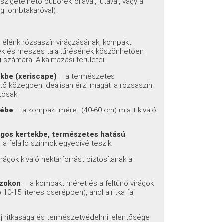
zigetelhető buborékfóliával, jutával, vagy a
ag lombtakaróval).
ú, élénk rózsaszín virágzásának, kompakt
nek és meszes talajtűrésének köszönhetően
i számára. Alkalmazási területei:
ekbe (xeriscape)
– a természetes
zető közegben ideálisan érzi magát; a rózsaszín
tósak.
zébe
– a kompakt méret (40-60 cm) miatt kiváló
rágos kertekbe, természetes hatású
, a felálló szirmok egyedivé teszik.
irágok kiváló nektárforrást biztosítanak a
szokon
– a kompakt méret és a feltűnő virágok
10-15 literes cserépben), ahol a ritka faj
aj ritkasága és természetvédelmi jelentősége