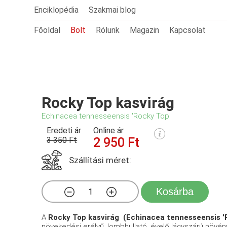
Enciklopédia
Szakmai blog
Főoldal
Bolt
Rólunk
Magazin
Kapcsolat
Rocky Top kasvirág
Echinacea tennesseensis 'Rocky Top'
Eredeti ár
Online ár
3 350 Ft
2 950 Ft
Szállítási méret:
Kosárba
A
Rocky Top kasvirág (Echinacea tennesseensis '
növekedési erélyű, lombhullató, évelő lágyszárú növén