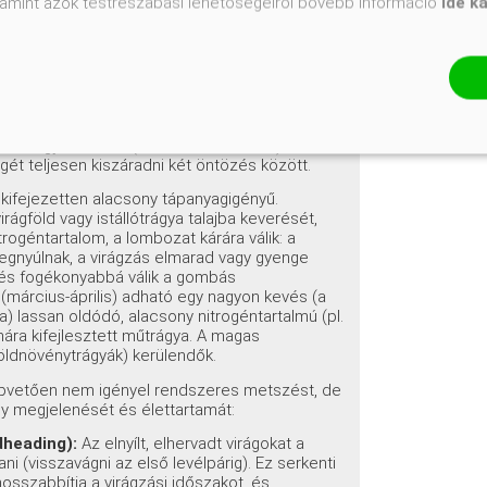
valamint azok testreszabási lehetőségeiről bővebb információ
ide k
észelését. A fiatal, frissen ültetett
endszeresen, mélyrehatóan (hetente 1-2
yre hatoljanak. Az idősebb, begyökeresedett (1
 igényelnek, a természetes csapadék a
n elegendő számukra, kivéve a hosszan tartó,
A túlöntözés a leggyakoribb gondozási hiba,
 fogékonyabbá válik a gyökérrothadásra. A
kban gyakrabban (heti 1-2 alkalommal) kell
egét teljesen kiszáradni két öntözés között.
kifejezetten alacsony tápanyagigényű.
rágföld vagy istállótrágya talajba keverését,
rogéntartalom, a lombozat kárára válik: a
megnyúlnak, a virágzás elmarad vagy gyenge
, és fogékonyabbá válik a gombás
(március-április) adható egy nagyon kevés (a
lassan oldódó, alacsony nitrogéntartalmú (pl.
mára kifejlesztett műtrágya. A magas
zöldnövénytrágyák) kerülendők.
apvetően nem igényel rendszeres metszést, de
ny megjelenését és élettartamát:
dheading):
Az elnyílt, elhervadt virágokat a
ni (visszavágni az első levélpárig). Ez serkenti
sszabbítja a virágzási időszakot, és