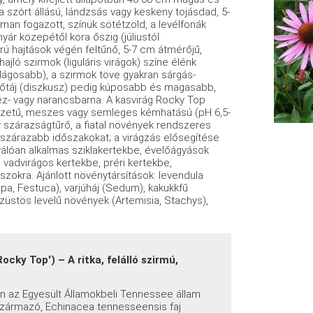
 szórt állású, lándzsás vagy keskeny tojásdad, 5-
man fogazott, színük sötétzöld, a levélfonák
yár közepétől kora őszig (júliustól
árú hajtások végén feltűnő, 5-7 cm átmérőjű,
jló szirmok (liguláris virágok) színe élénk
világosabb), a szirmok töve gyakran sárgás-
mőtáj (diszkusz) pedig kúposabb és magasabb,
éz- vagy narancsbarna. A kasvirág Rocky Top
kezetű, meszes vagy semleges kémhatású (pH 6,5-
ény szárazságtűrő, a fiatal növények rendszeres
a szárazabb időszakokat; a virágzás elősegítése
iválóan alkalmas sziklakertekbe, évelőágyások
advirágos kertekbe, préri kertekbe,
zokra. Ajánlott növénytársítások: levendula
tipa, Festuca), varjúháj (Sedum), kakukkfű
ezüstös levelű növények (Artemisia, Stachys),
ky Top') – A ritka, felálló szirmú,
en az Egyesült Államokbeli Tennessee állam
származó, Echinacea tennesseensis faj