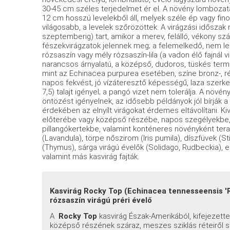
30-45 cm széles terjedelmet ér el. A növény lombozata
12 cm hosszú levelekből áll, melyek széle ép vagy fino
világosabb, a levelek szőrözöttek. A virágzási időszak n
szeptemberig) tart, amikor a merev, felálló, vékony sz
fészekvirágzatok jelennek meg; a felemelkedő, nem leha
rózsaszín vagy mély rózsaszín-lila (a vadon élő fajnál 
narancsos árnyalatú, a középső, dudoros, tüskés ter
mint az Echinacea purpurea esetében, színe bronz-, r
napos fekvést, jó vízáteresztő képességű, laza szer
7,5) talajt igényel; a pangó vizet nem tolerálja. A növ
öntözést igényelnek, az idősebb példányok jól bírják 
érdekében az elnyílt virágokat érdemes eltávolítani. K
előterébe vagy középső részébe, napos szegélyekbe, v
pillangókertekbe, valamint konténeres növényként teras
(Lavandula), törpe nőszirom (Iris pumila), díszfüvek (S
(Thymus), sárga virágú évelők (Solidago, Rudbeckia), 
valamint más kasvirág fajták.
Kasvirág Rocky Top (Echinacea tennesseensis 'Roc
rózsaszín virágú préri évelő
A
Rocky Top
kasvirág Észak-Amerikából, kifejezett
középső részének száraz, meszes sziklás réteiről 