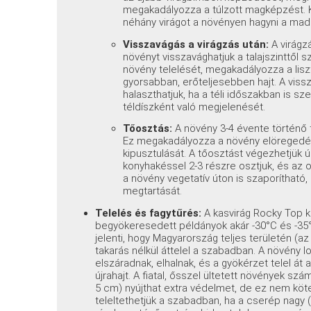
megakadályozza a túlzott magképzést. 
néhány virágot a növényen hagyni a mada
Visszavágás a virágzás után:
A virágz
növényt visszavághatjuk a talajszinttől 
növény telelését, megakadályozza a lisz
gyorsabban, erőteljesebben hajt. A vissz
halaszthatjuk, ha a téli időszakban is s
téldíszként való megjelenését.
Tőosztás:
A növény 3-4 évente történő t
Ez megakadályozza a növény elöregedés
kipusztulását. A tőosztást végezhetjük ú
konyhakéssel 2-3 részre osztjuk, és az o
a növény vegetatív úton is szaporítható, 
megtartását.
Telelés és fagytűrés:
A kasvirág Rocky Top kife
begyökeresedett példányok akár -30°C és -35°C
jelenti, hogy Magyarország teljes területén (a
takarás nélkül áttelel a szabadban. A növény lo
elszáradnak, elhalnak, és a gyökérzet telel át 
újrahajt. A fiatal, ősszel ültetett növények sz
5 cm) nyújthat extra védelmet, de ez nem köt
teleltethetjük a szabadban, ha a cserép nagy (l