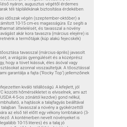
Késő nyáron, augusztus végétől érdemes
rak téli táplálékának biztosítása érdekében.
ási időszak végén (szeptember-október) a
számított 10-15 cm-es magasságúra. Ez segíti a
tharmat áttelelését, és tavasszal a növény
avágást akár kora tavaszra (március elejére) is
zeretnénk a termőtájak (kúp alakú fejecskék)
őosztása tavasszal (március-április) javasolt.
ét, a virágzás gyengülését és a középrész
gy, hogy a tövet kiássuk, éles ásóval vagy
sztásokat azonnal visszaültetjük. A tőosztással
ami garantálja a fajta ('Rocky Top') jellemzőinek
jezetten kiváló télállóságú. A kifejlett, jól
 közötti hőmérsékletet is elviselnek, ami azt
z USDA 4-5-ös zónáitól kezdve) gond nélkül,
mbhullató, a hajtások a talajfagyás beálltával
a talajban. Tavasszal a növény a gyökérzettől
ámára az első tél előtt egy vékony lombtakaró (3-
elező. A konténerben nevelt növényeket is
egalább 10-15 literes) és a talaj jó