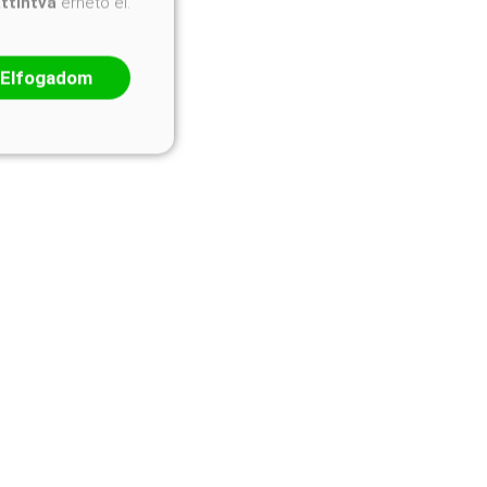
attintva
érhető el.
Elfogadom