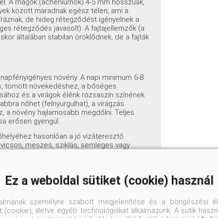
k el. A magok (acheniumok) 4-5 mm hosszúak,
yek között maradnak egész télen, ami a
íráznak, de hideg rétegződést igényelnek a
es rétegződés javasolt). A fajtajellemzők (a
skor általában stabilan öröklődnek, de a fajták
 napfényigényes növény. A napi minimum 6-8
ús, tömött növekedéshez, a bőséges
ásához és a virágok élénk rózsaszín színének
bra nőhet (felnyurgulhat), a virágzás
z, a növény hajlamosabb megdőlni. Teljes
sa erősen gyengül.
helyéhez hasonlóan a jó vízáteresztő
vicsos, meszes, sziklás, semleges vagy
 a pH 7,5-8,0-t is) talajt kedveli. Kifejezetten
gény talajokat; sőt, a tápanyagszegény
 a nehéz, agyagos, vizenyős, savanyú
Ez a weboldal sütiket (cookie) használ
ezekben a talajtípusokban a gyökérrothadás
téskor javasolt a talajt apró kaviccsal, durva
keverni a vízelvezetés javítása érdekében.
talmának személyre szabott megjelenítése és a böngészési él
 (cookie), illetve egyéb technológiákat alkalmazunk. A sütik hasz
zárazságtűrő, a mélyre hatoló karógyökérzete