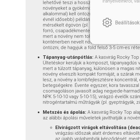
irányelveinkről, 
lehetővé teszi a hosszabb száraz időszakok átv
növényeket a gyökérnövekedés első évében r
alkalommal) kell öntözni, hogy a gyökerek mél
évnél idősebb) példányok külön öntözést alig
Beállítások
mérsékelt égövön (pl. Magyarország) általába
forró, csapadékmentes időszakokat (3-4 hét). 
mert a növény nem tolerálja a pangó vizet, és
konténerben nevelt növényeket a nyári hónapo
öntözni, de hagyjuk a föld felső 3-5 cm-es rét
Tápanyag-utánpótlás:
A kasvirág Rocky Top 
Ültetéskor kerüljük a komposzt, tápanyagdús vi
mert a túlzott tápanyag, különösen a magas nit
növény elveszíti kompakt formáját, a szárak 
lesz, a növény a lombfejlesztésre koncentrál
betegségekre. Évente egyszer, kora tavasszal 
csomagoláson javasolt adag negyede-harmada) 
NPK 5-10-10 vagy 5-10-15), virágzó évelők szá
nitrogéntartalmú műtrágyák (pl. gyeptrágyák, 
Metszés és ápolás:
A kasvirág Rocky Top al
az alábbi ápolási műveletek javíthatják a növé
Elvirágzott virágok eltávolítása (dea
virágzási időszak alatt érdemes eltávolíta
az újabb virágbimbók képződését, megho