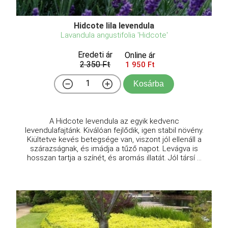
Hidcote lila levendula
Lavandula angustifolia 'Hidcote'
Eredeti ár
Online ár
2 350 Ft
1 950 Ft
Kosárba
A Hidcote levendula az egyik kedvenc
levendulafajtánk. Kiválóan fejlődik, igen stabil növény.
Kiültetve kevés betegsége van, viszont jól ellenáll a
szárazságnak, és imádja a tűző napot. Levágva is
hosszan tartja a színét, és aromás illatát. Jól társí ...