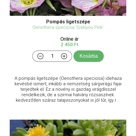
Pompás ligetszépe
Oenothera speciosa 'Siskiyou Pink'
Online ár
2 450 Ft
Kosárba
A pompás ligetszépe (Oenothera speciosa) idehaza
kevésbé ismert, inkább a nemzetség sárgvirágú fajai
terjedtek el. Ez a növény is gazdag virágdísszel
rendelkezik, de a szirmai halvány rózsaszínek.
kedvezőtlen száraz talajviszonyokat is jól tűr, így r ...