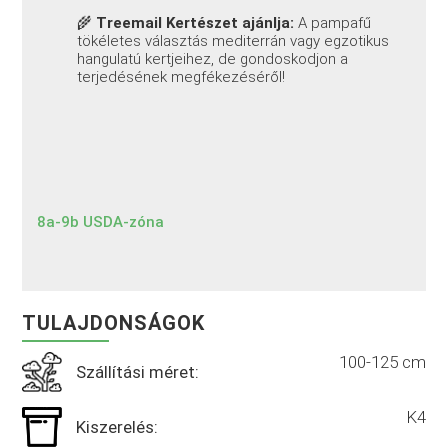
🌾
Treemail Kertészet ajánlja:
A pampafű
tökéletes választás mediterrán vagy egzotikus
hangulatú kertjeihez, de gondoskodjon a
terjedésének megfékezéséről!
8a-9b USDA-zóna
TULAJDONSÁGOK
100-125 cm
Szállítási méret:
K4
Kiszerelés: