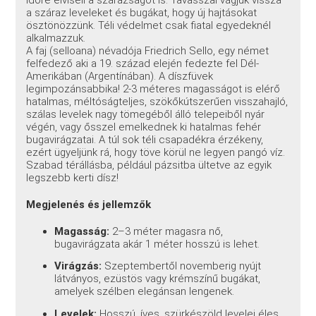
a száraz leveleket és bugákat, hogy új hajtásokat
ösztönözzünk. Téli védelmet csak fiatal egyedeknél
alkalmazzuk.
A faj (selloana) névadója Friedrich Sello, egy német
felfedező aki a 19. század elején fedezte fel Dél-
Amerikában (Argentínában). A díszfüvek
legimpozánsabbika! 2-3 méteres magasságot is elérő
hatalmas, méltóságteljes, szökőkútszerűen visszahajló,
szálas levelek nagy tömegéből álló telepeiből nyár
végén, vagy ősszel emelkednek ki hatalmas fehér
bugavirágzatai. A túl sok téli csapadékra érzékeny,
ezért ügyeljünk rá, hogy töve körül ne legyen pangó víz.
Szabad térállásba, például pázsitba ültetve az egyik
legszebb kerti dísz!
Megjelenés és jellemzők
Magasság:
2–3 méter magasra nő,
bugavirágzata akár 1 méter hosszú is lehet.
Virágzás:
Szeptembertől novemberig nyújt
látványos, ezüstös vagy krémszínű bugákat,
amelyek szélben elegánsan lengenek.
Levelek:
Hosszú, íves, szürkészöld levelei éles