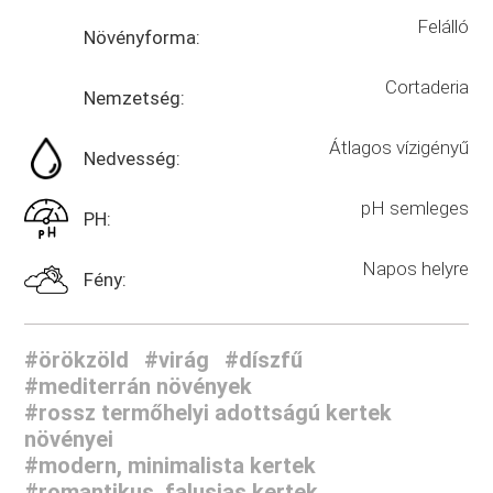
Felálló
Növényforma:
Cortaderia
Nemzetség:
Átlagos vízigényű
Nedvesség:
pH semleges
PH:
Napos helyre
Fény:
#örökzöld
#virág
#díszfű
#mediterrán növények
#rossz termőhelyi adottságú kertek
növényei
#modern, minimalista kertek
#romantikus, falusias kertek