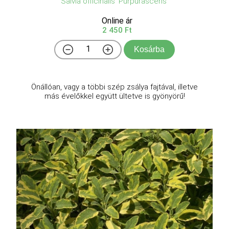
Salvia officinalis 'Purpurascens'
Online ár
2 450 Ft
Kosárba
Önállóan, vagy a többi szép zsálya fajtával, illetve
más évelőkkel együtt ültetve is gyönyörű!