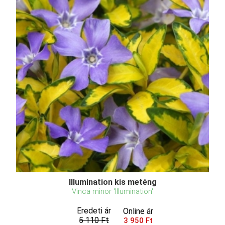
Illumination kis meténg
Vinca minor 'Illumination'
Eredeti ár
Online ár
5 110 Ft
3 950 Ft