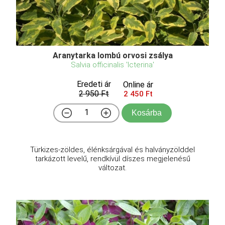
Aranytarka lombú orvosi zsálya
Salvia officinalis 'Icterina'
Eredeti ár
Online ár
2 950 Ft
2 450 Ft
Kosárba
Türkizes-zöldes, élénksárgával és halványzölddel
tarkázott levelű, rendkívül díszes megjelenésű
változat.