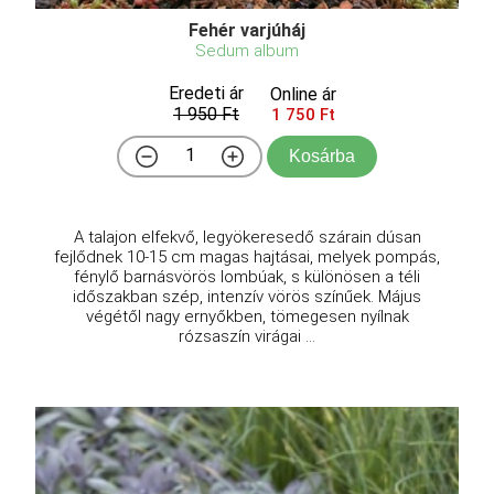
Fehér varjúháj
Sedum album
Eredeti ár
Online ár
1 950 Ft
1 750 Ft
Kosárba
A talajon elfekvő, legyökeresedő szárain dúsan
fejlődnek 10-15 cm magas hajtásai, melyek pompás,
fénylő barnásvörös lombúak, s különösen a téli
időszakban szép, intenzív vörös színűek. Május
végétől nagy ernyőkben, tömegesen nyílnak
rózsaszín virágai ...