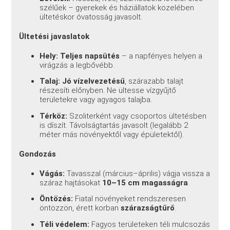
szélűek – gyerekek és háziállatok közelében
ültetéskor óvatosság javasolt.
Ültetési javaslatok
Hely:
Teljes napsütés
– a napfényes helyen a
virágzás a legbővébb.
Talaj:
Jó vízelvezetésű
, szárazabb talajt
részesíti előnyben. Ne ültesse vízgyűjtő
területekre vagy agyagos talajba.
Térköz:
Szoliterként vagy csoportos ültetésben
is díszít. Távolságtartás javasolt (legalább 2
méter más növényektől vagy épületektől).
Gondozás
Vágás:
Tavasszal (március–április) vágja vissza a
száraz hajtásokat
10–15 cm magasságra
.
Öntözés:
Fiatal növényeket rendszeresen
öntözzön, érett korban
szárazságtűrő
.
Téli védelem:
Fagyos területeken téli mulcsozás