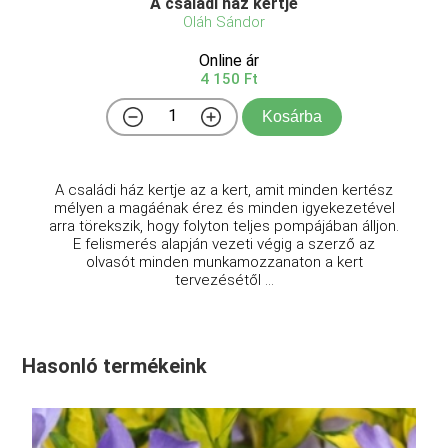
A családi ház kertje
Oláh Sándor
Online ár
4 150 Ft
Kosárba
A családi ház kertje az a kert, amit minden kertész
mélyen a magáénak érez és minden igyekezetével
arra törekszik, hogy folyton teljes pompájában álljon.
E felismerés alapján vezeti végig a szerző az
olvasót minden munkamozzanaton a kert
tervezésétől ...
Hasonló termékeink