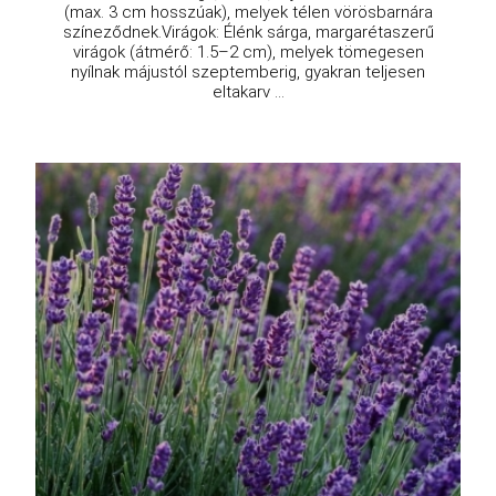
(max. 3 cm hosszúak), melyek télen vörösbarnára
színeződnek.Virágok: Élénk sárga, margarétaszerű
virágok (átmérő: 1.5–2 cm), melyek tömegesen
nyílnak májustól szeptemberig, gyakran teljesen
eltakarv ...