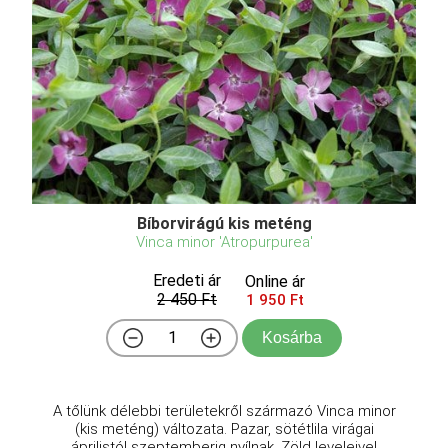
Bíborvirágú kis meténg
Vinca minor 'Atropurpurea'
Eredeti ár
Online ár
2 450 Ft
1 950 Ft
Kosárba
A tőlünk délebbi területekről származó Vinca minor
(kis meténg) változata. Pazar, sötétlila virágai
áprilistól szeptemberig nyílnak. Zöld leveleivel