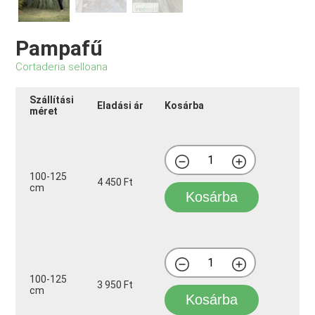
Pampafű
Cortaderia selloana
Szállítási
Eladási ár
Kosárba
méret
100-125
4 450 Ft
cm
Kosárba
100-125
3 950 Ft
cm
Kosárba