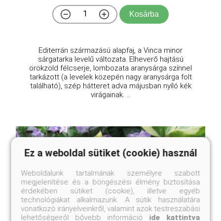
Kosárba
Editerrán származású alapfaj, a Vinca minor
sárgatarka levelű változata. Elheverő hajtású
örökzöld félcserje, lombozata aranysárga színnel
tarkázott (a levelek közepén nagy aranysárga folt
található), szép hátteret adva májusban nyíló kék
virágainak. ...
Ez a weboldal sütiket (cookie) használ
Weboldalunk tartalmának személyre szabott
megjelenítése és a böngészési élmény biztosítása
érdekében sütiket (cookie), illetve egyéb
technológiákat alkalmazunk. A sütik használatára
vonatkozó irányelveinkről, valamint azok testreszabási
lehetőségeiről bővebb információ
ide kattintva