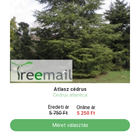
Atlasz cédrus
Cedrus atlantica
Eredeti ár
Online ár
5 750 Ft
5 250 Ft
Méret választás