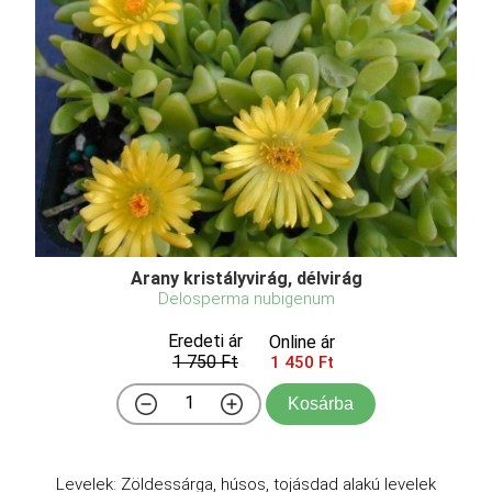
Arany kristályvirág, délvirág
Delosperma nubigenum
Eredeti ár
Online ár
1 750 Ft
1 450 Ft
Kosárba
Levelek: Zöldessárga, húsos, tojásdad alakú levelek