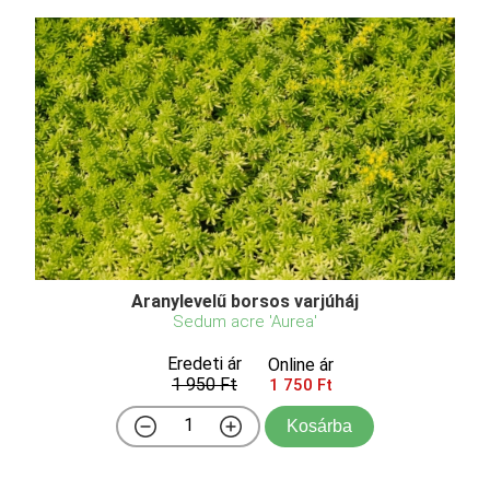
Aranylevelű borsos varjúháj
Sedum acre 'Aurea'
Eredeti ár
Online ár
1 950 Ft
1 750 Ft
Kosárba