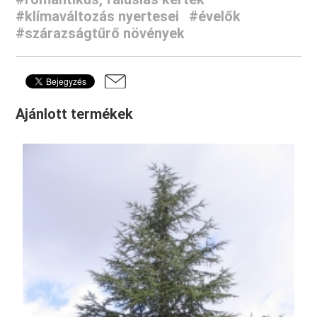
#klímaváltozás nyertesei
#évelők
#szárazságtűrő növények
Ajánlott termékek