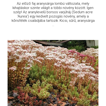
Az előző faj aranysárga lombú változata, mely
kihajtáskor szinte világít a többi növény között. Igen
szép! Az aranylevelű borsos varjúháj (Sedum acre
'Aurea') egy kedvelt pozsgás növény, amely a
kőrisfélék családjába tartozik. Kicsi, sűrű, aranysárga
...