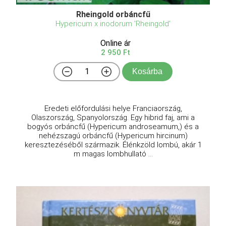
Rheingold orbáncfű
Hypericum x inodorum 'Rheingold'
Online ár
2 950 Ft
Kosárba
Eredeti előfordulási helye Franciaország,
Olaszország, Spanyolország. Egy hibrid faj, ami a
bogyós orbáncfű (Hypericum androseamum,) és a
nehézszagú orbáncfű (Hypericum hircinum)
keresztezéséből származik. Élénkzöld lombú, akár 1
m magas lombhullató ...