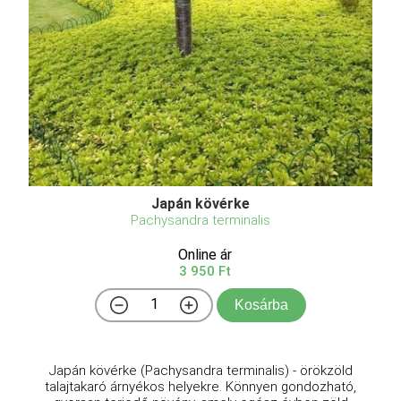
Japán kövérke
Pachysandra terminalis
Online ár
3 950 Ft
Kosárba
Japán kövérke (Pachysandra terminalis) - örökzöld
talajtakaró árnyékos helyekre. Könnyen gondozható,