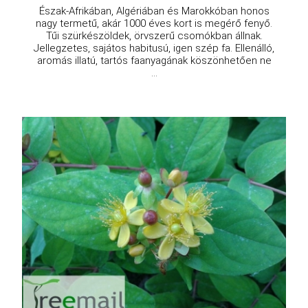
Észak-Afrikában, Algériában és Marokkóban honos
nagy termetű, akár 1000 éves kort is megérő fenyő.
Tűi szürkészöldek, örvszerű csomókban állnak.
Jellegzetes, sajátos habitusú, igen szép fa. Ellenálló,
aromás illatú, tartós faanyagának köszönhetően ne
...