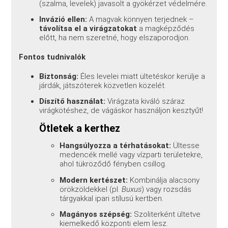
(szalma, levelek) javasolt a gyökérzet védelmére.
Invázió ellen:
A magvak könnyen terjednek –
távolítsa el a virágzatokat
a magképződés
előtt, ha nem szeretné, hogy elszaporodjon.
Fontos tudnivalók
Biztonság:
Éles levelei miatt ültetéskor kerülje a
járdák, játszóterek közvetlen közelét.
Díszítő használat:
Virágzata kiváló száraz
virágkötéshez, de vágáskor használjon kesztyűt!
Ötletek a kerthez
Hangsúlyozza a térhatásokat:
Ültesse
medencék mellé vagy vízparti területekre,
ahol tükröződő fényben csillog.
Modern kertészet:
Kombinálja alacsony
örökzöldekkel (pl.
Buxus
) vagy rozsdás
tárgyakkal ipari stílusú kertben.
Magányos szépség:
Szoliterként ültetve
kiemelkedő központi elem lesz.