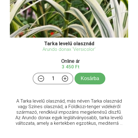
Tarka levelű olasznád
Arundo donax 'Versicolor'
Online ár
3 450 Ft
Kosárba
A Tarka levelű olasznád, más néven Tarka olasznád
vagy Színes olasznád, a Földközi-tenger vidékéről
származó, rendkívül impozáns megjelenésű díszfű.
Az Arundo donax egyik leglátványosabb, tarka levelű
változata, amely a kertekben egzotikus, mediterrá ...