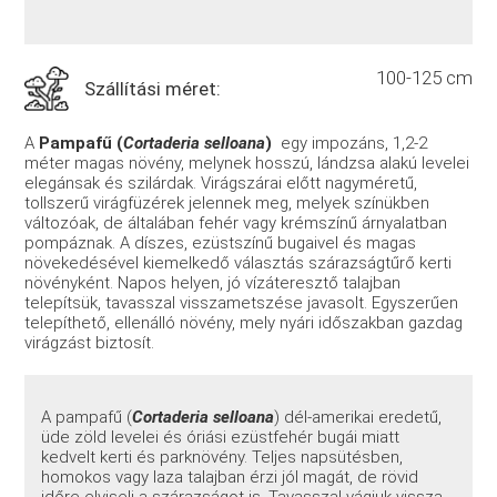
100-125 cm
Szállítási méret:
A
Pampafű (
Cortaderia selloana
)
egy impozáns, 1,2-2
méter magas növény, melynek hosszú, lándzsa alakú levelei
elegánsak és szilárdak. Virágszárai előtt nagyméretű,
tollszerű virágfüzérek jelennek meg, melyek színükben
változóak, de általában fehér vagy krémszínű árnyalatban
pompáznak. A díszes, ezüstszínű bugaivel és magas
növekedésével kiemelkedő választás szárazságtűrő kerti
növényként. Napos helyen, jó vízáteresztő talajban
telepítsük, tavasszal visszametszése javasolt. Egyszerűen
telepíthető, ellenálló növény, mely nyári időszakban gazdag
virágzást biztosít.
A pampafű (
Cortaderia selloana
) dél-amerikai eredetű,
üde zöld levelei és óriási ezüstfehér bugái miatt
kedvelt kerti és parknövény. Teljes napsütésben,
homokos vagy laza talajban érzi jól magát, de rövid
időre elviseli a szárazságot is. Tavasszal vágjuk vissza