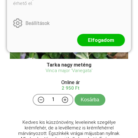
érhető el.
Beállítások
Elfogadom
Tarka nagy meténg
Vinca major 'Variegata'
Online ár
2 950 Ft
Kosárba
Kedves kis kúszónövény, leveleinek szegélye
krémfehér, de a levéllemez is krémfehérrel
márványozott. Égszínkék virágai májusban nyílnak.