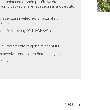
 ha tapintásra enyhén puhák. Az érett
yümölcsöket is le lehet szedni a fáról, és utó
, szerszámnyeleknek is használják.
lepítve.
ává nő. A növény ÖNTREMÉKENY.
jó vízáteresztő talajokig mindent tűr
ben nevelve rendszeres öntözést igényel
lónak
40-60 cm