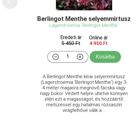
Berlingot Menthe selyemmirtusz
Lagerstroemia 'Berlingot Menthe'
Eredeti ár
Online ár
5 450 Ft
4 950 Ft
Kosárba
A Berlingot Menthe kínai selyemmirtusz
(Lagerstroemia 'Berlingot Menthe') egy 3-
4 méter magasra megnövő fácska vagy
nagy bokor. Védett helyre ültetve könnyen
eléri ezt a magasságot, és hozzáértő
metszéssel egy hatalmas rózsaszín
virágfelhővé válik a ...