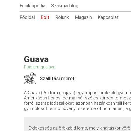
Enciklopédia
Szakmai blog
Főoldal
Bolt
Rólunk
Magazin
Kapcsolat
Guava
Psidium guajava
Szállítási méret:
A Guava (Psidium guajava) egy trópusi örökzöld gyümö
Amerikában honos, de ma már széles körben termesztik a 
forró, száraz időszakokat, azonban hazánkban téli kerti
gyümölcsöt termő növényt szeretne otthon tartani, a 
Érdekesség az örökzöld lomb, mely kihajtáskor vör