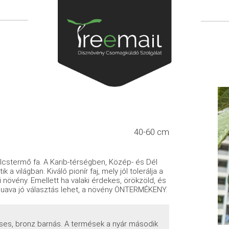
40-60 cm
lcstermő fa. A Karib-térségben, Közép- és Dél
világban. Kiváló pionír faj, mely jól tolerálja a
 növény. Emellett ha valaki érdekes, örökzöld, és
guava jó választás lehet, a növény ÖNTERMÉKENY.
öses, bronz barnás. A termések a nyár második