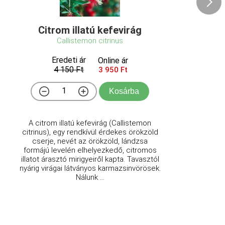
Citrom illatú kefevirág
Callistemon citrinus
Eredeti ár
Online ár
4 150 Ft
3 950 Ft
Kosárba
A citrom illatú kefevirág (Callistemon
citrinus), egy rendkívül érdekes örökzöld
cserje, nevét az örökzöld, lándzsa
formájú levelén elhelyezkedő, citromos
illatot árasztó mirigyeiről kapta. Tavasztól
nyárig virágai látványos karmazsinvörösek.
Nálunk ...