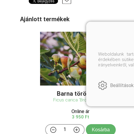
Ajánlott termékek
Weboldalunk tar
érdekében sütiket
irányelveinkről, 
Beállítások
Barna török füge
Ficus carica 'Brown Turkey'
Online ár
3 950 Ft
Kosárba