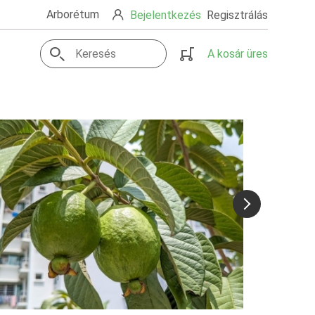
Arborétum
Bejelentkezés
Regisztrálás
A kosár üres