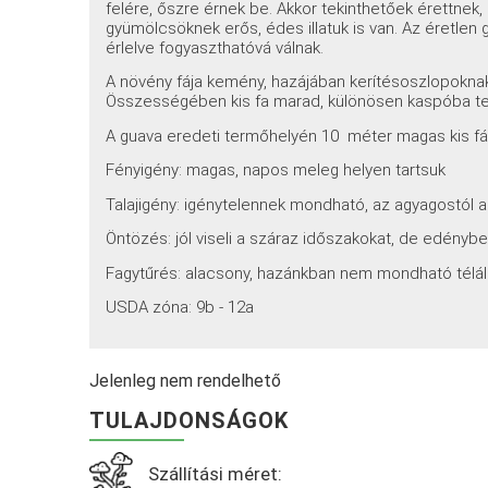
felére, őszre érnek be. Akkor tekinthetőek érettnek,
gyümölcsöknek erős, édes illatuk is van. Az éretlen g
érlelve fogyaszthatóvá válnak.
A növény fája kemény, hazájában kerítésoszlopoknak
Összességében kis fa marad, különösen kaspóba te
A guava eredeti termőhelyén 10 méter magas kis f
Fényigény: magas, napos meleg helyen tartsuk
Talajigény: igénytelennek mondható, az agyagostól a 
Öntözés: jól viseli a száraz időszakokat, de edény
Fagytűrés: alacsony, hazánkban nem mondható télál
USDA zóna: 9b - 12a
Jelenleg nem rendelhető
TULAJDONSÁGOK
Szállítási méret: