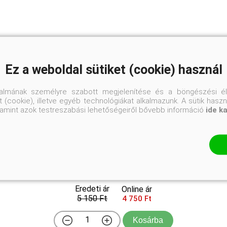
Ez a weboldal sütiket (cookie) használ
talmának személyre szabott megjelenítése és a böngészési él
 (cookie), illetve egyéb technológiákat alkalmazunk. A sütik hasz
valamint azok testreszabási lehetőségeiről bővebb információ
ide k
Dalmát füge
Ficus carica 'Dalmatie'
Eredeti ár
Online ár
5 150 Ft
4 750 Ft
Kosárba