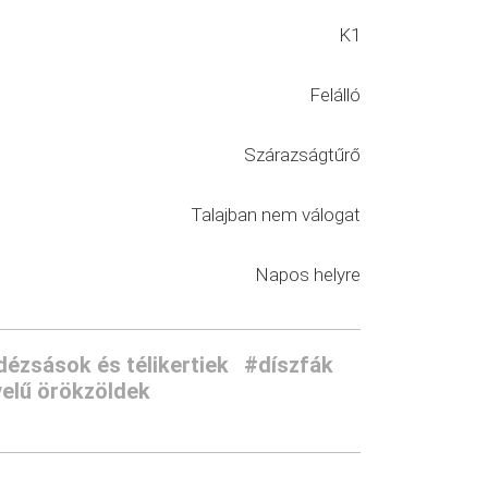
K1
Felálló
Szárazságtűrő
Talajban nem válogat
Napos helyre
dézsások és télikertiek
#díszfák
elű örökzöldek