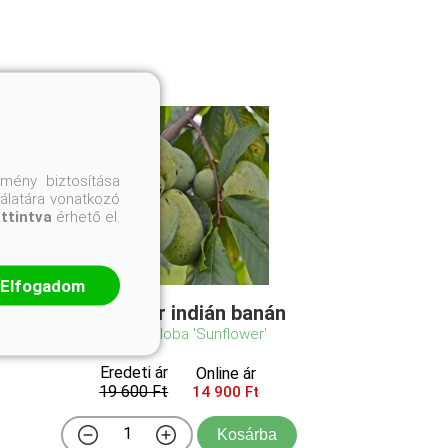
mény biztosítása
nálatára vonatkozó
attintva
érhető el.
Elfogadom
Sunflower indián banán
Asimina triloba 'Sunflower'
Eredeti ár
Online ár
19 600 Ft
14 900 Ft
Kosárba