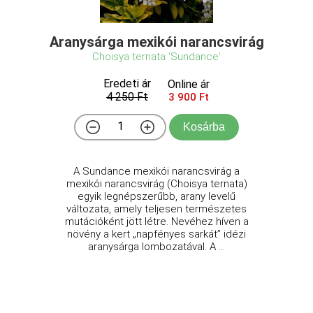
Aranysárga mexikói narancsvirág
Choisya ternata 'Sundance'
Eredeti ár
Online ár
4 250 Ft
3 900 Ft
Kosárba
A Sundance mexikói narancsvirág a
mexikói narancsvirág (Choisya ternata)
egyik legnépszerűbb, arany levelű
változata, amely teljesen természetes
mutációként jött létre. Nevéhez híven a
növény a kert „napfényes sarkát” idézi
aranysárga lombozatával. A ...