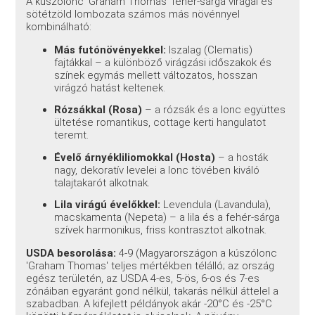
A kúszólonc 'Graham Thomas' fehér-sárga virágai és
sötétzöld lombozata számos más növénnyel
kombinálható:
Más futónövényekkel:
Iszalag (Clematis)
fajtákkal – a különböző virágzási időszakok és
színek egymás mellett változatos, hosszan
virágzó hatást keltenek.
Rózsákkal (Rosa)
– a rózsák és a lonc együttes
ültetése romantikus, cottage kerti hangulatot
teremt.
Évelő árnyékliliomokkal (Hosta)
– a hosták
nagy, dekoratív levelei a lonc tövében kiváló
talajtakarót alkotnak.
Lila virágú évelőkkel:
Levendula (Lavandula),
macskamenta (Nepeta) – a lila és a fehér-sárga
szívek harmonikus, friss kontrasztot alkotnak.
USDA besorolása:
4-9 (Magyarországon a kúszólonc
'Graham Thomas' teljes mértékben télálló; az ország
egész területén, az USDA 4-es, 5-ös, 6-os és 7-es
zónáiban egyaránt gond nélkül, takarás nélkül áttelel a
szabadban. A kifejlett példányok akár -20°C és -25°C