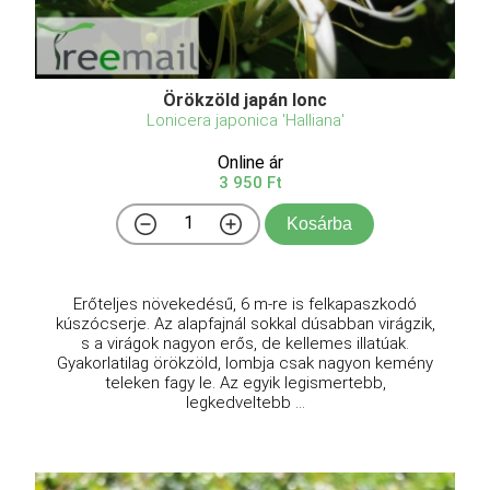
Örökzöld japán lonc
Lonicera japonica 'Halliana'
Online ár
3 950 Ft
Kosárba
Erőteljes növekedésű, 6 m-re is felkapaszkodó
kúszócserje. Az alapfajnál sokkal dúsabban virágzik,
s a virágok nagyon erős, de kellemes illatúak.
Gyakorlatilag örökzöld, lombja csak nagyon kemény
teleken fagy le. Az egyik legismertebb,
legkedveltebb ...