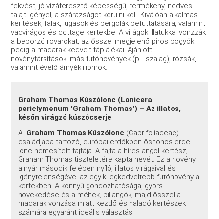
fekvést, jó vízáteresztő képességű, termékeny, nedves
talajt igényel; a szárazságot kerülni kell. Kiválóan alkalmas
kerítések, falak, lugasok és pergolák befuttatására, valamint
vadvirágos és cottage kertekbe. A virágok illatukkal vonzzák
a beporzó rovarokat, az ősszel megjelenő piros bogyók
pedig a madarak kedvelt táplálékai. Ajánlott
növénytársítások: más futónövények (pl. iszalag), rózsák,
valamint évelő árnyékliliomok.
Graham Thomas Kúszólonc (Lonicera
periclymenum 'Graham Thomas') – Az illatos,
későn virágzó kúszócserje
A
Graham Thomas Kúszólonc
(Caprifoliaceae)
családjába tartozó, európai erdőkben őshonos erdei
lonc nemesített fajtája. A fajta a híres angol kertész,
Graham Thomas tiszteletére kapta nevét. Ez a növény
a nyár második felében nyíló, illatos virágaival és
igénytelenségével az egyik legkedveltebb futónövény a
kertekben. A könnyű gondozhatósága, gyors
növekedése és a méhek, pillangók, majd ősszel a
madarak vonzása miatt kezdő és haladó kertészek
számára egyaránt ideális választás.