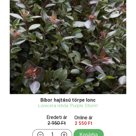
Bíbor hajtású törpe lonc
Lonicera nitida 'Purple Storm'
Eredeti ár
Online ár
2 950 Ft
2 550 Ft
Kosárba