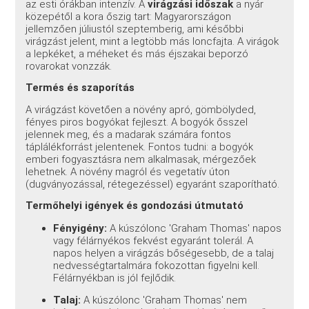
az esti órákban intenzív. A
virágzási időszak
a nyár
közepétől a kora őszig tart: Magyarországon
jellemzően júliustól szeptemberig, ami későbbi
virágzást jelent, mint a legtöbb más loncfajta. A virágok
a lepkéket, a méheket és más éjszakai beporzó
rovarokat vonzzák.
Termés és szaporítás
A virágzást követően a növény apró, gömbölyded,
fényes piros bogyókat fejleszt. A bogyók ősszel
jelennek meg, és a madarak számára fontos
táplálékforrást jelentenek. Fontos tudni: a bogyók
emberi fogyasztásra nem alkalmasak, mérgezőek
lehetnek. A növény magról és vegetatív úton
(dugványozással, rétegezéssel) egyaránt szaporítható.
Termőhelyi igények és gondozási útmutató
Fényigény:
A kúszólonc 'Graham Thomas' napos
vagy félárnyékos fekvést egyaránt tolerál. A
napos helyen a virágzás bőségesebb, de a talaj
nedvességtartalmára fokozottan figyelni kell.
Félárnyékban is jól fejlődik.
Talaj:
A kúszólonc 'Graham Thomas' nem