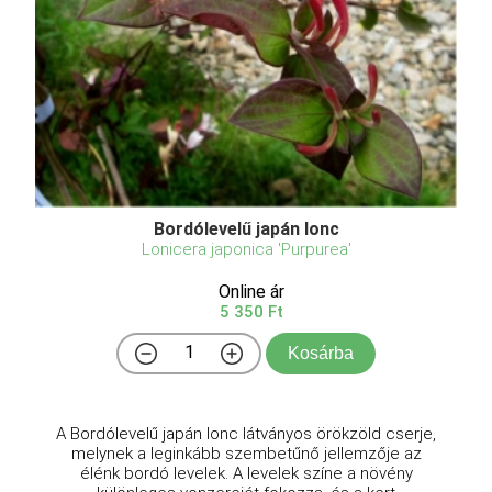
Bordólevelű japán lonc
Lonicera japonica 'Purpurea'
Online ár
5 350 Ft
Kosárba
A Bordólevelű japán lonc látványos örökzöld cserje,
melynek a leginkább szembetűnő jellemzője az
élénk bordó levelek. A levelek színe a növény