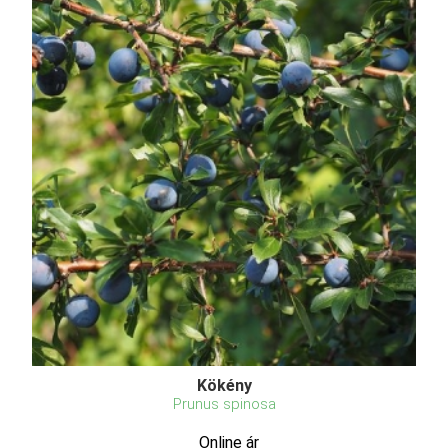
Kökény
Prunus spinosa
Online ár