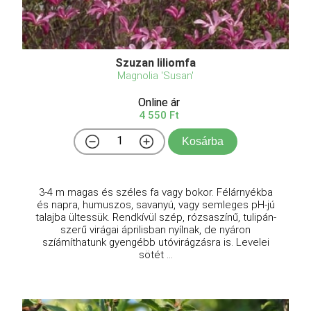
Szuzan liliomfa
Magnolia 'Susan'
Online ár
4 550 Ft
Kosárba
3-4 m magas és széles fa vagy bokor. Félárnyékba
és napra, humuszos, savanyú, vagy semleges pH-jú
talajba ültessük. Rendkívül szép, rózsaszínű, tulipán-
szerű virágai áprilisban nyílnak, de nyáron
szíámíthatunk gyengébb utóvirágzásra is. Levelei
sötét ...