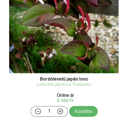
Bordólevelű japán lonc
Lonicera japonica 'Purpurea'
Online ár
5 350 Ft
Kosárba