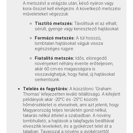
A metszést a virágzás után, késő nyáron vagy
kora ősszel kell elvégezni. A következő metszési
műveleteket végezzük:
Tisztító metszés:
Távolítsuk el az elhalt,
sérült, gyenge vagy keresztező hajtásokat.
Formázó metszés:
A túl hosszú,
lombtalan hajtásokat vágjuk vissza
egészséges rügyre.
Fiatalító metszés:
Idős, elöregedő
növényeket néhány évente erőteljesen,
akár 60 cm-es magasságúra is
visszavághatjuk, hogy fiatal, új hajtásokat
serkentsünk.
Telelés és fagytűrés:
A kúszólonc 'Graham
Thomas' kifejezetten kiváló télállóságú. A kifejlett
példányok akár -20°C és -25°C közötti
hőmérsékletet is elviselnek, ami azt jelenti, hogy
Magyarország teljes területén gond nélkül,
takarás nélkül áttelel a szabadban. A növény
lombhullató, a hajtások a talajfagyás beálltával
elveszítik leveleiket, és a gyökérzet telel át a
talajban. Tavasszal a növény a gyökérzettől