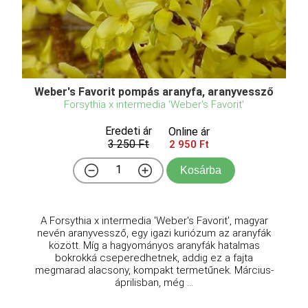
Weber's Favorit pompás aranyfa, aranyvessző
Forsythia x intermedia 'Weber's Favorit'
Eredeti ár
Online ár
3 250 Ft
2 950 Ft
Kosárba
A Forsythia x intermedia 'Weber's Favorit', magyar
nevén aranyvessző, egy igazi kuriózum az aranyfák
között. Míg a hagyományos aranyfák hatalmas
bokrokká cseperedhetnek, addig ez a fajta
megmarad alacsony, kompakt termetűnek. Március-
áprilisban, még ...