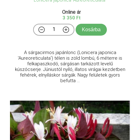
Lonicera japonica 'Aureoreticulata'
Online ár
3 350 Ft
Kosárba
A sárgacirmos japánlonc (Lonicera japonica
'Aureoreticulata') télen is zöld lombú, 6 méterre is
felkapaszkodó, sárgásan tarkázott levelű
kúszócserje. Júniustól nyíló, illatos virágai kezdetben
fehérek, elnyíláskor sárgák. Nagy felületek gyors
befutta ...