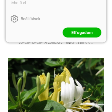
érhető el.
Kosárba
Beállítások
Kínából származó cserje, mely akkor virágzik (nálunk
is) amikor a természet még nagyban alszik. Hófehér,
Elfogadom
émelyítően illatos virágai tél végén (február elejétől)
nyílnak. Rendkívüli szívóssága miatt is kiváló
sövénynövény! A Lonicera fragrantissima á ...