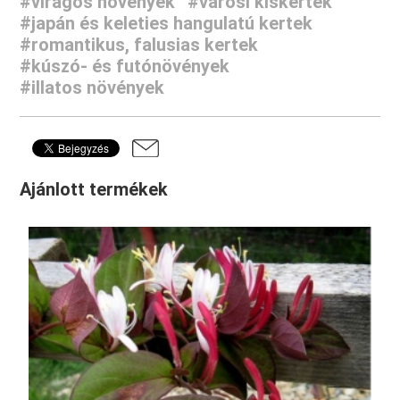
#virágos növények
#városi kiskertek
#japán és keleties hangulatú kertek
#romantikus, falusias kertek
#kúszó- és futónövények
#illatos növények
Ajánlott termékek