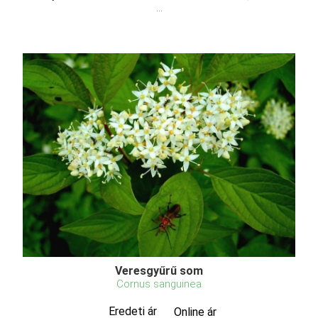
...
Veresgyűrű som
Cornus sanguinea
Eredeti ár
Online ár