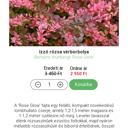
Izzó rózsa vérborbolya
Berberis thunbergii 'Rose Glow'
Eredeti ár
Online ár
3 450 Ft
2 950 Ft
Kosárba
A 'Rose Glow' fajta egy felálló, kompakt növekedésű
lombhullató cserje, amely 1,2-1,5 méter magasra és
1-1,2 méter szélesre nő meg. Levelei tavasszal
élénk rózsaszínűek ezüstös foltokkal, majd nyáron
mélyebb rózsaszínűvé és bíborrá érlelődnek, ősszel