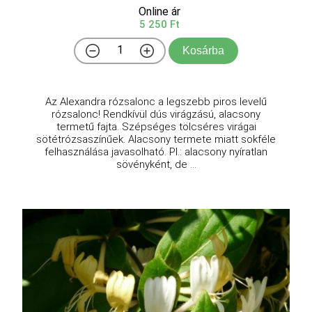
Online ár
5 250 Ft
Kosárba
Az Alexandra rózsalonc a legszebb piros levelű
rózsalonc! Rendkívül dús virágzású, alacsony
termetű fajta. Szépséges tölcséres virágai
sötétrózsaszínűek. Alacsony termete miatt sokféle
felhasználása javasolható. Pl.: alacsony nyíratlan
sövényként, de ...