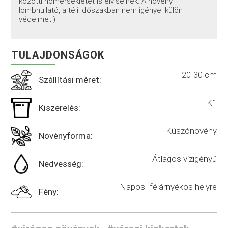
közötti hőmérsékletet is elviselnek. A növény
lombhullató, a téli időszakban nem igényel külön
védelmet.)
TULAJDONSÁGOK
20-30 cm
Szállítási méret:
K1
Kiszerelés:
Kúszónövény
Növényforma:
Átlagos vízigényű
Nedvesség:
Napos- félárnyékos helyre
Fény: