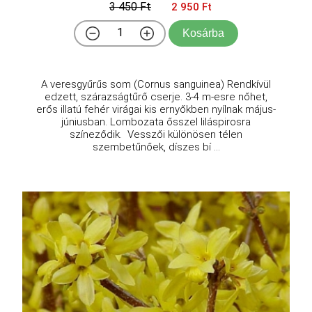
3 450 Ft
2 950 Ft
Kosárba
A veresgyűrűs som (Cornus sanguinea) Rendkívül
edzett, szárazságtűrő cserje. 3-4 m-esre nőhet,
erős illatú fehér virágai kis ernyőkben nyílnak május-
júniusban. Lombozata ősszel liláspirosra
színeződik. Vesszői különösen télen
szembetűnőek, díszes bí ...