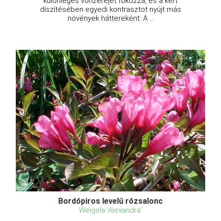
különleges vonzerejét fokozza, és a kert
díszítésében egyedi kontrasztot nyújt más
növények háttereként. A ...
Bordópiros levelű rózsalonc
Weigela 'Alexandra'