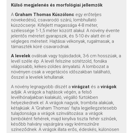
Külső megjelenés és morfológiai jellemzők
A
Graham Thomas Kúszólonc
egy erőteljes
növekedésű, csavarodó szárú, lombhullató
kúszócserje. Kifejlett magassága 4-8 méter,
szélessége 1-1,5 méter között alakul. A növény évente
jelentős méretet gyarapszik, és 5-10 év alatt éri el
végleges méreteit. Hajtásai vékonyak, rugalmasak, a
támaszték köré csavarodnak.
A levelek
oválisak vagy tojásdadok, 3-6 cm hosszúak, a
levél széle ép. A levél felszíne sötétzöld, fonáka
világosabb, kékes-zöldes árnyalatú. A lombozat a
növényen csak a vegetációs időszakban található,
ősszel a levelek lehullanak.
A növény legnagyobb díszét a
virágzat
és a
virágok
adják. A virágok a hajtások végén, a felső
levélhónaljakban kialakuló, végálló fürtökben
helyezkednek el. A virágok nagyok, trombita alakúak,
kétajkúak. A 'Graham Thomas' fajta legjellegzetesebb
tulajdonsága a virágok színváltozása: a virágok
bimbóként fehérek, majd kinyílva tiszta fehér színűek,
később halvány vajsárgára vagy krémszínűre
színeződnek. A virágok illata erős, édeskés, különösen