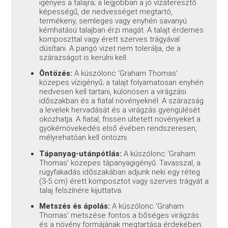
igényes a talajra; a legjobban a jó vízáteresztő
képességű, de nedvességet megtartó,
termékeny, semleges vagy enyhén savanyú
kémhatású talajban érzi magát. A talajt érdemes
komposzttal vagy érett szerves trágyával
dúsítani. A pangó vizet nem tolerálja, de a
szárazságot is kerülni kell.
Öntözés:
A kúszólonc 'Graham Thomas'
közepes vízigényű; a talajt folyamatosan enyhén
nedvesen kell tartani, különösen a virágzási
időszakban és a fiatal növényeknél. A szárazság
a levelek hervadását és a virágzás gyengülését
okozhatja. A fiatal, frissen ültetett növényeket a
gyökérnövekedés első évében rendszeresen,
mélyrehatóan kell öntözni.
Tápanyag-utánpótlás:
A kúszólonc 'Graham
Thomas' közepes tápanyagigényű. Tavasszal, a
rügyfakadás időszakában adjunk neki egy réteg
(3-5 cm) érett komposztot vagy szerves trágyát a
talaj felszínére kijuttatva.
Metszés és ápolás:
A kúszólonc 'Graham
Thomas' metszése fontos a bőséges virágzás
és a növény formájának megtartása érdekében.