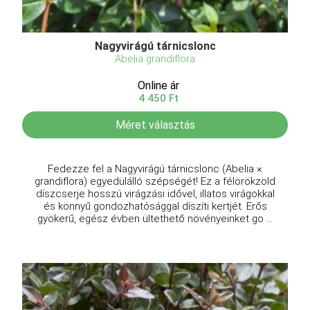
Nagyvirágú tárnicslonc
Abelia grandiflora
Online ár
4 450 Ft
Méret választás
Fedezze fel a Nagyvirágú tárnicslonc (Abelia ×
grandiflora) egyedülálló szépségét! Ez a félörökzöld
díszcserje hosszú virágzási idővel, illatos virágokkal
és könnyű gondozhatósággal díszíti kertjét. Erős
gyökerű, egész évben ültethető növényeinket go ...