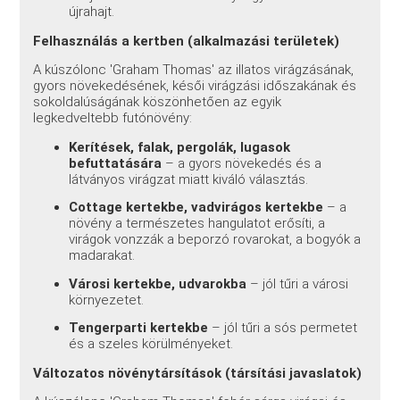
újrahajt.
Felhasználás a kertben (alkalmazási területek)
A kúszólonc 'Graham Thomas' az illatos virágzásának,
gyors növekedésének, késői virágzási időszakának és
sokoldalúságának köszönhetően az egyik
legkedveltebb futónövény:
Kerítések, falak, pergolák, lugasok
befuttatására
– a gyors növekedés és a
látványos virágzat miatt kiváló választás.
Cottage kertekbe, vadvirágos kertekbe
– a
növény a természetes hangulatot erősíti, a
virágok vonzzák a beporzó rovarokat, a bogyók a
madarakat.
Városi kertekbe, udvarokba
– jól tűri a városi
környezetet.
Tengerparti kertekbe
– jól tűri a sós permetet
és a szeles körülményeket.
Változatos növénytársítások (társítási javaslatok)