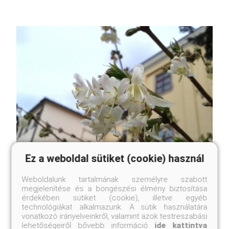
Ez a weboldal sütiket (cookie) használ
Weboldalunk tartalmának személyre szabott
Illatos lonc
megjelenítése és a böngészési élmény biztosítása
Lonicera fragrantissima
érdekében sütiket (cookie), illetve egyéb
technológiákat alkalmazunk. A sütik használatára
Online ár
vonatkozó irányelveinkről, valamint azok testreszabási
3 200 Ft
lehetőségeiről bővebb információ
ide kattintva