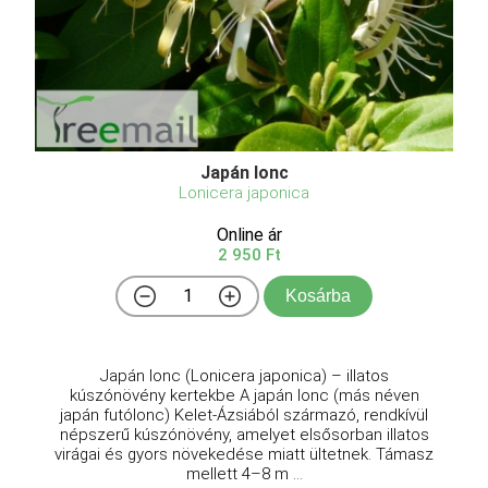
Japán lonc
Lonicera japonica
Online ár
2 950 Ft
Kosárba
Japán lonc (Lonicera japonica) – illatos
kúszónövény kertekbe A japán lonc (más néven
japán futólonc) Kelet-Ázsiából származó, rendkívül
népszerű kúszónövény, amelyet elsősorban illatos
virágai és gyors növekedése miatt ültetnek. Támasz
mellett 4–8 m ...