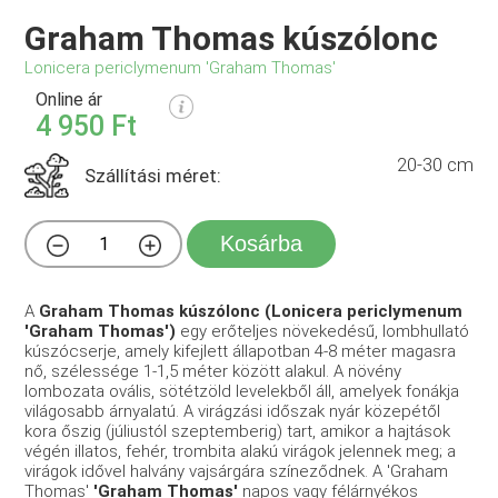
Graham Thomas kúszólonc
Lonicera periclymenum 'Graham Thomas'
Online ár
4 950 Ft
20-30 cm
Szállítási méret:
Kosárba
A
Graham Thomas
kúszólonc (Lonicera periclymenum
'Graham Thomas')
egy erőteljes növekedésű, lombhullató
kúszócserje, amely kifejlett állapotban 4-8 méter magasra
nő, szélessége 1-1,5 méter között alakul. A növény
lombozata ovális, sötétzöld levelekből áll, amelyek fonákja
világosabb árnyalatú. A virágzási időszak nyár közepétől
kora őszig (júliustól szeptemberig) tart, amikor a hajtások
végén illatos, fehér, trombita alakú virágok jelennek meg; a
virágok idővel halvány vajsárgára színeződnek. A 'Graham
Thomas'
'Graham Thomas'
napos vagy félárnyékos