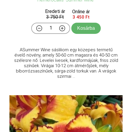
Eredeti ár
Online ár
3 750 Ft
3 450 Ft
Kosárba
ASummer Wine sásliliom egy közepes termetű
évelő növény, amely 50-60 cm magasra és 40-50 cm
szélesre nő. Levelei ívesek, kardformájúak, friss zöld
színűek. Virágai 10-12 cm átmérőjűek, mély
bíborrózsaszínűek, sárga-zöld torkuk van. A virágok
szirmai ...