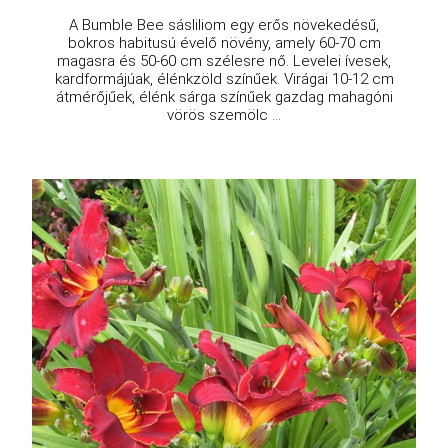
A Bumble Bee sásliliom egy erős növekedésű,
bokros habitusú évelő növény, amely 60-70 cm
magasra és 50-60 cm szélesre nő. Levelei ívesek,
kardformájúak, élénkzöld színűek. Virágai 10-12 cm
átmérőjűek, élénk sárga színűek gazdag mahagóni
vörös szemölc ...