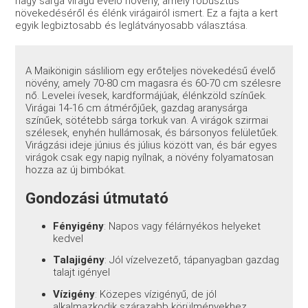
nagy sárga virágú évelő növény, amely robusztus
növekedéséről és élénk virágairól ismert. Ez a fajta a kert
egyik legbiztosabb és leglátványosabb választása.
A Maikönigin sásliliom egy erőteljes növekedésű évelő
növény, amely 70-80 cm magasra és 60-70 cm szélesre
nő. Levelei ívesek, kardformájúak, élénkzöld színűek.
Virágai 14-16 cm átmérőjűek, gazdag aranysárga
színűek, sötétebb sárga torkuk van. A virágok szirmai
szélesek, enyhén hullámosak, és bársonyos felületűek.
Virágzási ideje június és július között van, és bár egyes
virágok csak egy napig nyílnak, a növény folyamatosan
hozza az új bimbókat.
Gondozási útmutató
Fényigény
: Napos vagy félárnyékos helyeket
kedvel
Talajigény
: Jól vízelvezető, tápanyagban gazdag
talajt igényel
Vízigény
: Közepes vízigényű, de jól
alkalmazkodik szárazabb körülményekhez