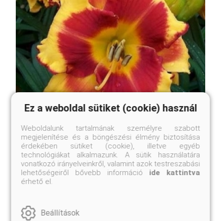
Ez a weboldal sütiket (cookie) használ
Weboldalunk tartalmának személyre szabott
megjelenítése és a böngészési élmény biztosítása
érdekében sütiket (cookie), illetve egyéb
technológiákat alkalmazunk. A sütik használatára
Fooled Me sásliliom
vonatkozó irányelveinkről, valamint azok testreszabási
Hemerocallis 'Fooled Me'
lehetőségeiről bővebb információ
ide kattintva
érhető el.
Eredeti ár
Online ár
3 750 Ft
3 450 Ft
Beállítások
Kosárba