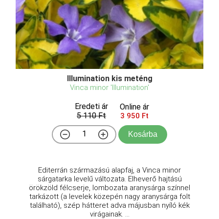
Illumination kis meténg
Vinca minor 'Illumination'
Eredeti ár
Online ár
5 110 Ft
3 950 Ft
Kosárba
Editerrán származású alapfaj, a Vinca minor
sárgatarka levelű változata. Elheverő hajtású
örökzöld félcserje, lombozata aranysárga színnel
tarkázott (a levelek közepén nagy aranysárga folt
található), szép hátteret adva májusban nyíló kék
virágainak. ...