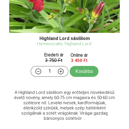
Highland Lord sásliliom
Hemerocallis 'Highland Lord'
Eredeti ár
Online ár
3 750 Ft
3 450 Ft
Kosárba
A Highland Lord sásliliom egy erőteljes növekedésű
évelő növény, amely 60-75 cm magasra és 50-60 cm
szélesre nő. Levelei ívesek, kardformájúak,
élénkzöld színűek, melyek szép háttérként
szolgálnak a sötét virágoknak. Virágai gazdag
bársonyos sötétvör ...