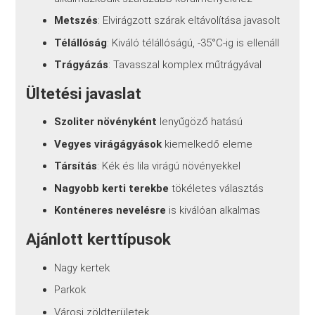
Metszés
: Elvirágzott szárak eltávolítása javasolt
Télállóság
: Kiváló télállóságú, -35°C-ig is ellenáll
Trágyázás
: Tavasszal komplex műtrágyával
Ültetési javaslat
Szoliter növényként
lenyűgöző hatású
Vegyes virágágyások
kiemelkedő eleme
Társítás
: Kék és lila virágú növényekkel
Nagyobb kerti terekbe
tökéletes választás
Konténeres nevelésre
is kiválóan alkalmas
Ajánlott kerttípusok
Nagy kertek
Parkok
Városi zöldterületek