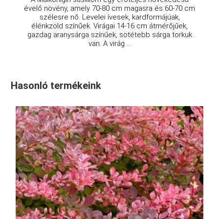
évelő növény, amely 70-80 cm magasra és 60-70 cm
szélesre nő. Levelei ívesek, kardformájúak,
élénkzöld színűek. Virágai 14-16 cm átmérőjűek,
gazdag aranysárga színűek, sötétebb sárga torkuk
van. A virág ...
Hasonló termékeink