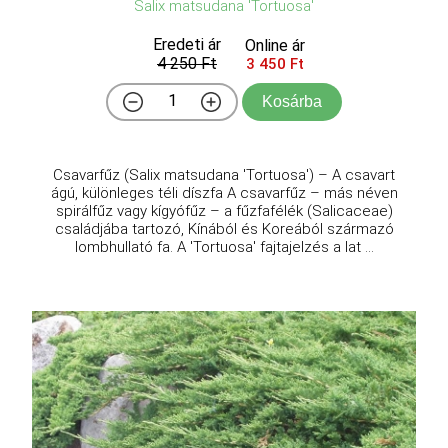
Salix matsudana 'Tortuosa'
Eredeti ár
Online ár
4 250 Ft
3 450 Ft
Kosárba
Csavarfűz (Salix matsudana 'Tortuosa') – A csavart
ágú, különleges téli díszfa A csavarfűz – más néven
spirálfűz vagy kígyófűz – a fűzfafélék (Salicaceae)
családjába tartozó, Kínából és Koreából származó
lombhullató fa. A 'Tortuosa' fajtajelzés a lat ...