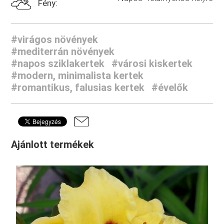
Fény:
#virágos növények
#mediterrán növények
#napos sziklakertek
#városi kiskertek
#modern, minimalista kertek
#romantikus, falusias kertek
#évelők
Ajánlott termékek