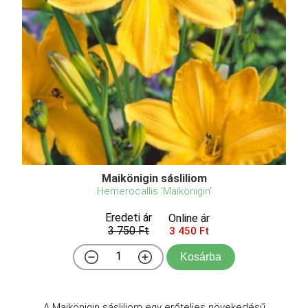
Maikönigin sásliliom
Hemerocallis 'Maikönigin'
Eredeti ár
Online ár
3 750 Ft
3 450 Ft
Kosárba
A Maikönigin sásliliom egy erőteljes növekedésű