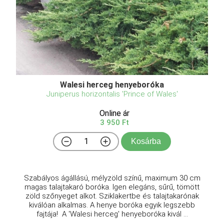
Walesi herceg henyeboróka
Juniperus horizontalis 'Prince of Wales'
Online ár
3 950 Ft
Kosárba
Szabályos ágállású, mélyzöld színű, maximum 30 cm
magas talajtakaró boróka. Igen elegáns, sűrű, tömött
zöld szőnyeget alkot. Sziklakertbe és talajtakarónak
kiválóan alkalmas. A henye boróka egyik legszebb
fajtája! A 'Walesi herceg' henyeboróka kivál ...