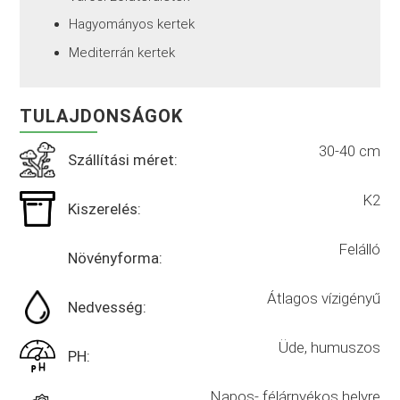
Hagyományos kertek
Mediterrán kertek
TULAJDONSÁGOK
30-40 cm
Szállítási méret:
K2
Kiszerelés:
Felálló
Növényforma:
Átlagos vízigényű
Nedvesség:
Üde, humuszos
PH:
Napos- félárnyékos helyre