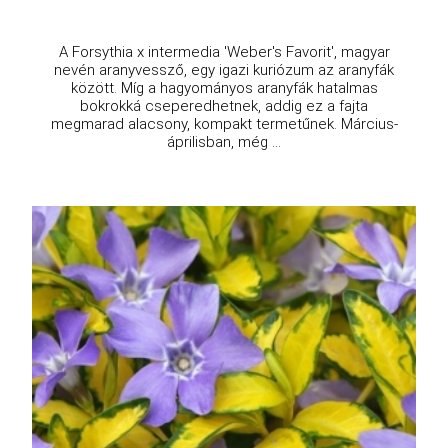
A Forsythia x intermedia 'Weber's Favorit', magyar
nevén aranyvessző, egy igazi kuriózum az aranyfák
között. Míg a hagyományos aranyfák hatalmas
bokrokká cseperedhetnek, addig ez a fajta
megmarad alacsony, kompakt termetűnek. Március-
áprilisban, még ...