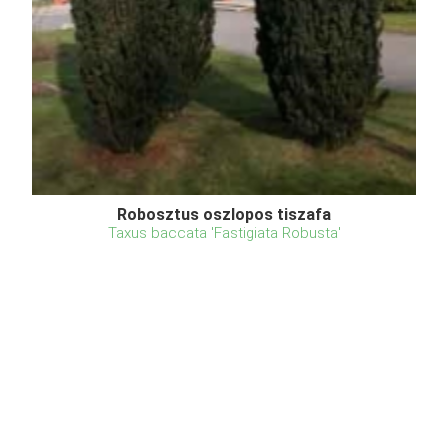
Robosztus oszlopos tiszafa
Taxus baccata 'Fastigiata Robusta'
Eredeti ár
Online ár
4 950 Ft
4 450 Ft
Kosárba
A Robosztus oszlopos tiszafa svájci eredetű,
sötétzöld lombú, gyorsan fejlődő, keskeny oszlopos
fajtája, melynek fagytűrése is figyelemre méltó.