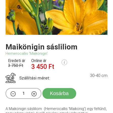
Maikönigin sásliliom
Hemerocallis 'Maikönigin'
Eredeti ár
Online ár
3 750 Ft
3 450 Ft
30-40 cm
Szállítási méret:
Kosárba
A Maikönigin sásliliom (Hemerocallis 'Maikönig') egy feltűnő,