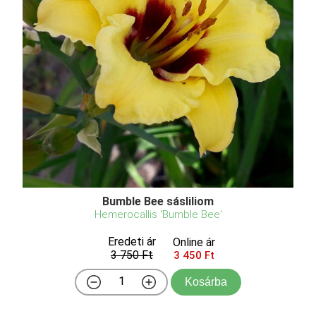
Bumble Bee sásliliom
Hemerocallis 'Bumble Bee'
Eredeti ár
Online ár
3 750 Ft
3 450 Ft
Kosárba