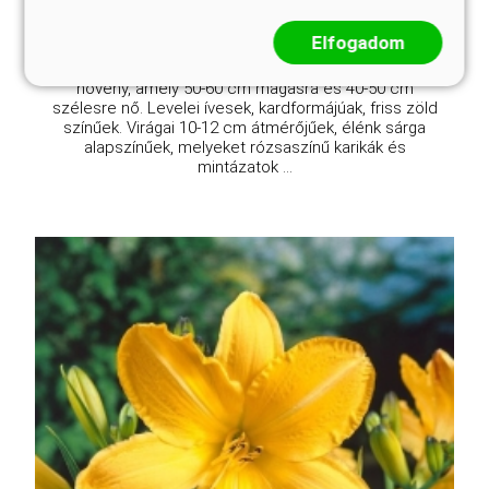
Elfogadom
A Fooled Me sásliliom egy közepes termetű évelő
növény, amely 50-60 cm magasra és 40-50 cm
szélesre nő. Levelei ívesek, kardformájúak, friss zöld
színűek. Virágai 10-12 cm átmérőjűek, élénk sárga
alapszínűek, melyeket rózsaszínű karikák és
mintázatok ...