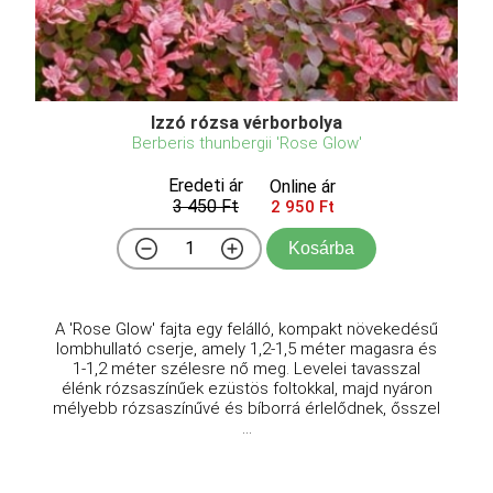
Izzó rózsa vérborbolya
Berberis thunbergii 'Rose Glow'
Eredeti ár
Online ár
3 450 Ft
2 950 Ft
Kosárba
A 'Rose Glow' fajta egy felálló, kompakt növekedésű
lombhullató cserje, amely 1,2-1,5 méter magasra és
1-1,2 méter szélesre nő meg. Levelei tavasszal
élénk rózsaszínűek ezüstös foltokkal, majd nyáron
mélyebb rózsaszínűvé és bíborrá érlelődnek, ősszel
...