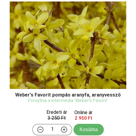
Weber's Favorit pompás aranyfa, aranyvessző
Forsythia x intermedia 'Weber's Favorit'
Eredeti ár
Online ár
3 250 Ft
2 950 Ft
Kosárba