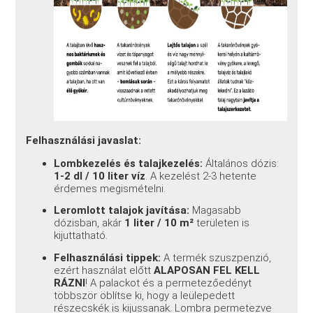
Felhasználási javaslat:
Lombkezelés és talajkezelés:
Általános dózis:
1-2 dl / 10 liter víz
. A kezelést 2-3 hetente
érdemes megismételni.
Leromlott talajok javítása:
Magasabb
dózisban, akár
1 liter / 10 m²
területen is
kijuttatható.
Felhasználási tippek:
A termék szuszpenzió,
ezért használat előtt
ALAPOSAN FEL KELL
RÁZNI
! A palackot és a permetezőedényt
többször öblítse ki, hogy a leülepedett
részecskék is kijussanak. Lombra permetezve