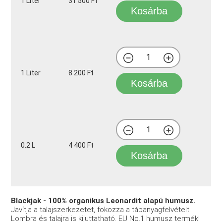
1 Liter
31 500 Ft
Kosárba
1 Liter
8 200 Ft
Kosárba
0.2 L
4 400 Ft
Kosárba
Blackjak - 100% organikus Leonardit alapú humusz.
Javítja a talajszerkezetet, fokozza a tápanyagfelvételt.
Lombra és talajra is kijuttatható. EU No.1 humusz termék!