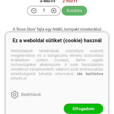
3 450 Ft
2 950 Ft
Kosárba
A 'Rose Glow' fajta egy felálló, kompakt növekedésű
lombhullató cserje, amely 1,2-1,5 méter magasra és
1-1,2 méter szélesre nő meg. Levelei tavasszal
Ez a weboldal sütiket (cookie) használ
élénk rózsaszínűek ezüstös foltokkal, majd nyáron
mélyebb rózsaszínűvé és bíborrá érlelődnek, ősszel
Weboldalunk tartalmának személyre szabott
...
megjelenítése és a böngészési élmény biztosítása
érdekében sütiket (cookie), illetve egyéb
technológiákat alkalmazunk. A sütik használatára
vonatkozó irányelveinkről, valamint azok testreszabási
lehetőségeiről bővebb információ
ide kattintva
érhető el.
Beállítások
Elfogadom