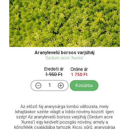
Aranylevelű borsos varjúháj
Sedum acre 'Aurea'
Eredeti ár
Online ár
1 950 Ft
1 750 Ft
Kosárba
Az előző faj aranysárga lombú változata, mely
kihajtáskor szinte világít a többi növény között. Igen
szép! Az aranylevelű borsos varjúháj (Sedum acre
'Aurea') egy kedvelt pozsgás növény, amely a
kőrisfélék családjába tartozik. Kicsi, sűrű, aranysárga