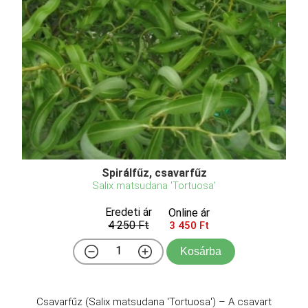
Spirálfűz, csavarfűz
Salix matsudana 'Tortuosa'
Eredeti ár
Online ár
4 250 Ft
3 450 Ft
Kosárba
Csavarfűz (Salix matsudana 'Tortuosa') – A csavart