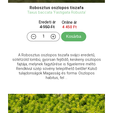
Robosztus oszlopos tiszafa
Taxus baccata 'Fastigiata Robusta'
Eredeti ár
Online ár
4 950 Ft
4 450 Ft
Kosárba
A Robosztus oszlopos tiszafa svájci eredetű,
sötétzöld lombú, gyorsan fejlődő, keskeny oszlopos
fajtája, melynek fagytűrése is figyelemre méltó.
Rendkívül szép sövény telepíthető belőle! Külső
tulajdonságok Magasság és forma: Oszlopos
habitus, fel ...