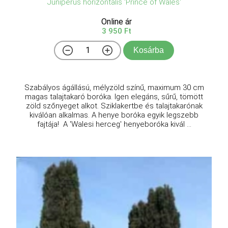
Juniperus horizontalis 'Prince of Wales'
Online ár
3 950 Ft
Kosárba
Szabályos ágállású, mélyzöld színű, maximum 30 cm
magas talajtakaró boróka. Igen elegáns, sűrű, tömött
zöld szőnyeget alkot. Sziklakertbe és talajtakarónak
kiválóan alkalmas. A henye boróka egyik legszebb
fajtája! A 'Walesi herceg' henyeboróka kivál ...