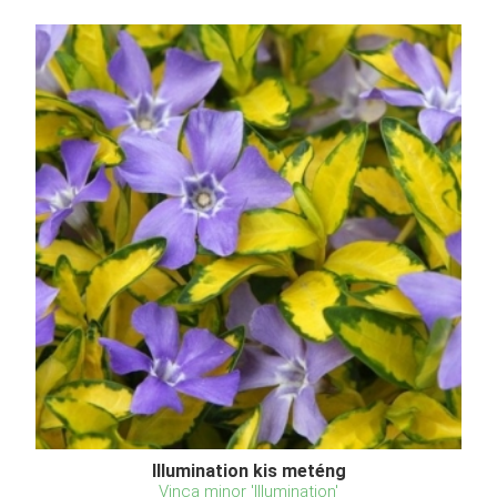
Illumination kis meténg
Vinca minor 'Illumination'