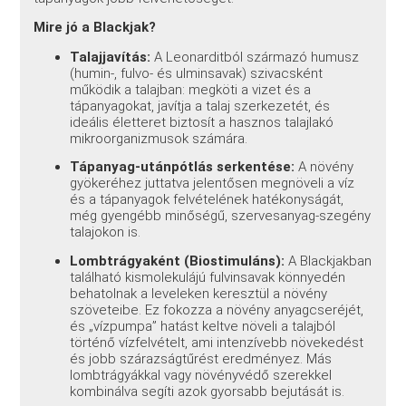
Mire jó a Blackjak?
Talajjavítás:
A Leonarditból származó humusz
(humin-, fulvo- és ulminsavak) szivacsként
működik a talajban: megköti a vizet és a
tápanyagokat, javítja a talaj szerkezetét, és
ideális életteret biztosít a hasznos talajlakó
mikroorganizmusok számára.
Tápanyag-utánpótlás serkentése:
A növény
gyökeréhez juttatva jelentősen megnöveli a víz
és a tápanyagok felvételének hatékonyságát,
még gyengébb minőségű, szervesanyag-szegény
talajokon is.
Lombtrágyaként (Biostimuláns):
A Blackjakban
található kismolekulájú fulvinsavak könnyedén
behatolnak a leveleken keresztül a növény
szöveteibe. Ez fokozza a növény anyagcseréjét,
és „vízpumpa” hatást keltve növeli a talajból
történő vízfelvételt, ami intenzívebb növekedést
és jobb szárazságtűrést eredményez. Más
lombtrágyákkal vagy növényvédő szerekkel
kombinálva segíti azok gyorsabb bejutását is.