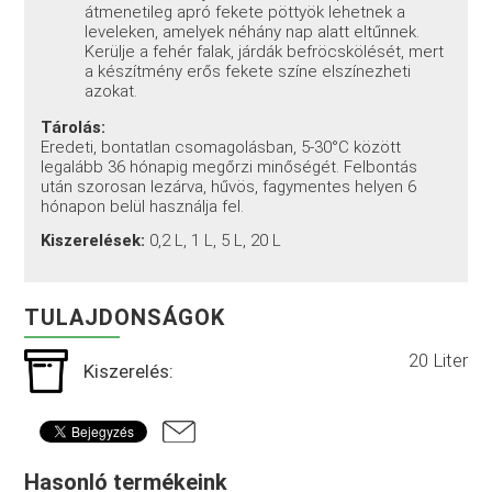
átmenetileg apró fekete pöttyök lehetnek a
leveleken, amelyek néhány nap alatt eltűnnek.
Kerülje a fehér falak, járdák befröcskölését, mert
a készítmény erős fekete színe elszínezheti
azokat.
Tárolás:
Eredeti, bontatlan csomagolásban, 5-30°C között
legalább 36 hónapig megőrzi minőségét. Felbontás
után szorosan lezárva, hűvös, fagymentes helyen 6
hónapon belül használja fel.
Kiszerelések:
0,2 L, 1 L, 5 L, 20 L
TULAJDONSÁGOK
20 Liter
Kiszerelés:
Hasonló termékeink