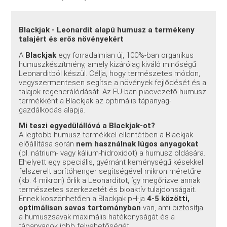
Blackjak - Leonardit alapú humusz a termékeny
talajért és erős növényekért
A
Blackjak
egy forradalmian új, 100%-ban organikus
humuszkészítmény, amely kizárólag kiváló minőségű
Leonarditból készül. Célja, hogy természetes módon,
vegyszermentesen segítse a növények fejlődését és a
talajok regenerálódását. Az EU-ban piacvezető humusz
termékként a Blackjak az optimális tápanyag-
gazdálkodás alapja.
Mi teszi egyedülállóvá a Blackjak-ot?
A legtöbb humusz termékkel ellentétben a Blackjak
előállítása során
nem használnak lúgos anyagokat
(pl. nátrium- vagy kálium-hidroxidot) a humusz oldására.
Ehelyett egy speciális, gyémánt keménységű késekkel
felszerelt aprítóhenger segítségével mikron méretűre
(kb. 4 mikron) őrlik a Leonarditot, így megőrizve annak
természetes szerkezetét és bioaktív tulajdonságait.
Ennek köszönhetően a Blackjak pH-ja
4-5 közötti,
optimálisan savas tartományban
van, ami biztosítja
a humuszsavak maximális hatékonyságát és a
tápanyagok jobb felvehetőségét.