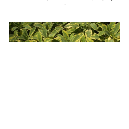
...
Aranytarka lombú orvosi zsálya
Salvia officinalis 'Icterina'
Eredeti ár
Online ár