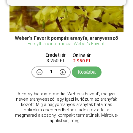
Weber's Favorit pompás aranyfa, aranyvessző
Forsythia x intermedia 'Weber's Favorit'
Eredeti ár
Online ár
3 250 Ft
2 950 Ft
Kosárba
A Forsythia x intermedia 'Weber's Favorit', magyar
nevén aranyvessző, egy igazi kuriózum az aranyfák
között. Míg a hagyományos aranyfák hatalmas
bokrokká cseperedhetnek, addig ez a fajta
megmarad alacsony, kompakt termetűnek. Március-
áprilisban, még ...