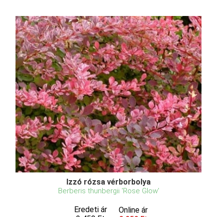
Izzó rózsa vérborbolya
Berberis thunbergii 'Rose Glow'
Eredeti ár
Online ár