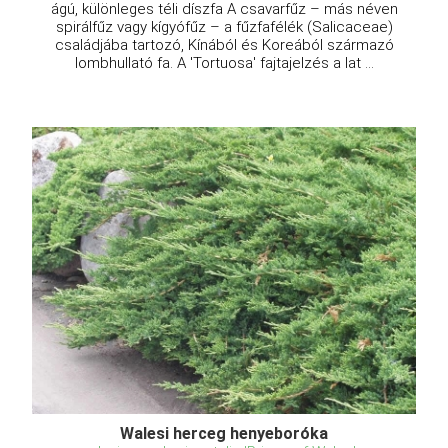
ágú, különleges téli díszfa A csavarfűz – más néven
spirálfűz vagy kígyófűz – a fűzfafélék (Salicaceae)
családjába tartozó, Kínából és Koreából származó
lombhullató fa. A 'Tortuosa' fajtajelzés a lat ...
Walesi herceg henyeboróka