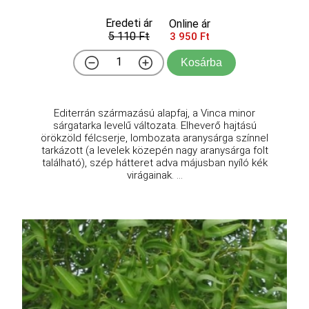
Eredeti ár
Online ár
5 110 Ft
3 950 Ft
Kosárba
Editerrán származású alapfaj, a Vinca minor
sárgatarka levelű változata. Elheverő hajtású
örökzöld félcserje, lombozata aranysárga színnel
tarkázott (a levelek közepén nagy aranysárga folt
található), szép hátteret adva májusban nyíló kék
virágainak. ...