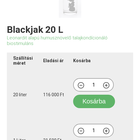
Blackjak 20 L
Leonardit alapú humusznövelő talajkondícionáló
biostimuláns
Szállítási
Eladási ár
Kosárba
méret
20 liter
116 000 Ft
Kosárba