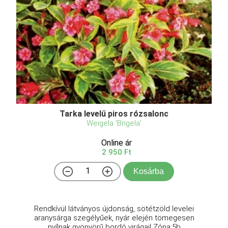
Tarka levelű piros rózsalonc
Weigela 'Brigela'
Online ár
2 950 Ft
Kosárba
Rendkívül látványos újdonság, sötétzöld levelei
aranysárga szegélyűek, nyár elején tömegesen
nyílnak gyönyörű bordó virágai! Zóna:5b