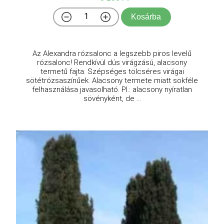
Kosárba
Az Alexandra rózsalonc a legszebb piros levelű
rózsalonc! Rendkívül dús virágzású, alacsony
termetű fajta. Szépséges tölcséres virágai
sötétrózsaszínűek. Alacsony termete miatt sokféle
felhasználása javasolható. Pl.: alacsony nyíratlan
sövényként, de ...