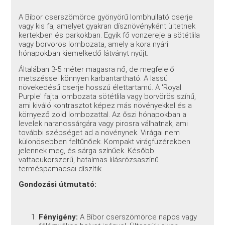
A Bíbor cserszömörce gyönyörű lombhullató cserje
vagy kis fa, amelyet gyakran dísznövényként ültetnek
kertekben és parkokban. Egyik fő vonzereje a sötétlila
vagy borvörös lombozata, amely a kora nyári
hónapokban kiemelkedő látványt nyújt.
Általában 3-5 méter magasra nő, de megfelelő
metszéssel könnyen karbantartható. A lassú
növekedésű cserje hosszú élettartamú. A 'Royal
Purple' fajta lombozata sötétlila vagy borvörös színű,
ami kiváló kontrasztot képez más növényekkel és a
környező zöld lombozattal. Az őszi hónapokban a
levelek narancssárgára vagy pirosra válhatnak, ami
további szépséget ad a növénynek. Virágai nem
különösebben feltűnőek. Kompakt virágfüzérekben
jelennek meg, és sárga színűek. Később
vattacukorszerű, hatalmas lilásrózsaszínű
terméspamacsai díszítik.
Gondozási útmutató:
Fényigény:
A Bíbor cserszömörce napos vagy