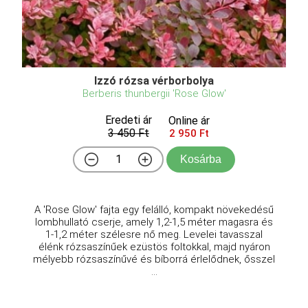
Izzó rózsa vérborbolya
Berberis thunbergii 'Rose Glow'
Eredeti ár
Online ár
3 450 Ft
2 950 Ft
Kosárba
A 'Rose Glow' fajta egy felálló, kompakt növekedésű
lombhullató cserje, amely 1,2-1,5 méter magasra és
1-1,2 méter szélesre nő meg. Levelei tavasszal
élénk rózsaszínűek ezüstös foltokkal, majd nyáron
mélyebb rózsaszínűvé és bíborrá érlelődnek, ősszel
...