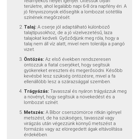
félárnyékos helyet igényel. Ültessük olyan
területre, ahol legalább napi 6-8 óra napfény éri. A
jó fényviszonyok elősegítik a lombozat sötétlila
színének megőrzését.
Talaj:
A cserje jól adaptálható különböző
talajtípusokhoz, de a jó vízelvezetésű, laza
talajokat kedveli. Győződjünk meg róla, hogy a
talaj nem áll víz alatt, mivel nem tolerálja a pangó
vizet.
Öntözés:
Az első években rendszeresen
öntözzük a fiatal cserjéket, hogy segítsük
gyökereket ereszteni és megerősödni. Később
kevésbé lesz szükség öntözésre, mivel a fa
ellenállóbb lesz a szárazsággal szemben.
Trágyázás:
Tavasszal és nyáron trágyázzuk meg
a növényt, hogy segítsük a növekedést és a
lombozat színét.
Metszés:
A Bíbor cserszömörce ritkán igényel
metszést, de ha szükséges, tavasszal vagy
virágzás után végezzünk könnyű metszést a
formázás vagy az elöregedett ágak eltávolítása
érdekében.