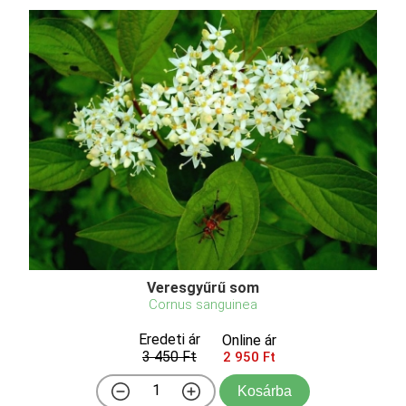
Veresgyűrű som
Cornus sanguinea
Eredeti ár
Online ár
3 450 Ft
2 950 Ft
Kosárba