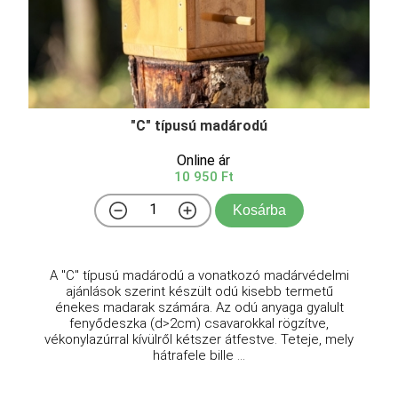
"C" típusú madárodú
Online ár
10 950 Ft
Kosárba
A "C" típusú madárodú a vonatkozó madárvédelmi
ajánlások szerint készült odú kisebb termetű
énekes madarak számára. Az odú anyaga gyalult
fenyődeszka (d>2cm) csavarokkal rögzítve,
vékonylazúrral kívülről kétszer átfestve. Teteje, mely
hátrafele bille ...