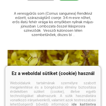
A veresgyűrűs som (Cornus sanguinea) Rendkívül
edzett, szárazságtűrő cserje. 3-4 m-esre nőhet,
erős illatú fehér virágai kis ernyőkben nyílnak május-
júniusban. Lombozata ősszel liláspirosra
színeződik. Vesszői különösen télen
szembetűnőek, díszes bí ...
Ez a weboldal sütiket (cookie) használ
Weboldalunk tartalmának személyre szabott
megjelenítése és a böngészési élmény biztosítása
érdekében sütiket (cookie), illetve egyéb
technológiákat alkalmazunk. A sütik használatára
vonatkozó irányelveinkről, valamint azok testreszabási
lehetőségeiről bővebb információ
ide kattintva