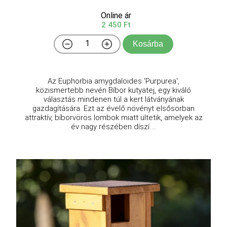
Online ár
2 450 Ft
Kosárba
Az Euphorbia amygdaloides 'Purpurea',
közismertebb nevén Bíbor kutyatej, egy kiváló
választás mindenen túl a kert látványának
gazdagítására. Ezt az évelő növényt elsősorban
attraktív, bíborvörös lombok miatt ültetik, amelyek az
év nagy részében díszí ...