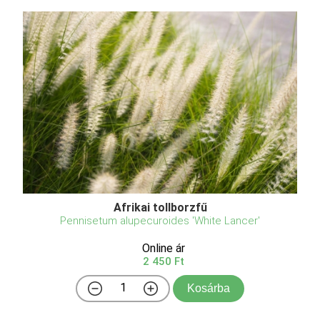
Afrikai tollborzfű
Pennisetum alupecuroides 'White Lancer'
Online ár
2 450 Ft
Kosárba