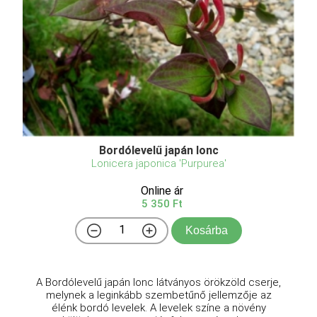
Bordólevelű japán lonc
Lonicera japonica 'Purpurea'
Online ár
5 350 Ft
Kosárba
A Bordólevelű japán lonc látványos örökzöld cserje,
melynek a leginkább szembetűnő jellemzője az
élénk bordó levelek. A levelek színe a növény