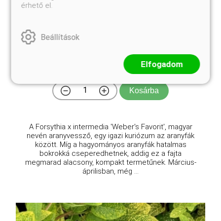
érhető el.
Weber's Favorit pompás aranyfa, aranyvessző
Beállítások
Forsythia x intermedia 'Weber's Favorit'
Eredeti ár
Online ár
Elfogadom
3 250 Ft
2 950 Ft
Kosárba
A Forsythia x intermedia 'Weber's Favorit', magyar
nevén aranyvessző, egy igazi kuriózum az aranyfák
között. Míg a hagyományos aranyfák hatalmas
bokrokká cseperedhetnek, addig ez a fajta
megmarad alacsony, kompakt termetűnek. Március-
áprilisban, még ...