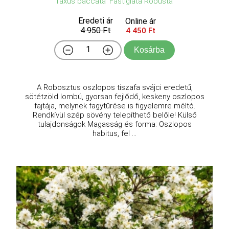
Taxus baccata 'Fastigiata Robusta'
Eredeti ár
Online ár
4 950 Ft
4 450 Ft
Kosárba
A Robosztus oszlopos tiszafa svájci eredetű,
sötétzöld lombú, gyorsan fejlődő, keskeny oszlopos
fajtája, melynek fagytűrése is figyelemre méltó.
Rendkívül szép sövény telepíthető belőle! Külső
tulajdonságok Magasság és forma: Oszlopos
habitus, fel ...