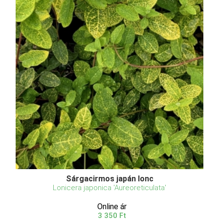
Sárgacirmos japán lonc
Lonicera japonica 'Aureoreticulata'
Online ár
3 350 Ft